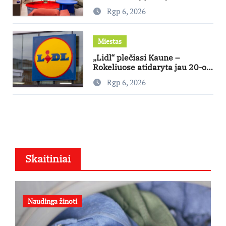
pataria, kaip pasirinkti būstą,
Rgp 6, 2026
kuris generuos grąžą
Miestas
„Lidl“ plečiasi Kaune –
Rokeliuose atidaryta jau 20-oji
parduotuvė mieste
Rgp 6, 2026
Skaitiniai
Naudinga žinoti