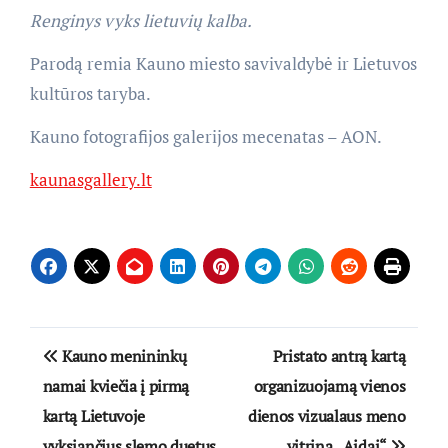
Renginys vyks lietuvių kalba.
Parodą remia Kauno miesto savivaldybė ir Lietuvos
kultūros taryba.
Kauno fotografijos galerijos mecenatas – AON.
kaunasgallery.lt
Navigacija
Kauno menininkų
Pristato antrą kartą
tarp
namai kviečia į pirmą
organizuojamą vienos
kartą Lietuvoje
dienos vizualaus meno
įrašų
vyksiančius slemo duetus
vitriną „Aidai“