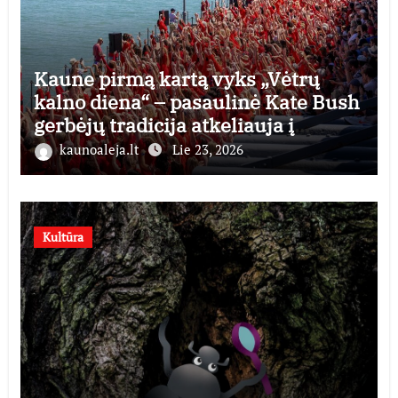
Kaune pirmą kartą vyks „Vėtrų
kalno diena“ – pasaulinė Kate Bush
gerbėjų tradicija atkeliauja į
Lietuvą
kaunoaleja.lt
Lie 23, 2026
Kultūra