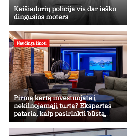
Kaišiadorių policija vis dar ieško
dingusios moters
Naudinga žinoti
Pirmą kartą investuojate į
nekilnojamąjį turtą? Ekspertas
pataria, kaip pasirinkti būstą,
kuris generuos grąžą