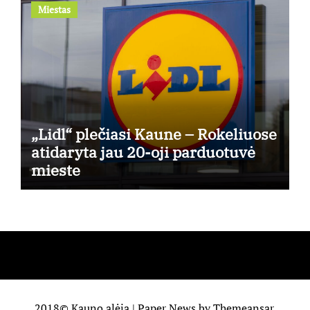
Miestas
„Lidl“ plečiasi Kaune – Rokeliuose
atidaryta jau 20-oji parduotuvė
mieste
2018© Kauno alėja
|
Paper News
by
Themeansar
.