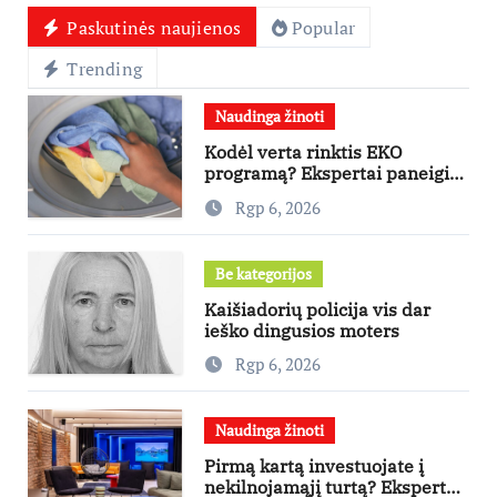
Paskutinės naujienos
Popular
Trending
Naudinga žinoti
Kodėl verta rinktis EKO
programą? Ekspertai paneigia
dažniausius mitus
Rgp 6, 2026
Be kategorijos
Kaišiadorių policija vis dar
ieško dingusios moters
Rgp 6, 2026
Naudinga žinoti
Pirmą kartą investuojate į
nekilnojamąjį turtą? Ekspertas