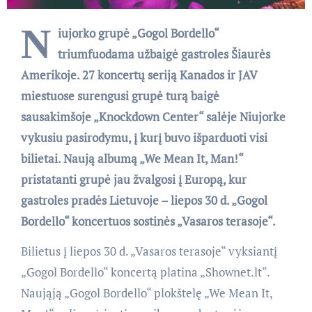
N
iujorko grupė „Gogol Bordello“
triumfuodama užbaigė gastroles Šiaurės
Amerikoje. 27 koncertų seriją Kanados ir JAV
miestuose surengusi grupė turą baigė
sausakimšoje „Knockdown Center“ salėje Niujorke
vykusiu pasirodymu, į kurį buvo išparduoti visi
bilietai. Naują albumą „We Mean It, Man!“
pristatanti grupė jau žvalgosi į Europą, kur
gastroles pradės Lietuvoje – liepos 30 d. „Gogol
Bordello“ koncertuos sostinės „Vasaros terasoje“.
Bilietus į liepos 30 d. „Vasaros terasoje“ vyksiantį
„Gogol Bordello“ koncertą platina „Shownet.lt“.
Naująją „Gogol Bordello“ plokštelę „We Mean It,