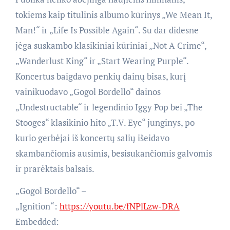
tokiems kaip titulinis albumo kūrinys „We Mean It,
Man!“ ir „Life Is Possible Again“. Su dar didesne
jėga suskambo klasikiniai kūriniai „Not A Crime“,
„Wanderlust King“ ir „Start Wearing Purple“.
Koncertus baigdavo penkių dainų bisas, kurį
vainikuodavo „Gogol Bordello“ dainos
„Undestructable“ ir legendinio Iggy Pop bei „The
Stooges“ klasikinio hito „T.V. Eye“ junginys, po
kurio gerbėjai iš koncertų salių išeidavo
skambančiomis ausimis, besisukančiomis galvomis
ir prarėktais balsais.
„Gogol Bordello“ –
„Ignition“:
https://youtu.be/fNPlLzw-DRA
Embedded: