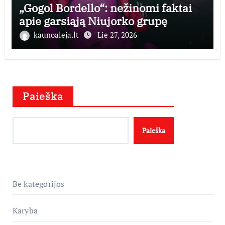
„Gogol Bordello“: nežinomi faktai
apie garsiąją Niujorko grupę
kaunoaleja.lt
Lie 27, 2026
Paieška
Paieška
Be kategorijos
Karyba