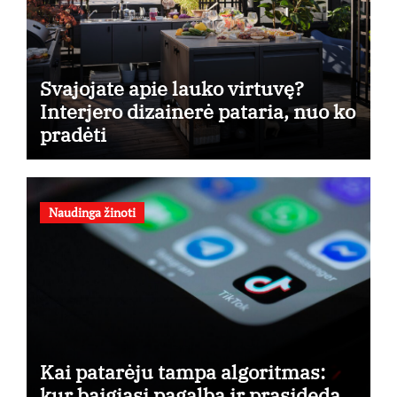
Svajojate apie lauko virtuvę?
Interjero dizainerė pataria, nuo ko
pradėti
Naudinga žinoti
Kai patarėju tampa algoritmas:
kur baigiasi pagalba ir prasideda