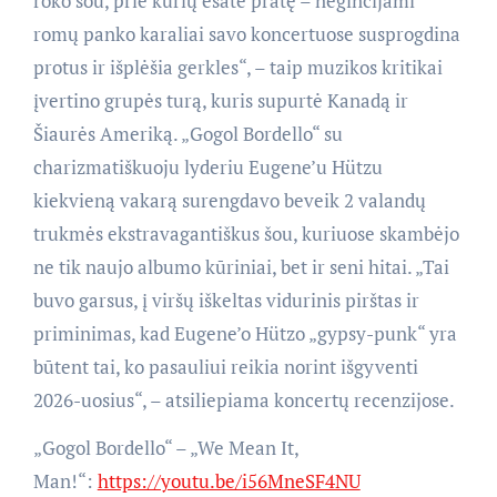
roko šou, prie kurių esate pratę – neginčijami
romų panko karaliai savo koncertuose susprogdina
protus ir išplėšia gerkles“, – taip muzikos kritikai
įvertino grupės turą, kuris supurtė Kanadą ir
Šiaurės Ameriką. „Gogol Bordello“ su
charizmatiškuoju lyderiu Eugene’u Hützu
kiekvieną vakarą surengdavo beveik 2 valandų
trukmės ekstravagantiškus šou, kuriuose skambėjo
ne tik naujo albumo kūriniai, bet ir seni hitai. „Tai
buvo garsus, į viršų iškeltas vidurinis pirštas ir
priminimas, kad Eugene’o Hützo „gypsy-punk“ yra
būtent tai, ko pasauliui reikia norint išgyventi
2026-uosius“, – atsiliepiama koncertų recenzijose.
„Gogol Bordello“ – „We Mean It,
Man!“:
https://youtu.be/i56MneSF4NU