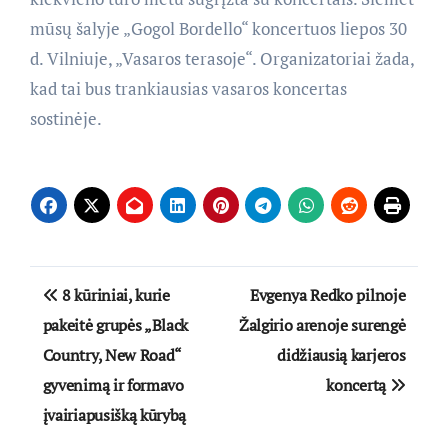
mūsų šalyje „Gogol Bordello“ koncertuos liepos 30
d. Vilniuje, „Vasaros terasoje“. Organizatoriai žada,
kad tai bus trankiausias vasaros koncertas
sostinėje.
Navigacija
8 kūriniai, kurie
Evgenya Redko pilnoje
tarp
pakeitė grupės „Black
Žalgirio arenoje surengė
Country, New Road“
didžiausią karjeros
įrašų
gyvenimą ir formavo
koncertą
įvairiapusišką kūrybą