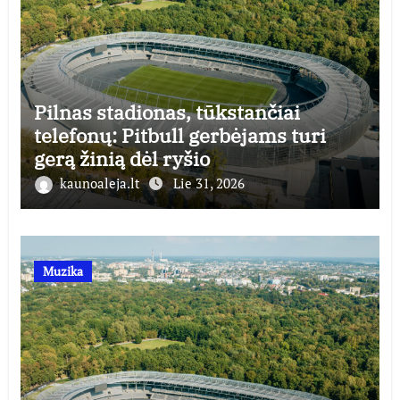
Pilnas stadionas, tūkstančiai
telefonų: Pitbull gerbėjams turi
gerą žinią dėl ryšio
kaunoaleja.lt
Lie 31, 2026
Muzika