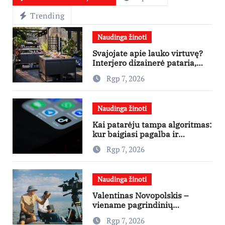
Trending
Naudinga žinoti
Svajojate apie lauko virtuvę?
Interjero dizainerė pataria,
nuo ko pradėti
Rgp 7, 2026
Naudinga žinoti
Kai patarėju tampa algoritmas:
kur baigiasi pagalba ir
prasideda reklama?
Rgp 7, 2026
Naudinga žinoti
Valentinas Novopolskis –
viename pagrindinių
vaidmenų penkių šalių filme
Rgp 7, 2026
„Nugalėtoja“: Lietuvos kino