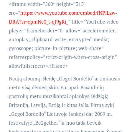
<iframe width=”560″ height=”315″
src=”
https://www.youtube.com/embed/fNPlLzw-
DRA?si=opmNc0_t-qJ9gRi_
” title=”YouTube video
player” frameborder=”0″ allow=”accelerometer;
autoplay; clipboard-write; encrypted-media;
gyroscope; picture-in-picture; web-share”
referrerpolicy=”strict-origin-when-cross-origin”
allowfullscreen></iframe>
Naują albumą išleidę „Gogol Bordello“ artimiausiu
metu visą dėmesį skirs Europai. Pasaulinių
gastrolių metu muzikantai aplankys Didžiąją
Britaniją, Latviją, Estiją ir kitas šalis. Pirmą sykį
„Gogol Bordello“ Lietuvoje lankėsi dar 2009 m.
festivalyje „Be2gether“ ir nuo tada beveik
kiekvieno turo metu sugrįžta su koncertais. Šiemet