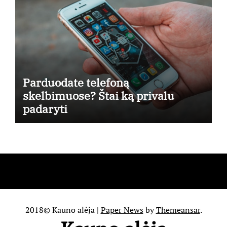
Parduodate telefoną
skelbimuose? Štai ką privalu
padaryti
2018© Kauno alėja
|
Paper News
by
Themeansar
.