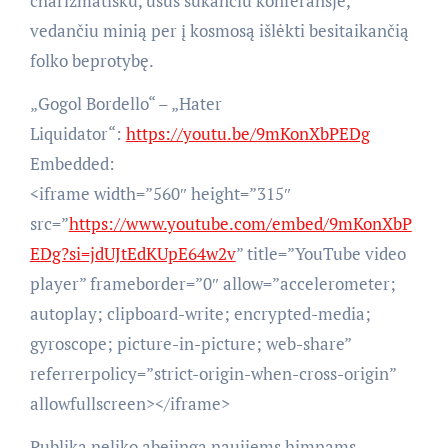
charizmatišku, ūsus sukančiu konferansjė,
vedančiu minią per į kosmosą išlėkti besitaikančią
folko beprotybę.
„Gogol Bordello“ – „Hater
Liquidator“:
https://youtu.be/9mKonXbPEDg
Embedded:
<iframe width=”560″ height=”315″
src=”
https://www.youtube.com/embed/9mKonXbP
EDg?si=jdUJtEdKUpE64w2v
” title=”YouTube video
player” frameborder=”0″ allow=”accelerometer;
autoplay; clipboard-write; encrypted-media;
gyroscope; picture-in-picture; web-share”
referrerpolicy=”strict-origin-when-cross-origin”
allowfullscreen></iframe>
Publika neliko abejinga naujiems himnams,