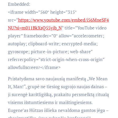
Embedded:
<iframe width=”560″ height=”315″
src=”
https://www.youtube.com/embed/i56MneSF4
NU?si=m011BkXsQ55yib_N
” title=”YouTube video
player” frameborder=”0″ allow=”accelerometer;
autoplay; clipboard-write; encrypted-media;
gyroscope; picture-in-picture; web-share”
referrerpolicy=”strict-origin-when-cross-origin”
allowfullscreen></iframe>
Pristatydama savo naujausią manifestą „We Mean
It, Man!“, grupė ne tiesiog sugrojo naujas dainas –
ji surengė karštligišką, prakaitu persmelktą ritualą
visiems išstumtiesiems ir maištingiesiems.
Eugene’as Hützas išlieka nevaldoma gamtos jėga –