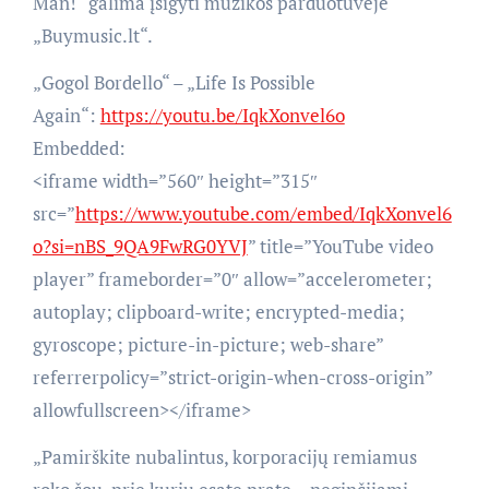
Man!“ galima įsigyti muzikos parduotuvėje
„Buymusic.lt“.
„Gogol Bordello“ – „Life Is Possible
Again“:
https://youtu.be/IqkXonvel6o
Embedded:
<iframe width=”560″ height=”315″
src=”
https://www.youtube.com/embed/IqkXonvel6
o?si=nBS_9QA9FwRG0YVJ
” title=”YouTube video
player” frameborder=”0″ allow=”accelerometer;
autoplay; clipboard-write; encrypted-media;
gyroscope; picture-in-picture; web-share”
referrerpolicy=”strict-origin-when-cross-origin”
allowfullscreen></iframe>
„Pamirškite nubalintus, korporacijų remiamus