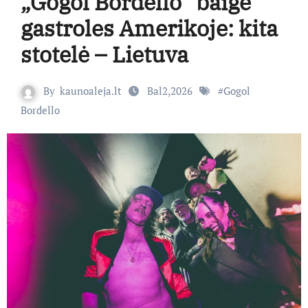
„Gogol Bordello“ baigė
gastroles Amerikoje: kita
stotelė – Lietuva
By
kaunoaleja.lt
Bal2,2026
#
Gogol
Bordello