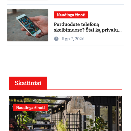
teatruose – nuo rugpjūčio 7-
osios
Naudinga žinoti
Parduodate telefoną
skelbimuose? Štai ką privalu
padaryti
Rgp 7, 2026
Skaitiniai
Naudinga žinoti