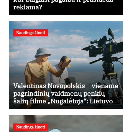
reklama?
Naudinga žinoti
Valentinas Novopolskis – viename
pagrindinių vaidmenų penkių
šalių filme „Nugalėtoja“: Lietuvos
kino teatruose – nuo rugpjūčio 7-
osios
Naudinga žinoti