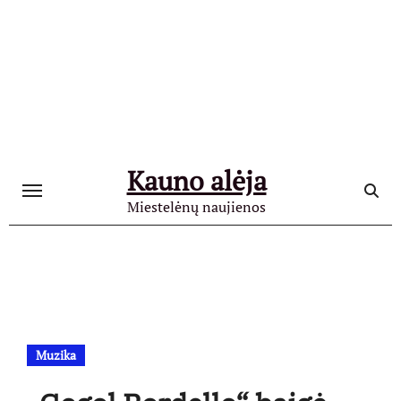
Skip
to
content
Kauno alėja
Miestelėnų naujienos
Muzika