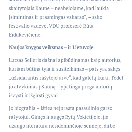
skaitytojais Kaune – neabejojame, kad laukia
įsimintinas ir prasmingas vakaras“, – sako
festivalio vadovė, VDU profesorė Rūta
Eidukevičienė.
Naujos knygos veiksmas – ir Lietuvoje
Lutzas Seileris dažnai apibūdinamas kaip autorius,
kuriam būtina tyla ir susitelkimas – pats yra sakęs
„užsidarantis rašytojo urve“, kad galėtų kurti. Todėl
jo atvykimas į Kauną – ypatinga proga autorių
išvysti ir išgirsti gyvai.
Jo biografija – išties neįprasta pasaulinio garso
rašytojui. Gimęs ir augęs Rytų Vokietijoje, jis
užaugo literatūra nesidominčioje šeimoje, dirbo