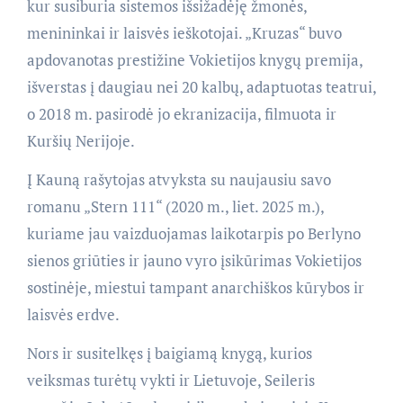
kur susiburia sistemos išsižadėję žmonės,
menininkai ir laisvės ieškotojai. „Kruzas“ buvo
apdovanotas prestižine Vokietijos knygų premija,
išverstas į daugiau nei 20 kalbų, adaptuotas teatrui,
o 2018 m. pasirodė jo ekranizacija, filmuota ir
Kuršių Nerijoje.
Į Kauną rašytojas atvyksta su naujausiu savo
romanu „Stern 111“ (2020 m., liet. 2025 m.),
kuriame jau vaizduojamas laikotarpis po Berlyno
sienos griūties ir jauno vyro įsikūrimas Vokietijos
sostinėje, miestui tampant anarchiškos kūrybos ir
laisvės erdve.
Nors ir susitelkęs į baigiamą knygą, kurios
veiksmas turėtų vykti ir Lietuvoje, Seileris