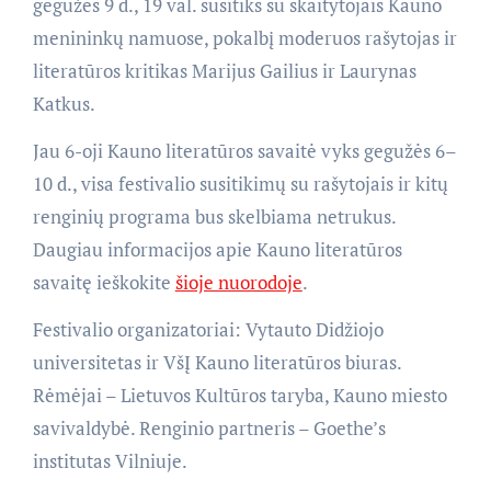
gegužės 9 d., 19 val. susitiks su skaitytojais Kauno
menininkų namuose, pokalbį moderuos rašytojas ir
literatūros kritikas Marijus Gailius ir Laurynas
Katkus.
Jau 6-oji Kauno literatūros savaitė vyks gegužės 6–
10 d., visa festivalio susitikimų su rašytojais ir kitų
renginių programa bus skelbiama netrukus.
Daugiau informacijos apie Kauno literatūros
savaitę ieškokite
šioje nuorodoje
.
Festivalio organizatoriai: Vytauto Didžiojo
universitetas ir VšĮ Kauno literatūros biuras.
Rėmėjai – Lietuvos Kultūros taryba, Kauno miesto
savivaldybė. Renginio partneris – Goethe’s
institutas Vilniuje.