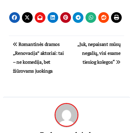
Navigacija
Romantinės dramos
„Juk, nepaisant mūsų
tarp
„Renovacija” aktoriai: tai
negalių, visi esame
– ne komedija, bet
tiesiog kolegos“
įrašų
žiūrovams juokinga