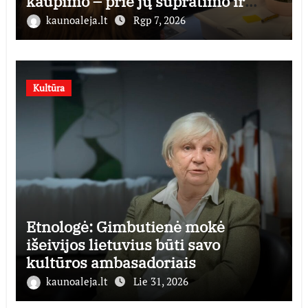
kaupimo – prie jų supratimo ir
taikymo
kaunoaleja.lt
Rgp 7, 2026
Kultūra
Etnologė: Gimbutienė mokė
išeivijos lietuvius būti savo
kultūros ambasadoriais
kaunoaleja.lt
Lie 31, 2026