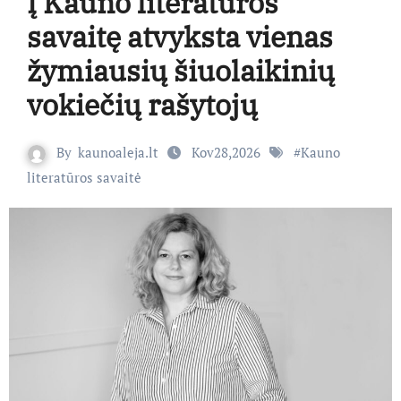
Į Kauno literatūros
savaitę atvyksta vienas
žymiausių šiuolaikinių
vokiečių rašytojų
By
kaunoaleja.lt
Kov28,2026
#
Kauno
literatūros savaitė