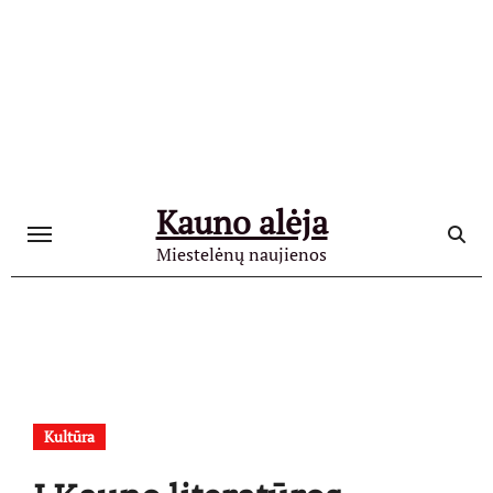
Skip
to
content
Kauno alėja
Miestelėnų naujienos
Kultūra