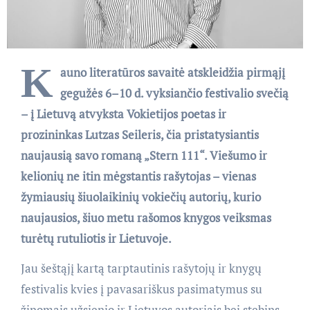
K
auno literatūros savaitė atskleidžia pirmąjį
gegužės 6–10 d. vyksiančio festivalio svečią
– į Lietuvą atvyksta Vokietijos poetas ir
prozininkas Lutzas Seileris, čia pristatysiantis
naujausią savo romaną „Stern 111“. Viešumo ir
kelionių ne itin mėgstantis rašytojas – vienas
žymiausių šiuolaikinių vokiečių autorių, kurio
naujausios, šiuo metu rašomos knygos veiksmas
turėtų rutuliotis ir Lietuvoje.
Jau šeštąjį kartą tarptautinis rašytojų ir knygų
festivalis kvies į pavasariškus pasimatymus su
žinomais užsienio ir Lietuvos autoriais bei stebins