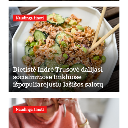
finansines rizikas
Naudinga žinoti
Dietistė Indrė Trusovė dalijasi
socialiniuose tinkluose
išpopuliarėjusiu lašišos salotų
receptu
Naudinga žinoti