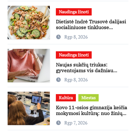
Naudinga žinoti
Dietistė Indrė Trusovė dalijasi
socialiniuose tinkluose
išpopuliarėjusiu lašišos salotų
Rgp 8, 2026
receptu
Naudinga žinoti
Naujas sukčių triukas:
gyventojams vis dažniau
skambina per „Viber“
Rgp 8, 2026
Kultūra
Miestas
Kovo 11-osios gimnazija keičia
mokymosi kultūrą: nuo žinių
kaupimo – prie jų supratimo ir
Rgp 7, 2026
taikymo