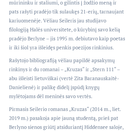
mūrininku ir staliumi, o gilintis į žodžio meną ir
pats rašyti pradėjo tik sulaukęs 21-erių, tarnaujant
kariuomenėje. Vėliau Seileris jau studijavo
filologiją Halės universitete, o kūrybinį savo kelią
pradėjo Berlyne – jis 1995 m. debiutavo kaip poetas
ir iki šiol yra išleidęs penkis poezijos rinkinius.
Rašytojo bibliografiją vėliau papildė apsakymų
rinkinys ir du romanai – „Kruzas“ ir „Stern 111“ –
abu išleisti lietuviškai (vertė Zita Baranauskaitė-
Danielienė) ir palikę didelį įspūdį knygų
mylėtojams dėl meninės savo vertės.
Pirmasis Seilerio romanas „Kruzas“ (2014 m., liet.
2019 m.) pasakoja apie jauną studentą, prieš pat
Berlyno sienos griūtį atsiduriantį Hiddensee saloje,