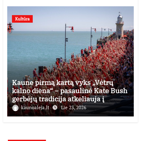
Kultūra
Kaune pirmą kartą vyks „Vėtrų
kalno diena“ – pasaulinė Kate Bush
gerbėjų tradicija atkeliauja į
Lietuvą
kaunoaleja.lt
Lie 23, 2026