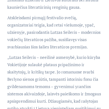
kauniečius literatūrinių renginių gausa.
Atskleisdami pirmąjį festivalio svečią,
organizatoriai teigia, kad retai viešumoje, ypač,
užsienyje, pasirodantis Lutzas Seileris – modernios
vokiečių literatūros pažiba, susišlavęs visas
svarbiausias šios šalies literatūros premijas.
„Lutzas Seileris – neeilinė asmenybė, kurio kūryba
Vokietijoje sulaukė plataus pripažinimo ir
skaitytojų, ir kritikų tarpe. Jo romanuose svarbi
Berlyno sienos griūtis, tampanti istoriniu fonu čia
gvildenamoms temoms – gyvenimui yrančios
sistemos akivaizdoje, laisvės paieškoms ir žmogaus
apsisprendimui kurti. Džiaugiamės, kad rašytojas
sutiko atvykti į Lietuvą vieninteliam susitikimui su