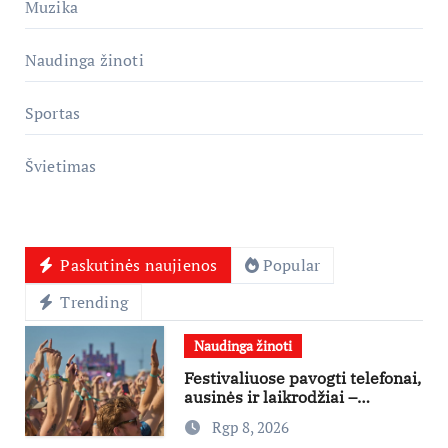
Muzika
Naudinga žinoti
Sportas
Švietimas
Paskutinės naujienos
Popular
Trending
Naudinga žinoti
Festivaliuose pavogti telefonai,
ausinės ir laikrodžiai –
ekspertai primena apie
Rgp 8, 2026
didžiausias finansines rizikas