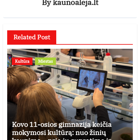
By
kaunoaleja.lt
Related Post
Kultūra
Miestas
Kovo 11-osios gimnazija keičia
mokymosi kultūrą: nuo žinių