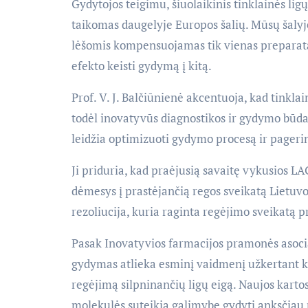
Gydytojos teigimu, šiuolaikinis tinklainės li
taikomas daugelyje Europos šalių. Mūsų šaly
lėšomis kompensuojamas tik vienas preparatas
efekto keisti gydymą į kitą.
Prof. V. J. Balčiūnienė akcentuoja, kad tinklain
todėl inovatyvūs diagnostikos ir gydymo būdai
leidžia optimizuoti gydymo procesą ir pageri
Ji priduria, kad praėjusią savaitę vykusios 
dėmesys į prastėjančią regos sveikatą Lietuvo
rezoliucija, kuria raginta regėjimo sveikatą p
Pasak Inovatyvios farmacijos pramonės asocia
gydymas atlieka esminį vaidmenį užkertant kel
regėjimą silpninančių ligų eigą. Naujos kartos 
molekulės suteikia galimybę gydyti anksčiau