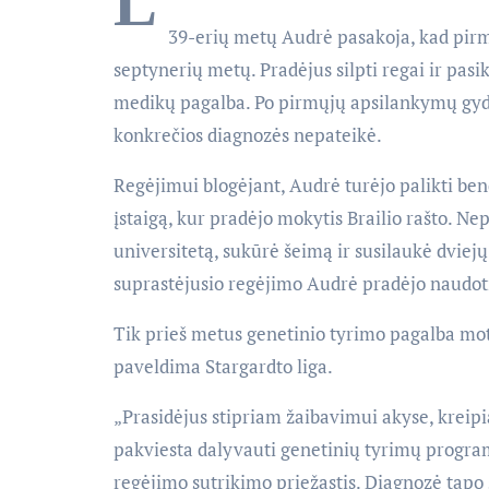
L
39-erių metų Audrė pasakoja, kad pirmi
septynerių metų. Pradėjus silpti regai ir pasik
medikų pagalba. Po pirmųjų apsilankymų gydyto
konkrečios diagnozės nepateikė.
Regėjimui blogėjant, Audrė turėjo palikti be
įstaigą, kur pradėjo mokytis Brailio rašto. Ne
universitetą, sukūrė šeimą ir susilaukė dviejų
suprastėjusio regėjimo Audrė pradėjo naudoti
Tik prieš metus genetinio tyrimo pagalba mote
paveldima Stargardto liga.
„Prasidėjus stipriam žaibavimui akyse, kreipi
pakviesta dalyvauti genetinių tyrimų programo
regėjimo sutrikimo priežastis. Diagnozė tapo 