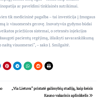
inopatija ar paveldimi tinklainės sutrikimai.
ien tik medicininė pagalba – tai investicija į žmogaus
umą ir visuomenės gerovę. Inovatyvūs gydymo būdai
eikatos priežiūros sistemai, o retesnės injekcijos
išsaugoti pacientų regėjimą, išlaikyti savarankiškumą
naštą visuomenei“, – sako J. Smilgaitė.
mo
„Via Lietuva“ pristatė galimybių studiją, kaip keisis
Kauno vakarinis aplinkkelis