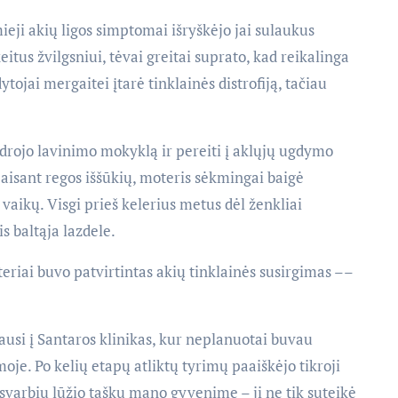
eji akių ligos simptomai išryškėjo jai sulaukus
eitus žvilgsniui, tėvai greitai suprato, kad reikalinga
jai mergaitei įtarė tinklainės distrofiją, tačiau
ndrojo lavinimo mokyklą ir pereiti į aklųjų ugdymo
paisant regos iššūkių, moteris sėkmingai baigė
 vaikų. Visgi prieš kelerius metus dėl ženkliai
s baltąja lazdele.
riai buvo patvirtintas akių tinklainės susirgimas ––
ausi į Santaros klinikas, kur neplanuotai buvau
je. Po kelių etapų atliktų tyrimų paaiškėjo tikroji
svarbiu lūžio tašku mano gyvenime – ji ne tik suteikė