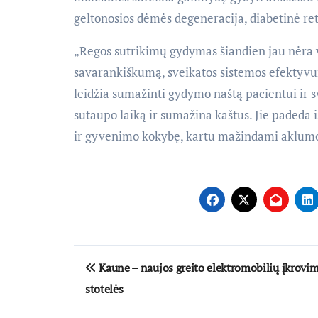
geltonosios dėmės degeneracija, diabetinė ret
„Regos sutrikimų gydymas šiandien jau nėra v
savarankiškumą, sveikatos sistemos efektyv
leidžia sumažinti gydymo naštą pacientui ir sv
sutaupo laiką ir sumažina kaštus. Jie padeda 
ir gyvenimo kokybę, kartu mažindami aklumo 
Navigacija
Kaune – naujos greito elektromobilių įkrovi
tarp
stotelės
įrašų