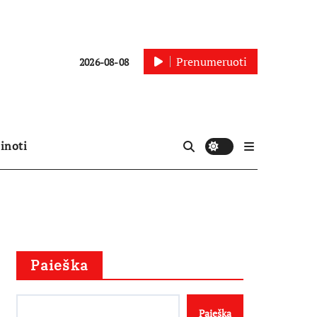
Prenumeruoti
2026-08-08
inoti
Paieška
Paieška