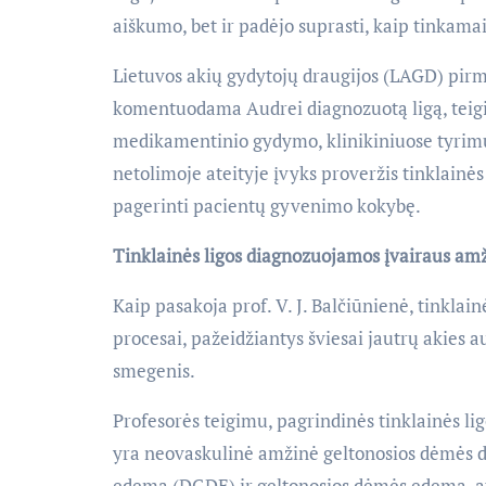
aiškumo, bet ir padėjo suprasti, kaip tinkamai 
Lietuvos akių gydytojų draugijos (LAGD) pirmi
komentuodama Audrei diagnozuotą ligą, teigia
medikamentinio gydymo, klinikiniuose tyrimuos
netolimoje ateityje įvyks proveržis tinklainės
pagerinti pacientų gyvenimo kokybę.
Tinklainės ligos diagnozuojamos įvairaus a
Kaip pasakoja prof. V. J. Balčiūnienė, tinklain
procesai, pažeidžiantys šviesai jautrų akies 
smegenis.
Profesorės teigimu, pagrindinės tinklainės li
yra neovaskulinė amžinė geltonosios dėmės d
edema (DGDE) ir geltonosios dėmės edema, at