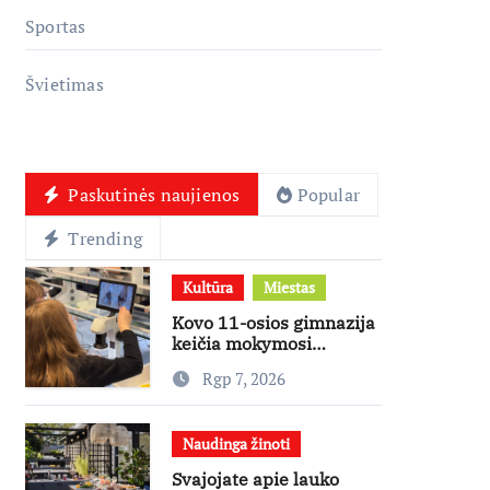
Sportas
Švietimas
Paskutinės naujienos
Popular
Trending
Kultūra
Miestas
Kovo 11-osios gimnazija
keičia mokymosi
kultūrą: nuo žinių
Rgp 7, 2026
kaupimo – prie jų
supratimo ir taikymo
Naudinga žinoti
Svajojate apie lauko