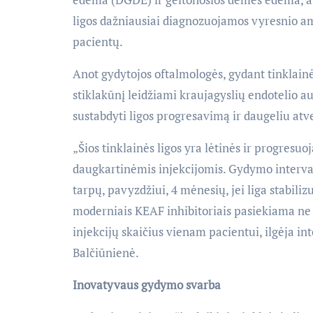
ligos dažniausiai diagnozuojamos vyresnio a
pacientų.
Anot gydytojos oftalmologės, gydant tinklain
stiklakūnį leidžiami kraujagyslių endotelio au
sustabdyti ligos progresavimą ir daugeliu atv
„Šios tinklainės ligos yra lėtinės ir progresuo
daugkartinėmis injekcijomis. Gydymo intervala
tarpų, pavyzdžiui, 4 mėnesių, jei liga stabil
moderniais KEAF inhibitoriais pasiekiama ne
injekcijų skaičius vienam pacientui, ilgėja int
Balčiūnienė.
Inovatyvaus gydymo svarba