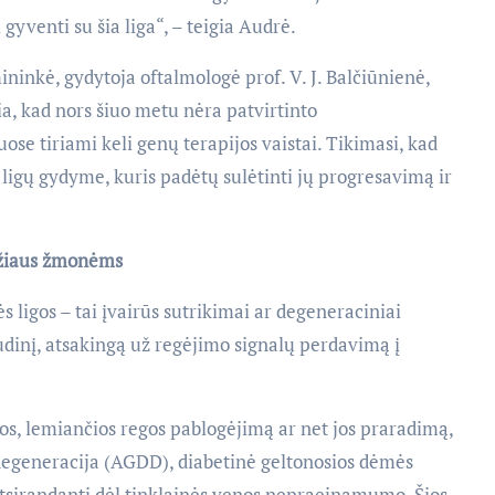
gyventi su šia liga“, – teigia Audrė.
ninkė, gydytoja oftalmologė prof. V. J. Balčiūnienė,
, kad nors šiuo metu nėra patvirtinto
e tiriami keli genų terapijos vaistai. Tikimasi, kad
 ligų gydyme, kuris padėtų sulėtinti jų progresavimą ir
mžiaus žmonėms
ės ligos – tai įvairūs sutrikimai ar degeneraciniai
audinį, atsakingą už regėjimo signalų perdavimą į
gos, lemiančios regos pablogėjimą ar net jos praradimą,
egeneracija (AGDD), diabetinė geltonosios dėmės
sirandanti dėl tinklainės venos nepraeinamumo. Šios