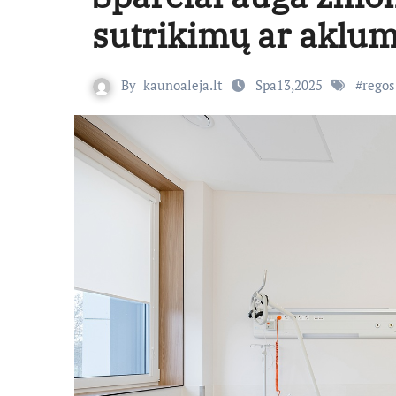
sutrikimų ar aklum
By
kaunoaleja.lt
Spa13,2025
#
regos