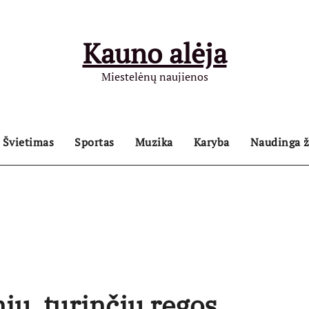
Kauno alėja
Miestelėnų naujienos
Švietimas
Sportas
Muzika
Karyba
Naudinga ž
ių, turinčių regos