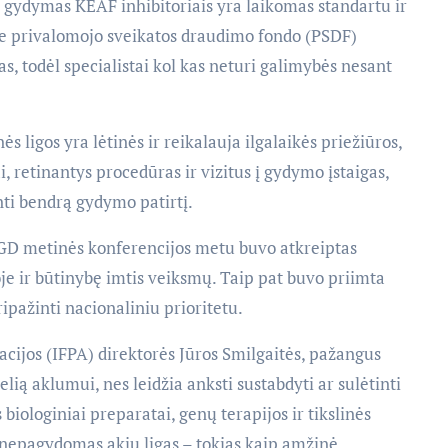
gų gydymas KEAF inhibitoriais yra laikomas standartu ir
je privalomojo sveikatos draudimo fondo (PSDF)
, todėl specialistai kol kas neturi galimybės nesant
ės ligos yra lėtinės ir reikalauja ilgalaikės priežiūros,
, retinantys procedūras ir vizitus į gydymo įstaigas,
nti bendrą gydymo patirtį.
LAGD metinės konferencijos metu buvo atkreiptas
je ir būtinybę imtis veiksmų. Taip pat buvo priimta
ripažinti nacionaliniu prioritetu.
cijos (IFPA) direktorės Jūros Smilgaitės, pažangus
ią aklumui, nes leidžia anksti sustabdyti ar sulėtinti
biologiniai preparatai, genų terapijos ir tikslinės
 nepagydomas akių ligas – tokias kaip amžinė