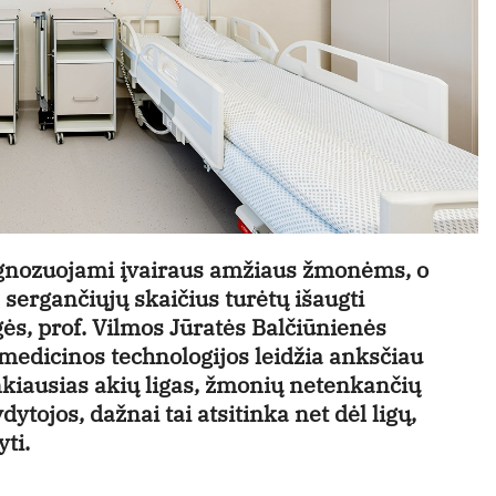
agnozuojami įvairaus amžiaus žmonėms, o
sergančiųjų skaičius turėtų išaugti
ės, prof. Vilmos Jūratės Balčiūnienės
 medicinos technologijos leidžia anksčiau
nkiausias akių ligas, žmonių netenkančių
dytojos, dažnai tai atsitinka net dėl ligų,
ti.