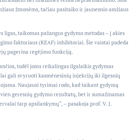
mžiaus žmonėms, tačiau pasitaiko ir jaunesnio amžiaus
ės ligas, taikomas pažangus gydymo metodas – į akies
gimo faktoriaus (KEAF) inhibitoriai. Šie vaistai padeda
ejų pagerina regėjimo funkciją.
jančios, todėl joms reikalingas ilgalaikis gydymas
i gali svyruoti kasmėnesinių injekcijų iki ilgesnių
izuojama. Naujausi tyrimai rodo, kad taikant gydymą
 vien geresnių gydymo rezultatų, bet ir sumažinamas
ervalai tarp apsilankymų“, – pasakoja prof. V. J.