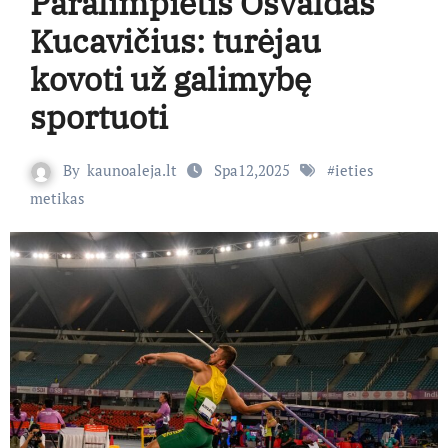
Paralimpietis Osvaldas
Kucavičius: turėjau
kovoti už galimybę
sportuoti
By
kaunoaleja.lt
Spa12,2025
#
ieties
metikas