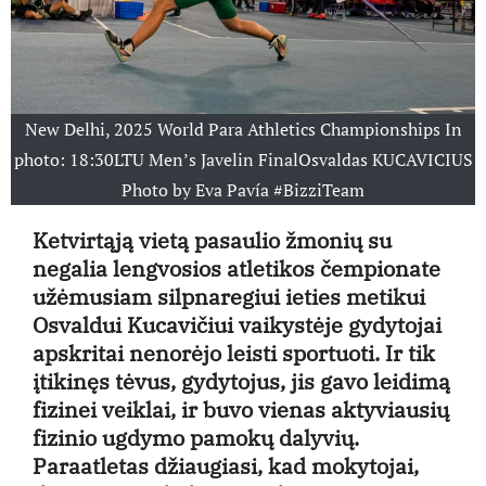
New Delhi, 2025 World Para Athletics Championships In
photo: 18:30LTU Men’s Javelin FinalOsvaldas KUCAVICIUS
Photo by Eva Pavía #BizziTeam
Ketvirtąją vietą pasaulio žmonių su
negalia lengvosios atletikos čempionate
užėmusiam silpnaregiui ieties metikui
Osvaldui Kucavičiui vaikystėje gydytojai
apskritai nenorėjo leisti sportuoti. Ir tik
įtikinęs tėvus, gydytojus, jis gavo leidimą
fizinei veiklai, ir buvo vienas aktyviausių
fizinio ugdymo pamokų dalyvių.
Paraatletas džiaugiasi, kad mokytojai,