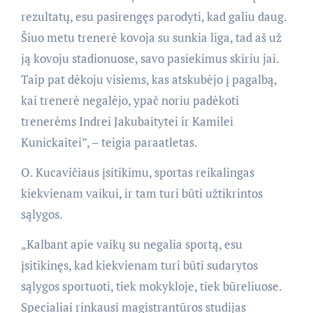
rezultatų, esu pasirengęs parodyti, kad galiu daug.
Šiuo metu trenerė kovoja su sunkia liga, tad aš už
ją kovoju stadionuose, savo pasiekimus skiriu jai.
Taip pat dėkoju visiems, kas atskubėjo į pagalbą,
kai trenerė negalėjo, ypač noriu padėkoti
trenerėms Indrei Jakubaitytei ir Kamilei
Kunickaitei”, – teigia paraatletas.
O. Kucavičiaus įsitikimu, sportas reikalingas
kiekvienam vaikui, ir tam turi būti užtikrintos
sąlygos.
„Kalbant apie vaikų su negalia sportą, esu
įsitikinęs, kad kiekvienam turi būti sudarytos
sąlygos sportuoti, tiek mokykloje, tiek būreliuose.
Specialiai rinkausi magistrantūros studijas