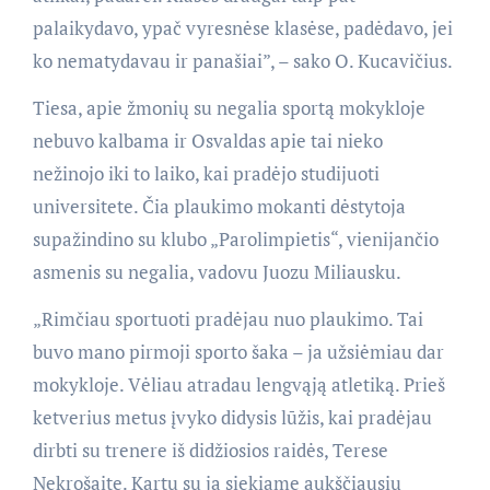
palaikydavo, ypač vyresnėse klasėse, padėdavo, jei
ko nematydavau ir panašiai”, – sako O. Kucavičius.
Tiesa, apie žmonių su negalia sportą mokykloje
nebuvo kalbama ir Osvaldas apie tai nieko
nežinojo iki to laiko, kai pradėjo studijuoti
universitete. Čia plaukimo mokanti dėstytoja
supažindino su klubo „Parolimpietis“, vienijančio
asmenis su negalia, vadovu Juozu Miliausku.
„Rimčiau sportuoti pradėjau nuo plaukimo. Tai
buvo mano pirmoji sporto šaka – ja užsiėmiau dar
mokykloje. Vėliau atradau lengvąją atletiką. Prieš
ketverius metus įvyko didysis lūžis, kai pradėjau
dirbti su trenere iš didžiosios raidės, Terese
Nekrošaite. Kartu su ja siekiame aukščiausių