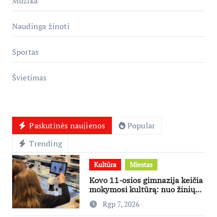
Muzika
Naudinga žinoti
Sportas
Švietimas
Paskutinės naujienos
Popular
Trending
Kultūra
Miestas
Kovo 11-osios gimnazija keičia
mokymosi kultūrą: nuo žinių
kaupimo – prie jų supratimo ir
Rgp 7, 2026
taikymo