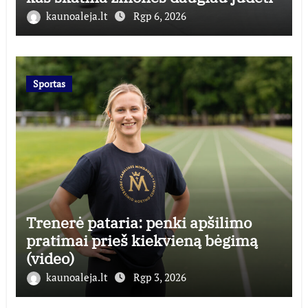
kaunoaleja.lt
Rgp 6, 2026
Sportas
Trenerė pataria: penki apšilimo
pratimai prieš kiekvieną bėgimą
(video)
kaunoaleja.lt
Rgp 3, 2026