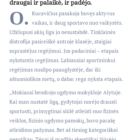
draugai ir palaikė, ir padėjo.
O.
Kucavičius pasakoja buvęs aktyvus
vaikas, ir daug sportavo nuo vaikystės.
Užklupusi akių liga jo nesustabdė. Tinklainės
distrofija pasireiškė antroje klasėje, staigiai
suprastėjus regėjimui. Jos padariniai – etapais
nykstantis regėjimas. Labiausiai sportininkui
regėjimas nusilpo paauglystėje, dar iki
aštuoniolikos metų, o dabar rega nyksta etapais.
„Mokiausi bendrojo ugdymo mokykloje Alytuje.
Kai man nustatė ligą, gydytojai norėjo drausti
sportuoti, primygtinai siūlė atleisti nuo fizinės
veiklos, fizinio ugdymo pamokų, buvo parašę
atleidimo pažymas. Bet aš tiesiog kategoriškai
nesutikau. Tėvai iš pradžių skeptiškai žiūrėjo,