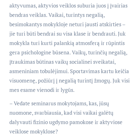
aktyvumas, aktyvios veiklos suburia juos į įvairias
bendras veiklas. Vaikai, turintys negalią,
besimokantys mokykloje neturi jausti atskirties –
jie turi būti bendrai su visa klase ir bendrauti. Juk
mokykla turi kurti palankią atmosferą ir rūpintis
gera psichologine būsena. Vaikų, turinčių negalią,
įtraukimas būtinas vaikų socialinei sveikatai,
asmeniniam tobulėjimui. Sportavimas kartu keičia
visuomenę, požiūrį į negalią turintį žmogų. Juk visi
mes esame vienodi ir lygūs.
– Vedate seminarus mokytojams, kas, jūsų
nuomone, svarbiausia, kad visi vaikai galėtų
dalyvauti fizinio ugdymo pamokose ir aktyviose
veiklose mokyklose?