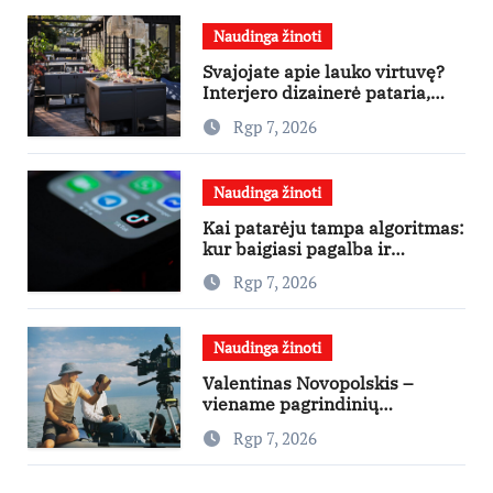
Naudinga žinoti
Svajojate apie lauko virtuvę?
Interjero dizainerė pataria,
nuo ko pradėti
Rgp 7, 2026
Naudinga žinoti
Kai patarėju tampa algoritmas:
kur baigiasi pagalba ir
prasideda reklama?
Rgp 7, 2026
Naudinga žinoti
Valentinas Novopolskis –
viename pagrindinių
vaidmenų penkių šalių filme
Rgp 7, 2026
„Nugalėtoja“: Lietuvos kino
teatruose – nuo rugpjūčio 7-
osios