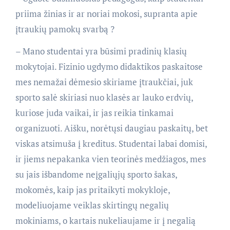
priima žinias ir ar noriai mokosi, supranta apie
įtraukių pamokų svarbą ?
– Mano studentai yra būsimi pradinių klasių
mokytojai. Fizinio ugdymo didaktikos paskaitose
mes nemažai dėmesio skiriame įtraukčiai, juk
sporto salė skiriasi nuo klasės ar lauko erdvių,
kuriose juda vaikai, ir jas reikia tinkamai
organizuoti. Aišku, norėtųsi daugiau paskaitų, bet
viskas atsimuša į kreditus. Studentai labai domisi,
ir jiems nepakanka vien teorinės medžiagos, mes
su jais išbandome neįgaliųjų sporto šakas,
mokomės, kaip jas pritaikyti mokykloje,
modeliuojame veiklas skirtingų negalių
mokiniams, o kartais nukeliaujame ir į negalią