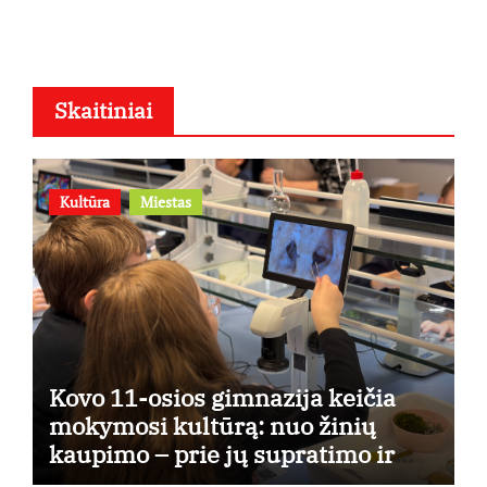
Skaitiniai
Kultūra
Miestas
Kovo 11-osios gimnazija keičia
mokymosi kultūrą: nuo žinių
kaupimo – prie jų supratimo ir
taikymo