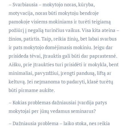
– Svarbiausia – mokytojo noras, kūryba,
motyvacija, noras būti mokytoju bendroje
pamokoje visiems mokiniams ir turėti teigiamą
požiūrį į negalią turinčius vaikus. Visa kita ateina –
žinios, patirtis. Taip, reikia žinių, bet labai svarbus
ir pats mokytojo domėjimasis mokiniu. Jeigu dar
prisideda tėvai, įtrauktis gali būti dar paprastesnė.
Aišku, prie įtraukties turi prisidėti ir mokykla, bent
minimaliai, pavyzdžiui, įrengti pandusą, liftą ar
keltuvą. Jei neįmanoma to padaryti, klasė turėtų
būti pirmame aukšte.
– Kokias problemas dažniausiai įvardija patys
mokytojai per jūsų vedamus seminarus?
– Dažniausia problema – laiko stoka, nes reikia