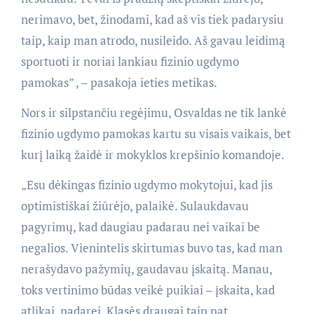
nerimavo, bet, žinodami, kad aš vis tiek padarysiu
taip, kaip man atrodo, nusileido. Aš gavau leidimą
sportuoti ir noriai lankiau fizinio ugdymo
pamokas” , – pasakoja ieties metikas.
Nors ir silpstančiu regėjimu, Osvaldas ne tik lankė
fizinio ugdymo pamokas kartu su visais vaikais, bet
kurį laiką žaidė ir mokyklos krepšinio komandoje.
„Esu dėkingas fizinio ugdymo mokytojui, kad jis
optimistiškai žiūrėjo, palaikė. Sulaukdavau
pagyrimų, kad daugiau padarau nei vaikai be
negalios. Vienintelis skirtumas buvo tas, kad man
nerašydavo pažymių, gaudavau įskaitą. Manau,
toks vertinimo būdas veikė puikiai – įskaita, kad
atlikai, padarei. Klasės draugai taip pat