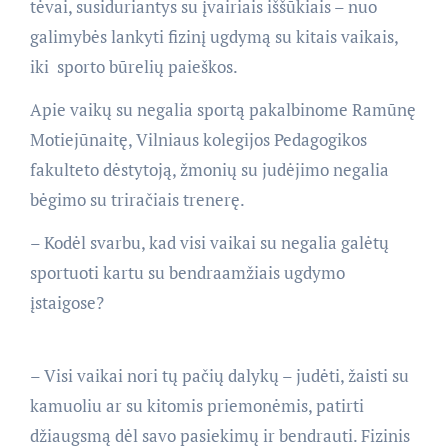
tėvai, susiduriantys su įvairiais iššūkiais – nuo
galimybės lankyti fizinį ugdymą su kitais vaikais,
iki sporto būrelių paieškos.
Apie vaikų su negalia sportą pakalbinome Ramūnę
Motiejūnaitę, Vilniaus kolegijos Pedagogikos
fakulteto dėstytoją, žmonių su judėjimo negalia
bėgimo su triračiais trenerę.
– Kodėl svarbu, kad visi vaikai su negalia galėtų
sportuoti kartu su bendraamžiais ugdymo
įstaigose?
– Visi vaikai nori tų pačių dalykų – judėti, žaisti su
kamuoliu ar su kitomis priemonėmis, patirti
džiaugsmą dėl savo pasiekimų ir bendrauti. Fizinis