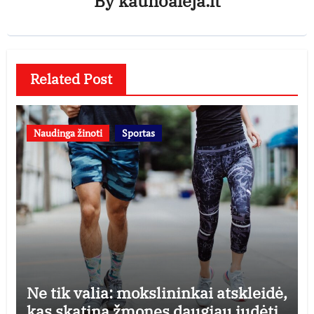
By
kaunoaleja.lt
Related Post
Naudinga žinoti
Sportas
Ne tik valia: mokslininkai atskleidė,
kas skatina žmones daugiau judėti