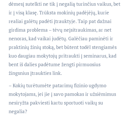
dėmesį sutelkti ne tik į negalią turinčius vaikus, bet
ir į visą klasę. Trūksta mokinių padėjėjų, kurie
realiai galėtų padėti įtrauktyje. Taip pat dažnai
girdima problema – tėvų neįsitraukimas, ar net
nenoras, kad vaikai judėtų. Galėčiau paminėti ir
praktinių žinių stoką, bet būtent todėl stengiamės
kuo daugiau mokytojų pritraukti į seminarus, kad
bent iš dalies padėtume žengti pirmuosius
žingsnius įtraukties link.
– Kokių turėtumėte patarimų fizinio ugdymo
mokytojams, jei jie į savo pamokas ir užsiėmimus
nesiryžta pakviesti kartu sportuoti vaikų su
negalia?