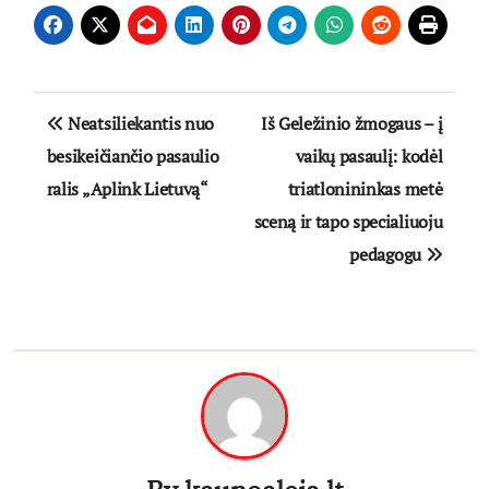
Navigacija
Neatsiliekantis nuo
Iš Geležinio žmogaus – į
tarp
besikeičiančio pasaulio
vaikų pasaulį: kodėl
ralis „Aplink Lietuvą“
triatlonininkas metė
įrašų
sceną ir tapo specialiuoju
pedagogu