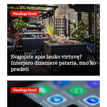
Naudinga žinoti
Svajojate apie lauko virtuvę?
Interjero dizainerė pataria, nuo ko
pradėti
Naudinga žinoti