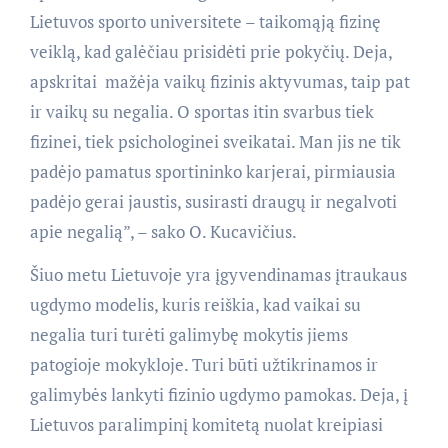
Lietuvos sporto universitete – taikomąją fizinę
veiklą, kad galėčiau prisidėti prie pokyčių. Deja,
apskritai mažėja vaikų fizinis aktyvumas, taip pat
ir vaikų su negalia. O sportas itin svarbus tiek
fizinei, tiek psichologinei sveikatai. Man jis ne tik
padėjo pamatus sportininko karjerai, pirmiausia
padėjo gerai jaustis, susirasti draugų ir negalvoti
apie negalią”, – sako O. Kucavičius.
Šiuo metu Lietuvoje yra įgyvendinamas įtraukaus
ugdymo modelis, kuris reiškia, kad vaikai su
negalia turi turėti galimybę mokytis jiems
patogioje mokykloje. Turi būti užtikrinamos ir
galimybės lankyti fizinio ugdymo pamokas. Deja, į
Lietuvos paralimpinį komitetą nuolat kreipiasi