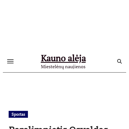
Skip
to
content
Kauno alėja
Miestelėnų naujienos
Sportas