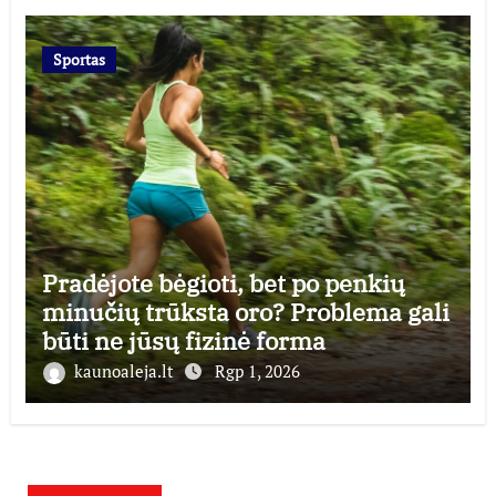
Sportas
Pradėjote bėgioti, bet po penkių
minučių trūksta oro? Problema gali
būti ne jūsų fizinė forma
kaunoaleja.lt
Rgp 1, 2026