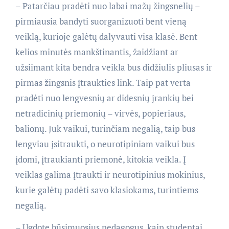
– Patarčiau pradėti nuo labai mažų žingsnelių –
pirmiausia bandyti suorganizuoti bent vieną
veiklą, kurioje galėtų dalyvauti visa klasė. Bent
kelios minutės mankštinantis, žaidžiant ar
užsiimant kita bendra veikla bus didžiulis pliusas ir
pirmas žingsnis įtraukties link. Taip pat verta
pradėti nuo lengvesnių ar didesnių įrankių bei
netradicinių priemonių – virvės, popieriaus,
balionų. Juk vaikui, turinčiam negalią, taip bus
lengviau įsitraukti, o neurotipiniam vaikui bus
įdomi, įtraukianti priemonė, kitokia veikla. Į
veiklas galima įtraukti ir neurotipinius mokinius,
kurie galėtų padėti savo klasiokams, turintiems
negalią.
– Ugdote būsimuosius pedagogus, kaip studentai