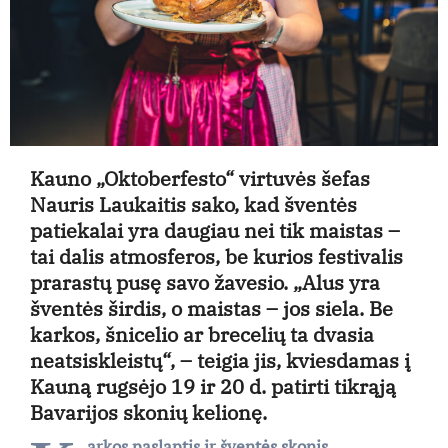
Kauno „Oktoberfesto“ virtuvės šefas
Nauris Laukaitis sako, kad šventės
patiekalai yra daugiau nei tik maistas –
tai dalis atmosferos, be kurios festivalis
prarastų pusę savo žavesio. „Alus yra
šventės širdis, o maistas – jos siela. Be
karkos, šnicelio ar brecelių ta dvasia
neatsiskleistų“, – teigia jis, kviesdamas į
Kauną rugsėjo 19 ir 20 d. patirti tikrąją
Bavarijos skonių kelionę.
arkos paslaptis ir šventės skonis