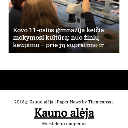
Kovo 11-osios gimnazija keičia
mokymosi kultūrą: nuo žinių
kaupimo – prie jų supratimo ir
taikymo
2018© Kauno alėja
|
Paper News
by
Themeansar
.
Kauno alėja
Miestelėnų naujienos