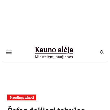
Skip
to
content
Kauno alėja
Miestelėnų naujienos
Naudinga žinoti