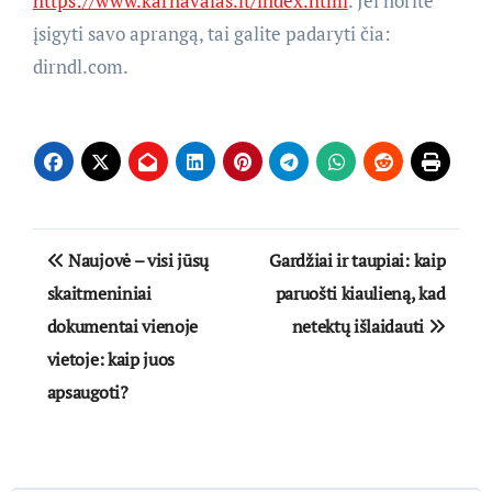
https://www.karnavalas.lt/index.html
. Jei norite
įsigyti savo aprangą, tai galite padaryti čia:
dirndl.com.
Navigacija
Naujovė – visi jūsų
Gardžiai ir taupiai: kaip
tarp
skaitmeniniai
paruošti kiaulieną, kad
dokumentai vienoje
netektų išlaidauti
įrašų
vietoje: kaip juos
apsaugoti?