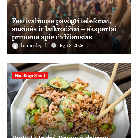
Festivaliuose pavogti telefonai,
ausinės ir laikrodžiai – ekspertai
primena apie didžiausias
finansines rizikas
kaunoaleja.lt
Rgp 8, 2026
Naudinga žinoti
Dietistė Indrė Trusovė dalijasi