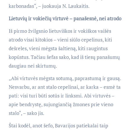
karbonadas“, – juokauja N. Laukaitis.
Lietuvių ir vokiečių virtuvė – panašesnė, nei atrodo
Iš pirmo žvilgsnio lietuviškos ir vokiškos vaišės
atrodo visai kitokios – vieni siūlo cepelinus, kiti
dešreles, vieni mėgsta šaltieną, kiti raugintus
kopūstus. Tačiau šefas sako, kad iš tiesų panašumų
daugiau nei skirtumų.
„Abi virtuvės mėgsta sotumą, paprastumą ir gausą.
Nesvarbu, ar ant stalo cepelinai, ar karka – esmė ta
pati: visi turi būti sotūs ir linksmi. Abi virtuvės –
apie bendrystę, sujungiančią žmones prie vieno
stalo“, – sako jis.
Štai kodėl, anot šefo, Bavarijos patiekalai taip