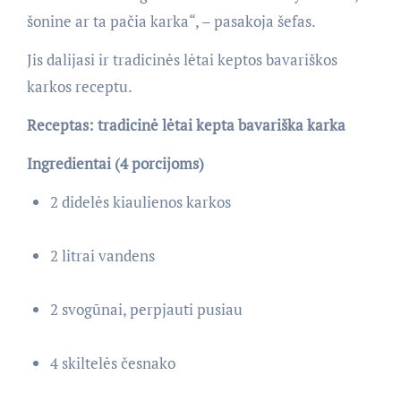
šonine ar ta pačia karka“, – pasakoja šefas.
Jis dalijasi ir tradicinės lėtai keptos bavariškos
karkos receptu.
Receptas: tradicinė lėtai kepta bavariška karka
Ingredientai (4 porcijoms)
2 didelės kiaulienos karkos
2 litrai vandens
2 svogūnai, perpjauti pusiau
4 skiltelės česnako