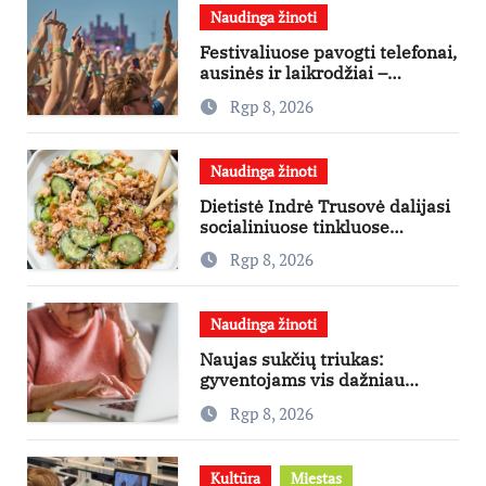
Naudinga žinoti
Festivaliuose pavogti telefonai,
ausinės ir laikrodžiai –
ekspertai primena apie
Rgp 8, 2026
didžiausias finansines rizikas
Naudinga žinoti
Dietistė Indrė Trusovė dalijasi
socialiniuose tinkluose
išpopuliarėjusiu lašišos salotų
Rgp 8, 2026
receptu
Naudinga žinoti
Naujas sukčių triukas:
gyventojams vis dažniau
skambina per „Viber“
Rgp 8, 2026
Kultūra
Miestas