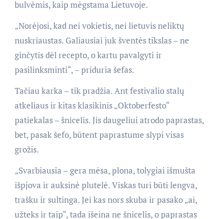
bulvėmis, kaip mėgstama Lietuvoje.
„Norėjosi, kad nei vokietis, nei lietuvis neliktų
nuskriaustas. Galiausiai juk šventės tikslas – ne
ginčytis dėl recepto, o kartu pavalgyti ir
pasilinksminti“, – priduria šefas.
Tačiau karka – tik pradžia. Ant festivalio stalų
atkeliaus ir kitas klasikinis „Oktoberfesto“
patiekalas – šnicelis. Jis daugeliui atrodo paprastas,
bet, pasak šefo, būtent paprastume slypi visas
grožis.
„Svarbiausia – gera mėsa, plona, tolygiai išmušta
išpjova ir auksinė plutelė. Viskas turi būti lengva,
trašku ir sultinga. Jei kas nors skuba ir pasako „ai,
užteks ir taip“, tada išeina ne šnicelis, o paprastas