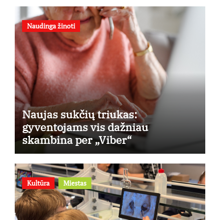
Naudinga žinoti
Naujas sukčių triukas:
gyventojams vis dažniau
skambina per „Viber“
Kultūra
Miestas