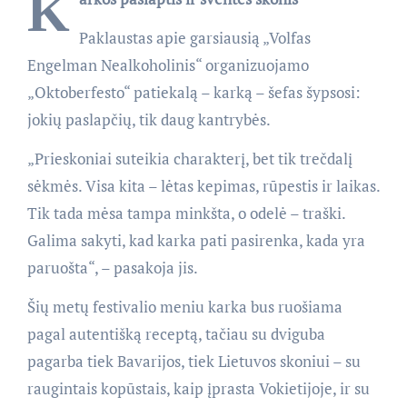
K
Paklaustas apie garsiausią „Volfas
Engelman Nealkoholinis“ organizuojamo
„Oktoberfesto“ patiekalą – karką – šefas šypsosi:
jokių paslapčių, tik daug kantrybės.
„Prieskoniai suteikia charakterį, bet tik trečdalį
sėkmės. Visa kita – lėtas kepimas, rūpestis ir laikas.
Tik tada mėsa tampa minkšta, o odelė – traški.
Galima sakyti, kad karka pati pasirenka, kada yra
paruošta“, – pasakoja jis.
Šių metų festivalio meniu karka bus ruošiama
pagal autentišką receptą, tačiau su dviguba
pagarba tiek Bavarijos, tiek Lietuvos skoniui – su
raugintais kopūstais, kaip įprasta Vokietijoje, ir su