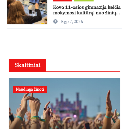
Kovo 11-osios gimnazija keičia
mokymosi kultūrą: nuo žinių
kaupimo – prie jų supratimo ir
Rgp 7, 2026
taikymo
Skaitiniai
Naudinga žinoti