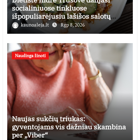
socialiniuose tinkluose
išpopuliarėjusiu lašišos salotų
receptu
kaunoaleja.lt
Rgp 8, 2026
Naudinga žinoti
Naujas sukčių triukas:
gyventojams vis dažniau skambina
per „Viber“