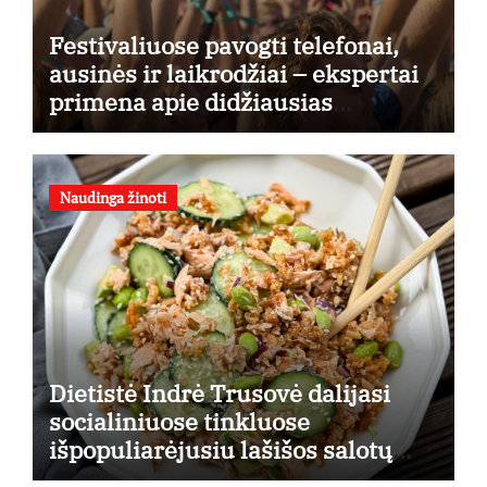
Festivaliuose pavogti telefonai,
ausinės ir laikrodžiai – ekspertai
primena apie didžiausias
finansines rizikas
Naudinga žinoti
Dietistė Indrė Trusovė dalijasi
socialiniuose tinkluose
išpopuliarėjusiu lašišos salotų
receptu