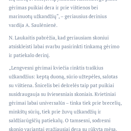
gėrimas puikiai dera ir prie vištienos bei
marinuotų užkandžių“, – geriausius derinius
vardija A. Saulėnienė.
N. Laukaitis pabrėžia, kad geriausiam skoniui
atsiskleisti labai svarbu pasirinkti tinkamą gėrimo
ir patiekalo derinį.
„Lengvesni gėrimai kviečia rinktis traškius
užkandžius: keptą duoną, sūrio užtepėles, salotas
su vištiena. Šnicelis bei dešrelės taip pat puikiai
susidraugauja su šviesesniais skoniais. Kvietiniai
gėrimai labai universalūs – tinka tiek prie brecelių,
minkštų sūrių, tiek prie žuvų užkandžių ir
saldžiarūgščių patiekalų. O tamsesni, sodresni
skonio variantai gražiausiai dera su rūkyta mėsa,