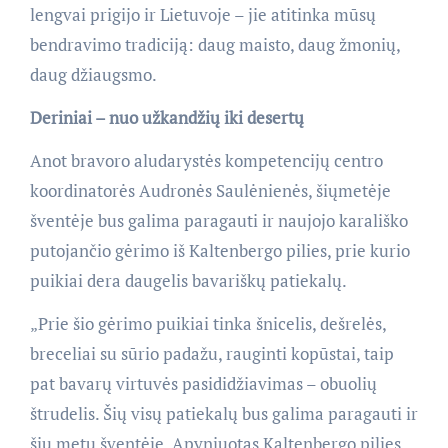
lengvai prigijo ir Lietuvoje – jie atitinka mūsų
bendravimo tradiciją: daug maisto, daug žmonių,
daug džiaugsmo.
Deriniai – nuo užkandžių iki desertų
Anot bravoro aludarystės kompetencijų centro
koordinatorės Audronės Saulėnienės, šiųmetėje
šventėje bus galima paragauti ir naujojo karališko
putojančio gėrimo iš Kaltenbergo pilies, prie kurio
puikiai dera daugelis bavariškų patiekalų.
„Prie šio gėrimo puikiai tinka šnicelis, dešrelės,
breceliai su sūrio padažu, rauginti kopūstai, taip
pat bavarų virtuvės pasididžiavimas – obuolių
štrudelis. Šių visų patiekalų bus galima paragauti ir
šių metų šventėje. Apyniuotas Kaltenbergo pilies