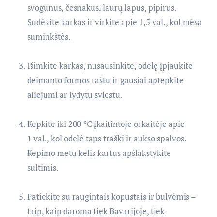
svogūnus, česnakus, laurų lapus, pipirus.
Sudėkite karkas ir virkite apie 1,5 val., kol mėsa
suminkštės.
Išimkite karkas, nusausinkite, odelę įpjaukite
deimanto formos raštu ir gausiai aptepkite
aliejumi ar lydytu sviestu.
Kepkite iki 200 °C įkaitintoje orkaitėje apie
1 val., kol odelė taps traški ir aukso spalvos.
Kepimo metu kelis kartus apšlakstykite
sultimis.
Patiekite su raugintais kopūstais ir bulvėmis –
taip, kaip daroma tiek Bavarijoje, tiek