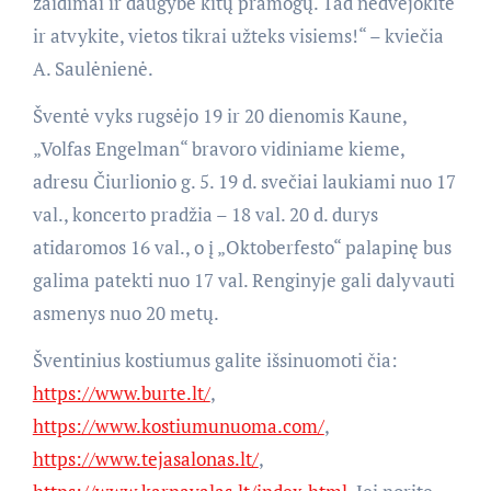
žaidimai ir daugybė kitų pramogų. Tad nedvejokite
ir atvykite, vietos tikrai užteks visiems!“ – kviečia
A. Saulėnienė.
Šventė vyks rugsėjo 19 ir 20 dienomis Kaune,
„Volfas Engelman“ bravoro vidiniame kieme,
adresu Čiurlionio g. 5. 19 d. svečiai laukiami nuo 17
val., koncerto pradžia – 18 val. 20 d. durys
atidaromos 16 val., o į „Oktoberfesto“ palapinę bus
galima patekti nuo 17 val. Renginyje gali dalyvauti
asmenys nuo 20 metų.
Šventinius kostiumus galite išsinuomoti čia:
https://www.burte.lt/
,
https://www.kostiumunuoma.com/
,
https://www.tejasalonas.lt/
,