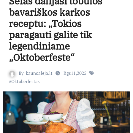
Šefas dalijasi tobulos
bavariškos karkos
receptu: „Tokios
paragauti galite tik
legendiniame
„Oktoberfeste“
By
kaunoaleja.lt
Rgs11,2025
#
Oktoberfestas