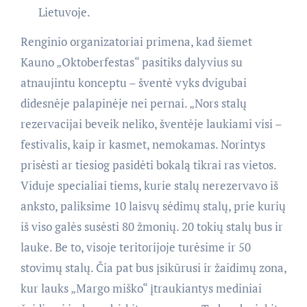
Lietuvoje.
Renginio organizatoriai primena, kad šiemet
Kauno „Oktoberfestas“ pasitiks dalyvius su
atnaujintu konceptu – šventė vyks dvigubai
didesnėje palapinėje nei pernai. „Nors stalų
rezervacijai beveik neliko, šventėje laukiami visi –
festivalis, kaip ir kasmet, nemokamas. Norintys
prisėsti ar tiesiog pasidėti bokalą tikrai ras vietos.
Viduje specialiai tiems, kurie stalų nerezervavo iš
anksto, paliksime 10 laisvų sėdimų stalų, prie kurių
iš viso galės susėsti 80 žmonių. 20 tokių stalų bus ir
lauke. Be to, visoje teritorijoje turėsime ir 50
stovimų stalų. Čia pat bus įsikūrusi ir žaidimų zona,
kur lauks „Margo miško“ įtraukiantys mediniai