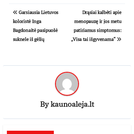
Navigacija
Garsiausia Lietuvos
Drąsiai kalbėti apie
tarp
koloristė Inga
menopauzę ir jos metu
Bagdonaitė pasipuošė
patiriamus simptomus:
įrašų
suknele iš gėlių
„Visa tai išgyvenama“
By
kaunoaleja.lt