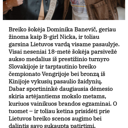
Breiko šokėja Dominika Banevič, geriau
žinoma kaip B-girl Nicka, ir toliau
garsina Lietuvos vardą visame pasaulyje.
Visai neseniai 18-metė šokėja parsivežė
aukso medalius iš prestižinio turnyro
Slovakijoje ir tarptautinio breiko
čempionato Vengrijoje bei bronzą iš
Kinijoje vykusių pasaulio žaidynių.
Dabar sportininkė daugiausia dėmesio
skiria artėjantiems mokslo metams,
kuriuos vainikuos brandos egzaminai. O
tuomet – ir toliau ketina prisidėti prie
Lietuvos breiko scenos augimo bei
dalintis savo sukaupta patirtimi.