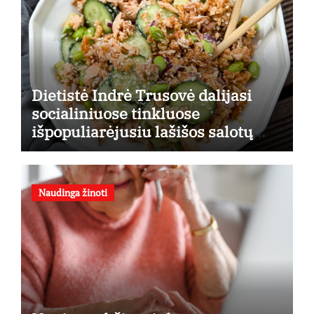
Dietistė Indrė Trusovė dalijasi
socialiniuose tinkluose
išpopuliarėjusiu lašišos salotų
receptu
Naudinga žinoti