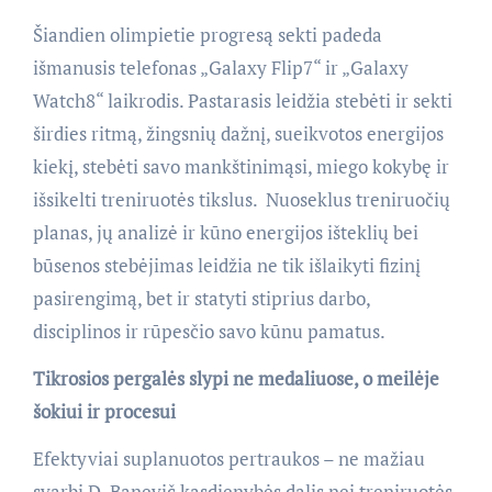
Šiandien olimpietie progresą sekti padeda
išmanusis telefonas „Galaxy Flip7“ ir „Galaxy
Watch8“ laikrodis. Pastarasis leidžia stebėti ir sekti
širdies ritmą, žingsnių dažnį, sueikvotos energijos
kiekį, stebėti savo mankštinimąsi, miego kokybę ir
išsikelti treniruotės tikslus. Nuoseklus treniruočių
planas, jų analizė ir kūno energijos išteklių bei
būsenos stebėjimas leidžia ne tik išlaikyti fizinį
pasirengimą, bet ir statyti stiprius darbo,
disciplinos ir rūpesčio savo kūnu pamatus.
Tikrosios
pergalės slypi ne medaliuose, o meilėje
šokiui ir procesui
Efektyviai suplanuotos pertraukos – ne mažiau
svarbi D. Banevič kasdienybės dalis nei treniruotės