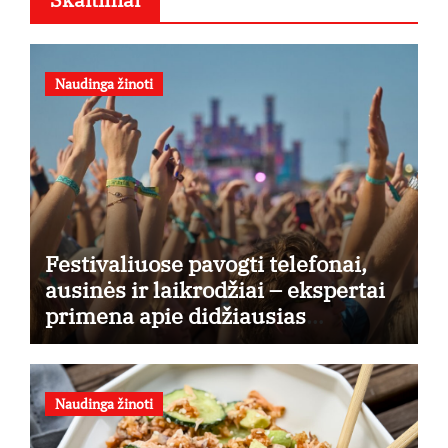
Naudinga žinoti
Festivaliuose pavogti telefonai,
ausinės ir laikrodžiai – ekspertai
primena apie didžiausias
finansines rizikas
Naudinga žinoti