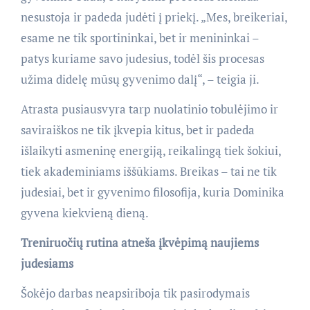
nesustoja ir padeda judėti į priekį. „Mes, breikeriai,
esame ne tik sportininkai, bet ir menininkai –
patys kuriame savo judesius, todėl šis procesas
užima didelę mūsų gyvenimo dalį“, – teigia ji.
Atrasta pusiausvyra tarp nuolatinio tobulėjimo ir
saviraiškos ne tik įkvepia kitus, bet ir padeda
išlaikyti asmeninę energiją, reikalingą tiek šokiui,
tiek akademiniams iššūkiams. Breikas – tai ne tik
judesiai, bet ir gyvenimo filosofija, kuria Dominika
gyvena kiekvieną dieną.
Treniruočių rutina atneša įkvėpimą naujiems
judesiams
Šokėjo darbas neapsiriboja tik pasirodymais