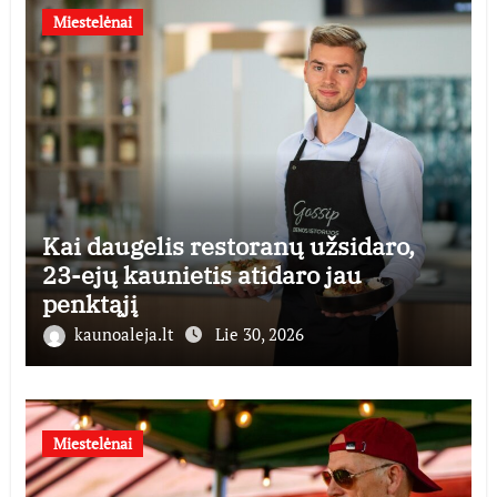
Miestelėnai
Kai daugelis restoranų užsidaro,
23-ejų kaunietis atidaro jau
penktąjį
kaunoaleja.lt
Lie 30, 2026
Miestelėnai