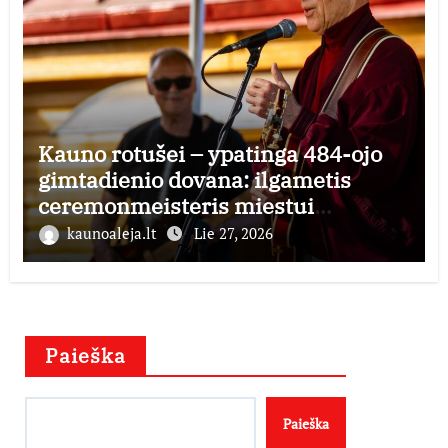
Kauno rotušei – ypatinga 484-ojo
gimtadienio dovana: ilgametis
ceremonmeisteris miestui
perduoda dešimtmečius kauptą
kaunoaleja.lt
Lie 27, 2026
istorijos kolekciją
Paieška
Paieška