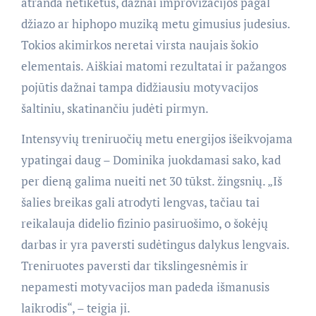
atranda netikėtus, dažnai improvizacijos pagal
džiazo ar hiphopo muziką metu gimusius judesius.
Tokios akimirkos neretai virsta naujais šokio
elementais. Aiškiai matomi rezultatai ir pažangos
pojūtis dažnai tampa didžiausiu motyvacijos
šaltiniu, skatinančiu judėti pirmyn.
Intensyvių treniruočių metu energijos išeikvojama
ypatingai daug – Dominika juokdamasi sako, kad
per dieną galima nueiti net 30 tūkst. žingsnių. „Iš
šalies breikas gali atrodyti lengvas, tačiau tai
reikalauja didelio fizinio pasiruošimo, o šokėjų
darbas ir yra paversti sudėtingus dalykus lengvais.
Treniruotes paversti dar tikslingesnėmis ir
nepamesti motyvacijos man padeda išmanusis
laikrodis“, – teigia ji.