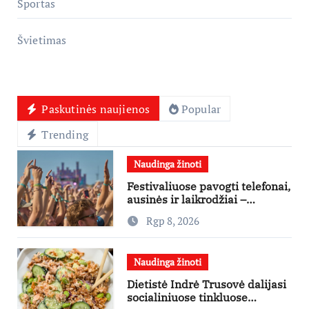
Sportas
Švietimas
Paskutinės naujienos
Popular
Trending
Naudinga žinoti
Festivaliuose pavogti telefonai,
ausinės ir laikrodžiai –
ekspertai primena apie
Rgp 8, 2026
didžiausias finansines rizikas
Naudinga žinoti
Dietistė Indrė Trusovė dalijasi
socialiniuose tinkluose