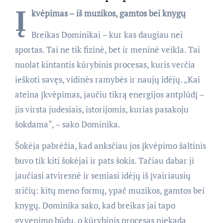
Į
kvėpimas – iš muzikos, gamtos bei knygų
Breikas Dominikai – kur kas daugiau nei
sportas. Tai ne tik fizinė, bet ir meninė veikla. Tai
nuolat kintantis kūrybinis procesas, kuris verčia
ieškoti savęs, vidinės ramybės ir naujų idėjų. „Kai
ateina įkvėpimas, jaučiu tikrą energijos antplūdį –
jis virsta judesiais, istorijomis, kurias pasakoju
šokdama“, – sako Dominika.
Šokėja pabrėžia, kad anksčiau jos įkvėpimo šaltinis
buvo tik kiti šokėjai ir pats šokis. Tačiau dabar ji
jaučiasi atviresnė ir semiasi idėjų iš įvairiausių
sričių: kitų meno formų, ypač muzikos, gamtos bei
knygų. Dominika sako, kad breikas jai tapo
gyvenimo būdu, o kūrybinis procesas niekada