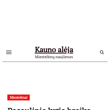
Skip
to
content
Kauno alėja
Miestelėnų naujienos
Miestelėnai