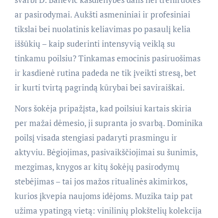
ar pasirodymai. Aukšti asmeniniai ir profesiniai
tikslai bei nuolatinis keliavimas po pasaulį kelia
iššūkių – kaip suderinti intensyvią veiklą su
tinkamu poilsiu? Tinkamas emocinis pasiruošimas
ir kasdienė rutina padeda ne tik įveikti stresą, bet
ir kurti tvirtą pagrindą kūrybai bei saviraiškai.
Nors šokėja pripažįsta, kad poilsiui kartais skiria
per mažai dėmesio, ji supranta jo svarbą. Dominika
poilsį visada stengiasi padaryti prasmingu ir
aktyviu. Bėgiojimas, pasivaikščiojimai su šunimis,
mezgimas, knygos ar kitų šokėjų pasirodymų
stebėjimas – tai jos mažos ritualinės akimirkos,
kurios įkvepia naujoms idėjoms. Muzika taip pat
užima ypatingą vietą: vinilinių plokštelių kolekcija