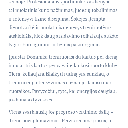
scenoje. Profesionalaus sportininko kasdienybė –
tai nuolatinis kūno pažinimas, judesių tobulinimas
ir intensyvi fizinė disciplina. Šokėjos įtempta
dienotvarkė ir nuolatinis dėmesys treniruotėms
atskleidžia, kiek daug atsidavimo reikalauja aukšto
lygio choreografinis ir fizinis pasirengimas.
Įprastai Dominika treniruojasi du kartus per dieną
ir du ar tris kartus per savaitę lankosi sporto klube.
Tiesa, keliaujant išlaikyti rutiną yra sunkiau, o
treniruočių intensyvumas dažnai priklauso nuo
nuotaikos. Pavyzdžiui, ryte, kai energijos daugiau,
jos būna aktyvesnės.
Viena svarbiausių jos progreso vertinimo dalių –
treniruočių filmavimas. Peržiūrėdama įrašus, ji