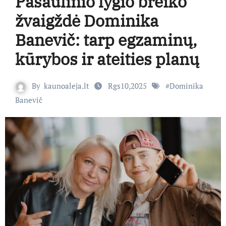
Pasaulinio lygio breiko
žvaigždė Dominika
Banevič: tarp egzaminų,
kūrybos ir ateities planų
By
kaunoaleja.lt
Rgs10,2025
#
Dominika
Banevič