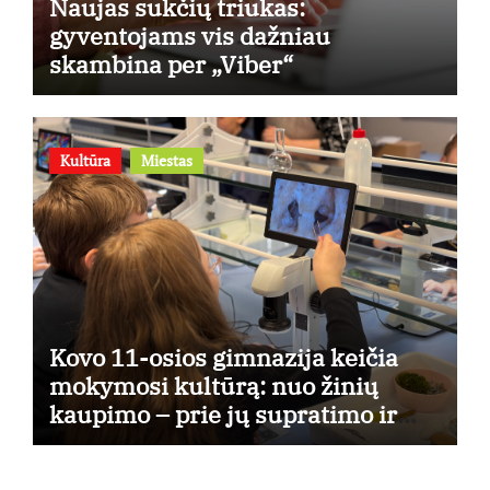
Naujas sukčių triukas:
gyventojams vis dažniau
skambina per „Viber“
Kultūra
Miestas
Kovo 11-osios gimnazija keičia
mokymosi kultūrą: nuo žinių
kaupimo – prie jų supratimo ir
taikymo