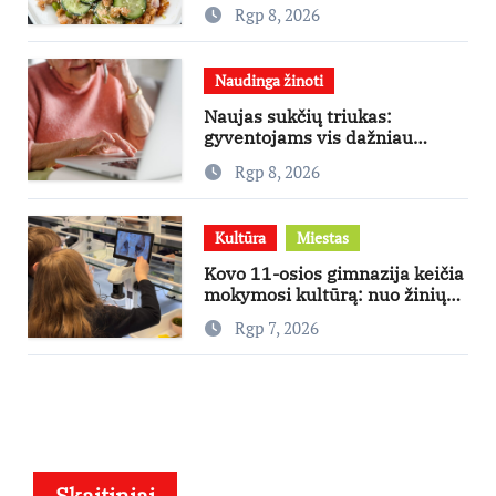
išpopuliarėjusiu lašišos salotų
Rgp 8, 2026
receptu
Naudinga žinoti
Naujas sukčių triukas:
gyventojams vis dažniau
skambina per „Viber“
Rgp 8, 2026
Kultūra
Miestas
Kovo 11-osios gimnazija keičia
mokymosi kultūrą: nuo žinių
kaupimo – prie jų supratimo ir
Rgp 7, 2026
taikymo
Skaitiniai