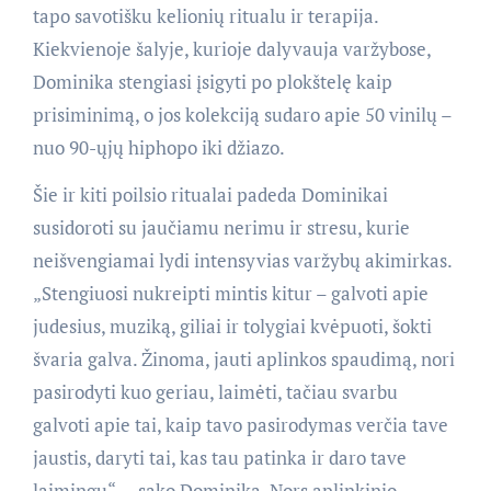
tapo savotišku kelionių ritualu ir terapija.
Kiekvienoje šalyje, kurioje dalyvauja varžybose,
Dominika stengiasi įsigyti po plokštelę kaip
prisiminimą, o jos kolekciją sudaro apie 50 vinilų –
nuo 90-ųjų hiphopo iki džiazo.
Šie ir kiti poilsio ritualai padeda Dominikai
susidoroti su jaučiamu nerimu ir stresu, kurie
neišvengiamai lydi intensyvias varžybų akimirkas.
„Stengiuosi nukreipti mintis kitur – galvoti apie
judesius, muziką, giliai ir tolygiai kvėpuoti, šokti
švaria galva. Žinoma, jauti aplinkos spaudimą, nori
pasirodyti kuo geriau, laimėti, tačiau svarbu
galvoti apie tai, kaip tavo pasirodymas verčia tave
jaustis, daryti tai, kas tau patinka ir daro tave
laimingu“, – sako Dominika. Nors aplinkinio