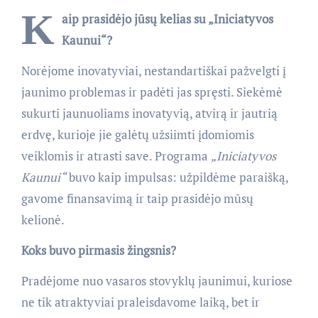
K
aip prasidėjo jūsų kelias su „Iniciatyvos
Kaunui“?
Norėjome inovatyviai, nestandartiškai pažvelgti į
jaunimo problemas ir padėti jas spręsti. Siekėmė
sukurti jaunuoliams inovatyvią, atvirą ir jautrią
erdvę, kurioje jie galėtų užsiimti įdomiomis
veiklomis ir atrasti save. Programa
„Iniciatyvos
Kaunui“
buvo kaip impulsas: užpildėme paraišką,
gavome finansavimą ir taip prasidėjo mūsų
kelionė.
Koks buvo pirmasis žingsnis?
Pradėjome nuo vasaros stovyklų jaunimui, kuriose
ne tik atraktyviai praleisdavome laiką, bet ir