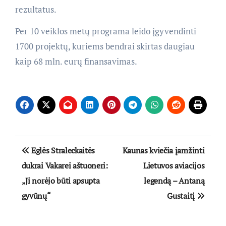
rezultatus.
Per 10 veiklos metų programa leido įgyvendinti
1700 projektų, kuriems bendrai skirtas daugiau
kaip 68 mln. eurų finansavimas.
Navigacija
Eglės Straleckaitės
Kaunas kviečia įamžinti
tarp
dukrai Vakarei aštuoneri:
Lietuvos aviacijos
„Ji norėjo būti apsupta
legendą – Antaną
įrašų
gyvūnų“
Gustaitį