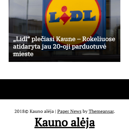
„Lidl“ plečiasi Kaune – Rokeliuose
atidaryta jau 20-oji parduotuvė
mieste
2018© Kauno alėja
|
Paper News
by
Themeansar
.
Kauno alėja