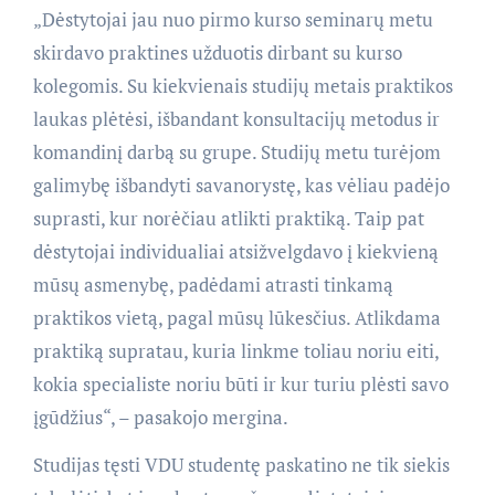
„Dėstytojai jau nuo pirmo kurso seminarų metu
skirdavo praktines užduotis dirbant su kurso
kolegomis. Su kiekvienais studijų metais praktikos
laukas plėtėsi, išbandant konsultacijų metodus ir
komandinį darbą su grupe. Studijų metu turėjom
galimybę išbandyti savanorystę, kas vėliau padėjo
suprasti, kur norėčiau atlikti praktiką. Taip pat
dėstytojai individualiai atsižvelgdavo į kiekvieną
mūsų asmenybę, padėdami atrasti tinkamą
praktikos vietą, pagal mūsų lūkesčius. Atlikdama
praktiką supratau, kuria linkme toliau noriu eiti,
kokia specialiste noriu būti ir kur turiu plėsti savo
įgūdžius“, – pasakojo mergina.
Studijas tęsti VDU studentę paskatino ne tik siekis