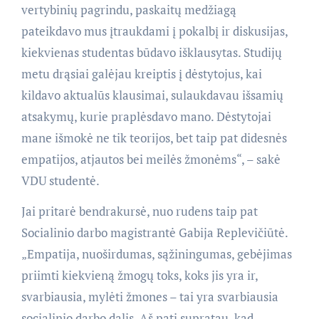
vertybinių pagrindu, paskaitų medžiagą
pateikdavo mus įtraukdami į pokalbį ir diskusijas,
kiekvienas studentas būdavo išklausytas. Studijų
metu drąsiai galėjau kreiptis į dėstytojus, kai
kildavo aktualūs klausimai, sulaukdavau išsamių
atsakymų, kurie praplėsdavo mano. Dėstytojai
mane išmokė ne tik teorijos, bet taip pat didesnės
empatijos, atjautos bei meilės žmonėms“, – sakė
VDU studentė.
Jai pritarė bendrakursė, nuo rudens taip pat
Socialinio darbo magistrantė Gabija Replevičiūtė.
„Empatija, nuoširdumas, sąžiningumas, gebėjimas
priimti kiekvieną žmogų toks, koks jis yra ir,
svarbiausia, mylėti žmones – tai yra svarbiausia
socialinio darbo dalis. Aš pati supratau, kad