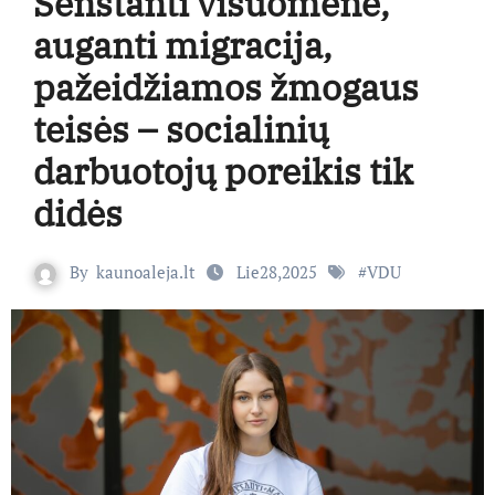
Senstanti visuomenė,
auganti migracija,
pažeidžiamos žmogaus
teisės – socialinių
darbuotojų poreikis tik
didės
By
kaunoaleja.lt
Lie28,2025
#
VDU