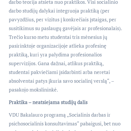
darbo teorija atsieta nuo praktikos. Visi socialinio
darbo studijų dalykai integruoja praktiką (per
pavyzdžius, per vizitus į konkrečiais įstaigas, per
susitikimus su paslaugų gavėjais ar profesionalais).
Trečio kurso metu studentai tris mėnesius jų
pasirinktoje organizacijoje atlieka profesinę
praktiką, kuri yra palydima profesionalios
supervizijos. Gana dažnai, atlikus praktiką,
studentai pakviečiami įsidarbinti arba neretai
absolventai patys įkuria savo socialinį verslą“, –
pasakojo mokslininkė.
Praktika – neatsiejama studijų dalis
VDU Bakalauro programą „Socialinis darbas ir
psichosocialinis konsultavimas“ pabaigusi, bet nuo