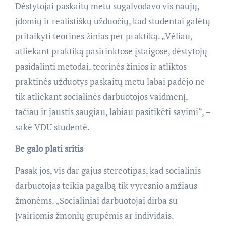
Dėstytojai paskaitų metu sugalvodavo vis naujų,
įdomių ir realistiškų užduočių, kad studentai galėtų
pritaikyti teorines žinias per praktiką. „Vėliau,
atliekant praktiką pasirinktose įstaigose, dėstytojų
pasidalinti metodai, teorinės žinios ir atliktos
praktinės užduotys paskaitų metu labai padėjo ne
tik atliekant socialinės darbuotojos vaidmenį,
tačiau ir jaustis saugiau, labiau pasitikėti savimi“, –
sakė VDU studentė.
Be galo plati sritis
Pasak jos, vis dar gajus stereotipas, kad socialinis
darbuotojas teikia pagalbą tik vyresnio amžiaus
žmonėms. „Socialiniai darbuotojai dirba su
įvairiomis žmonių grupėmis ar individais.