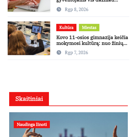
skambina per „Viber“
Rgp 8, 2026
Kultūra
Miestas
Kovo 11-osios gimnazija keičia
mokymosi kultūrą: nuo žinių
kaupimo – prie jų supratimo ir
Rgp 7, 2026
taikymo
Skaitiniai
Naudinga žinoti