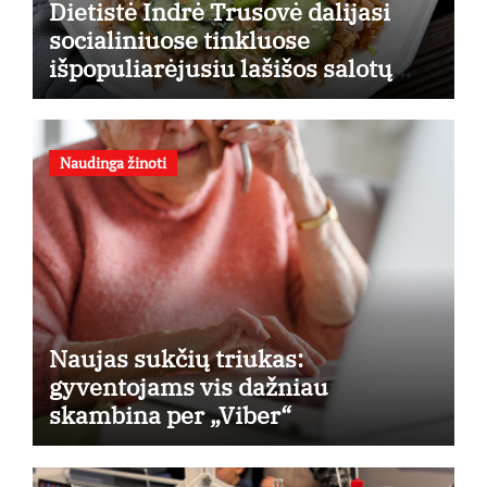
Dietistė Indrė Trusovė dalijasi
socialiniuose tinkluose
išpopuliarėjusiu lašišos salotų
receptu
Naudinga žinoti
Naujas sukčių triukas:
gyventojams vis dažniau
skambina per „Viber“