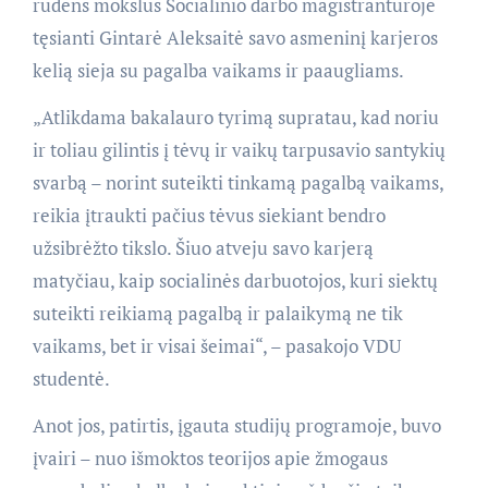
rudens mokslus Socialinio darbo magistrantūroje
tęsianti Gintarė Aleksaitė savo asmeninį karjeros
kelią sieja su pagalba vaikams ir paaugliams.
„Atlikdama bakalauro tyrimą supratau, kad noriu
ir toliau gilintis į tėvų ir vaikų tarpusavio santykių
svarbą – norint suteikti tinkamą pagalbą vaikams,
reikia įtraukti pačius tėvus siekiant bendro
užsibrėžto tikslo. Šiuo atveju savo karjerą
matyčiau, kaip socialinės darbuotojos, kuri siektų
suteikti reikiamą pagalbą ir palaikymą ne tik
vaikams, bet ir visai šeimai“, – pasakojo VDU
studentė.
Anot jos, patirtis, įgauta studijų programoje, buvo
įvairi – nuo išmoktos teorijos apie žmogaus