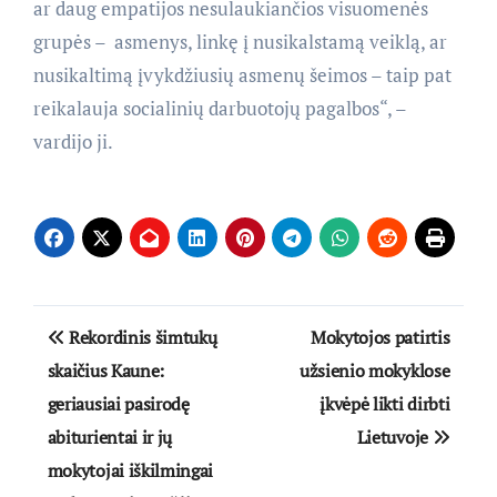
ar daug empatijos nesulaukiančios visuomenės
grupės – asmenys, linkę į nusikalstamą veiklą, ar
nusikaltimą įvykdžiusių asmenų šeimos – taip pat
reikalauja socialinių darbuotojų pagalbos“, –
vardijo ji.
Navigacija
Rekordinis šimtukų
Mokytojos patirtis
tarp
skaičius Kaune:
užsienio mokyklose
geriausiai pasirodę
įkvėpė likti dirbti
įrašų
abiturientai ir jų
Lietuvoje
mokytojai iškilmingai