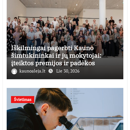
Iškilmingai pagerbti Kauno
šimtukininkai ir jų mokytojai:
įteiktos premijos ir padėkos
kaunoaleja.lt
Lie 30, 2026
Švietimas