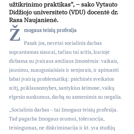
užtikrinimo praktikas“, – sako Vytauto
Didžiojo universiteto (VDU) docentė dr.
Rasa Naujanienė.
Ž
mogaus teisių profesija
Pasak jos, neretai socialinis darbas
suprantamas siaurai, tačiau tai sritis, kurioje
dirbama su įvairaus amžiaus žmonėmis: vaikais,
jaunimu, suaugusiaisiais ir senjorais, ir apimanti
labai įvairią problematiką: psichinės sveikatos
sritį, priklausomybes, santykius šeimose, vaikų
elgesio sunkumus, darbą su asmenimis su negalia.
„Socialinis darbas – tai žmogaus teisių profesija.
Tad pagarba žmogaus orumui, tolerancija,
teisingumas, ne diskriminacija ir kt. yra studijų