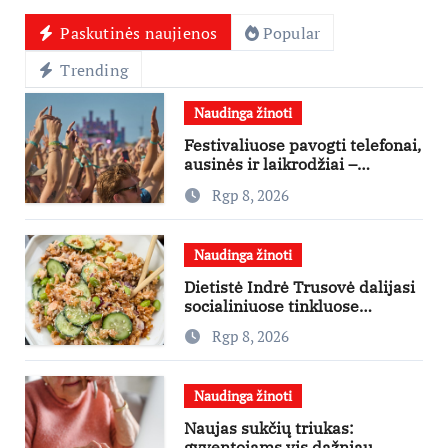
Paskutinės naujienos
Popular
Trending
Naudinga žinoti
Festivaliuose pavogti telefonai,
ausinės ir laikrodžiai –
ekspertai primena apie
Rgp 8, 2026
didžiausias finansines rizikas
Naudinga žinoti
Dietistė Indrė Trusovė dalijasi
socialiniuose tinkluose
išpopuliarėjusiu lašišos salotų
Rgp 8, 2026
receptu
Naudinga žinoti
Naujas sukčių triukas:
gyventojams vis dažniau