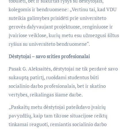
tobulėti, bet ir sukurtas ryšys su dėstytojais,
kolegomis ir bendruomene: „Vertinu tai, kad VDU
suteikia galimybes prisidėti prie universiteto
gerovės dalyvaujant projektuose, renginiuose ir
įvairiose veiklose, kurių metu esu užmezgusi šiltus
ryšius su universiteto bendruomene“.
Dėstytojai – savo srities profesionalai
Pasak G. Aleksaitės, dėstytojai ne tik perdavė savo
sukauptą patirtį, ruošdami studentus būti
socialinio darbo profesionalais, bet ir skatino
vertybes, reikalingas šiame darbe.
„Paskaitų metu dėstytojai pateikdavo įvairių
pavyzdžių, kaip tam tikrose situacijose reiktų
tinkamai reaguoti, remiantis socialinio darbo