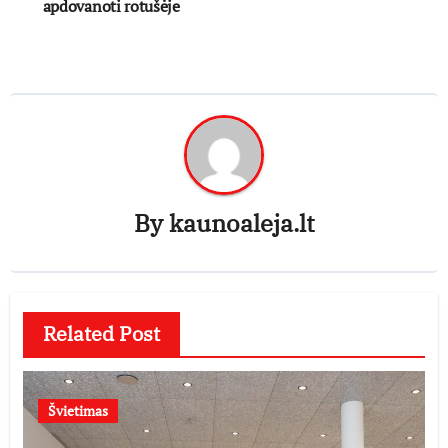
apdovanoti rotušėje
By
kaunoaleja.lt
Related Post
Švietimas