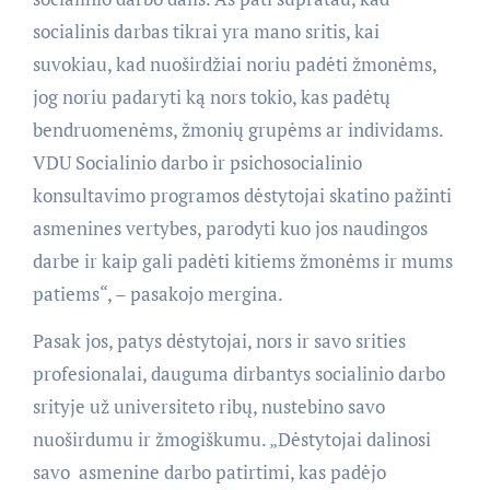
socialinis darbas tikrai yra mano sritis, kai
suvokiau, kad nuoširdžiai noriu padėti žmonėms,
jog noriu padaryti ką nors tokio, kas padėtų
bendruomenėms, žmonių grupėms ar individams.
VDU Socialinio darbo ir psichosocialinio
konsultavimo programos dėstytojai skatino pažinti
asmenines vertybes, parodyti kuo jos naudingos
darbe ir kaip gali padėti kitiems žmonėms ir mums
patiems“, – pasakojo mergina.
Pasak jos, patys dėstytojai, nors ir savo srities
profesionalai, dauguma dirbantys socialinio darbo
srityje už universiteto ribų, nustebino savo
nuoširdumu ir žmogiškumu. „Dėstytojai dalinosi
savo asmenine darbo patirtimi, kas padėjo