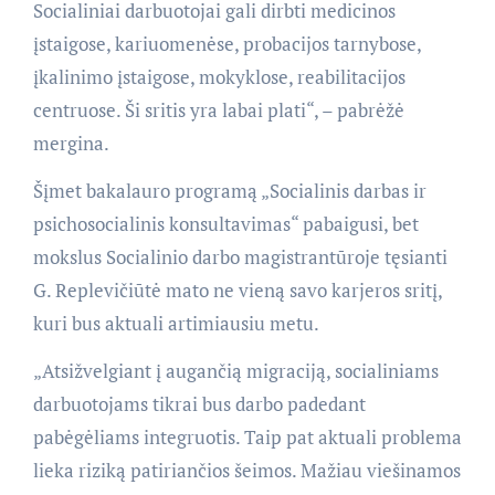
Socialiniai darbuotojai gali dirbti medicinos
įstaigose, kariuomenėse, probacijos tarnybose,
įkalinimo įstaigose, mokyklose, reabilitacijos
centruose. Ši sritis yra labai plati“, – pabrėžė
mergina.
Šįmet bakalauro programą „Socialinis darbas ir
psichosocialinis konsultavimas“ pabaigusi, bet
mokslus Socialinio darbo magistrantūroje tęsianti
G. Replevičiūtė mato ne vieną savo karjeros sritį,
kuri bus aktuali artimiausiu metu.
„Atsižvelgiant į augančią migraciją, socialiniams
darbuotojams tikrai bus darbo padedant
pabėgėliams integruotis. Taip pat aktuali problema
lieka riziką patiriančios šeimos. Mažiau viešinamos