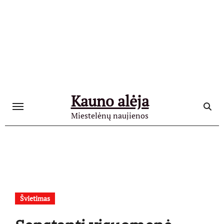
Skip
to
content
Kauno alėja
Miestelėnų naujienos
Švietimas