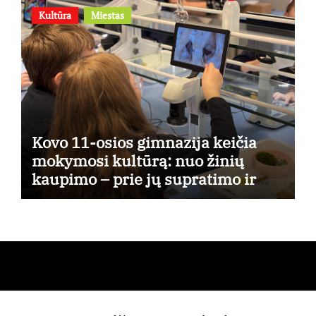
Kultūra
Miestas
Kovo 11-osios gimnazija keičia
mokymosi kultūrą: nuo žinių
kaupimo – prie jų supratimo ir
taikymo