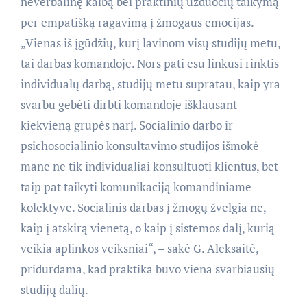
neverbalinę kalbą bei praktinių užduočių taikymą
per empatišką ragavimą į žmogaus emocijas.
„Vienas iš įgūdžių, kurį lavinom visų studijų metu,
tai darbas komandoje. Nors pati esu linkusi rinktis
individualų darbą, studijų metu supratau, kaip yra
svarbu gebėti dirbti komandoje išklausant
kiekvieną grupės narį. Socialinio darbo ir
psichosocialinio konsultavimo studijos išmokė
mane ne tik individualiai konsultuoti klientus, bet
taip pat taikyti komunikaciją komandiniame
kolektyve. Socialinis darbas į žmogų žvelgia ne,
kaip į atskirą vienetą, o kaip į sistemos dalį, kurią
veikia aplinkos veiksniai“, – sakė G. Aleksaitė,
pridurdama, kad praktika buvo viena svarbiausių
studijų dalių.