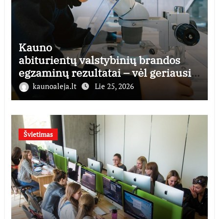
Kauno
abiturientų valstybinių brandos
egzaminų rezultatai – vėl geriausi
šalyje
kaunoaleja.lt
Lie 25, 2026
Švietimas