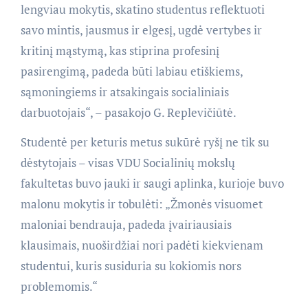
lengviau mokytis, skatino studentus reflektuoti
savo mintis, jausmus ir elgesį, ugdė vertybes ir
kritinį mąstymą, kas stiprina profesinį
pasirengimą, padeda būti labiau etiškiems,
sąmoningiems ir atsakingais socialiniais
darbuotojais“, – pasakojo G. Replevičiūtė.
Studentė per keturis metus sukūrė ryšį ne tik su
dėstytojais – visas VDU Socialinių mokslų
fakultetas buvo jauki ir saugi aplinka, kurioje buvo
malonu mokytis ir tobulėti: „Žmonės visuomet
maloniai bendrauja, padeda įvairiausiais
klausimais, nuoširdžiai nori padėti kiekvienam
studentui, kuris susiduria su kokiomis nors
problemomis.“