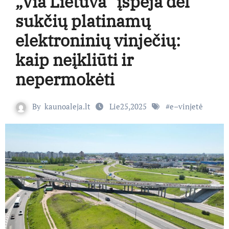
„Via Lietuva“ įspėja dėl
sukčių platinamų
elektroninių vinječių:
kaip neįkliūti ir
nepermokėti
By
kaunoaleja.lt
Lie25,2025
#
e–vinjetė