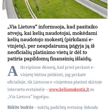
„Via Lietuva“ informuoja, kad pasitaiko
atvejų, kai kelių naudotojai, mokėdami
kelių naudotojo mokestį (pirkdami e-
vinjetę), per neapdairumą įsigyja ją iš
neoficialių platinimo vietų ir dėl to
patiria papildomų finansinių išlaidų.
A
tkreipiame dėmesį, kad prieš perkant e-
vinjetę būtina įsitikinti, jog perkate
oficialioje, tik Lietuvos e-vinjetėms platinti skirtoje
interneto svetainėje –
www.keliumokestis.lt
su
„Via Lietuva“ logotipu.
Būkite budrūs
– sukčių padirbtą svetainę išduoda