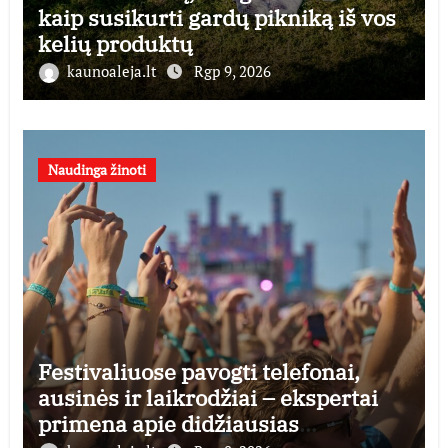
kaip susikurti gardų pikniką iš vos
kelių produktų
kaunoaleja.lt
Rgp 9, 2026
Naudinga žinoti
Festivaliuose pavogti telefonai,
ausinės ir laikrodžiai – ekspertai
primena apie didžiausias