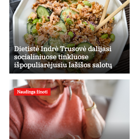
Dietistė Indrė Trusovė dalijasi
socialiniuose tinkluose
išpopuliarėjusiu lašišos salotų
receptu
Naudinga žinoti