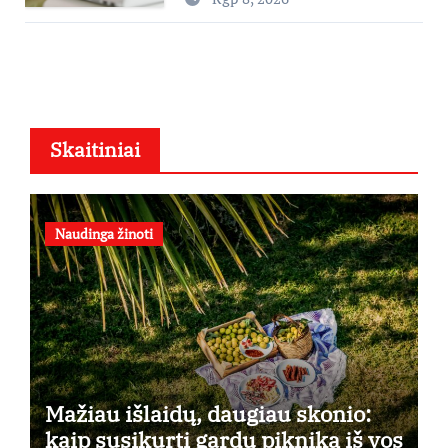
Skaitiniai
Naudinga žinoti
Mažiau išlaidų, daugiau skonio:
kaip susikurti gardų pikniką iš vos