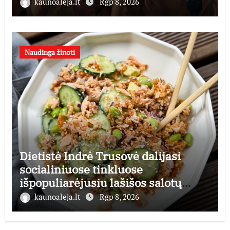
finansines rizikas
kaunoaleja.lt
Rgp 8, 2026
Naudinga žinoti
Dietistė Indrė Trusovė dalijasi
socialiniuose tinkluose
išpopuliarėjusiu lašišos salotų
receptu
kaunoaleja.lt
Rgp 8, 2026