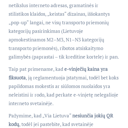
netikslus interneto adresas, gramatinės ir
stilistikos klaidos, „keistas“ dizainas, iššokantys
„pop-up“ langai, ne visų transporto priemonių
kategorijų pasirinkimas (Lietuvoje
apmokestinamos M2–M3, N1–N3 kategorijų
transporto priemonės), ribotos atsiskaitymo
galimybės (paprastai – tik kreditine kortele) ir pan.
Taip pat primename, kad
e-vinječių kaina yra
fiksuota
, ją reglamentuoja įstatymai, todėl bet koks
papildomas mokestis ar siūlomos nuolaidos yra
neleistini ir rodo, kad perkate e-vinjetę nelegalioje
interneto svetainėje.
Pažymime, kad „Via Lietuva“
nesiunčia jokių QR
kodų
, todėl jei pastebite, kad svetainėje