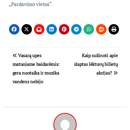
„Pardavimo vietos“
.
Navigacija
Vasarą upes
Kaip sužinoti apie
tarp
matuojame baidarėmis:
slaptas lėktuvų bilietų
gera nuotaika ir muzika
akcijas?
įrašų
vandens nebijo