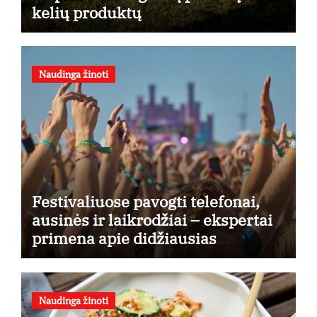
kelių produktų
Naudinga žinoti
Festivaliuose pavogti telefonai,
ausinės ir laikrodžiai – ekspertai
primena apie didžiausias
finansines rizikas
Naudinga žinoti