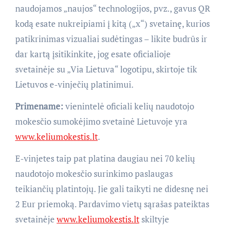
naudojamos „naujos“ technologijos, pvz., gavus QR
kodą esate nukreipiami į kitą („x“) svetainę, kurios
patikrinimas vizualiai sudėtingas – likite budrūs ir
dar kartą įsitikinkite, jog esate oficialioje
svetainėje su „Via Lietuva“ logotipu, skirtoje tik
Lietuvos e-vinječių platinimui.
Primename:
vienintelė oficiali kelių naudotojo
mokesčio sumokėjimo svetainė Lietuvoje yra
www.keliumokestis.lt
.
E-vinjetes taip pat platina daugiau nei 70 kelių
naudotojo mokesčio surinkimo paslaugas
teikiančių platintojų. Jie gali taikyti ne didesnę nei
2 Eur priemoką. Pardavimo vietų sąrašas pateiktas
svetainėje
www.keliumokestis.lt
skiltyje