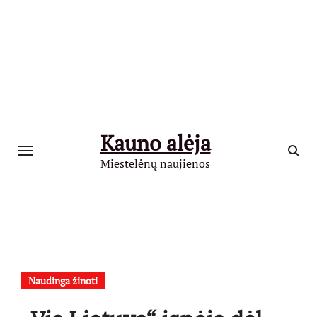
Skip
to
content
Kauno alėja
Miestelėnų naujienos
Naudinga žinoti