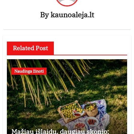
By
kaunoaleja.lt
Related Post
Naudinga žinoti
Mažiau išlaidų, daugiau skonio: