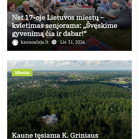
Net 17-oje Lietuvos miestų –
kvietimas senjorams: „Švęskime
gyvenimą čia ir dabar!“
kaunoaleja.lt
Lie 31, 2026
Miestas
Kaune tęsiama K. Griniaus