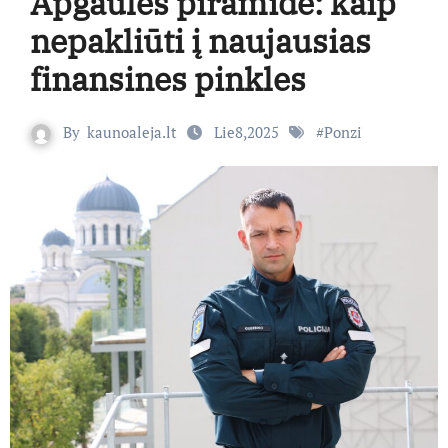
Apgaulės piramidė: kaip
nepakliūti į naujausias
finansines pinkles
By
kaunoaleja.lt
Lie8,2025
#
Ponzi