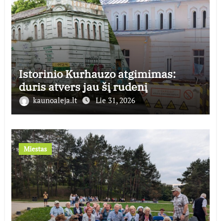
Istorinio Kurhauzo atgimimas:
duris atvers jau šį rudenį
kaunoaleja.lt
Lie 31, 2026
Miestas