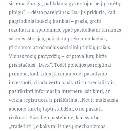
sistema žlunga, palikdama gyventojus be jų turėtų
pinigų“, – dėsto pareigūnas. Dar jis priduria, kad
pagrindiniai sukčių įrankiai – grąža, greiti
rezultatai ir spaudimas, ypač pasitelkiant tariamas
sėkmės istorijas, pažįstamų rekomendacijas,
įtikinamai atrodančius socialinių tinklų įrašus.
Vienas tokių pavyzdžių – kriptovaliutų birža
prisistačiusi „Lwex“. Todėl policijos pareigūnai
primena, kad, kilus įtarimams dėl pasiūlymo
investuoti, visada verta pasitarti su specialistais,
pasitikrinti informaciją internete, įsitikinti, ar
veikla registruota ir prižiūrima. „Net ir mažiausia
abejonė turėtų tapti stabdžiu, o ne paskata
rizikuoti. Šiandien pastebime, kad svarbu
„trade’inti“, o koks tai iš tiesų mechanizmas –