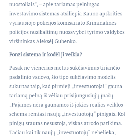
nuostoliais”, – apie tariamas pelningas
investavimo sistemas atsiliepia Kauno apskrities
vyriausiojo policijos komisariato Kriminalinės
policijos nusikaltimų nuosavybei tyrimo valdybos
viršininkas Aleksėj Gubenko.
Ponzi sistema ir kodėl ji veikia?
Pasak ne vienerius metus sukčiavimus tiriančio
padalinio vadovo, šio tipo sukčiavimo modelis
sukurtas taip, kad pirmieji „investuotojai“ gauna
tariamą pelną iš vėliau prisijungusiųjų įnašų.
„Pajamos nėra gaunamos iš jokios realios veiklos –
schema remiasi naujų „investuotojų“ pinigais. Kol
pinigų srautas nesustoja, viskas atrodo patikima.
Tačiau kai tik naujų „investuotojų“ nebelieka,