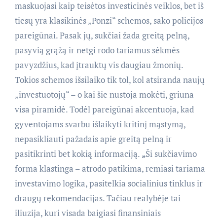
maskuojasi kaip teisėtos investicinės veiklos, bet iš
tiesų yra klasikinės „Ponzi“ schemos, sako policijos
pareigūnai. Pasak jų, sukčiai žada greitą pelną,
pasyvią grąžą ir netgi rodo tariamus sėkmės
pavyzdžius, kad įtrauktų vis daugiau žmonių.
Tokios schemos išsilaiko tik tol, kol atsiranda naujų
„investuotojų“ – o kai šie nustoja mokėti, griūna
visa piramidė. Todėl pareigūnai akcentuoja, kad
gyventojams svarbu išlaikyti kritinį mąstymą,
nepasikliauti pažadais apie greitą pelną ir
pasitikrinti bet kokią informaciją.
„
Ši sukčiavimo
forma klastinga – atrodo patikima, remiasi tariama
investavimo logika, pasitelkia socialinius tinklus ir
draugų rekomendacijas. Tačiau realybėje tai
iliuzija, kuri visada baigiasi finansiniais