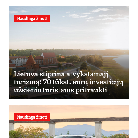
Naudinga žinoti
Lietuva stiprina atvykstamąjį
turizmą: 70 tūkst. eurų investicijų
užsienio turistams pritraukti
Naudinga žinoti