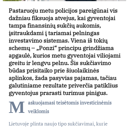
Pastaruoju metu policijos pareigūnai vis
dažniau fiksuoja atvejus, kai gyventojai
tampa finansinių sukčių aukomis,
įsitraukdami į tariamai pelningas
investavimo sistemas. Viena iš tokių
schemų – „Ponzi“ principu grindžiama
apgaulė, kurios metu gyventojai viliojami
greitu ir lengvu pelnu. Šis sukčiavimo
būdas prisitaiko prie šiuolaikinės
aplinkos, žada pasyvias pajamas, tačiau
galutiniame rezultate priverčia patiklius
gyventojus prarasti turimus pinigus.
M
askuojamasi teisėtomis investicinėmis
veiklomis
Lietuvoje plinta naujo tipo sukčiavimai, kurie