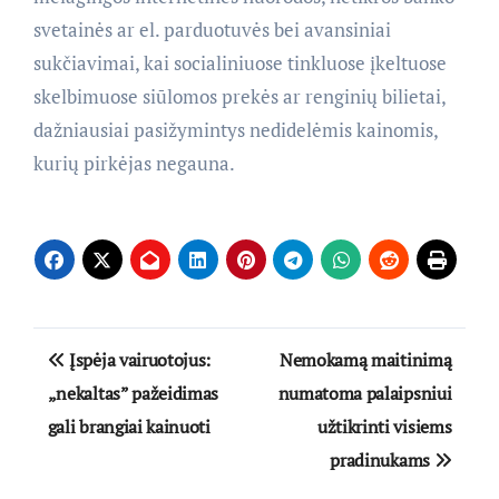
svetainės ar el. parduotuvės bei avansiniai
sukčiavimai, kai socialiniuose tinkluose įkeltuose
skelbimuose siūlomos prekės ar renginių bilietai,
dažniausiai pasižymintys nedidelėmis kainomis,
kurių pirkėjas negauna.
Navigacija
Įspėja vairuotojus:
Nemokamą maitinimą
tarp
„nekaltas” pažeidimas
numatoma palaipsniui
gali brangiai kainuoti
užtikrinti visiems
įrašų
pradinukams