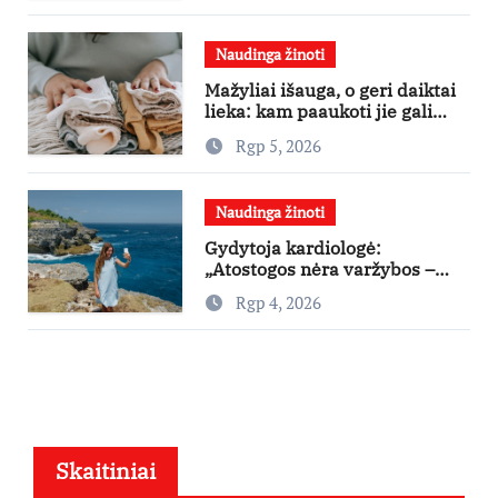
Naudinga žinoti
Mažyliai išauga, o geri daiktai
lieka: kam paaukoti jie gali
būti aukso vertės?
Rgp 5, 2026
Naudinga žinoti
Gydytoja kardiologė:
„Atostogos nėra varžybos –
nereikia stengtis per vieną
Rgp 4, 2026
dieną pamatyti visų lankytinų
vietų“
Skaitiniai