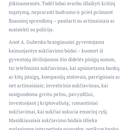
įtikinamesnės. Todėl labai svarbu išlaikyti kritinį
mąstymą, neprarasti budrumo ir prieš priimant
finansinį sprendimą – pasitarti su artimaisiais ar
susisiekti su policija.
Anot A. Gubenko brangiausiai gyventojams
kainuojantys sukčiavimo būdai – kuomet iš
gyventojų išviliojamos itin didelės pinigų sumos,
tai telefoninis sukčiavimas, kai apsimetama bankų
ar kitų įstaigų, kompanijų atstovais, pareigūnais ar
net artimaisiais; investicinis sukčiavimas, kai
susigundoma greitu pelnu, pavyzdžiui,
investuojant į kriptovaliutą; romantiniai
sukčiavimai, kai sukčiai sukuria emocinį ryšį.
Masiškiausiais sukčiavimo būdais išlieka
melagingos internetinės nuorodos, netikros banko