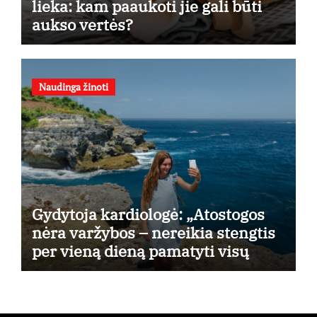
lieka: kam paaukoti jie gali būti
aukso vertės?
Naudinga žinoti
Gydytoja kardiologė: „Atostogos
nėra varžybos – nereikia stengtis
per vieną dieną pamatyti visų
lankytinų vietų“