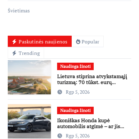
Švietimas
Paskutinės naujienos
Popular
Trending
Naudinga žinoti
Lietuva stiprina atvykstamąjį
turizmą: 70 tūkst. eurų
investicijų užsienio turistams
Rgp 5, 2026
pritraukti
Naudinga žinoti
Ikoniškas Honda kupė
automobilis atgimė – ar jis
pateisins pirkėjų lūkesčius?
Rgp 5, 2026