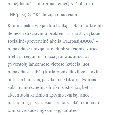
nebeįdomu“, – atkreipia dėmesį A. Gubenko.
„NE(pasi)DUOK“ iliuzijai ir sukčiams
Kauno apskrityje jau kurį laiką, siekiant atkreipti
dėmesį į sukčiavimų problemą ir mastą, vykdoma
socialinė-prevencinė akcija „NE(pasi)DUOK“ –
nepasiduok iliuzijai ir neduok sukčiams, kurios
metu pareigūnai lankosi įvairaus amžiaus
gyventojų lankomose vietose, kviečia juos
nepasiduoti sukčių kuriamoms iliuzijoms, ragina
būti itin budriais, pasakoja ne tik apie įvairias
sukčiavimo schemas ir tikras istorijas, bet ir
akcentuoja kritinio mąstymo svarbą. Anot
pareigūnų, pastaraisiais metais sukčių metodai
tampa vis sudėtingesni, o jų žinutės –