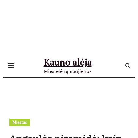
Skip
to
content
Kauno alėja
Miestelėnų naujienos
Miestas