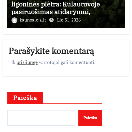
ligoninės plėtra: Kulautuvoje
pasiruošimas atidarymui,
Panemunėje – statyboms
kaunoaleja.lt
Lie 31, 2026
Parašykite komentarą
Tik
prisijungę
vartotojai gali komentuoti.
Paieška
Paieška