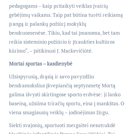
pedagogams – kaip pritaikyti veiklas įvairių
gebėjimų vaikams. Taip pat būtina turėti reikiamą
įrangą ir palankų požiūrį mokyklų
bendruomenėse. Tikiu, kad tai įmanoma, bet tam
reikia sisteminio požiūrio ir įtraukties kultūros
kūrimo“, – įsitikinusi J. Mackevičiūtė.
Mortai sportas – kasdienybė
Užsispyrusią, drąsią ir savo pavyzdžiu
bendramokslius įkvepiančią septynmetę Mortą
galima išvysti skirtingose sporto erdvėse: ji lanko
baseiną, užsiima triračių sportu, eina į mankštas. O
viena smagiausių veiklų – jodinėjimas žirgu.
Siekti svajonių, sportuoti mergaitei nesutrukdė