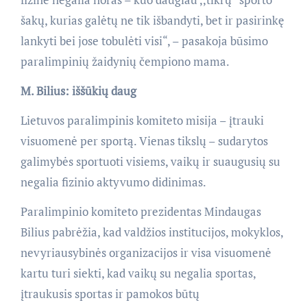
šakų, kurias galėtų ne tik išbandyti, bet ir pasirinkę
lankyti bei jose tobulėti visi“, – pasakoja būsimo
paralimpinių žaidynių čempiono mama.
M. Bilius: iššūkių daug
Lietuvos paralimpinis komiteto misija – įtrauki
visuomenė per sportą. Vienas tikslų – sudarytos
galimybės sportuoti visiems, vaikų ir suaugusių su
negalia fizinio aktyvumo didinimas.
Paralimpinio komiteto prezidentas Mindaugas
Bilius pabrėžia, kad valdžios institucijos, mokyklos,
nevyriausybinės organizacijos ir visa visuomenė
kartu turi siekti, kad vaikų su negalia sportas,
įtraukusis sportas ir pamokos būtų