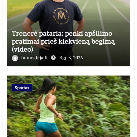
Trenerė pataria: penki apšilimo
pratimai prieš kiekvieną bėgimą
(video)
kaunoaleja.lt
Rgp 3, 2026
Sportas