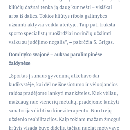
kliūčių dažnai tenka ją daug kur nešti – visiškai
arba iš dalies. Tokios kliūtys riboja galimybes
užsiimti aktyvia veikla ateityje. Taip pat, trūksta
sporto specialistų nuoširdžiai norinčių užsiimti
vaiku su judėjimo negalia”, – pabrėžia S. Grigas.
Dominyko svajonė – auksas paralimpinėse
žaidynėse
„Sportas į sūnaus gyvenimą atkeliavo dar
kūdikystėje, kai dėl neišnešiotumo ir vėluojančios
raidos pradėjome lankyti mankšteles. Kiek vėliau,
maždaug nuo vienerių metukų, pradėjome lankyti
sanatorijas dirbti su kineziterapeutu. Nuo trejų –
užsienio reabilitacijos. Kaip tokiam mažam žmogui
krūvis visada buvo didelis, tačiau nuolat motyvavo