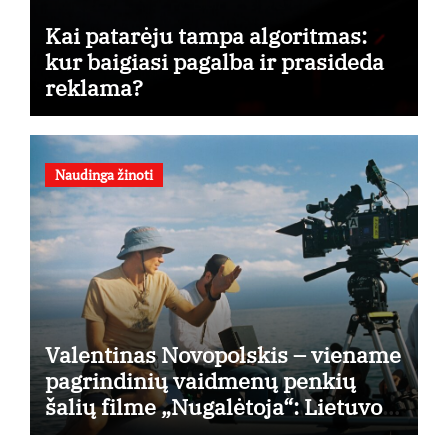
Kai patarėju tampa algoritmas:
kur baigiasi pagalba ir prasideda
reklama?
Naudinga žinoti
Valentinas Novopolskis – viename
pagrindinių vaidmenų penkių
šalių filme „Nugalėtoja“: Lietuvos
kino teatruose – nuo rugpjūčio 7-