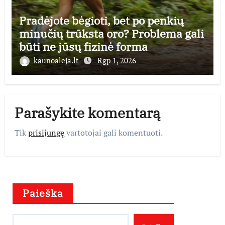
Pradėjote bėgioti, bet po penkių
minučių trūksta oro? Problema gali
būti ne jūsų fizinė forma
kaunoaleja.lt
Rgp 1, 2026
Parašykite komentarą
Tik
prisijungę
vartotojai gali komentuoti.
Paieška