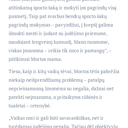
atitinkamą sporto šaką ir mokyti jos pagrindų visą
pusmetį. Taip pat svarbus bendrų sporto šakų
pagrindų mokymas – pavyzdžiui, į krepšį galima
išmokti mesti ir judant su judėjimo priemone,
naudojant lengvesnį kamuolį. Mano nuomone,
viskas įmanoma – reikia tik noro ir pastangų”, –
įsitikinusi Mortos mama.
Tiesa, kaip ir kitų vaikų tėvai, Mortos tėtis pabrėžia
niekaip neišprendžiamą problemą – patalpų
neprieinamumą žmonėms su negalia, dažnai net
patekti neįmanoma, o pritaikytos rūbinės ir
tualetai – retenybė.
„Vaikas nori ir gali būti savarankiškas, net ir
turėdamas judėjimo negalią. Tačiau dėl objektyvių