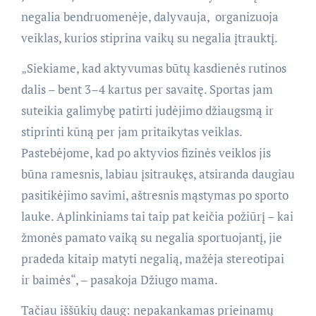
negalia bendruomenėje, dalyvauja, organizuoja
veiklas, kurios stiprina vaikų su negalia įtrauktį.
„Siekiame, kad aktyvumas būtų kasdienės rutinos
dalis – bent 3–4 kartus per savaitę. Sportas jam
suteikia galimybę patirti judėjimo džiaugsmą ir
stiprinti kūną per jam pritaikytas veiklas.
Pastebėjome, kad po aktyvios fizinės veiklos jis
būna ramesnis, labiau įsitraukęs, atsiranda daugiau
pasitikėjimo savimi, aštresnis mąstymas po sporto
lauke. Aplinkiniams tai taip pat keičia požiūrį – kai
žmonės pamato vaiką su negalia sportuojantį, jie
pradeda kitaip matyti negalią, mažėja stereotipai
ir baimės“, – pasakoja Džiugo mama.
Tačiau iššūkių daug: nepakankamas prieinamų