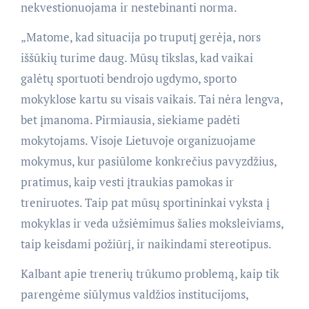
nekvestionuojama ir nestebinanti norma.
„Matome, kad situacija po truputį gerėja, nors
iššūkių turime daug. Mūsų tikslas, kad vaikai
galėtų sportuoti bendrojo ugdymo, sporto
mokyklose kartu su visais vaikais. Tai nėra lengva,
bet įmanoma. Pirmiausia, siekiame padėti
mokytojams. Visoje Lietuvoje organizuojame
mokymus, kur pasiūlome konkrečius pavyzdžius,
pratimus, kaip vesti įtraukias pamokas ir
treniruotes. Taip pat mūsų sportininkai vyksta į
mokyklas ir veda užsiėmimus šalies moksleiviams,
taip keisdami požiūrį, ir naikindami stereotipus.
Kalbant apie trenerių trūkumo problemą, kaip tik
parengėme siūlymus valdžios institucijoms,