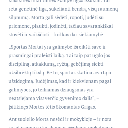
klasikinės infantilinės Pompe ligos iššūkiai. Tai
reta genetinė liga, sukelianti bendrą visų raumenų
silpnumą. Morta gali sėdėti, ropoti, judėti su
priemone, plaukti, jodinėti, tačiau savarankiškai
stovėti ir vaikščioti – kol kas dar siekiamybė.
„Sportas Mortai yra galimybė išreikšti save ir
prasmingai praleisti laiką. Tai taip pat ugdo jos
discipliną, atkaklumą, ryžtą, gebėjimą siekti
užsibrėžtų tikslų. Be to, sportas skatina azartą ir
užsidegimą. Judėjimas, kad ir kiekvienam pagal
galimybes, jo teikiamas džiaugsmas yra
neatsiejama visaverčio gyvenimo dalis“, –
įsitikinęs Mortos tėtis Skomantas Grigas.
Ant suolelio Morta nesėdi ir mokykloje – ir nors
susiduriama su kasdieniais iššūkiais, mokytojai ją