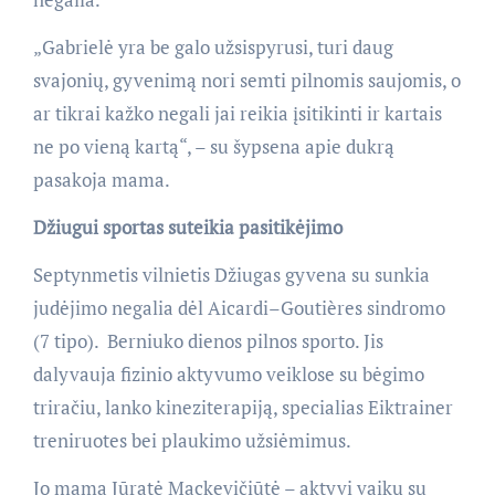
„Gabrielė yra be galo užsispyrusi, turi daug
svajonių, gyvenimą nori semti pilnomis saujomis, o
ar tikrai kažko negali jai reikia įsitikinti ir kartais
ne po vieną kartą“, – su šypsena apie dukrą
pasakoja mama.
Džiugui sportas suteikia pasitikėjimo
Septynmetis vilnietis Džiugas gyvena su sunkia
judėjimo negalia dėl Aicardi–Goutières sindromo
(7 tipo). Berniuko dienos pilnos sporto. Jis
dalyvauja fizinio aktyvumo veiklose su bėgimo
triračiu, lanko kineziterapiją, specialias Eiktrainer
treniruotes bei plaukimo užsiėmimus.
Jo mama Jūratė Mackevičiūtė – aktyvi vaikų su