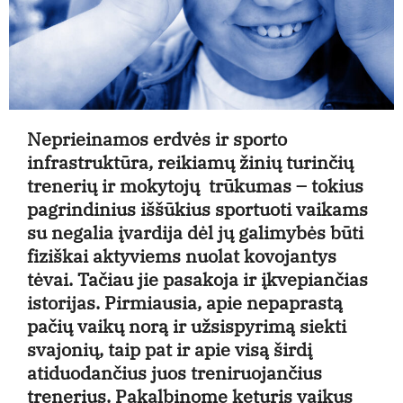
Neprieinamos erdvės ir sporto
infrastruktūra, reikiamų žinių turinčių
trenerių ir mokytojų trūkumas – tokius
pagrindinius iššūkius sportuoti vaikams
su negalia įvardija dėl jų galimybės būti
fiziškai aktyviems nuolat kovojantys
tėvai. Tačiau jie pasakoja ir įkvepiančias
istorijas. Pirmiausia, apie nepaprastą
pačių vaikų norą ir užsispyrimą siekti
svajonių, taip pat ir apie visą širdį
atiduodančius juos treniruojančius
trenerius. Pakalbinome keturis vaikus