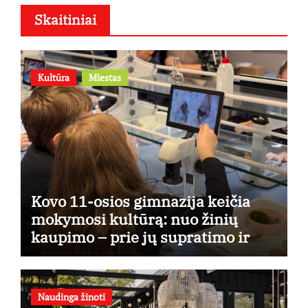
Skaitiniai
Kultūra
Miestas
Kovo 11-osios gimnazija keičia
mokymosi kultūrą: nuo žinių
kaupimo – prie jų supratimo ir
taikymo
Naudinga žinoti