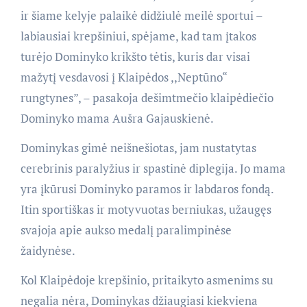
ir šiame kelyje palaikė didžiulė meilė sportui –
labiausiai krepšiniui, spėjame, kad tam įtakos
turėjo Dominyko krikšto tėtis, kuris dar visai
mažytį vesdavosi į Klaipėdos ,,Neptūno“
rungtynes”, – pasakoja dešimtmečio klaipėdiečio
Dominyko mama Aušra Gajauskienė.
Dominykas gimė neišnešiotas, jam nustatytas
cerebrinis paralyžius ir spastinė diplegija. Jo mama
yra įkūrusi Dominyko paramos ir labdaros fondą.
Itin sportiškas ir motyvuotas berniukas, užaugęs
svajoja apie aukso medalį paralimpinėse
žaidynėse.
Kol Klaipėdoje krepšinio, pritaikyto asmenims su
negalia nėra, Dominykas džiaugiasi kiekviena