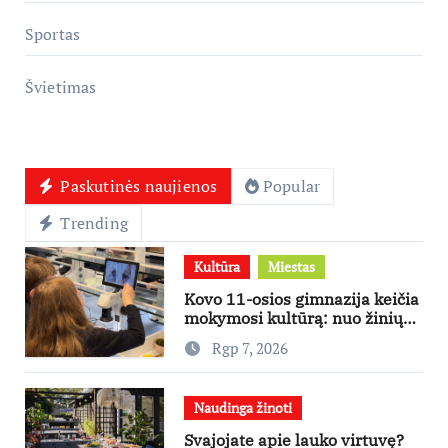
Sportas
Švietimas
Paskutinės naujienos
Popular
Trending
Kultūra
Miestas
Kovo 11-osios gimnazija keičia
mokymosi kultūrą: nuo žinių
kaupimo – prie jų supratimo ir
Rgp 7, 2026
taikymo
Naudinga žinoti
Svajojate apie lauko virtuvę?