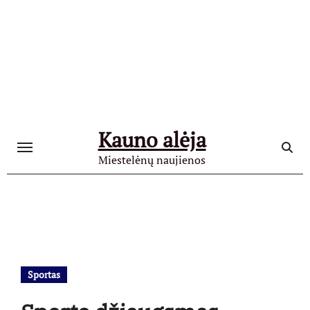
Skip
to
content
Kauno alėja
Miestelėnų naujienos
Sportas