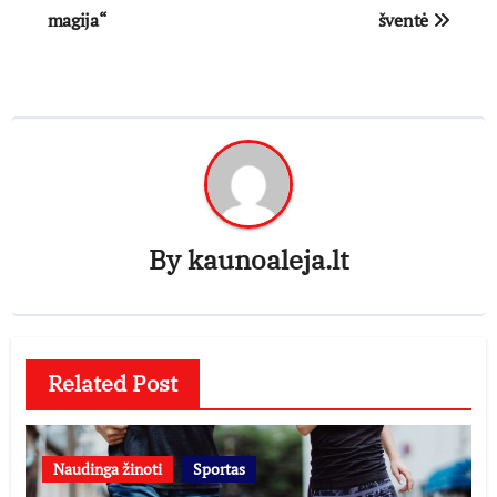
magija“
šventė
By
kaunoaleja.lt
Related Post
Naudinga žinoti
Sportas