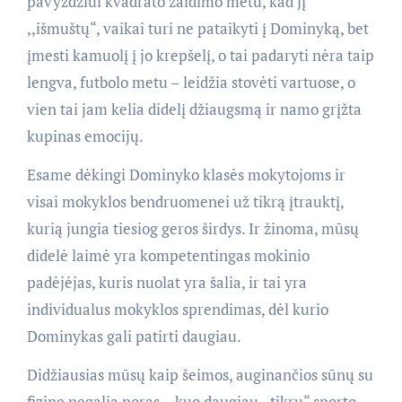
pavyzdžiui kvadrato žaidimo metu, kad jį
,,išmuštų“, vaikai turi ne pataikyti į Dominyką, bet
įmesti kamuolį į jo krepšelį, o tai padaryti nėra taip
lengva, futbolo metu – leidžia stovėti vartuose, o
vien tai jam kelia didelį džiaugsmą ir namo grįžta
kupinas emocijų.
Esame dėkingi Dominyko klasės mokytojoms ir
visai mokyklos bendruomenei už tikrą įtrauktį,
kurią jungia tiesiog geros širdys. Ir žinoma, mūsų
didelė laimė yra kompetentingas mokinio
padėjėjas, kuris nuolat yra šalia, ir tai yra
individualus mokyklos sprendimas, dėl kurio
Dominykas gali patirti daugiau.
Didžiausias mūsų kaip šeimos, auginančios sūnų su
fizine negalia noras – kuo daugiau ,,tikrų“ sporto