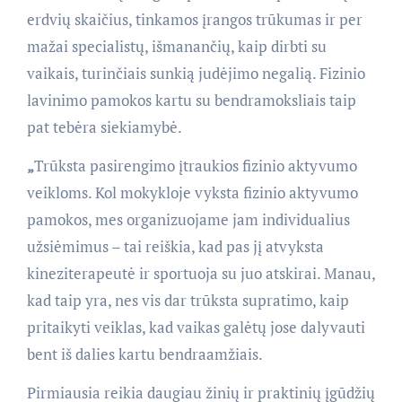
erdvių skaičius, tinkamos įrangos trūkumas ir per
mažai specialistų, išmanančių, kaip dirbti su
vaikais, turinčiais sunkią judėjimo negalią. Fizinio
lavinimo pamokos kartu su bendramoksliais taip
pat tebėra siekiamybė.
„
Trūksta pasirengimo įtraukios fizinio aktyvumo
veikloms. Kol mokykloje vyksta fizinio aktyvumo
pamokos, mes organizuojame jam individualius
užsiėmimus – tai reiškia, kad pas jį atvyksta
kineziterapeutė ir sportuoja su juo atskirai. Manau,
kad taip yra, nes vis dar trūksta supratimo, kaip
pritaikyti veiklas, kad vaikas galėtų jose dalyvauti
bent iš dalies kartu bendraamžiais.
Pirmiausia reikia daugiau žinių ir praktinių įgūdžių