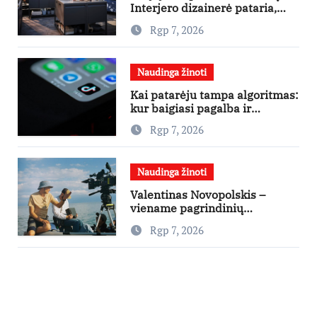
Interjero dizainerė pataria,
nuo ko pradėti
Rgp 7, 2026
Naudinga žinoti
Kai patarėju tampa algoritmas:
kur baigiasi pagalba ir
prasideda reklama?
Rgp 7, 2026
Naudinga žinoti
Valentinas Novopolskis –
viename pagrindinių
vaidmenų penkių šalių filme
Rgp 7, 2026
„Nugalėtoja“: Lietuvos kino
teatruose – nuo rugpjūčio 7-
osios