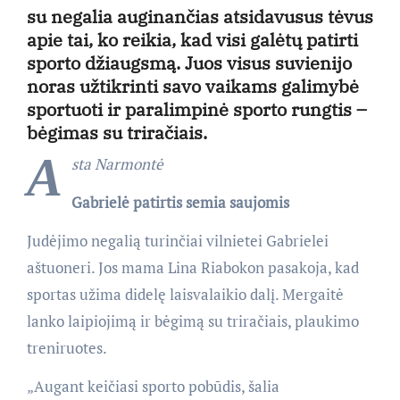
su negalia auginančias atsidavusus tėvus
apie tai, ko reikia, kad visi galėtų patirti
sporto džiaugsmą. Juos visus suvienijo
noras užtikrinti savo vaikams galimybė
sportuoti ir paralimpinė sporto rungtis –
bėgimas su triračiais.
A
sta Narmontė
Gabrielė patirtis semia saujomis
Judėjimo negalią turinčiai vilnietei Gabrielei
aštuoneri. Jos mama Lina Riabokon pasakoja, kad
sportas užima didelę laisvalaikio dalį. Mergaitė
lanko laipiojimą ir bėgimą su triračiais, plaukimo
treniruotes.
„Augant keičiasi sporto pobūdis, šalia