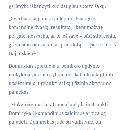
galimybe išbandyti kuo daugiau sporto šakų.
„Svarbiausia pajusti judėjimo džiaugsmą,
komandinę dvasią, rezultatą – bent mažytę
pergalę, nesvarbu, ar prieš save – būti stipresniu,
greitesniu nei vakar, ar prieš kitą“, – įsitikinusi A.
Gajauskienė.
Dominykas sportuoja ir bendrojo ugdymo
mokykloje, kur mokytojai randa būdų adaptuoti
užsiėmimus ir įtraukti vaiką į fizinio aktyvumo
pamokas.
„Mokytojos nuolat atranda būdų kaip įtraukti
Dominyką į komandinius žaidimus ar tiesiog
pajudėti. Dominykas juda su vaikštyne, tai