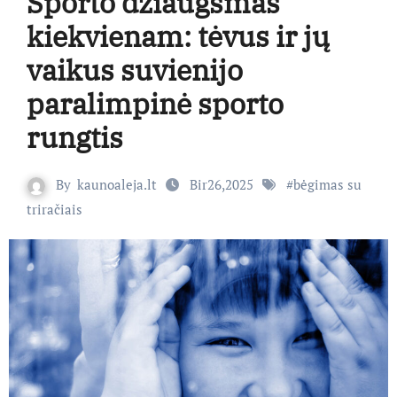
Sporto džiaugsmas
kiekvienam: tėvus ir jų
vaikus suvienijo
paralimpinė sporto
rungtis
By
kaunoaleja.lt
Bir26,2025
#
bėgimas su
triračiais