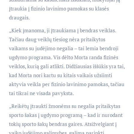
įtraukia į fizinio lavinimo pamokas su klasės
draugais.
„Kiek įmanoma, ji įtraukiama į bendras veiklas.
Tačiau daug veiklų tiesiog nėra pritaikytos
vaikams su judėjimo negalia – tai lemia bendroji
ugdymo programa. Vis dėlto Morta randa fizinės
veiklos, kurią gali atlikti. Didžiausias iššūkis yra tai,
kad Morta nori kartu su kitais vaikais užsiimti
aktyvia veikla per fizinio lavinimo pamokas, tačiau
tai tikrai ne visada pavyksta.
„Reikėtų įtraukti žmonėms su negalia pritaikytas
sporto šakas į ugdymo programą – kad ir nurodant
tokių sporto šakų bendras gaires. Atsižvelgiant į
vaiko judėjimo galimybes, galima parinkti