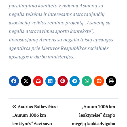
paralimpinio komiteto vykdomą Asmenų su
negalia teisėms ir interesams atstovaujančių
asociacijų veiklos rėmimo projektą „Asmenų su
negalia atstovavimas sporto kontekste“,
finansuojamą Asmens su negalia teisių apsaugos
agentūros prie Lietuvos Respublikos socialinės
apsaugos ir darbo ministerijos.
Navigacija
Audrius Butkevičius:
„Aurum 1006 km
tarp
„Aurum 1006 km
lenktynėse“ drag‘o
lenktynės“ žavi savo
mėgėjų laukia dviguba
įrašų