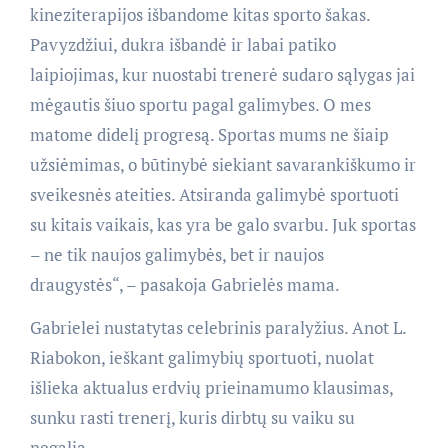
kineziterapijos išbandome kitas sporto šakas.
Pavyzdžiui, dukra išbandė ir labai patiko
laipiojimas, kur nuostabi trenerė sudaro sąlygas jai
mėgautis šiuo sportu pagal galimybes. O mes
matome didelį progresą. Sportas mums ne šiaip
užsiėmimas, o būtinybė siekiant savarankiškumo ir
sveikesnės ateities. Atsiranda galimybė sportuoti
su kitais vaikais, kas yra be galo svarbu. Juk sportas
– ne tik naujos galimybės, bet ir naujos
draugystės“, – pasakoja Gabrielės mama.
Gabrielei nustatytas celebrinis paralyžius. Anot L.
Riabokon, ieškant galimybių sportuoti, nuolat
išlieka aktualus erdvių prieinamumo klausimas,
sunku rasti trenerį, kuris dirbtų su vaiku su
negalia.