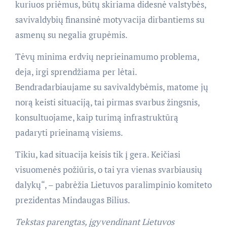
kuriuos priėmus, būtų skiriama didesnė valstybės,
savivaldybių finansinė motyvacija dirbantiems su
asmenų su negalia grupėmis.
Tėvų minima erdvių neprieinamumo problema,
deja, irgi sprendžiama per lėtai.
Bendradarbiaujame su savivaldybėmis, matome jų
norą keisti situaciją, tai pirmas svarbus žingsnis,
konsultuojame, kaip turimą infrastruktūrą
padaryti prieinamą visiems.
Tikiu, kad situacija keisis tik į gera. Keičiasi
visuomenės požiūris, o tai yra vienas svarbiausių
dalykų“, – pabrėžia Lietuvos paralimpinio komiteto
prezidentas Mindaugas Bilius.
Tekstas parengtas, įgyvendinant Lietuvos