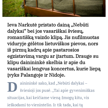
Ieva Narkutė pristato dainą „Nebūti
dalykai“ bei jos vasariškai šviesų,
romantišką vaizdo klipą. Jis nufilmuotas
viduryje gėlėtos lietuviškos pievos, nors
iš pirmų kadrų apie pastarosios
egzistavimą vargu ar įtartum. Drauge su
klipu dainininkė skelbia ir apie du
vasariškai lengvus koncertus, kurie liepą
įvyks Palangoje ir Nidoje.
D
ainininkė sako, kad „Nebūti dalykai –
šviesioji jos pusė. „Tai apie gyvenimiškas
situacijas, kai keičiame vieną žmogų kitu, vis
ieškodami to vienintelio. Ir tik tada, kai tą