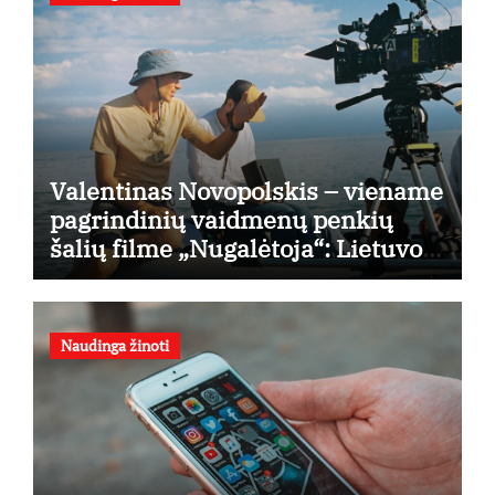
Valentinas Novopolskis – viename
pagrindinių vaidmenų penkių
šalių filme „Nugalėtoja“: Lietuvos
kino teatruose – nuo rugpjūčio 7-
osios
Naudinga žinoti