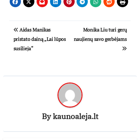
Navigacija
Aidas Manikas
Monika Liu turi gerų
tarp
pristato dainą „Lai lūpos
naujienų savo gerbėjams
susilieja“
įrašų
By
kaunoaleja.lt