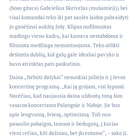
(boso gitara) Gabrielius Skeivelas (mušamieji)) bei
visai komandai teko iki pat saulės laidos pabraidyti
jo ganėtinai aukštą žolę. Klipas nufilmuotas
madingu vienu kadru, kai kamera nestabdoma ir
filmuota medžiaga nemontuojama. Teko atlikti
dešimtis dublių, kol galų gale idealiai pavyko ir
buvo atrinktas pats paskutinis.
Daina „Nebūti dalykai“ nesunkiai įsiliejo ir į Ievos
koncertinę programą. „Kai ją grojam, visi šypsosi.
Norėčiau, kad naujausia daina užduotų toną šios
vasaros koncertams Palangoje ir Nidoje. Jie bus
apie lengvumą, šviesą, optimizmą. Toli nuo
pasaulio pabaigos, tamsos ir bedugnių, į kurias
vieni rečiau, kiti dažniau, bet įkrentame“, – sako ji.