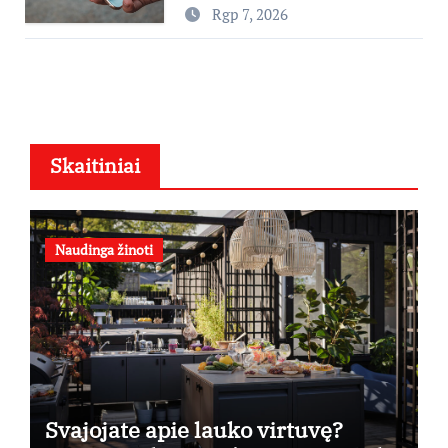
padaryti
Rgp 7, 2026
Skaitiniai
Naudinga žinoti
Svajojate apie lauko virtuvę?