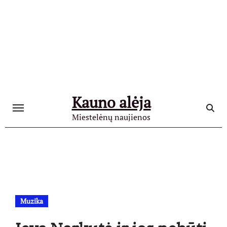
Skip
to
content
Kauno alėja
Miestelėnų naujienos
Muzika