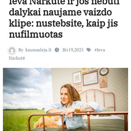
Ieva Narkutė ir jos nebūti
dalykai naujame vaizdo
klipe: nustebsite, kaip jis
nufilmuotas
By
kaunoaleja.lt
Bir19,2025
#
Ieva
Narkutė