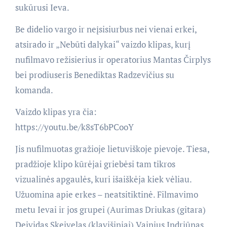
sukūrusi Ieva.
Be didelio vargo ir neįsisiurbus nei vienai erkei,
atsirado ir „Nebūti dalykai“ vaizdo klipas, kurį
nufilmavo režisierius ir operatorius Mantas Čirplys
bei prodiuseris Benediktas Radzevičius su
komanda.
Vaizdo klipas yra čia:
https://youtu.be/k8sT6bPCooY
Jis nufilmuotas gražioje lietuviškoje pievoje. Tiesa,
pradžioje klipo kūrėjai griebėsi tam tikros
vizualinės apgaulės, kuri išaiškėja kiek vėliau.
Užuomina apie erkes – neatsitiktinė. Filmavimo
metu Ievai ir jos grupei (Aurimas Driukas (gitara)
Deividas Skeivelas (klavišiniai) Vainius Indriūnas