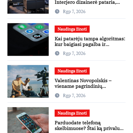
Interjero dizainerė pataria,
nuo ko pradėti
Rgp 7, 2026
Naudinga žinoti
Kai patarėju tampa algoritmas:
kur baigiasi pagalba ir
prasideda reklama?
Rgp 7, 2026
Naudinga žinoti
Valentinas Novopolskis –
viename pagrindinių
vaidmenų penkių šalių filme
Rgp 7, 2026
„Nugalėtoja“: Lietuvos kino
teatruose – nuo rugpjūčio 7-
osios
Naudinga žinoti
Parduodate telefoną
skelbimuose? Štai ką privalu