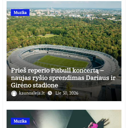
Muzika
Prieš reperio Pitbull koncertą –
naujas ryšio sprendimas Dariaus ir
Girėno stadione
kaunoaleja.lt
Lie 30, 2026
Muzika