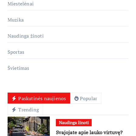
Miestelėnai
Muzika
Naudinga žinoti
Sportas
Švietimas
Paskutinės naujienos
Popular
Trending
Naudinga žinoti
Svajojate apie lauko virtuvę?