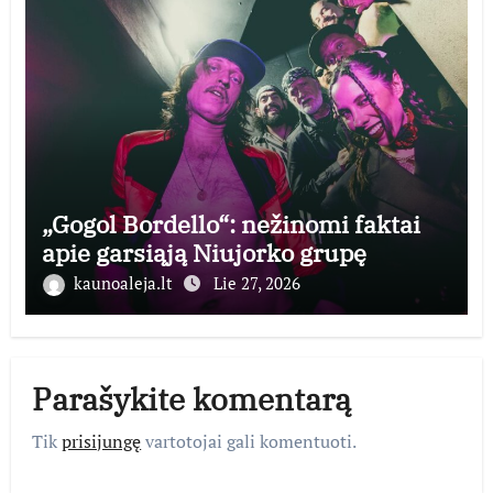
„Gogol Bordello“: nežinomi faktai
apie garsiąją Niujorko grupę
kaunoaleja.lt
Lie 27, 2026
Parašykite komentarą
Tik
prisijungę
vartotojai gali komentuoti.