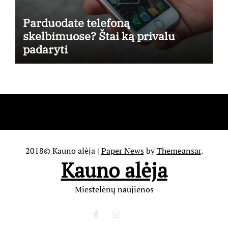
Parduodate telefoną
skelbimuose? Štai ką privalu
padaryti
2018© Kauno alėja
|
Paper News
by
Themeansar
.
Kauno alėja
Miestelėnų naujienos