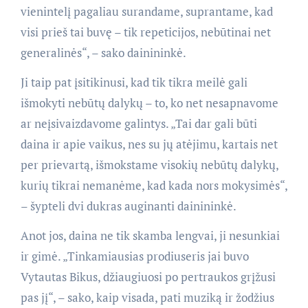
vienintelį pagaliau surandame, suprantame, kad
visi prieš tai buvę – tik repeticijos, nebūtinai net
generalinės“, – sako dainininkė.
Ji taip pat įsitikinusi, kad tik tikra meilė gali
išmokyti nebūtų dalykų – to, ko net nesapnavome
ar neįsivaizdavome galintys. „Tai dar gali būti
daina ir apie vaikus, nes su jų atėjimu, kartais net
per prievartą, išmokstame visokių nebūtų dalykų,
kurių tikrai nemanėme, kad kada nors mokysimės“,
– šypteli dvi dukras auginanti dainininkė.
Anot jos, daina ne tik skamba lengvai, ji nesunkiai
ir gimė. „Tinkamiausias prodiuseris jai buvo
Vytautas Bikus, džiaugiuosi po pertraukos grįžusi
pas jį“, – sako, kaip visada, pati muziką ir žodžius