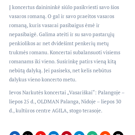
Į koncertus dainininkė siūlo pasikviesti savo šios
vasaros romaną. O gal ir savo praeitos vasaros
romaną, kuris vasarai pasibaigus ėmė ir
nepasibaigė. Galima ateiti ir su savo pastarųjų
penkiolikos ar net dvidešimt penkerių metų
trukmės romanu. Koncertai subalansuoti visiems
romanams iki vieno. Susirinkę patirs vieną kitą
nebūtą dalyką. Jei pasiseks, net kelis nebūtus
dalykus vieno koncerto metu.
Ievos Narkutės koncertai „Vasariškai“: Palangoje –
liepos 25 d., OLDMAN Palanga, Nidoje – liepos 30
d., kultūros centre AGILA, stogo terasoje.