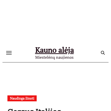
Skip
to
content
Kauno alėja
Miestelėnų naujienos
Naudinga žinoti