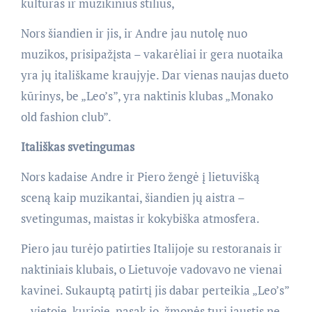
kultūras ir muzikinius stilius,
Nors šiandien ir jis, ir Andre jau nutolę nuo
muzikos, prisipažįsta – vakarėliai ir gera nuotaika
yra jų itališkame kraujyje. Dar vienas naujas dueto
kūrinys, be „Leo’s”, yra naktinis klubas „Monako
old fashion club”.
Itališkas svetingumas
Nors kadaise Andre ir Piero žengė į lietuvišką
sceną kaip muzikantai, šiandien jų aistra –
svetingumas, maistas ir kokybiška atmosfera.
Piero jau turėjo patirties Italijoje su restoranais ir
naktiniais klubais, o Lietuvoje vadovavo ne vienai
kavinei. Sukauptą patirtį jis dabar perteikia „Leo’s”
– vietoje, kurioje, pasak jo, žmonės turi jaustis ne