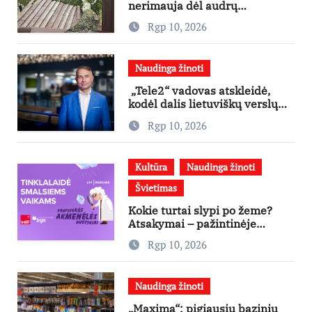
nerimauja dėl audrų
padarinių. Ekspertai sako, kad
Rgp 10, 2026
baimė pagrįsta
Naudinga žinoti
„Tele2“ vadovas atskleidė,
kodėl dalis lietuviškų verslų
taip ir neperžengia Lietuvos
Rgp 10, 2026
ribų
Kultūra
Naudinga žinoti
Švietimas
Kokie turtai slypi po žeme?
Atsakymai – pažintinėje
tinklalaidėje vaikams
Rgp 10, 2026
Naudinga žinoti
„Maxima“: pigiausių bazinių