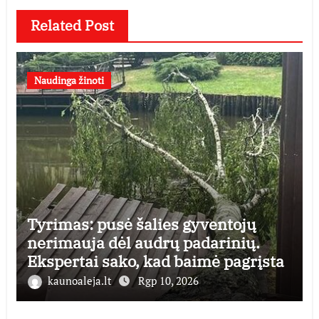
Related Post
Naudinga žinoti
Tyrimas: pusė šalies gyventojų
nerimauja dėl audrų padarinių.
Ekspertai sako, kad baimė pagrįsta
kaunoaleja.lt
Rgp 10, 2026