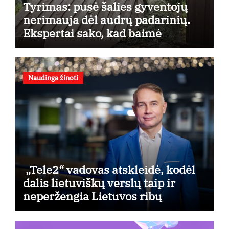
Tyrimas: pusė šalies gyventojų
nerimauja dėl audrų padarinių.
Ekspertai sako, kad baimė
pagrįsta
Naudinga žinoti
„Tele2“ vadovas atskleidė, kodėl
dalis lietuviškų verslų taip ir
neperžengia Lietuvos ribų