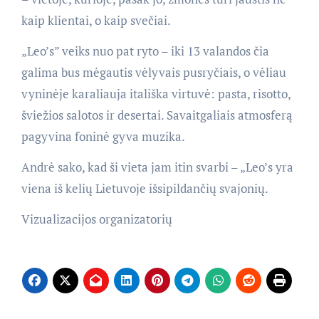
kaip klientai, o kaip svečiai.
„Leo’s” veiks nuo pat ryto – iki 13 valandos čia
galima bus mėgautis vėlyvais pusryčiais, o vėliau
vyninėje karaliauja itališka virtuvė: pasta, risotto,
šviežios salotos ir desertai. Savaitgaliais atmosferą
pagyvina foninė gyva muzika.
Andrė sako, kad ši vieta jam itin svarbi – „Leo’s yra
viena iš kelių Lietuvoje išsipildančių svajonių.
Vizualizacijos organizatorių