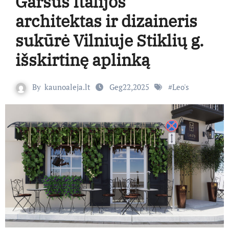
Garsus Italijos
architektas ir dizaineris
sukūrė Vilniuje Stiklių g.
išskirtinę aplinką
By
kaunoaleja.lt
Geg22,2025
#
Leo's