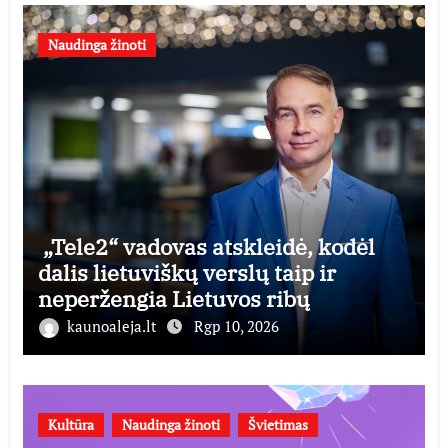
Naudinga žinoti
„Tele2“ vadovas atskleidė, kodėl
dalis lietuviškų verslų taip ir
neperžengia Lietuvos ribų
kaunoaleja.lt
Rgp 10, 2026
Kultūra
Naudinga žinoti
Švietimas