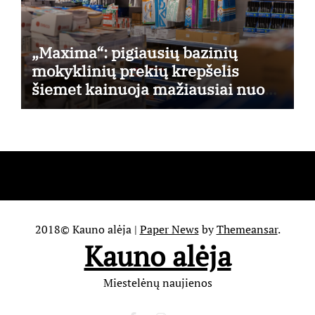
„Maxima“: pigiausių bazinių
mokyklinių prekių krepšelis
šiemet kainuoja mažiausiai nuo
2022-ųjų
2018© Kauno alėja
|
Paper News
by
Themeansar
.
Kauno alėja
Miestelėnų naujienos