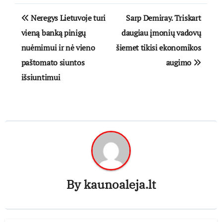
Navigacija
Neregys Lietuvoje turi
Sarp Demiray. Triskart
tarp
vieną banką pinigų
daugiau įmonių vadovų
nuėmimui ir nė vieno
šiemet tikisi ekonomikos
įrašų
paštomato siuntos
augimo
išsiuntimui
By
kaunoaleja.lt