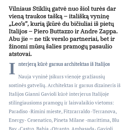
Vilniaus Stiklių gatvė nuo šiol turės dar
vieną traukos tašką – itališką vyninę
„Leo’s”, kurią įkūrė du bičiuliai iš pietų
Italijos – Piero Buttazzo ir Andre Zappa.
Abu jie – ne tik verslo partneriai, bet ir
žinomi mūsų šalies pramogų pasaulio
atstovai.
I
nterjerą kūrė garsus architektas iš Italijos
Nauja vyninė įsikurs vienoje gražiausių
sostinės gatvelių. Architektas ir garsus dizaineris iš
Italijos Gianni Gavioli kūrė interjerus Italijoje
stilingiausioms pramogų ir laisvalaikio vietoms:
Paradiso -Rimini mieste, Fitzcarraldo -Terranova,
Energy- Cesenatico, Pineta Milane -marittima, Blu
Bay -Castro, Bahia -Otranto, Ambasada- Gavioli,