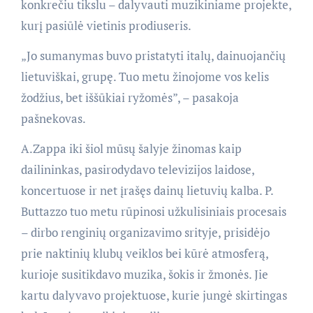
konkrečiu tikslu – dalyvauti muzikiniame projekte,
kurį pasiūlė vietinis prodiuseris.
„Jo sumanymas buvo pristatyti italų, dainuojančių
lietuviškai, grupę. Tuo metu žinojome vos kelis
žodžius, bet iššūkiai ryžomės”, – pasakoja
pašnekovas.
A.Zappa iki šiol mūsų šalyje žinomas kaip
dailininkas, pasirodydavo televizijos laidose,
koncertuose ir net įrašęs dainų lietuvių kalba. P.
Buttazzo tuo metu rūpinosi užkulisiniais procesais
– dirbo renginių organizavimo srityje, prisidėjo
prie naktinių klubų veiklos bei kūrė atmosferą,
kurioje susitikdavo muzika, šokis ir žmonės. Jie
kartu dalyvavo projektuose, kurie jungė skirtingas