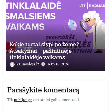
Kokie turtai slypi po žeme?
Atsakymai – pažintinėje
tinklalaidėje vaikams
kaunoaleja.lt
Rgp 10, 2026
Parašykite komentarą
Tik
prisijungę
vartotojai gali komentuoti.