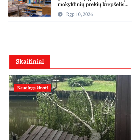
mokyklinių prekių krepšelis
šiemet kainuoja mažiausiai
Rgp 10, 2026
nuo 2022-ųjų
Skaitiniai
Naudinga žinoti