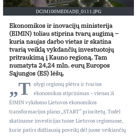
DCIM100MEDIADJI_0111.JPG
Ekonomikos ir inovacijų ministerija
(EIMIN) toliau stiprina tvarų augimą –
kuria naujas darbo vietas ir skatina
tvarią veiklą vykdančių investuotojų
pritraukimą į Kauno regioną. Tam
numatyta 24,24 mln. eurų Europos
Sąjungos (ES) lėšų.
„T
olygi regionų plėtra ir tvarios
ekonomikos stiprinimas – vienas iš
EIMIN vykdomo Lietuvos ekonomikos
transformacijos plano „START“ prioritetų. Todėl
skatiname investicijas tuose Lietuvos regionuose,
kurie patirs didžiausią poveikį dėl juose veikiančių