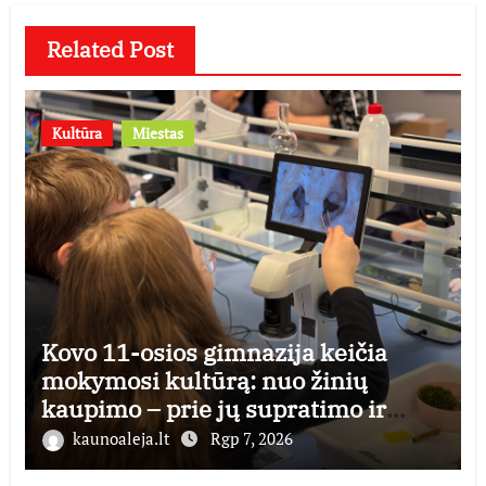
Related Post
Kultūra
Miestas
Kovo 11-osios gimnazija keičia
mokymosi kultūrą: nuo žinių
kaupimo – prie jų supratimo ir
taikymo
kaunoaleja.lt
Rgp 7, 2026