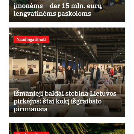
įmonėms – dar 15 mln. eurų
lengvatinėms paskoloms
Naudinga žinoti
Išmanieji baldai stebina Lietuvos
pirkėjus: štai kokį išgraibsto
pirmiausia