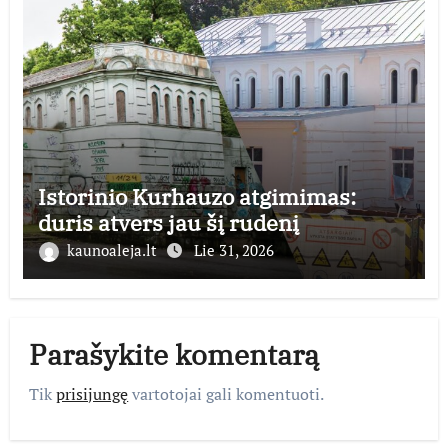
Istorinio Kurhauzo atgimimas:
duris atvers jau šį rudenį
kaunoaleja.lt
Lie 31, 2026
Parašykite komentarą
Tik
prisijungę
vartotojai gali komentuoti.