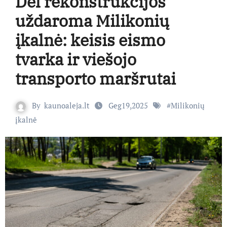
Dėl rekonstrukcijos
uždaroma Milikonių
įkalnė: keisis eismo
tvarka ir viešojo
transporto maršrutai
By
kaunoaleja.lt
Geg19,2025
#
Milikonių
įkalnė