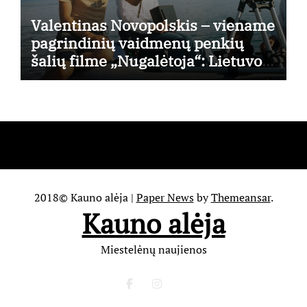
Valentinas Novopolskis – viename
pagrindinių vaidmenų penkių
šalių filme „Nugalėtoja“: Lietuvos
kino teatruose – nuo rugpjūčio 7-
osios
2018© Kauno alėja
|
Paper News
by
Themeansar
.
Kauno alėja
Miestelėnų naujienos