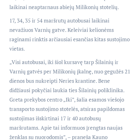
laikinai neaptarnaus abiejų Milikonių stotelių.
17, 34, 35 ir 54 maršrutų autobusai laikinai
nevažiuos Varnių gatve. Keleiviai kelionėms
raginami rinktis arčiausiai esančias kitas sustojimo
vietas.
„Visi autobusai, iki šiol kursavę tarp Šilainių ir
Varnių gatvės per Milikonių įkalnę, nuo gegužės 21
dienos bus nukreipti Neries krantine. Bene
didžiausi pokyčiai laukia ties Šilainių poliklinika.
Greta prekybos centro „Iki”, šalia esamos viešojo
transporto sustojimo stotelės, atsiras papildomas
sustojimas išskirtinai 17 ir 40 autobusų
maršrutams. Apie tai informuos įrengtas naujas
ženklas su nuorodomis”, – praneša Kauno