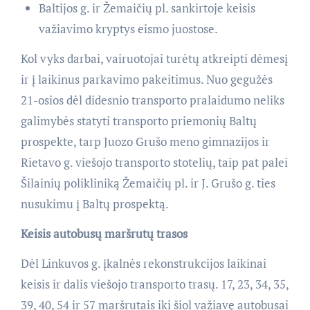
Baltijos g. ir Žemaičių pl. sankirtoje keisis
važiavimo kryptys eismo juostose.
Kol vyks darbai, vairuotojai turėtų atkreipti dėmesį
ir į laikinus parkavimo pakeitimus. Nuo gegužės
21-osios dėl didesnio transporto pralaidumo neliks
galimybės statyti transporto priemonių Baltų
prospekte, tarp Juozo Grušo meno gimnazijos ir
Rietavo g. viešojo transporto stotelių, taip pat palei
Šilainių polikliniką Žemaičių pl. ir J. Grušo g. ties
nusukimu į Baltų prospektą.
Keisis autobusų maršrutų trasos
Dėl Linkuvos g. įkalnės rekonstrukcijos laikinai
keisis ir dalis viešojo transporto trasų. 17, 23, 34, 35,
39, 40, 54 ir 57 maršrutais iki šiol važiavę autobusai