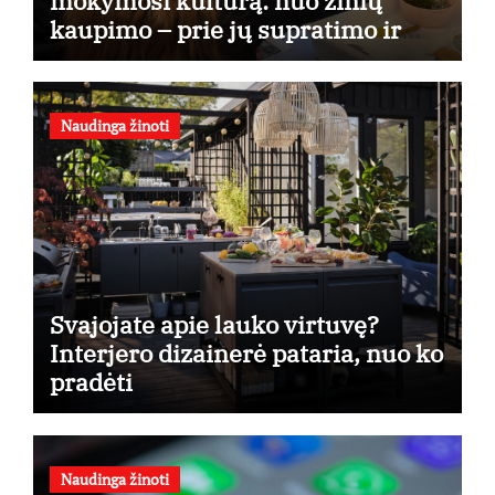
mokymosi kultūrą: nuo žinių
kaupimo – prie jų supratimo ir
taikymo
Naudinga žinoti
Svajojate apie lauko virtuvę?
Interjero dizainerė pataria, nuo ko
pradėti
Naudinga žinoti