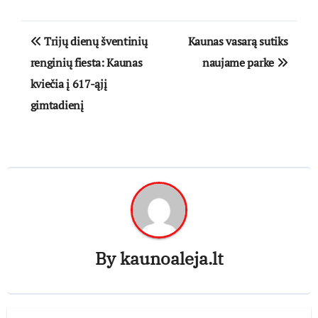
Navigacija
Trijų dienų šventinių
Kaunas vasarą sutiks
tarp
renginių fiesta: Kaunas
naujame parke
kviečia į 617-ąjį
įrašų
gimtadienį
By
kaunoaleja.lt