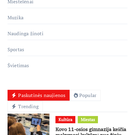
Miestelėnai
Muzika
Naudinga žinoti
Sportas
Švietimas
Paskutinės naujienos
Popular
Trending
Kultūra
Miestas
Kovo 11-osios gimnazija keičia
mokymosi kultūrą: nuo žinių