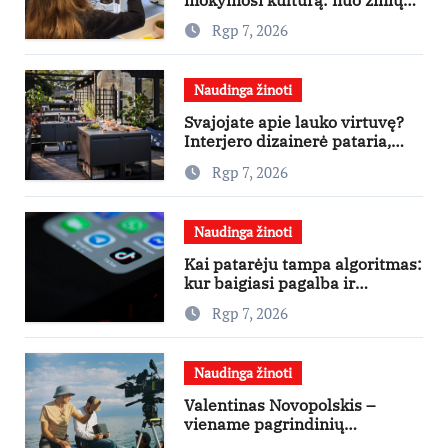
kaupimo – prie jų supratimo ir
Rgp 7, 2026
taikymo
Naudinga žinoti
Svajojate apie lauko virtuvę?
Interjero dizainerė pataria,
nuo ko pradėti
Rgp 7, 2026
Naudinga žinoti
Kai patarėju tampa algoritmas:
kur baigiasi pagalba ir
prasideda reklama?
Rgp 7, 2026
Naudinga žinoti
Valentinas Novopolskis –
viename pagrindinių
vaidmenų penkių šalių filme