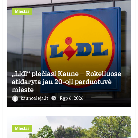
Miestas
„Lidl“ plečiasi Kaune – Rokeliuose
atidaryta jau 20-oji parduotuvė
mieste
kaunoaleja.lt
Rgp 6, 2026
Miestas