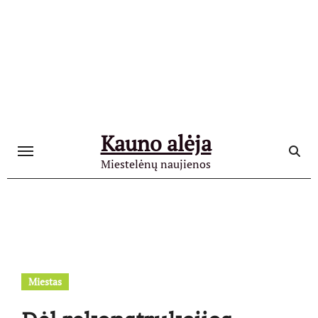
Skip
to
content
Kauno alėja
Miestelėnų naujienos
Miestas