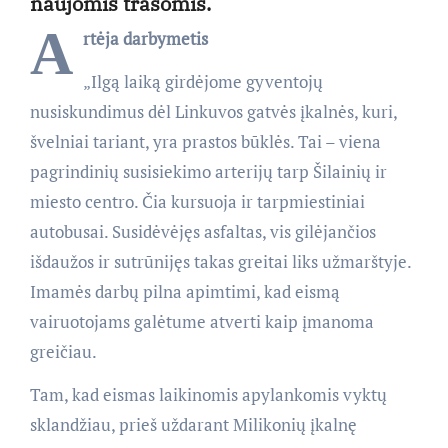
naujomis trasomis.
A
rtėja darbymetis
„Ilgą laiką girdėjome gyventojų
nusiskundimus dėl Linkuvos gatvės įkalnės, kuri,
švelniai tariant, yra prastos būklės. Tai – viena
pagrindinių susisiekimo arterijų tarp Šilainių ir
miesto centro. Čia kursuoja ir tarpmiestiniai
autobusai. Susidėvėjęs asfaltas, vis gilėjančios
išdaužos ir sutrūnijęs takas greitai liks užmarštyje.
Imamės darbų pilna apimtimi, kad eismą
vairuotojams galėtume atverti kaip įmanoma
greičiau.
Tam, kad eismas laikinomis apylankomis vyktų
sklandžiau, prieš uždarant Milikonių įkalnę