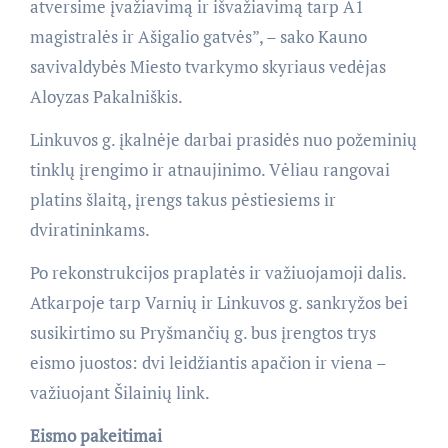
atversime įvažiavimą ir išvažiavimą tarp A1
magistralės ir Ašigalio gatvės”, – sako Kauno
savivaldybės Miesto tvarkymo skyriaus vedėjas
Aloyzas Pakalniškis.
Linkuvos g. įkalnėje darbai prasidės nuo požeminių
tinklų įrengimo ir atnaujinimo. Vėliau rangovai
platins šlaitą, įrengs takus pėstiesiems ir
dviratininkams.
Po rekonstrukcijos praplatės ir važiuojamoji dalis.
Atkarpoje tarp Varnių ir Linkuvos g. sankryžos bei
susikirtimo su Pryšmančių g. bus įrengtos trys
eismo juostos: dvi leidžiantis apačion ir viena –
važiuojant Šilainių link.
Eismo pakeitimai