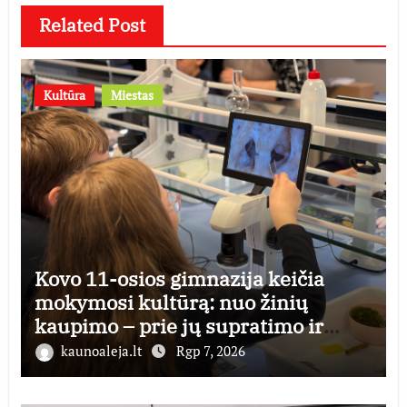
Related Post
Kultūra
Miestas
Kovo 11-osios gimnazija keičia
mokymosi kultūrą: nuo žinių
kaupimo – prie jų supratimo ir
taikymo
kaunoaleja.lt
Rgp 7, 2026