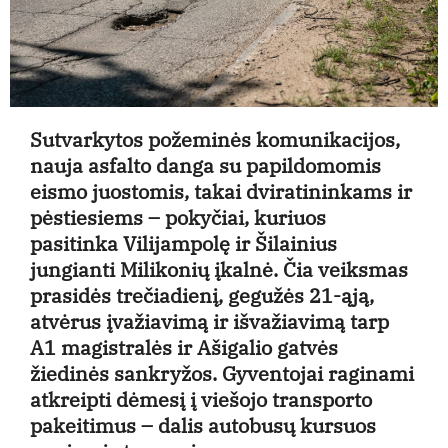
Sutvarkytos požeminės komunikacijos,
nauja asfalto danga su papildomomis
eismo juostomis, takai dviratininkams ir
pėstiesiems – pokyčiai, kuriuos
pasitinka Vilijampolę ir Šilainius
jungianti Milikonių įkalnė. Čia veiksmas
prasidės trečiadienį, gegužės 21-ąją,
atvėrus įvažiavimą ir išvažiavimą tarp
A1 magistralės ir Ašigalio gatvės
žiedinės sankryžos. Gyventojai raginami
atkreipti dėmesį į viešojo transporto
pakeitimus – dalis autobusų kursuos