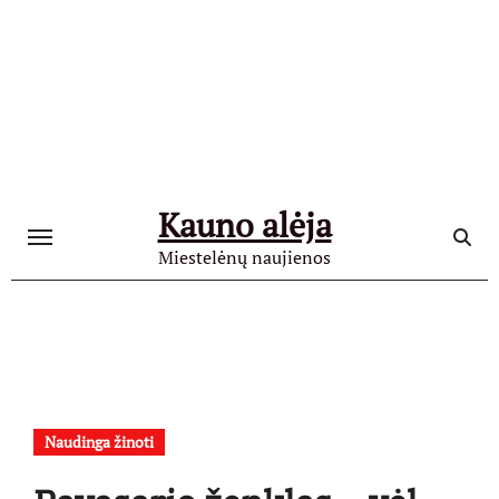
Skip
to
content
Kauno alėja
Miestelėnų naujienos
Naudinga žinoti