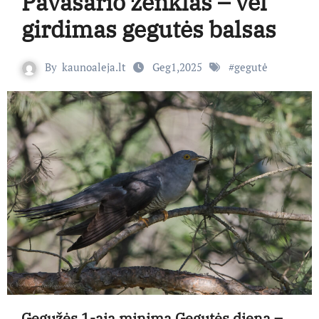
Pavasario ženklas – vėl
girdimas gegutės balsas
By
kaunoaleja.lt
Geg1,2025
#
gegutė
Gegužės 1-ąją minima Gegutės diena –