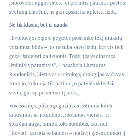
įsibrovėlės apgavystės. Jei perintis paukštis pastebi
svetimą kiaušinį, jis gali apskritai apleisti lizdą.
Ne tik klasta, bet ir nauda
„Evoliucijos eigoje gegutės pasirinko tokį unikalų
veisimosi būdą – jos nesuka savo lizdų, bet vis tiek
geba išauginti palikuonis. Todėl jos vadinamos
lizdiniais parazitais”, – pasakoja Liutauras
Raudonikis, Lietuvos ornitologų draugijos vadovas.
Anot jo, kukuoja tik patinai, o patelės skleidžia
savitą garsą, primenantį juoką.
Vos išsiritęs, plikas gegužiukas išstumia kitus
kiaušinius ar jauniklius, likdamas vienas. Jis
sparčiai auga, tampa toks stambus, kad net
„įtėviai” kartais jo baidosi – mažieji giesmininkai jį