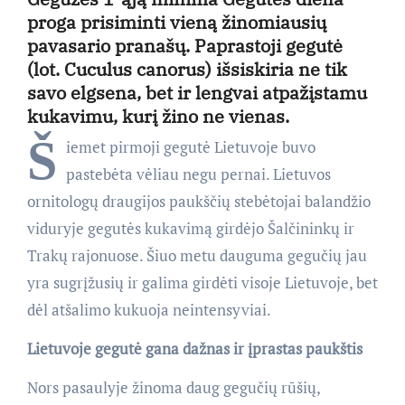
proga prisiminti vieną žinomiausių
pavasario pranašų. Paprastoji gegutė
(lot. Cuculus canorus) išsiskiria ne tik
savo elgsena, bet ir lengvai atpažįstamu
kukavimu, kurį žino ne vienas.
Š
iemet pirmoji gegutė Lietuvoje buvo
pastebėta vėliau negu pernai. Lietuvos
ornitologų draugijos paukščių stebėtojai balandžio
viduryje gegutės kukavimą girdėjo Šalčininkų ir
Trakų rajonuose. Šiuo metu dauguma gegučių jau
yra sugrįžusių ir galima girdėti visoje Lietuvoje, bet
dėl atšalimo kukuoja neintensyviai.
Lietuvoje gegutė gana dažnas ir įprastas paukštis
Nors pasaulyje žinoma daug gegučių rūšių,