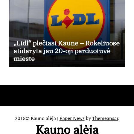
„Lidl“ plečiasi Kaune – Rokeliuose
atidaryta jau 20-oji parduotuvė
mieste
2018© Kauno alėja
|
Paper News
by
Themeansar
.
Kauno alėja