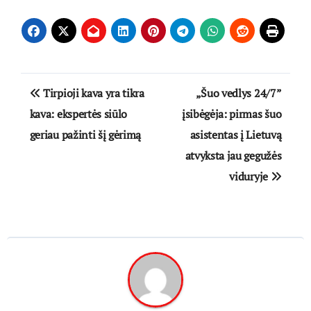
Navigacija
Tirpioji kava yra tikra
„Šuo vedlys 24/7”
tarp
kava: ekspertės siūlo
įsibėgėja: pirmas šuo
geriau pažinti šį gėrimą
asistentas į Lietuvą
įrašų
atvyksta jau gegužės
viduryje