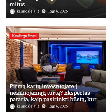
mitus
kaunoaleja.lt
Rgp 6, 2026
Naudinga žinoti
Pirmą kartą investuojate į
nekilnojamąjį turtą? Ekspertas
pataria, kaip pasirinkti būstą, kuris
generuos grąžą
kaunoaleja.lt
Rgp 6, 2026