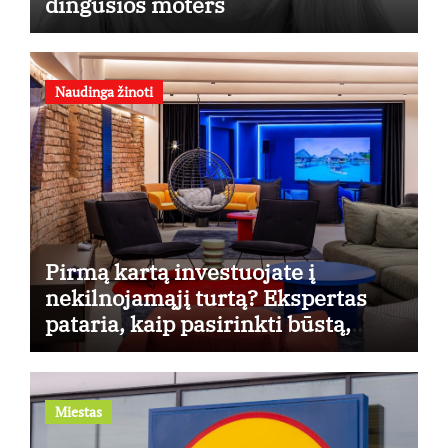
dingusios moters
Naudinga žinoti
Pirmą kartą investuojate į
nekilnojamąjį turtą? Ekspertas
pataria, kaip pasirinkti būstą,
kuris generuos grąžą
Miestas