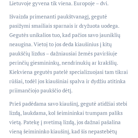
Lietuvoje gyvena tik viena. Europoje – dvi.
Išvaizda primenanti paukštvanagį, gegutė
pasižymi smailiais sparnais ir dryžuota uodega.
Gegutės unikalios tuo, kad pačios savo jauniklių
neaugina. Vietoj to jos deda kiaušinius į kitų
paukščių lizdus – dažniausiai žemės paviršiuje
perinčių giesmininkų, nendrinukių ar krakšlių.
Kiekviena gegutės patelė specializuojasi tam tikrai
rūšiai, todėl jos kiaušiniai spalva ir dydžiu atitinka
priimančiojo paukščio dėtį.
Prieš padėdama savo kiaušinį, gegutė atidžiai stebi
lizdą, laukdama, kol šeimininkai trumpam paliks
vietą. Patekę į svetimą lizdą, jos dažnai pašalina
vieną šeimininko kiaušinį, kad šis nepastebėtų