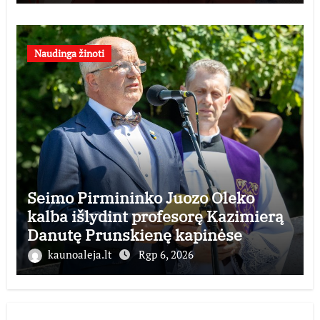
Naudinga žinoti
Seimo Pirmininko Juozo Oleko
kalba išlydint profesorę Kazimierą
Danutę Prunskienę kapinėse
kaunoaleja.lt
Rgp 6, 2026