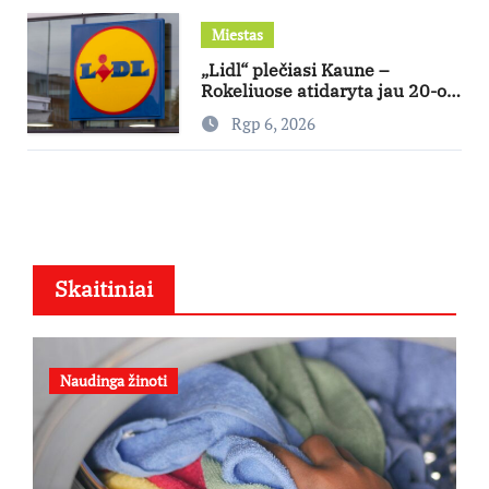
Miestas
„Lidl“ plečiasi Kaune –
Rokeliuose atidaryta jau 20-oji
parduotuvė mieste
Rgp 6, 2026
Skaitiniai
Naudinga žinoti