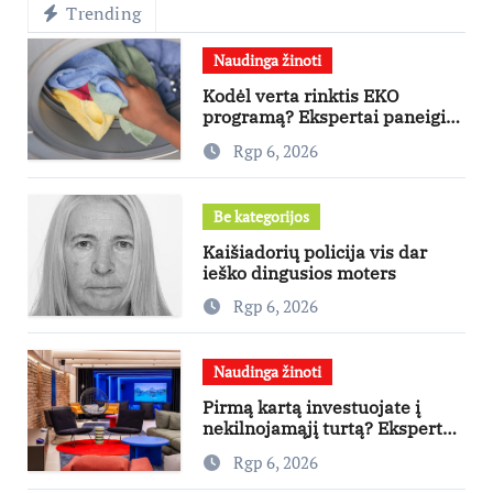
Trending
Naudinga žinoti
Kodėl verta rinktis EKO
programą? Ekspertai paneigia
dažniausius mitus
Rgp 6, 2026
Be kategorijos
Kaišiadorių policija vis dar
ieško dingusios moters
Rgp 6, 2026
Naudinga žinoti
Pirmą kartą investuojate į
nekilnojamąjį turtą? Ekspertas
pataria, kaip pasirinkti būstą,
Rgp 6, 2026
kuris generuos grąžą