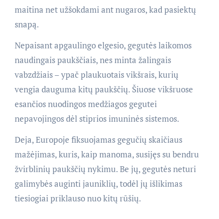
maitina net užšokdami ant nugaros, kad pasiektų
snapą.
Nepaisant apgaulingo elgesio, gegutės laikomos
naudingais paukščiais, nes minta žalingais
vabzdžiais – ypač plaukuotais vikšrais, kurių
vengia dauguma kitų paukščių. Šiuose vikšruose
esančios nuodingos medžiagos gegutei
nepavojingos dėl stiprios imuninės sistemos.
Deja, Europoje fiksuojamas gegučių skaičiaus
mažėjimas, kuris, kaip manoma, susijęs su bendru
žvirblinių paukščių nykimu. Be jų, gegutės neturi
galimybės auginti jauniklių, todėl jų išlikimas
tiesiogiai priklauso nuo kitų rūšių.