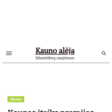
Skip
to
content
Kauno alėja
Miestelėnų naujienos
Miestas