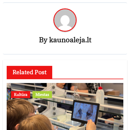
By
kaunoaleja.lt
Related Post
Kultūra
Miestas