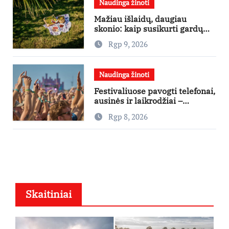
Naudinga žinoti
Mažiau išlaidų, daugiau
skonio: kaip susikurti gardų
pikniką iš vos kelių produktų
Rgp 9, 2026
Naudinga žinoti
Festivaliuose pavogti telefonai,
ausinės ir laikrodžiai –
ekspertai primena apie
Rgp 8, 2026
didžiausias finansines rizikas
Skaitiniai