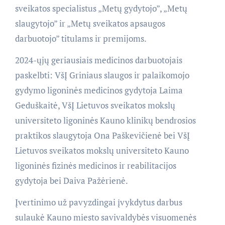
sveikatos specialistus „Metų gydytojo”, „Metų
slaugytojo” ir „Metų sveikatos apsaugos
darbuotojo” titulams ir premijoms.
2024-ųjų geriausiais medicinos darbuotojais
paskelbti: VšĮ Griniaus slaugos ir palaikomojo
gydymo ligoninės medicinos gydytoja Laima
Geduškaitė, VšĮ Lietuvos sveikatos mokslų
universiteto ligoninės Kauno klinikų bendrosios
praktikos slaugytoja Ona Paškevičienė bei VšĮ
Lietuvos sveikatos mokslų universiteto Kauno
ligoninės fizinės medicinos ir reabilitacijos
gydytoja bei Daiva Pažėrienė.
Įvertinimo už pavyzdingai įvykdytus darbus
sulaukė Kauno miesto savivaldybės visuomenės