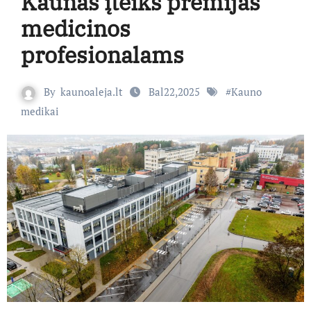
Kaunas įteiks premijas
medicinos
profesionalams
By
kaunoaleja.lt
Bal22,2025
#
Kauno
medikai