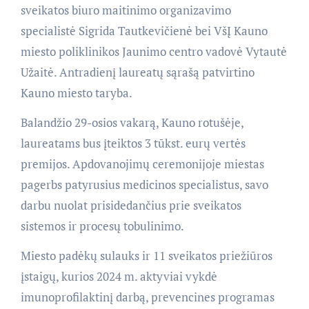
sveikatos biuro maitinimo organizavimo
specialistė Sigrida Tautkevičienė bei VšĮ Kauno
miesto poliklinikos Jaunimo centro vadovė Vytautė
Užaitė. Antradienį laureatų sąrašą patvirtino
Kauno miesto taryba.
Balandžio 29-osios vakarą, Kauno rotušėje,
laureatams bus įteiktos 3 tūkst. eurų vertės
premijos. Apdovanojimų ceremonijoje miestas
pagerbs patyrusius medicinos specialistus, savo
darbu nuolat prisidedančius prie sveikatos
sistemos ir procesų tobulinimo.
Miesto padėkų sulauks ir 11 sveikatos priežiūros
įstaigų, kurios 2024 m. aktyviai vykdė
imunoprofilaktinį darbą, prevencines programas