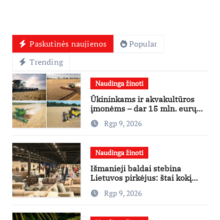
Paskutinės naujienos
Popular
Trending
Naudinga žinoti
Ūkininkams ir akvakultūros
įmonėms – dar 15 mln. eurų
lengvatinėms paskoloms
Rgp 9, 2026
Naudinga žinoti
Išmanieji baldai stebina
Lietuvos pirkėjus: štai kokį
išgraibsto pirmiausia
Rgp 9, 2026