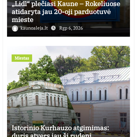
„Lidl“ plečiasi Kaune – Rokeliuose
atidaryta jau 20-oji parduotuvė
mieste
kaunoaleja.lt
Rgp 6, 2026
Miestas
Istorinio Kurhauzo atgimimas:
duris atvers jau šį rudenį