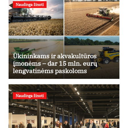
Naudinga žinoti
Ūkininkams ir akvakultūros
įmonėms – dar 15 mln. eurų
lengvatinėms paskoloms
Naudinga žinoti