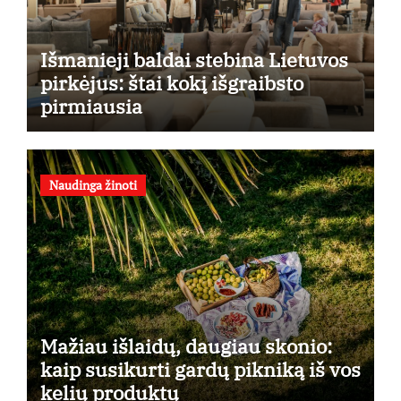
Išmanieji baldai stebina Lietuvos
pirkėjus: štai kokį išgraibsto
pirmiausia
Naudinga žinoti
Mažiau išlaidų, daugiau skonio:
kaip susikurti gardų pikniką iš vos
kelių produktų