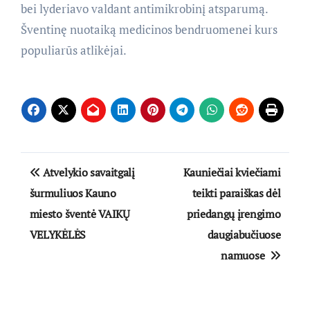
bei lyderiavo valdant antimikrobinį atsparumą.
Šventinę nuotaiką medicinos bendruomenei kurs
populiarūs atlikėjai.
Navigacija
Atvelykio savaitgalį
Kauniečiai kviečiami
tarp
šurmuliuos Kauno
teikti paraiškas dėl
miesto šventė VAIKŲ
priedangų įrengimo
įrašų
VELYKĖLĖS
daugiabučiuose
namuose