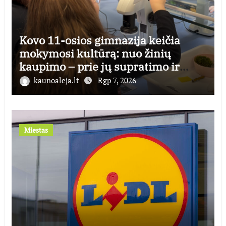
Kovo 11-osios gimnazija keičia
mokymosi kultūrą: nuo žinių
kaupimo – prie jų supratimo ir
taikymo
kaunoaleja.lt
Rgp 7, 2026
Miestas