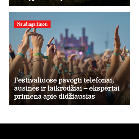
Naudinga žinoti
Festivaliuose pavogti telefonai,
ausinės ir laikrodžiai – ekspertai
primena apie didžiausias
finansines rizikas