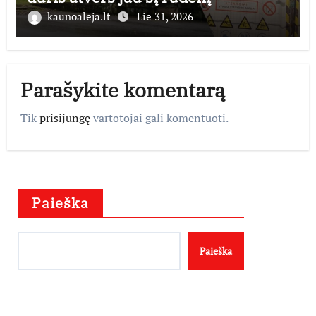
kaunoaleja.lt
Lie 31, 2026
Parašykite komentarą
Tik
prisijungę
vartotojai gali komentuoti.
Paieška
Paieška