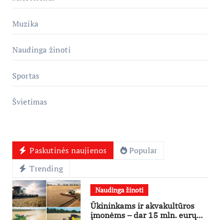
Muzika
Naudinga žinoti
Sportas
Švietimas
Paskutinės naujienos
Popular
Trending
Naudinga žinoti
Ūkininkams ir akvakultūros
įmonėms – dar 15 mln. eurų