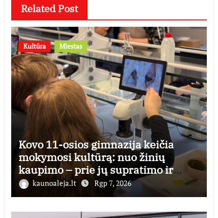
Related Post
Kultūra
Miestas
Kovo 11-osios gimnazija keičia
mokymosi kultūrą: nuo žinių
kaupimo – prie jų supratimo ir
taikymo
kaunoaleja.lt
Rgp 7, 2026