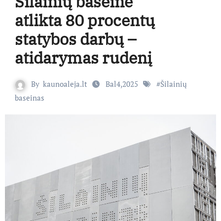
Šilainių baseine
atlikta 80 procentų
statybos darbų –
atidarymas rudenį
By
kaunoaleja.lt
Bal4,2025
#
Šilainių
baseinas