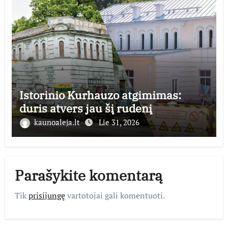
Istorinio Kurhauzo atgimimas:
duris atvers jau šį rudenį
kaunoaleja.lt
Lie 31, 2026
Parašykite komentarą
Tik
prisijungę
vartotojai gali komentuoti.