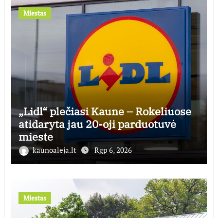
Miestas
„Lidl“ plečiasi Kaune – Rokeliuose
atidaryta jau 20-oji parduotuvė
mieste
kaunoaleja.lt
Rgp 6, 2026
Miestas