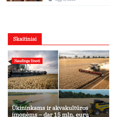
didžiausias finansines rizikas
Skaitiniai
Naudinga žinoti
Ūkininkams ir akvakultūros
įmonėms – dar 15 mln. eurų