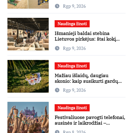
lengvatinėms paskoloms
Rgp 9, 2026
Naudinga žinoti
Išmanieji baldai stebina
Lietuvos pirkėjus: štai kokį
išgraibsto pirmiausia
Rgp 9, 2026
Naudinga žinoti
Mažiau išlaidų, daugiau
skonio: kaip susikurti gardų
pikniką iš vos kelių produktų
Rgp 9, 2026
Naudinga žinoti
Festivaliuose pavogti telefonai,
ausinės ir laikrodžiai –
ekspertai primena apie
Rgp 8, 2026