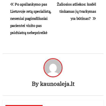
Navigacija
Po apsilankymo pas
Žaliosios atliekos: kodėl
tarp
Lietuvoje retą specialistą,
tinkamas jų tvarkymas
neseniai pagimdžiusiai
yra būtinas?
įrašų
pacientei vizito pas
psichiatrą nebeprireikė
By
kaunoaleja.lt