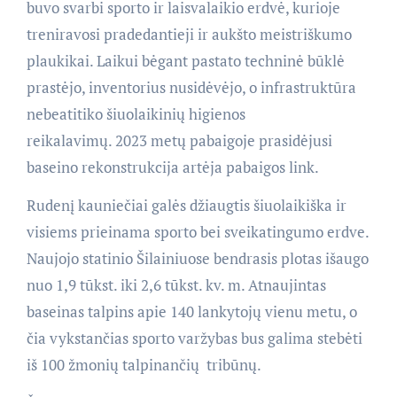
buvo svarbi sporto ir laisvalaikio erdvė, kurioje
treniravosi pradedantieji ir aukšto meistriškumo
plaukikai. Laikui bėgant pastato techninė būklė
prastėjo, inventorius nusidėvėjo, o infrastruktūra
nebeatitiko šiuolaikinių higienos
reikalavimų. 2023 metų pabaigoje prasidėjusi
baseino rekonstrukcija artėja pabaigos link.
Rudenį kauniečiai galės džiaugtis šiuolaikiška ir
visiems prieinama sporto bei sveikatingumo erdve.
Naujojo statinio Šilainiuose bendrasis plotas išaugo
nuo 1,9 tūkst. iki 2,6 tūkst. kv. m. Atnaujintas
baseinas talpins apie 140 lankytojų vienu metu, o
čia vykstančias sporto varžybas bus galima stebėti
iš 100 žmonių talpinančių tribūnų.