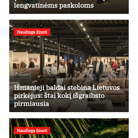
lengvatinėms paskoloms
Naudinga žinoti
Išmanieji baldai stebina Lietuvos
pirkėjus: štai kokį išgraibsto
pirmiausia
Naudinga žinoti