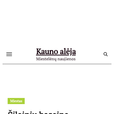
Skip
to
content
Kauno alėja
Miestelėnų naujienos
Miestas