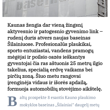
Kaunas žengia dar vieną žingsnį
aktyvesnio ir patogesnio gyvenimo link –
rudenį duris atvers naujas baseinas
Šilainiuose. Profesionalūs plaukikai,
sporto entuziastai, vandens pramogų
mėgėjai ir poilsio oazės ieškantys
gyventojai čia ras aštuonis 25 metrų ilgio
takelius, specialią erdvę vaikams bei
pirčių zoną. Šiuo metu rangovai
įrenginėja vidaus ir išorės apdailą,
formuoja automobilių stovėjimo aikštelę.
B
altų prospekte 8 esantis Kauno plaukimo
mokyklos baseinas „Šilainiai” daugelį metų