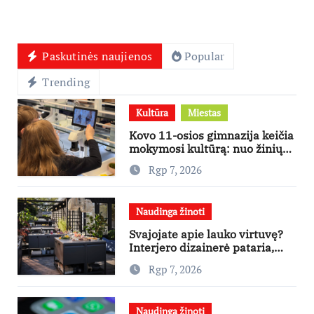
Paskutinės naujienos
Popular
Trending
Kultūra
Miestas
Kovo 11-osios gimnazija keičia
mokymosi kultūrą: nuo žinių
kaupimo – prie jų supratimo ir
Rgp 7, 2026
taikymo
Naudinga žinoti
Svajojate apie lauko virtuvę?
Interjero dizainerė pataria,
nuo ko pradėti
Rgp 7, 2026
Naudinga žinoti