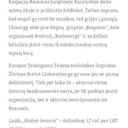
Kasparas Ramonas Jungtinėje Karalystėje dirbo
salotų ūkyje ir prižiūrėjo želdinius. Tačiau suprato,
kad negali gyventi be muzikos, tad grįžęs į gimtąją
Ukmergę sėdo prie būgnų grupėje „Requiem”, ėmė
organizuoti festivalį „Rockmergė” ir su keliais
bičiuliais įkūrė vienu iš miesto traukos centrų
tapusį barą.
Europos Teisingumo Teismo teisininkas lingvistas
Žilvinas Breivė Liuksemburge gyvena jau ne pirmą
dešimtmetį. Tiek pat laiko jis – aktyvus vietos
lietuvių bendruomenės narys, ne tik padėjęs įkurti
organizaciją, bet ir aktyviai besirūpinantis jos
finansais.
Laida „Širdyje lietuvis” – šeštadienį 12 val. per LRT