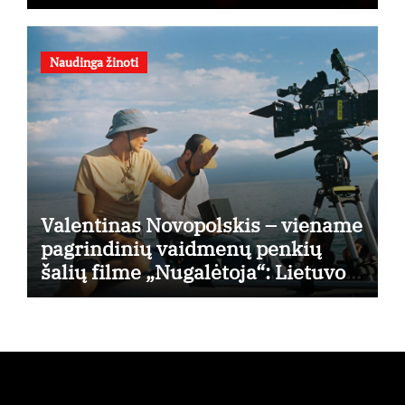
Naudinga žinoti
Valentinas Novopolskis – viename
pagrindinių vaidmenų penkių
šalių filme „Nugalėtoja“: Lietuvos
kino teatruose – nuo rugpjūčio 7-
osios