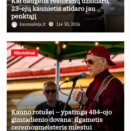
Kai daugelis restoranų užsidaro,
23-ejų kaunietis atidaro jau
penktąjį
kaunoaleja.lt
Lie 30, 2026
Miestelėnai
Kauno rotušei – ypatinga 484-ojo
gimtadienio dovana: ilgametis
ceremonmeisteris miestui