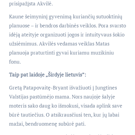
prisipažįsta Akvilė.
Kaune šeimyninį gyvenimą kuriančių sutuoktinių
planuose – ir bendros darbinės veiklos. Pora svarsto
idėją ateityje organizuoti jogos ir intuityvaus šokio
užsiėmimus. Akvilės vedamas veiklas Matas
planuoja praturtinti gyvai kuriamu muzikiniu
fonu.
Taip pat laidoje „Širdyje lietuvis”:
Gretą Patapovaitę-Bryant išvažiuoti į Jungtines
Valstijas pastūmėjo mama. Nors naujoje šalyje
moteris sako daug ko išmokusi, visada aplink save
būrė tautiečius. O atsikrausčiusi ten, kur jų labai
mažai, bendruomenę subūrė pati.