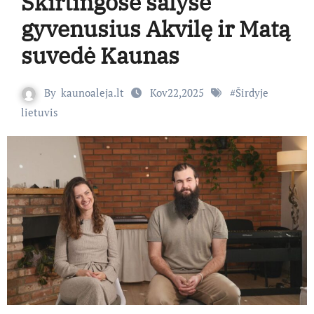
Skirtingose šalyse
gyvenusius Akvilę ir Matą
suvedė Kaunas
By
kaunoaleja.lt
Kov22,2025
#
Širdyje
lietuvis