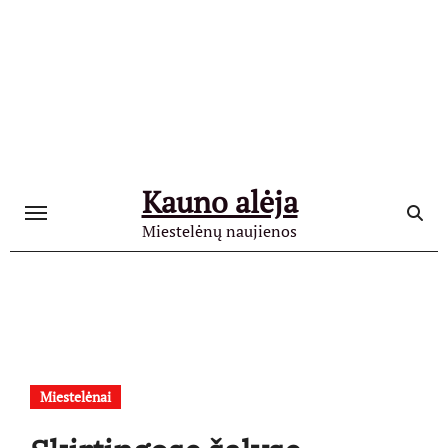
Skip
to
content
Kauno alėja
Miestelėnų naujienos
Miestelėnai