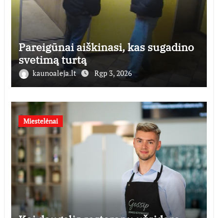
Pareigūnai aiškinasi, kas sugadino
svetimą turtą
kaunoaleja.lt
Rgp 3, 2026
Miestelėnai