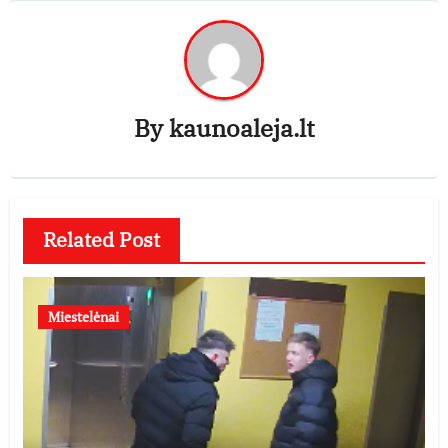
By
kaunoaleja.lt
Related Post
Miestelėnai