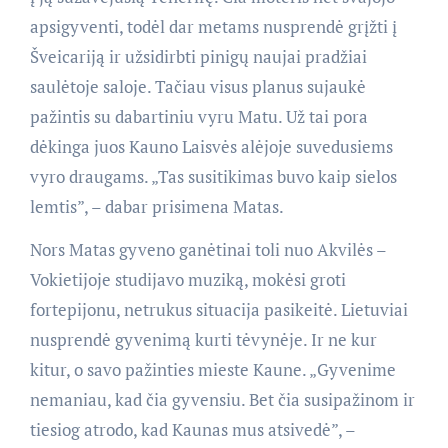
apsigyventi, todėl dar metams nusprendė grįžti į
Šveicariją ir užsidirbti pinigų naujai pradžiai
saulėtoje saloje. Tačiau visus planus sujaukė
pažintis su dabartiniu vyru Matu. Už tai pora
dėkinga juos Kauno Laisvės alėjoje suvedusiems
vyro draugams. „Tas susitikimas buvo kaip sielos
lemtis”, – dabar prisimena Matas.
Nors Matas gyveno ganėtinai toli nuo Akvilės –
Vokietijoje studijavo muziką, mokėsi groti
fortepijonu, netrukus situacija pasikeitė. Lietuviai
nusprendė gyvenimą kurti tėvynėje. Ir ne kur
kitur, o savo pažinties mieste Kaune. „Gyvenime
nemaniau, kad čia gyvensiu. Bet čia susipažinom ir
tiesiog atrodo, kad Kaunas mus atsivedė”, –