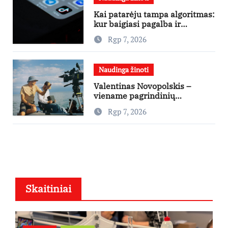
Kai patarėju tampa algoritmas:
kur baigiasi pagalba ir
prasideda reklama?
Rgp 7, 2026
Naudinga žinoti
Valentinas Novopolskis –
viename pagrindinių
vaidmenų penkių šalių filme
Rgp 7, 2026
„Nugalėtoja“: Lietuvos kino
teatruose – nuo rugpjūčio 7-
osios
Skaitiniai