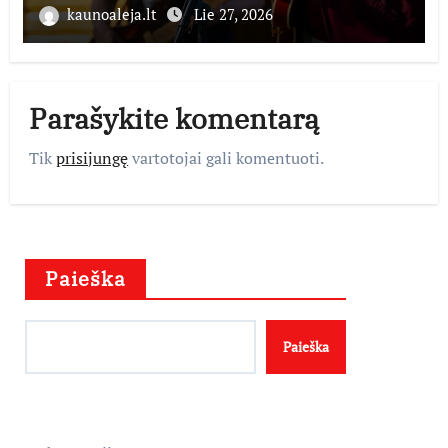
perduoda dešimtmečius kauptą
kaunoaleja.lt
Lie 27, 2026
istorijos kolekciją
Parašykite komentarą
Tik
prisijungę
vartotojai gali komentuoti.
Paieška
Paieška