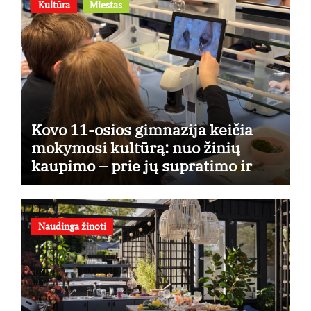
Kultūra
Miestas
Kovo 11-osios gimnazija keičia
mokymosi kultūrą: nuo žinių
kaupimo – prie jų supratimo ir
taikymo
Naudinga žinoti