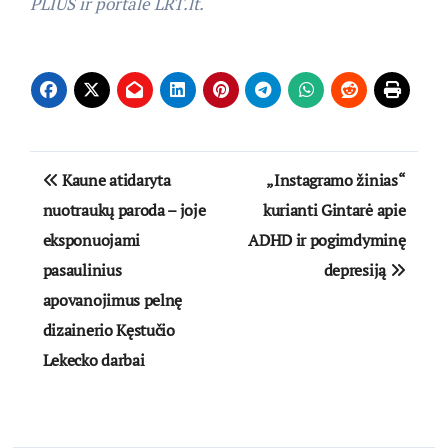
PLIUS ir portale LRT.lt.
Navigacija
Kaune atidaryta
„Instagramo žinias“
tarp
nuotraukų paroda – joje
kurianti Gintarė apie
eksponuojami
ADHD ir pogimdyminę
įrašų
pasaulinius
depresiją
apovanojimus pelnę
dizainerio Kęstučio
Lekecko darbai