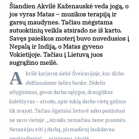
Šiandien Akvilė Kaženauskė veda jogą, o
jos vyras Matas – muzikos terapiją ir
garsų maudynes. Tačiau mėgstama
sutuoktinių veikla atsirado ne iš karto.
Savęs paieškos moterį buvo nuvedusios į
Nepalą ir Indiją, o Matas gyveno
Vokietijoje. Tačiau į Lietuvą juos
sugrąžino meilė.
A
kvilė karjeros siekė Šveicarijoje, kur dirbo
didžiausiame šalies banke. Didelis
atlyginimas, geros darbo sąlygos, draugiškas
kolektyvas – atrodo, apie tokią darbo vietą galima
tik svajoti. Tačiau ilgainiui lietuvė sako pasijutusi
ne savo vietoje. „Atrodo, nemačiau tame prasmės.
Nenorėjau eiti į darbą, pirmadienį laukdavau
penktadienio”, – prisimena Akvilė.