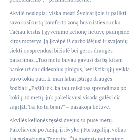
Akvilė neslepia: viską mesti Šveicarijoje ir palikti
savo susikurtą komforto zoną buvo išties sunku.
Tačiau leistis į gyvenimo kelionę lietuvę padrąsino
kitos moterys. Ją įkvėpė iš darbo išėjusi ir svajonių
siekti nusprendusi bičiulė bei geros draugės
patarimas. „Tuo metu buvau gavusi darbą kitam
banke už dar didesnius pinigus, bet iš tikrųjų veikla
buvo tokia pati. Ir man labai įstrigo draugės
žodžiai: „Pažiūrėk, ką tau reikš tas sprendimas po
kokių 10 metų, juk pakeliavusi visada galėsi čia
sugrįžt. Tai ko tu bijai?” – pasakoja lietuvė.
Akvilės kelionės tęsėsi dvejus su puse metų.
Pakeliavusi po Aziją, ji išvyko į Portugaliją, vėliau –
į ją sužavėjusią Tenerifę. Čia moteris net svajojo