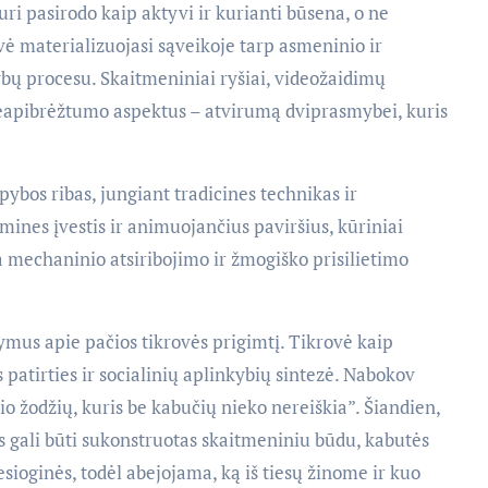
uri pasirodo kaip aktyvi ir kurianti būsena, o ne
 materializuojasi sąveikoje tarp asmeninio ir
ybų procesu. Skaitmeniniai ryšiai, videožaidimų
 neapibrėžtumo aspektus – atvirumą dviprasmybei, kuris
ybos ribas, jungiant tradicines technikas ir
mines įvestis ir animuojančius paviršius, kūriniai
a mechaninio atsiribojimo ir žmogiško prisilietimo
ymus apie pačios tikrovės prigimtį. Tikrovė kaip
patirties ir socialinių aplinkybių sintezė. Nabokov
io žodžių, kuris be kabučių nieko nereiškia”. Šiandien,
is gali būti sukonstruotas skaitmeniniu būdu, kabutės
esioginės, todėl abejojama, ką iš tiesų žinome ir kuo