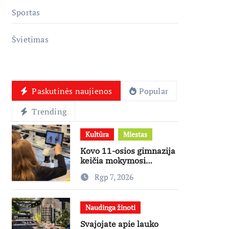
Sportas
Švietimas
Paskutinės naujienos
Popular
Trending
Kultūra
Miestas
Kovo 11-osios gimnazija
keičia mokymosi
kultūrą: nuo žinių
Rgp 7, 2026
kaupimo – prie jų
supratimo ir taikymo
Naudinga žinoti
Svajojate apie lauko