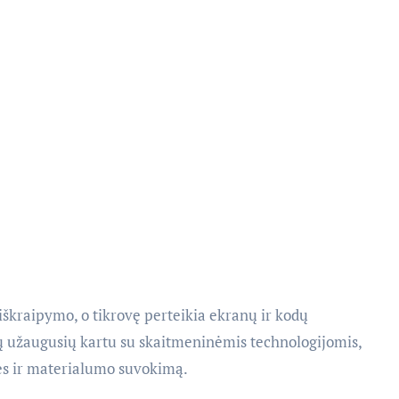
iškraipymo, o tikrovę perteikia ekranų ir kodų
ų užaugusių kartu su skaitmeninėmis technologijomis,
ės ir materialumo suvokimą.