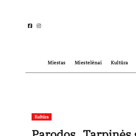
Skip
to
content
Miestas
Miestelėnai
Kultūra
Kultūra
Parodos „Tarpinės