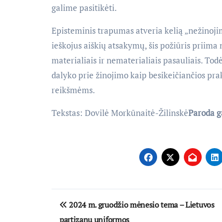
galime pasitikėti.
Episteminis trapumas atveria kelią „nežinoji
ieškojus aiškių atsakymų, šis požiūris priim
materialiais ir nematerialiais pasauliais. To
dalyko prie žinojimo kaip besikeičiančios prak
reikšmėms.
Tekstas: Dovilė Morkūnaitė-Žilinskė
Paroda ga
Navigacija
2024 m. gruodžio mėnesio tema – Lietuvos
tarp
partizanų uniformos