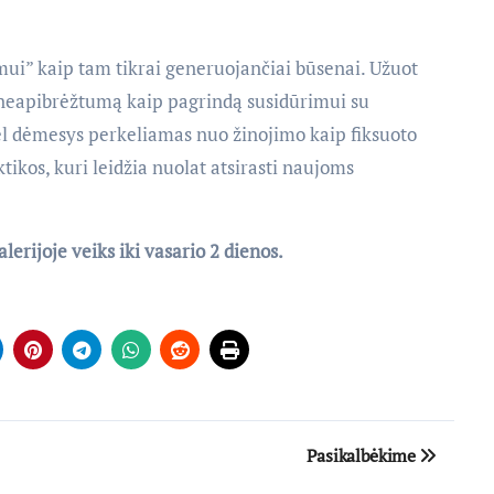
mui” kaip tam tikrai generuojančiai būsenai. Užuot
a neapibrėžtumą kaip pagrindą susidūrimui su
dėl dėmesys perkeliamas nuo žinojimo kaip fiksuoto
tikos, kuri leidžia nuolat atsirasti naujoms
lerijoje veiks iki vasario 2 dienos.
Pasikalbėkime