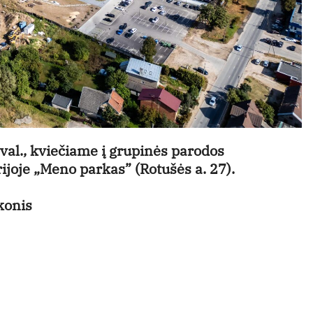
 val., kviečiame į grupinės parodos
ijoje „Meno parkas” (Rotušės a. 27).
konis