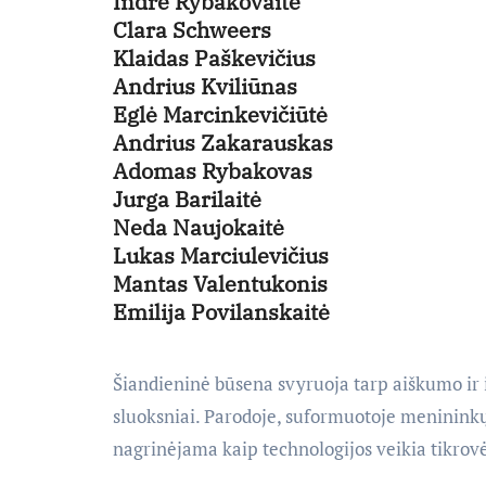
Indrė Rybakovaitė
Clara Schweers
Klaidas Paškevičius
Andrius Kviliūnas
Eglė Marcinkevičiūtė
Andrius Zakarauskas
Adomas Rybakovas
Jurga Barilaitė
Neda Naujokaitė
Lukas Marciulevičius
Mantas Valentukonis
Emilija Povilanskaitė
Šiandieninė būsena svyruoja tarp aiškumo ir 
sluoksniai. Parodoje, suformuotoje meninink
nagrinėjama kaip technologijos veikia tikrov