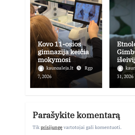
Kovo 11-osios
Etnol
gimnazija keičia
Gimb
mokymosi
išeivi
kultūrą: nuo žinių
būti 
kaunoaleja.lt
Rgp
kaun
kaupimo – prie jų
ambas
7, 2026
31, 2026
supratimo ir
taikymo
Parašykite komentarą
Tik
prisijungę
vartotojai gali komentuoti.