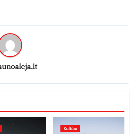
aunoaleja.lt
Kultūra