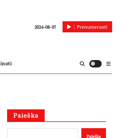
Prenumeruoti
2026-08-07
inoti
Paieška
Paieška