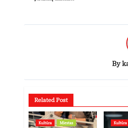
įrašų
By
k
Related Post
Kultūra
Miestas
Kultūra