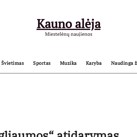
Kauno alėja
Miestelėnų naujienos
Švietimas
Sportas
Muzika
Karyba
Naudinga ž
 gliaumos“ atidarymas