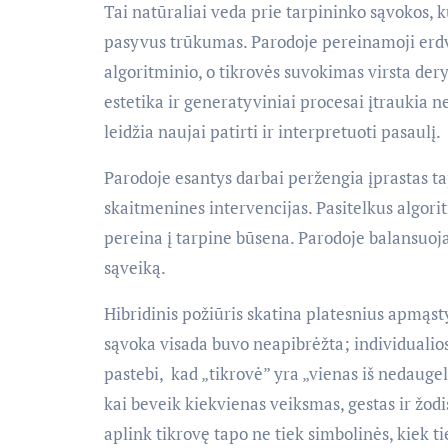
Tai natūraliai veda prie tarpininko sąvokos, k
pasyvus trūkumas. Parodoje pereinamoji erdvė
algoritminio, o tikrovės suvokimas virsta der
estetika ir generatyviniai procesai įtraukia
leidžia naujai patirti ir interpretuoti pasaulį.
Parodoje esantys darbai peržengia įprastas tap
skaitmenines intervencijas. Pasitelkus algorit
pereina į tarpine būsena. Parodoje balansuoj
sąveiką.
Hibridinis požiūris skatina platesnius apmąst
sąvoka visada buvo neapibrėžta; individualios 
pastebi, kad „tikrovė” yra „vienas iš nedaugel
kai beveik kiekvienas veiksmas, gestas ir žod
aplink tikrovę tapo ne tiek simbolinės, kiek ti