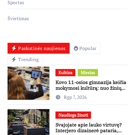
Sportas
Švietimas
Paskutinės naujienos
Popular
Trending
Kultūra
Miestas
Kovo 11-osios gimnazija keičia
mokymosi kultūrą: nuo žinių
kaupimo – prie jų supratimo ir
Rgp 7, 2026
taikymo
Naudinga žinoti
Svajojate apie lauko virtuvę?
Interjero dizainerė pataria,