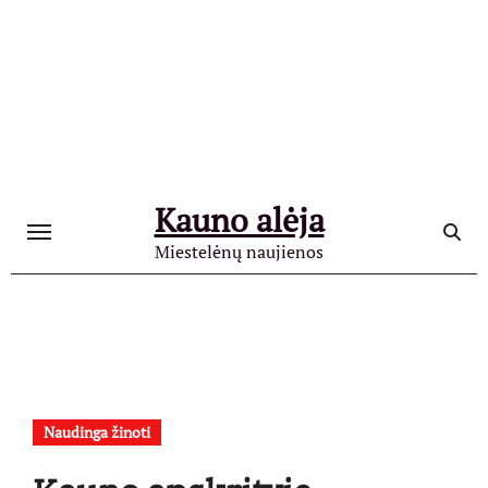
Skip
to
content
Kauno alėja
Miestelėnų naujienos
Naudinga žinoti