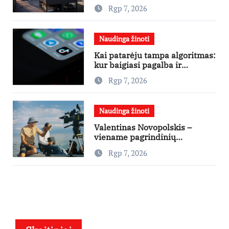
nuo ko pradėti
Rgp 7, 2026
Naudinga žinoti
Kai patarėju tampa algoritmas:
kur baigiasi pagalba ir
prasideda reklama?
Rgp 7, 2026
Naudinga žinoti
Valentinas Novopolskis –
viename pagrindinių
vaidmenų penkių šalių filme
Rgp 7, 2026
„Nugalėtoja“: Lietuvos kino
teatruose – nuo rugpjūčio 7-
osios