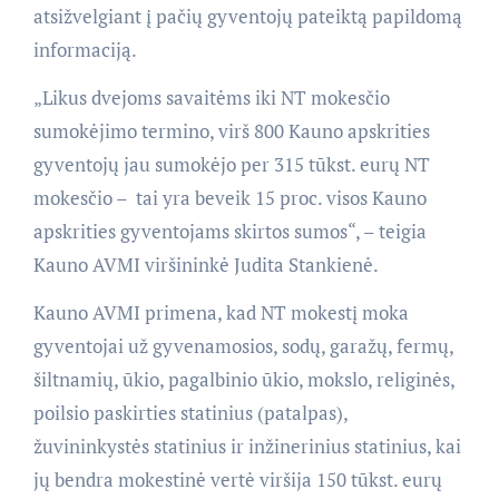
atsižvelgiant į pačių gyventojų pateiktą papildomą
informaciją.
„Likus dvejoms savaitėms iki NT mokesčio
sumokėjimo termino, virš 800 Kauno apskrities
gyventojų jau sumokėjo per 315 tūkst. eurų NT
mokesčio – tai yra beveik 15 proc. visos Kauno
apskrities gyventojams skirtos sumos“, – teigia
Kauno AVMI viršininkė Judita Stankienė.
Kauno AVMI primena, kad NT mokestį moka
gyventojai už gyvenamosios, sodų, garažų, fermų,
šiltnamių, ūkio, pagalbinio ūkio, mokslo, religinės,
poilsio paskirties statinius (patalpas),
žuvininkystės statinius ir inžinerinius statinius, kai
jų bendra mokestinė vertė viršija 150 tūkst. eurų