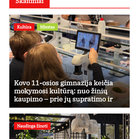
Skaitiniai
Kultūra
Miestas
Kovo 11-osios gimnazija keičia
mokymosi kultūrą: nuo žinių
kaupimo – prie jų supratimo ir
taikymo
Naudinga žinoti