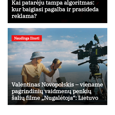
Kai patarėju tampa algoritmas:
kur baigiasi pagalba ir prasideda
reklama?
Naudinga žinoti
Valentinas Novopolskis – viename
pagrindinių vaidmenų penkių
šalių filme „Nugalėtoja“: Lietuvos
kino teatruose – nuo rugpjūčio 7-
osios