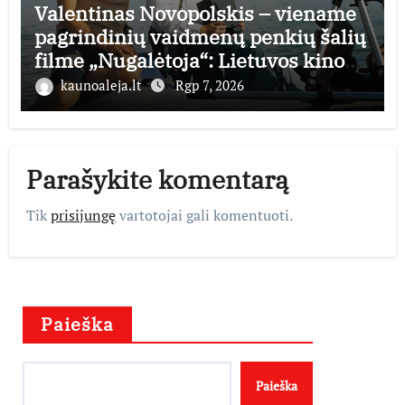
Valentinas Novopolskis – viename
pagrindinių vaidmenų penkių šalių
filme „Nugalėtoja“: Lietuvos kino
teatruose – nuo rugpjūčio 7-osios
kaunoaleja.lt
Rgp 7, 2026
Parašykite komentarą
Tik
prisijungę
vartotojai gali komentuoti.
Paieška
Paieška