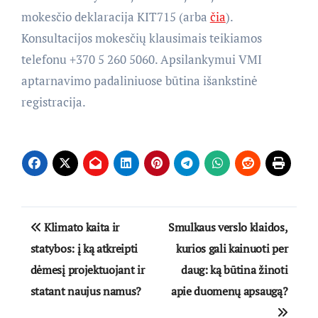
mokesčio deklaracija KIT715 (arba
čia
).
Konsultacijos mokesčių klausimais teikiamos
telefonu +370 5 260 5060. Apsilankymui VMI
aptarnavimo padaliniuose būtina išankstinė
registracija.
Navigacija
Klimato kaita ir
Smulkaus verslo klaidos,
tarp
statybos: į ką atkreipti
kurios gali kainuoti per
dėmesį projektuojant ir
daug: ką būtina žinoti
įrašų
statant naujus namus?
apie duomenų apsaugą?