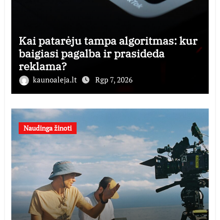
Kai patarėju tampa algoritmas: kur
baigiasi pagalba ir prasideda
reklama?
kaunoaleja.lt
Rgp 7, 2026
Naudinga žinoti