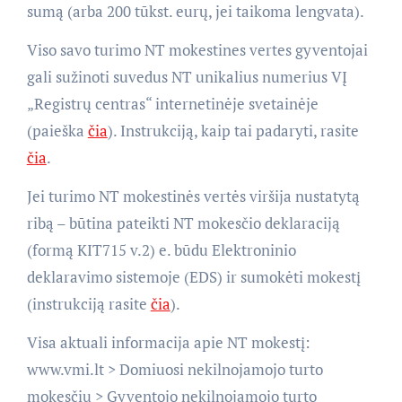
sumą (arba 200 tūkst. eurų, jei taikoma lengvata).
Viso savo turimo NT mokestines vertes gyventojai
gali sužinoti suvedus NT unikalius numerius VĮ
„Registrų centras“ internetinėje svetainėje
(paieška
čia
). Instrukciją, kaip tai padaryti, rasite
čia
.
Jei turimo NT mokestinės vertės viršija nustatytą
ribą – būtina pateikti NT mokesčio deklaraciją
(formą KIT715 v.2) e. būdu Elektroninio
deklaravimo sistemoje (EDS) ir sumokėti mokestį
(instrukciją rasite
čia
).
Visa aktuali informacija apie NT mokestį:
www.vmi.lt > Domiuosi nekilnojamojo turto
mokesčiu > Gyventojo nekilnojamojo turto