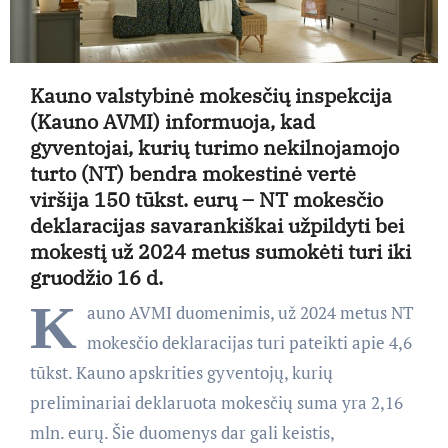
Kauno valstybinė mokesčių inspekcija
(Kauno AVMI) informuoja, kad
gyventojai, kurių turimo nekilnojamojo
turto (NT) bendra mokestinė vertė
viršija 150 tūkst. eurų – NT mokesčio
deklaracijas savarankiškai užpildyti bei
mokestį už 2024 metus sumokėti turi iki
gruodžio 16 d.
K
auno AVMI duomenimis, už 2024 metus NT
mokesčio deklaracijas turi pateikti apie 4,6
tūkst. Kauno apskrities gyventojų, kurių
preliminariai deklaruota mokesčių suma yra 2,16
mln. eurų. Šie duomenys dar gali keistis,