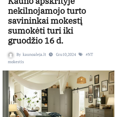
Kauno apskrityje
nekilnojamojo turto
savininkai mokestį
sumokėti turi iki
gruodžio 16 d.
By
kaunoaleja.lt
Gru10,2024
#
NT
mokestis