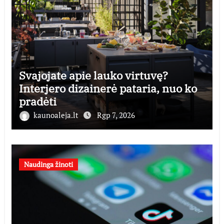
Svajojate apie lauko virtuvę?
Interjero dizainerė pataria, nuo ko
pradėti
kaunoaleja.lt
Rgp 7, 2026
Naudinga žinoti