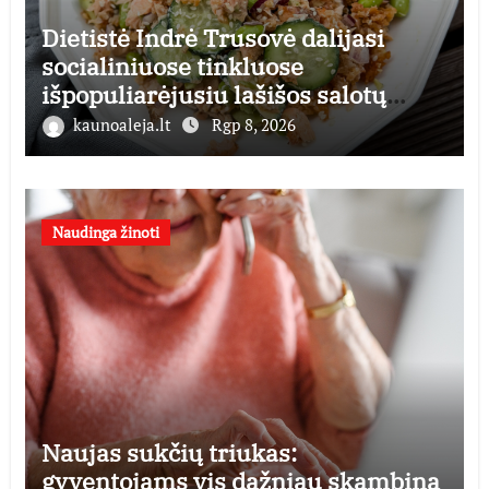
Dietistė Indrė Trusovė dalijasi
socialiniuose tinkluose
išpopuliarėjusiu lašišos salotų
receptu
kaunoaleja.lt
Rgp 8, 2026
Naudinga žinoti
Naujas sukčių triukas:
gyventojams vis dažniau skambina