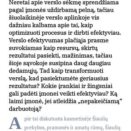
Neretai apie verslo sėkmę sprendžiama
pagal įmonės uždirbamą pelną, tačiau
šiuolaikinėje verslo aplinkoje vis
dažniau kalbama apie tai, kaip
optimizuoti procesus ir dirbti efektyviau.
Verslo efektyvumas plačiąja prasme
suvokiamas kaip resursų, skirtų
rezultatui pasiekti, mažinimas, tačiau
šioje sąvokoje susipina daug daugiau
dedamųjų. Tad kaip transformuoti
verslą, kad pasiektumėte geriausius
rezultatus? Kokie įrankiai ir žingsniai
gali padėti įmonei veikti efektyviau? Ką
laimi įmonė, jei atleidžia „nepakeičiamą“
darbuotoją?
A
pie tai diskutuota kasmetinėje Šiaulių
prekybos, pramonės ir amatų rūmų, Šiaulių