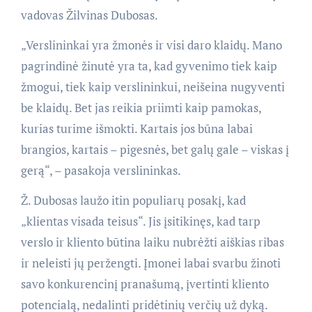
vadovas Žilvinas Dubosas.
„Verslininkai yra žmonės ir visi daro klaidų. Mano
pagrindinė žinutė yra ta, kad gyvenimo tiek kaip
žmogui, tiek kaip verslininkui, neišeina nugyventi
be klaidų. Bet jas reikia priimti kaip pamokas,
kurias turime išmokti. Kartais jos būna labai
brangios, kartais – pigesnės, bet galų gale – viskas į
gerą“, – pasakoja verslininkas.
Ž. Dubosas laužo itin populiarų posakį, kad
„klientas visada teisus“. Jis įsitikinęs, kad tarp
verslo ir kliento būtina laiku nubrėžti aiškias ribas
ir neleisti jų peržengti. Įmonei labai svarbu žinoti
savo konkurencinį pranašumą, įvertinti kliento
potencialą, nedalinti pridėtinių verčių už dyką.