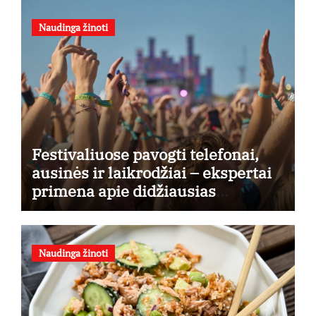
Naudinga žinoti
Festivaliuose pavogti telefonai,
ausinės ir laikrodžiai – ekspertai
primena apie didžiausias
finansines rizikas
Naudinga žinoti