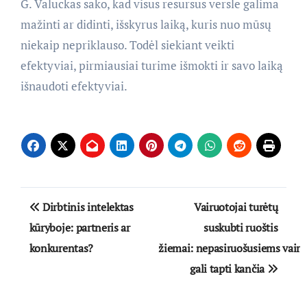
G. Valuckas sako, kad visus resursus versle galima
mažinti ar didinti, išskyrus laiką, kuris nuo mūsų
niekaip nepriklauso. Todėl siekiant veikti
efektyviai, pirmiausiai turime išmokti ir savo laiką
išnaudoti efektyviai.
Navigacija
Dirbtinis intelektas
Vairuotojai turėtų
tarp
kūryboje: partneris ar
suskubti ruoštis
konkurentas?
žiemai: nepasiruošusiems vair
įrašų
gali tapti kančia