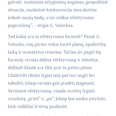
galvoti: nuolatinis atlyginimų augimas, geopolitinė
situacija, nuolatinė konkurencija mus skatina
ieškoti naujų būdų, o tai reiškia efektyvumo
pagerėjimą“, – teigia G. Valuckas.
Tad kokia yra ta efektyvumo formulė? Pasak G.
Valucko, visų pirma reikia turėti planą, apsibrėžtą
laiką ir numatytus resursus. Tačiau jei pagal šią
formulę verslas didina efektyvumą ir tobulėja,
didžiulė klaida yra likti prie to paties plano.
Užsibrėžti tikslai lygiai taip pat turi augti bei
tobulėti, kitaip verslas gali pradėti stagnuoti.
Vertinant efektyvumą, visada vertėtų lyginti
rezultatą „prieš“ ir „po“, kitaip bus sunku įvertinti,
kiek rodikliai iš tiesų pasikeitė.