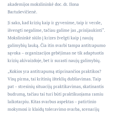
akademijos mokslininkė doc. dr. Ilona
Bartuševičienė.
Ji sako, kad krizių kaip ir gyvenime, taip ir versle,
išvengti negalime, tačiau galime jas „prisijaukinti“.
Mokslininkė siūlo į krizes žvelgti kaip į naujų
galimybių lauką. Čia itin svarbi tampa antitrapumo
sąvoka – organizacijos gebėjimas ne tik adaptuotis
krizių akivaizdoje, bet ir surasti naujų galimybių.
„Kokios yra antitrapumą stiprinančios praktikos?
Visų pirma, tai kritinių išteklių dubliavimas. Taip
pat – stresinių situacijų praktikavimas, skatinantis
budrumą, tačiau tai turi būti praktikuojama ramiu
laikotarpiu. Kitas svarbus aspektas – patirtinio
mokymosi ir klaidų toleravimo svarba, scenarijų