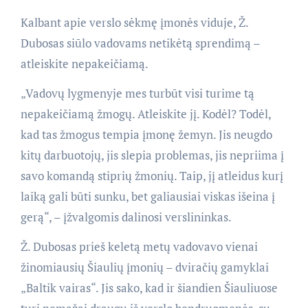
Kalbant apie verslo sėkmę įmonės viduje, Ž.
Dubosas siūlo vadovams netikėtą sprendimą –
atleiskite nepakeičiamą.
„Vadovų lygmenyje mes turbūt visi turime tą
nepakeičiamą žmogų. Atleiskite jį. Kodėl? Todėl,
kad tas žmogus tempia įmonę žemyn. Jis neugdo
kitų darbuotojų, jis slepia problemas, jis nepriima į
savo komandą stiprių žmonių. Taip, jį atleidus kurį
laiką gali būti sunku, bet galiausiai viskas išeina į
gerą“, – įžvalgomis dalinosi verslininkas.
Ž. Dubosas prieš keletą metų vadovavo vienai
žinomiausių Šiaulių įmonių – dviračių gamyklai
„Baltik vairas“. Jis sako, kad ir šiandien Šiauliuose