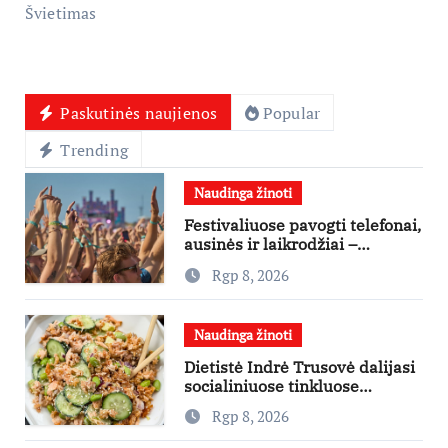
Švietimas
Paskutinės naujienos
Popular
Trending
Naudinga žinoti
Festivaliuose pavogti telefonai,
ausinės ir laikrodžiai –
ekspertai primena apie
Rgp 8, 2026
didžiausias finansines rizikas
Naudinga žinoti
Dietistė Indrė Trusovė dalijasi
socialiniuose tinkluose
išpopuliarėjusiu lašišos salotų
Rgp 8, 2026
receptu