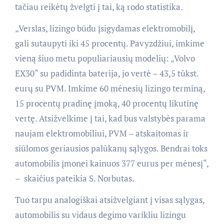
tačiau reikėtų žvelgti į tai, ką rodo statistika.
„Verslas, lizingo būdu įsigydamas elektromobilį,
gali sutaupyti iki 45 procentų. Pavyzdžiui, imkime
vieną šiuo metu populiariausių modelių: „Volvo
EX30“ su padidinta baterija, jo vertė – 43,5 tūkst.
eurų su PVM. Imkime 60 mėnesių lizingo terminą,
15 procentų pradinę įmoką, 40 procentų likutinę
vertę. Atsižvelkime į tai, kad bus valstybės parama
naujam elektromobiliui, PVM – atskaitomas ir
siūlomos geriausios palūkanų sąlygos. Bendrai toks
automobilis įmonei kainuos 377 eurus per mėnesį“,
– skaičius pateikia S. Norbutas.
Tuo tarpu analogiškai atsižvelgiant į visas sąlygas,
automobilis su vidaus degimo varikliu lizingu