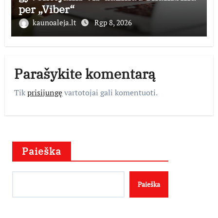
per „Viber“
kaunoaleja.lt
Rgp 8, 2026
Parašykite komentarą
Tik
prisijungę
vartotojai gali komentuoti.
Paieška
Paieška