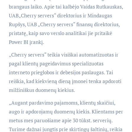
brangaus laiko. Apie tai kalbėjo Vaidas Rutkauskas,
UAB„Cherry servers“ direktorius ir Mindaugas
Rupšys, UAB „Cherry servers“ finansų direktorius,
pristatę, kaip savo verslo analitikai jie pritaikė
Power BI įrankį.
„Cherry servers“ teikia visiškai automatizuotas ir
pagal klientų pageidavimus specializuotas
interneto prieglobos ir debesijos paslaugas. Tai
reiškia, kad kiekvieną dieną įmonei tenka apdoroti
milžiniškus duomenų kiekius.
„Augant pardavimo pajamoms, klientų skaičiui,
augo ir apdorojamų duomenų kiekis. Klientams per
metus mes paruošiame apie 30 tūkst. serverių.
Turime dažnai jungtis prie skirtingų šaltinių, reikia