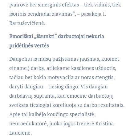
įvairovė bei sinerginis efektas – tiek vidinis, tiek
išorinis bendradarbiavimas“, – pasakoja I.
Bartuševičienė.
Emociškai „išsunkti“ darbuotojai nekuria
pridėtinės vertės
Daugeliui iš mūsų pažįstamas jausmas, kuomet
einame į darbą, atliekame kasdienes užduotis,
tačiau bet kokia motyvacija ar noras stengtis,
daryti daugiau – tiesiog dingo. Vis daugiau
darbdavių supranta, kad emocinė darbuotojų
sveikata tiesiogiai koreliuoja su darbo rezultatais.
Apie tai kalbėjo koučingo specialistė,
neuroedukatorė, juoko jogos trenerė Kristina
Laučienė.