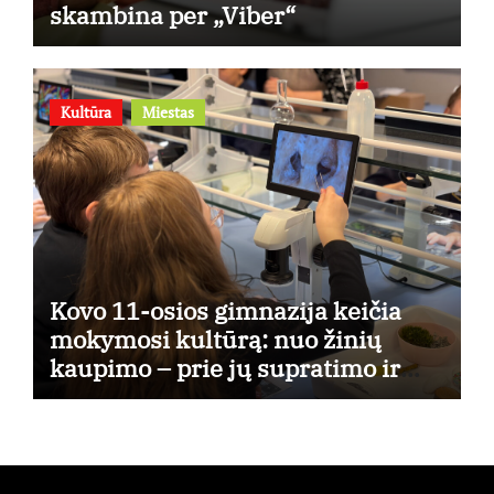
skambina per „Viber“
Kultūra
Miestas
Kovo 11-osios gimnazija keičia
mokymosi kultūrą: nuo žinių
kaupimo – prie jų supratimo ir
taikymo