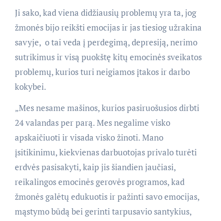
Ji sako, kad viena didžiausių problemų yra ta, jog
žmonės bijo reikšti emocijas ir jas tiesiog užrakina
savyje, o tai veda į perdegimą, depresiją, nerimo
sutrikimus ir visą puokštę kitų emocinės sveikatos
problemų, kurios turi neigiamos įtakos ir darbo
kokybei.
„Mes nesame mašinos, kurios pasiruošusios dirbti
24 valandas per parą. Mes negalime visko
apskaičiuoti ir visada visko žinoti. Mano
įsitikinimu, kiekvienas darbuotojas privalo turėti
erdvės pasisakyti, kaip jis šiandien jaučiasi,
reikalingos emocinės gerovės programos, kad
žmonės galėtų edukuotis ir pažinti savo emocijas,
mąstymo būdą bei gerinti tarpusavio santykius,