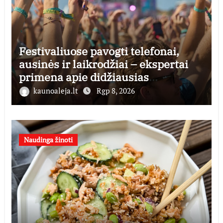
Festivaliuose pavogti telefonai,
ausinės ir laikrodžiai – ekspertai
primena apie didžiausias
finansines rizikas
kaunoaleja.lt
Rgp 8, 2026
Naudinga žinoti