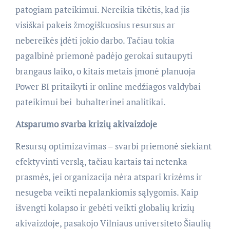
patogiam pateikimui. Nereikia tikėtis, kad jis
visiškai pakeis žmogiškuosius resursus ar
nebereikės įdėti jokio darbo. Tačiau tokia
pagalbinė priemonė padėjo gerokai sutaupyti
brangaus laiko, o kitais metais įmonė planuoja
Power BI pritaikyti ir online medžiagos valdybai
pateikimui bei buhalterinei analitikai.
Atsparumo svarba krizių akivaizdoje
Resursų optimizavimas – svarbi priemonė siekiant
efektyvinti verslą, tačiau kartais tai netenka
prasmės, jei organizacija nėra atspari krizėms ir
nesugeba veikti nepalankiomis sąlygomis. Kaip
išvengti kolapso ir gebėti veikti globalių krizių
akivaizdoje, pasakojo Vilniaus universiteto Šiaulių