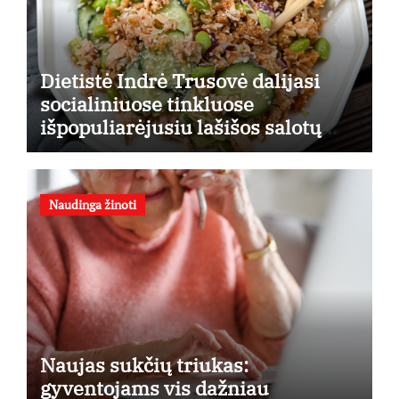
Dietistė Indrė Trusovė dalijasi
socialiniuose tinkluose
išpopuliarėjusiu lašišos salotų
receptu
Naudinga žinoti
Naujas sukčių triukas:
gyventojams vis dažniau