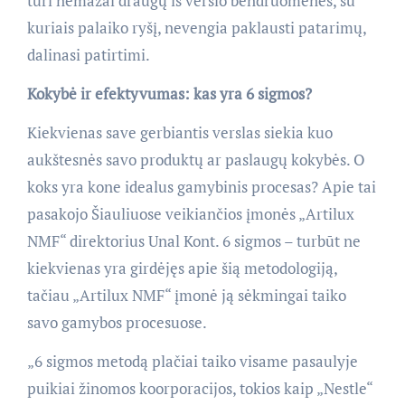
turi nemažai draugų iš verslo bendruomenės, su
kuriais palaiko ryšį, nevengia paklausti patarimų,
dalinasi patirtimi.
Kokybė ir efektyvumas: kas yra 6 sigmos?
Kiekvienas save gerbiantis verslas siekia kuo
aukštesnės savo produktų ar paslaugų kokybės. O
koks yra kone idealus gamybinis procesas? Apie tai
pasakojo Šiauliuose veikiančios įmonės „Artilux
NMF“ direktorius Unal Kont. 6 sigmos – turbūt ne
kiekvienas yra girdėjęs apie šią metodologiją,
tačiau „Artilux NMF“ įmonė ją sėkmingai taiko
savo gamybos procesuose.
„6 sigmos metodą plačiai taiko visame pasaulyje
puikiai žinomos koorporacijos, tokios kaip „Nestle“