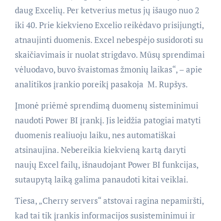
daug Excelių. Per ketverius metus jų išaugo nuo 2
iki 40. Prie kiekvieno Excelio reikėdavo prisijungti,
atnaujinti duomenis. Excel nebespėjo susidoroti su
skaičiavimais ir nuolat strigdavo. Mūsų sprendimai
vėluodavo, buvo švaistomas žmonių laikas“, – apie
analitikos įrankio poreikį pasakoja M. Rupšys.
Įmonė priėmė sprendimą duomenų sisteminimui
naudoti Power BI įrankį. Jis leidžia patogiai matyti
duomenis realiuoju laiku, nes automatiškai
atsinaujina. Nebereikia kiekvieną kartą daryti
naujų Excel failų, išnaudojant Power BI funkcijas,
sutaupytą laiką galima panaudoti kitai veiklai.
Tiesa, „Cherry servers“ atstovai ragina nepamiršti,
kad tai tik įrankis informacijos susisteminimui ir