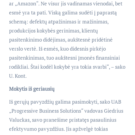
ar „Amazon“. Ne visur jis vadinamas vienodai, bet
esmė yra ta pati. Viską galima sudėti į paprastą
schemą: defektų atpažinimas ir mažinimas,
produkcijos kokybės gerinimas, klientų
pasitenkinimo didėjimas, aukštesnė pridėtinė
verslo vertė. Iš esmės, kuo didesnis pirkėjo
pasitenkinimas, tuo aukštesni įmonės finansiniai
rodikliai. Štai kodėl kokybė yra tokia svarbi“, – sako
U. Kont.
Mokytis iš geriausių
Iš gerųjų pavyzdžių galima pasimokyti, sako UAB
„Progressive Business Solutions“ vadovas Giedrius
Valuckas, savo pranešime pristatęs pasaulinius
efektyvumo pavyzdžius. Jis apžvelgė tokias