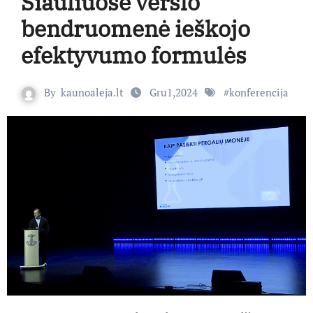
Šiauliuose verslo
bendruomenė ieškojo
efektyvumo formulės
By
kaunoaleja.lt
Gru1,2024
#
konferencija