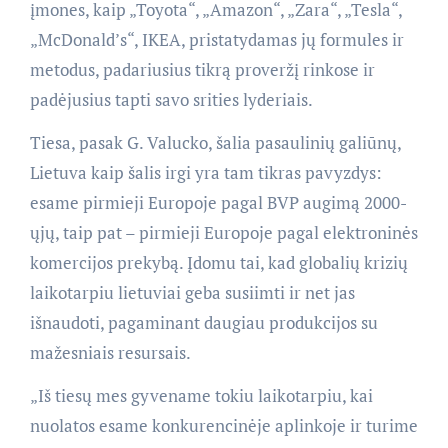
įmones, kaip „Toyota“, „Amazon“, „Zara“, „Tesla“,
„McDonald’s“, IKEA, pristatydamas jų formules ir
metodus, padariusius tikrą proveržį rinkose ir
padėjusius tapti savo srities lyderiais.
Tiesa, pasak G. Valucko, šalia pasaulinių galiūnų,
Lietuva kaip šalis irgi yra tam tikras pavyzdys:
esame pirmieji Europoje pagal BVP augimą 2000-
ųjų, taip pat – pirmieji Europoje pagal elektroninės
komercijos prekybą. Įdomu tai, kad globalių krizių
laikotarpiu lietuviai geba susiimti ir net jas
išnaudoti, pagaminant daugiau produkcijos su
mažesniais resursais.
„Iš tiesų mes gyvename tokiu laikotarpiu, kai
nuolatos esame konkurencinėje aplinkoje ir turime