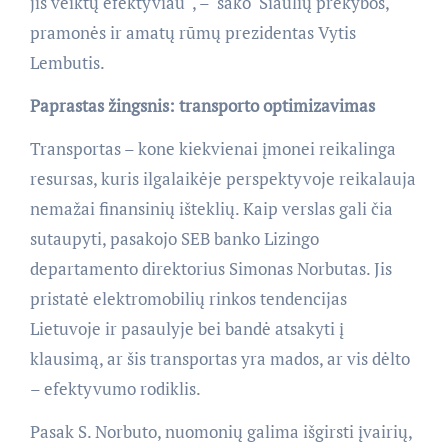
jis veiktų efektyviau“, – sako Šiaulių prekybos,
pramonės ir amatų rūmų prezidentas Vytis
Lembutis.
Paprastas žingsnis: transporto optimizavimas
Transportas – kone kiekvienai įmonei reikalinga
resursas, kuris ilgalaikėje perspektyvoje reikalauja
nemažai finansinių išteklių. Kaip verslas gali čia
sutaupyti, pasakojo SEB banko Lizingo
departamento direktorius Simonas Norbutas. Jis
pristatė elektromobilių rinkos tendencijas
Lietuvoje ir pasaulyje bei bandė atsakyti į
klausimą, ar šis transportas yra mados, ar vis dėlto
– efektyvumo rodiklis.
Pasak S. Norbuto, nuomonių galima išgirsti įvairių,