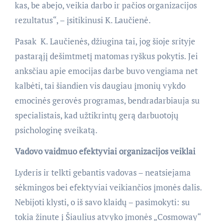
kas, be abejo, veikia darbo ir pačios organizacijos
rezultatus“, – įsitikinusi K. Laučienė.
Pasak K. Laučienės, džiugina tai, jog šioje srityje
pastarąjį dešimtmetį matomas ryškus pokytis. Jei
anksčiau apie emocijas darbe buvo vengiama net
kalbėti, tai šiandien vis daugiau įmonių vykdo
emocinės gerovės programas, bendradarbiauja su
specialistais, kad užtikrintų gerą darbuotojų
psichologinę sveikatą.
Vadovo vaidmuo efektyviai organizacijos veiklai
Lyderis ir telkti gebantis vadovas – neatsiejama
sėkmingos bei efektyviai veikiančios įmonės dalis.
Nebijoti klysti, o iš savo klaidų – pasimokyti: su
tokia žinute į Šiaulius atvyko įmonės „Cosmoway“