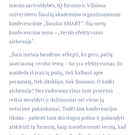
miesto savivaldybės, IQ forumo ir Vilniaus
universiteto Šiaulių akademijos organizuojamoje
konferencijoje „Šiauliai SMART“. Šių metų
konferencijos tema – „Verslo efektyvumo
alchemija“.
„Šiais metais bandėme atliepti, ko gero, pačią
jautriausią verslui temą – tai yra efektyvumas. Jis
susideda iš įvairių polių, tiek kalbant apie
personalą, tiek išteklius, tiek finansus. O kodėl
alchemija? Nes vadovams visus tuos procesus
reikia suvaldyti ir dažniausiai nei vieno jų
neturime pakankamai. Todėl šios konferencijos
tikslas – paliesti tuos skirtingus polius ir pabandyti
atskleisti tą formulę, kaip transformuoti verslą, kad