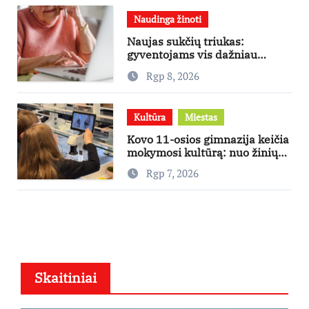
Naudinga žinoti
Naujas sukčių triukas:
gyventojams vis dažniau
skambina per „Viber“
Rgp 8, 2026
Kultūra
Miestas
Kovo 11-osios gimnazija keičia
mokymosi kultūrą: nuo žinių
kaupimo – prie jų supratimo ir
Rgp 7, 2026
taikymo
Skaitiniai