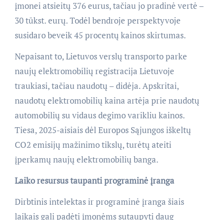
įmonei atsieitų 376 eurus, tačiau jo pradinė vertė –
30 tūkst. eurų. Todėl bendroje perspektyvoje
susidaro beveik 45 procentų kainos skirtumas.
Nepaisant to, Lietuvos verslų transporto parke
naujų elektromobilių registracija Lietuvoje
traukiasi, tačiau naudotų – didėja. Apskritai,
naudotų elektromobilių kaina artėja prie naudotų
automobilių su vidaus degimo varikliu kainos.
Tiesa, 2025-aisiais dėl Europos Sąjungos iškeltų
CO2 emisijų mažinimo tikslų, turėtų ateiti
įperkamų naujų elektromobilių banga.
Laiko resursus taupanti programinė įranga
Dirbtinis intelektas ir programinė įranga šiais
laikais gali padėti įmonėms sutaupyti daug