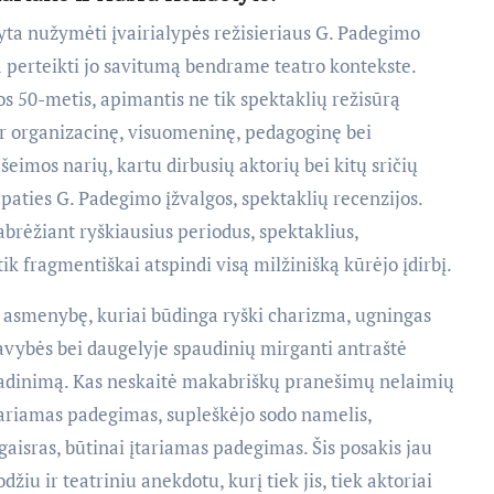
a nužymėti įvairialypės režisieriaus G. Padegimo
 perteikti jo savitumą bendrame teatro kontekste.
os 50-metis, apimantis ne tik spektaklių režisūrą
t ir organizacinę, visuomeninę, pedagoginę bei
šeimos narių, kartu dirbusių aktorių bei kitų sričių
 paties G. Padegimo įžvalgos, spektaklių recenzijos.
abrėžiant ryškiausius periodus, spektaklius,
ik fragmentiškai atspindi visą milžinišką kūrėjo įdirbį.
o asmenybę, kuriai būdinga ryški charizma, ugningas
avybės bei daugelyje spaudinių mirganti antraštė
adinimą. Kas neskaitė makabriškų pranešimų nelaimių
tariamas padegimas, supleškėjo sodo namelis,
gaisras, būtinai įtariamas padegimas. Šis posakis jau
iu ir teatriniu anekdotu, kurį tiek jis, tiek aktoriai