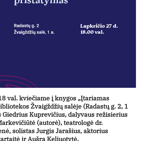
 18 val. kviečiame į knygos „Įtariamas
iotekos Žvaigždžių salėje (Radastų g. 2, 1
 Giedrius Kuprevičius, dalyvaus režisierius
arkevičiūtė (autorė), teatrologė dr.
, solistas Jurgis Jarašius, aktorius
rtaitė ir Aušra Keliuotytė.