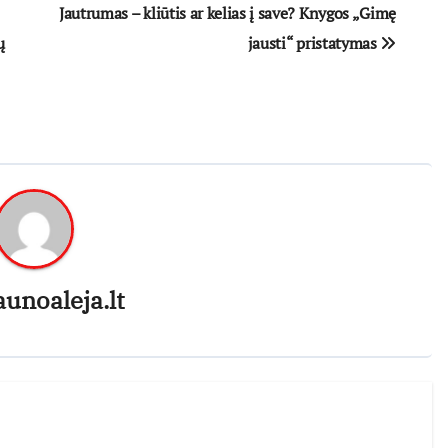
Jautrumas – kliūtis ar kelias į save? Knygos „Gimę
ų
jausti“ pristatymas
aunoaleja.lt