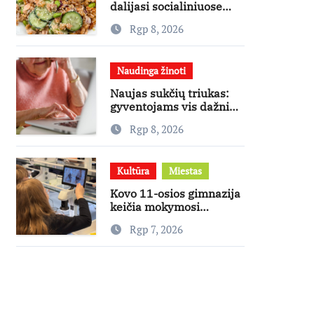
dalijasi socialiniuose
tinkluose
Rgp 8, 2026
išpopuliarėjusiu lašišos
salotų receptu
Naudinga žinoti
Naujas sukčių triukas:
gyventojams vis dažniau
skambina per „Viber“
Rgp 8, 2026
Kultūra
Miestas
Kovo 11-osios gimnazija
keičia mokymosi
kultūrą: nuo žinių
Rgp 7, 2026
kaupimo – prie jų
supratimo ir taikymo