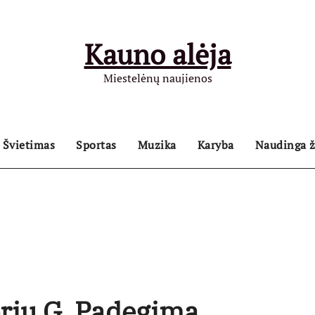
Kauno alėja
Miestelėnų naujienos
Švietimas
Sportas
Muzika
Karyba
Naudinga ž
erių G. Padegimą