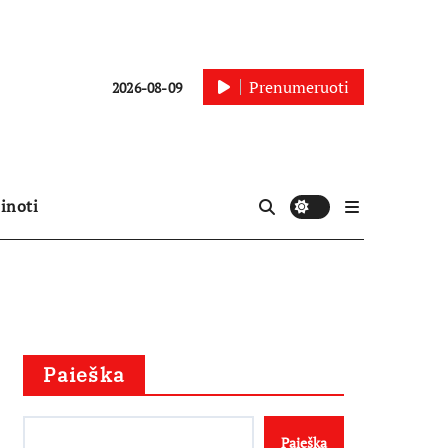
Prenumeruoti
2026-08-09
inoti
Paieška
Paieška