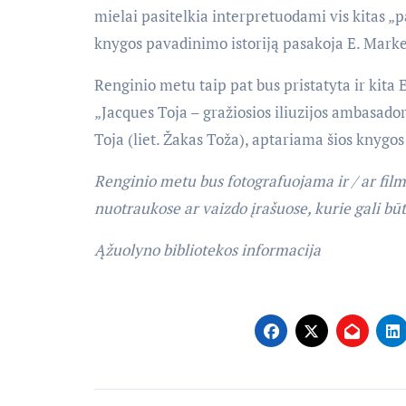
mielai pasitelkia interpretuodami vis kitas „p
knygos pavadinimo istoriją pasakoja E. Marke
Renginio metu taip pat bus pristatyta ir kita
„Jacques Toja – gražiosios iliuzijos ambasado
Toja (liet. Žakas Toža), aptariama šios knygos
Renginio metu bus fotografuojama ir / ar film
nuotraukose ar vaizdo įrašuose, kurie gali bū
Ąžuolyno bibliotekos informacija