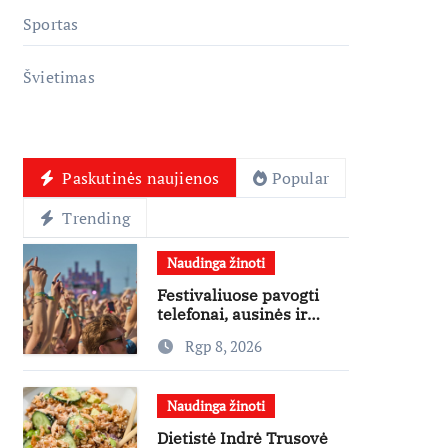
Sportas
Švietimas
Paskutinės naujienos
Popular
Trending
Naudinga žinoti
Festivaliuose pavogti
telefonai, ausinės ir
laikrodžiai – ekspertai
Rgp 8, 2026
primena apie
didžiausias finansines
rizikas
Naudinga žinoti
Dietistė Indrė Trusovė