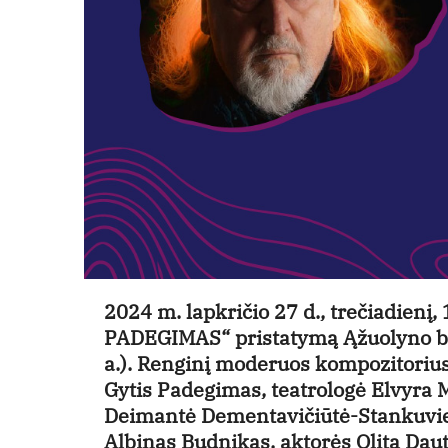
2024 m. lapkričio 27 d., trečiadienį,
PADEGIMAS“ pristatymą Ąžuolyno bibl
a.). Renginį moderuos kompozitorius
Gytis Padegimas, teatrologė Elvyra M
Deimantė Dementavičiūtė-Stankuvienė
Albinas Budnikas, aktorės Olita Dauta