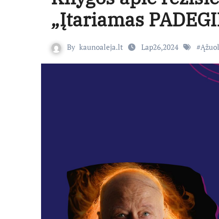
„Įtariamas PADEGI
By
kaunoaleja.lt
Lap26,2024
#
Ąžuol