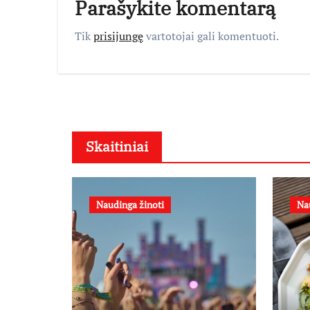
Parašykite komentarą
Tik
prisijungę
vartotojai gali komentuoti.
Skaitiniai
Naudinga žinoti
Na