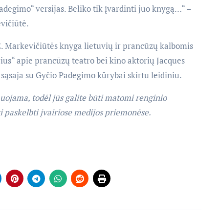
adegimo“ versijas. Beliko tik įvardinti juo knygą…“ –
vičiūtė.
 E. Markevičiūtės knyga lietuvių ir prancūzų kalbomis
rius“ apie prancūzų teatro bei kino aktorių Jacques
 sąsaja su Gyčio Padegimo kūrybai skirtu leidiniu.
uojama, todėl jūs galite būti matomi renginio
ti paskelbti įvairiose medijos priemonėse.