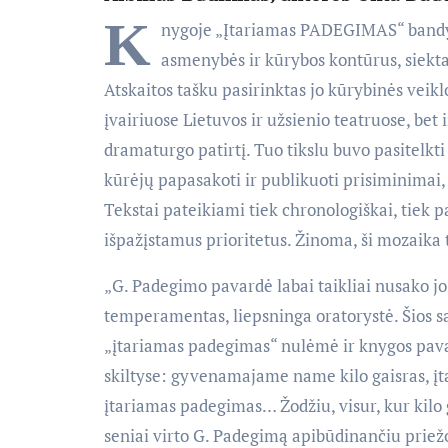
K
nygoje „Įtariamas PADEGIMAS“ bandyt
asmenybės ir kūrybos kontūrus, siekta
Atskaitos tašku pasirinktas jo kūrybinės veikl
įvairiuose Lietuvos ir užsienio teatruose, be
dramaturgo patirtį. Tuo tikslu buvo pasitelkti 
kūrėjų papasakoti ir publikuoti prisiminimai,
Tekstai pateikiami tiek chronologiškai, tiek p
išpažįstamus prioritetus. Žinoma, ši mozaika t
„G. Padegimo pavardė labai taikliai nusako j
temperamentas, liepsninga oratorystė. Šios s
„įtariamas padegimas“ nulėmė ir knygos pav
skiltyse: gyvenamajame name kilo gaisras, į
įtariamas padegimas… Žodžiu, visur, kur kilo 
seniai virto G. Padegimą apibūdinančiu priežodž