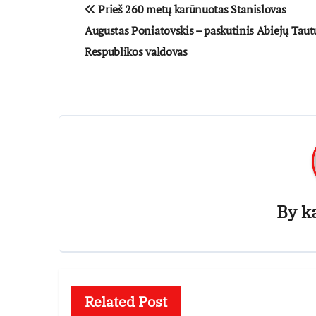
Navigacija
Prieš 260 metų karūnuotas Stanislovas
tarp
Augustas Poniatovskis – paskutinis Abiejų Taut
įrašų
Respublikos valdovas
By
k
Related Post