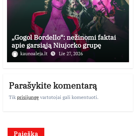
„Gogol Bordello“: nežinomi faktai
apie garsiąją Niujorko grupę
kaunoaleja.lt
Lie 27, 2026
Parašykite komentarą
Tik
prisijungę
vartotojai gali komentuoti.
Paieška