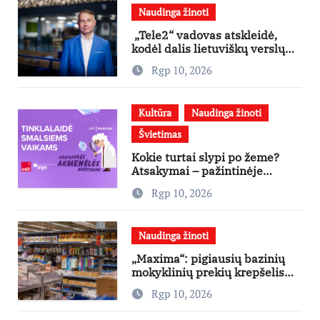
Naudinga žinoti
„Tele2“ vadovas atskleidė,
kodėl dalis lietuviškų verslų
taip ir neperžengia Lietuvos
Rgp 10, 2026
ribų
Kultūra
Naudinga žinoti
Švietimas
Kokie turtai slypi po žeme?
Atsakymai – pažintinėje
tinklalaidėje vaikams
Rgp 10, 2026
Naudinga žinoti
„Maxima“: pigiausių bazinių
mokyklinių prekių krepšelis
šiemet kainuoja mažiausiai
Rgp 10, 2026
nuo 2022-ųjų