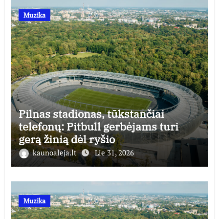
Muzika
Pilnas stadionas, tūkstančiai
telefonų: Pitbull gerbėjams turi
gerą žinią dėl ryšio
kaunoaleja.lt
Lie 31, 2026
Muzika