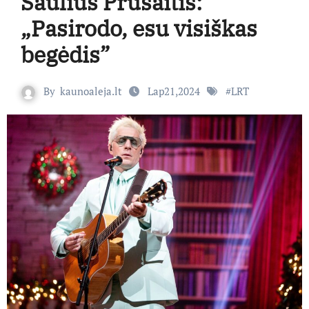
Saulius Prūsaitis:
„Pasirodo, esu visiškas
begėdis”
By
kaunoaleja.lt
Lap21,2024
#
LRT