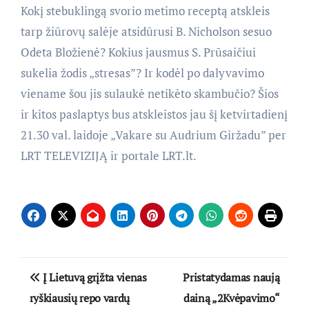
Kokį stebuklingą svorio metimo receptą atskleis
tarp žiūrovų salėje atsidūrusi B. Nicholson sesuo
Odeta Bložienė? Kokius jausmus S. Prūsaičiui
sukelia žodis „stresas”? Ir kodėl po dalyvavimo
viename šou jis sulaukė netikėto skambučio? Šios
ir kitos paslaptys bus atskleistos jau šį ketvirtadienį
21.30 val. laidoje „Vakare su Audrium Giržadu” per
LRT TELEVIZIJĄ ir portale LRT.lt.
Navigacija
Į Lietuvą grįžta vienas
Pristatydamas naują
tarp
ryškiausių repo vardų
dainą „2Kvėpavimo“