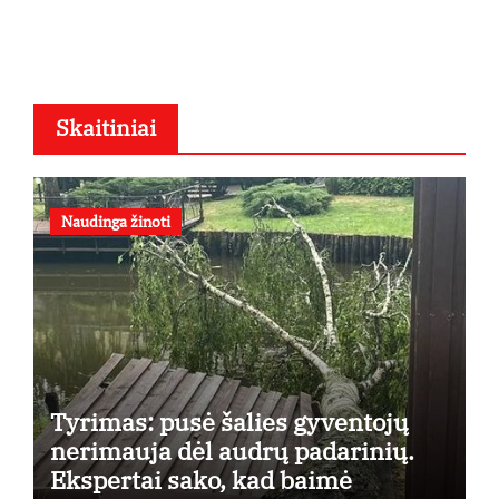
Skaitiniai
Naudinga žinoti
Tyrimas: pusė šalies gyventojų
nerimauja dėl audrų padarinių.
Ekspertai sako, kad baimė