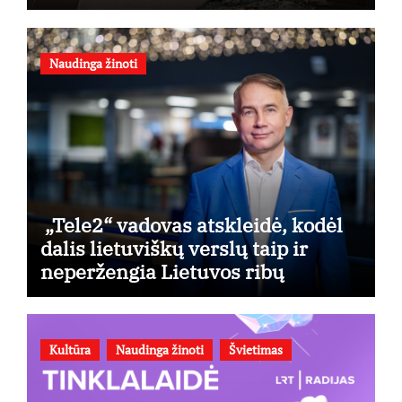
pagrįsta
Naudinga žinoti
„Tele2“ vadovas atskleidė, kodėl
dalis lietuviškų verslų taip ir
neperžengia Lietuvos ribų
Kultūra
Naudinga žinoti
Švietimas