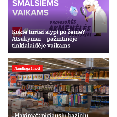
Kokie turtai slypi po žeme?
Atsakymai – pažintinėje
tinklalaidėje vaikams
Naudinga žinoti
„Maxima“: pigiausių bazinių