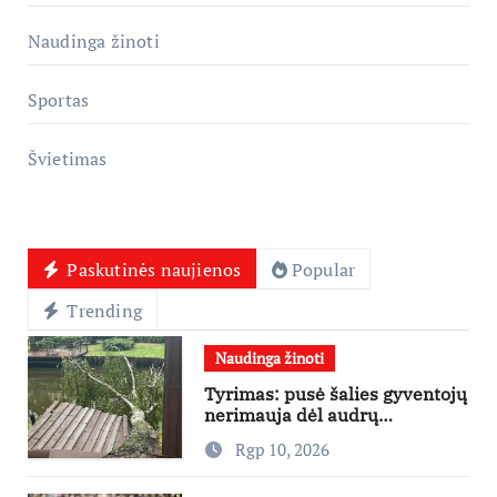
Naudinga žinoti
Sportas
Švietimas
Paskutinės naujienos
Popular
Trending
Naudinga žinoti
Tyrimas: pusė šalies gyventojų
nerimauja dėl audrų
padarinių. Ekspertai sako, kad
Rgp 10, 2026
baimė pagrįsta