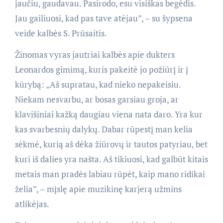
jaučiu, gaudavau. Pasirodo, esu visiškas begėdis.
Jau gailiuosi, kad pas tave atėjau”, – su šypsena
veide kalbės S. Prūsaitis.
Žinomas vyras jautriai kalbės apie dukters
Leonardos gimimą, kuris pakeitė jo požiūrį ir į
kūrybą: „Aš supratau, kad nieko nepakeisiu.
Niekam nesvarbu, ar bosas garsiau groja, ar
klavišiniai kažką daugiau viena nata daro. Yra kur
kas svarbesnių dalykų. Dabar rūpestį man kelia
sėkmė, kurią aš dėka žiūrovų ir tautos patyriau, bet
kuri iš dalies yra našta. Aš tikiuosi, kad galbūt kitais
metais man pradės labiau rūpėt, kaip mano ridikai
želia”, – mįslę apie muzikinę karjerą užmins
atlikėjas.