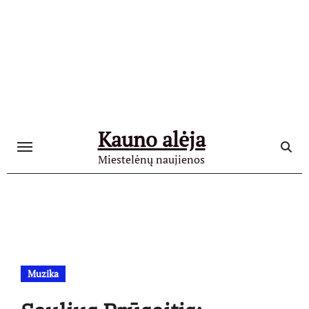
Skip
to
content
Kauno alėja
Miestelėnų naujienos
Muzika