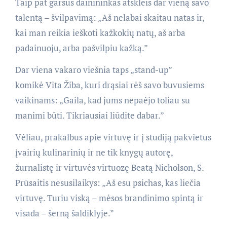
Taip pat garsus dainininkas atskleis dar vieną savo
talentą – švilpavimą: „Aš nelabai skaitau natas ir,
kai man reikia ieškoti kažkokių natų, aš arba
padainuoju, arba pašvilpiu kažką.”
Dar viena vakaro viešnia taps
„stand-up”
komikė
Vita Žiba, kuri drąsiai rėš savo buvusiems
vaikinams: „Gaila, kad jums nepaėjo toliau su
manimi būti. Tikriausiai liūdite dabar.”
Vėliau, prakalbus apie virtuvę ir į studiją pakvietus
įvairių kulinarinių ir ne tik knygų autorę,
žurnalistę ir virtuvės virtuozę Beatą Nicholson, S.
Prūsaitis nesusilaikys: „Aš esu psichas, kas liečia
virtuvę. Turiu viską – mėsos brandinimo spintą ir
visada – šerną šaldiklyje.”