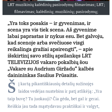
LRT muzikinių kalėdinių pasirodymų filmavimas; LRT;
filmavimas; kalėdinių; muzikinių; pasirodymų;
„Yra toks posakis – ir gyvenimas, ir
scena yra vis tiek scena. Aš gyvenime
labai paprastas ir nykus esu. Bet galvoju,
kad scenoje arba svečiuose visgi
reikalinga gražiai apsirengti”, – apie
išskirtinį savo stilių apsilankęs LRT
TELEVIZIJOS vakaro pokalbių šou
„Vakare su Audrium Giržadu” kalbės
dainininkas Saulius Prūsaitis.
Š
į kartą pikantiškiausių detalių sužinojęs
laidos vedėjas nustebins ir patį atlikėją: „Yra
taip buvę? Tu juokauji? Čia gėda, bet gal ir gerai.
Reiškia jau tada mąstydavau praktiškai ir valgyt,