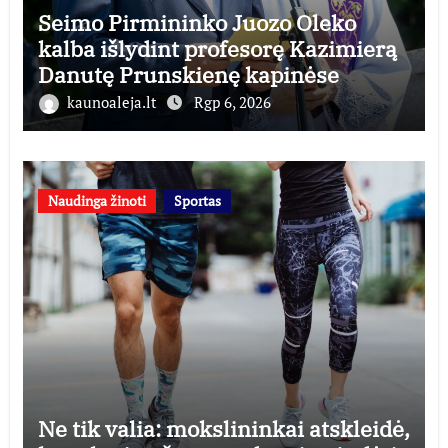
Seimo Pirmininko Juozo Oleko
kalba išlydint profesorę Kazimierą
Danutę Prunskienę kapinėse
kaunoaleja.lt
Rgp 6, 2026
Naudinga žinoti
Sportas
Ne tik valia: mokslininkai atskleidė,