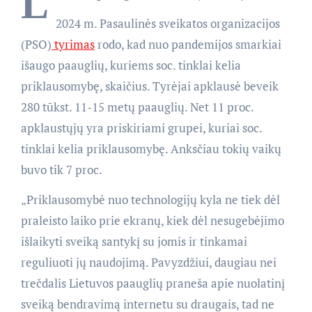
L
2024 m. Pasaulinės sveikatos organizacijos
(PSO)
tyrimas
rodo, kad nuo pandemijos smarkiai
išaugo paauglių, kuriems soc. tinklai kelia
priklausomybę, skaičius. Tyrėjai apklausė beveik
280 tūkst. 11-15 metų paauglių. Net 11 proc.
apklaustųjų yra priskiriami grupei, kuriai soc.
tinklai kelia priklausomybę. Anksčiau tokių vaikų
buvo tik 7 proc.
„Priklausomybė nuo technologijų kyla ne tiek dėl
praleisto laiko prie ekranų, kiek dėl nesugebėjimo
išlaikyti sveiką santykį su jomis ir tinkamai
reguliuoti jų naudojimą. Pavyzdžiui, daugiau nei
trečdalis Lietuvos paauglių praneša apie nuolatinį
sveiką bendravimą internetu su draugais, tad ne