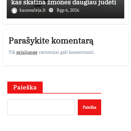
kas skatina žmones daugiau judėti
kaunoaleja.lt
Rgp 6, 2026
Parašykite komentarą
Tik
prisijungę
vartotojai gali komentuoti.
Paieška
Paieška