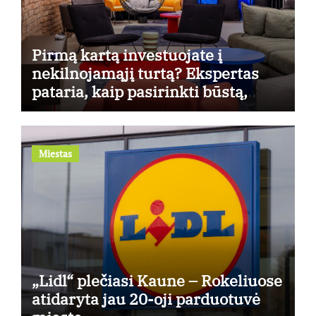
Pirmą kartą investuojate į
nekilnojamąjį turtą? Ekspertas
pataria, kaip pasirinkti būstą,
kuris generuos grąžą
Miestas
„Lidl“ plečiasi Kaune – Rokeliuose
atidaryta jau 20-oji parduotuvė