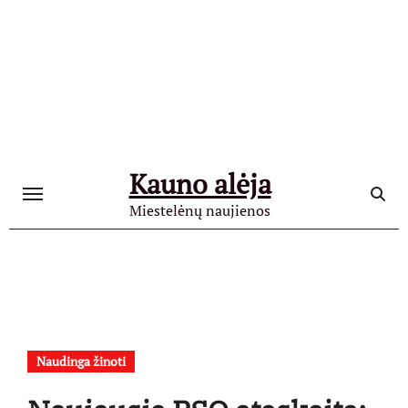
Skip
to
content
Kauno alėja
Miestelėnų naujienos
Naudinga žinoti