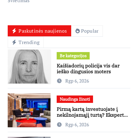
Švietimas
Paskutinės naujienos
Popular
Trending
Be kategorijos
Kaišiadorių policija vis dar
ieško dingusios moters
Rgp 6, 2026
Naudinga žinoti
Pirmą kartą investuojate į
nekilnojamąjį turtą? Ekspertas
pataria, kaip pasirinkti būstą,
Rgp 6, 2026
kuris generuos grąžą