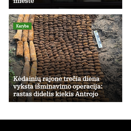
mieste
Karyba
Kėdainių rajone trečia diena
vyksta išminavimo operacija:
rastas didelis kiekis Antrojo
pasaulinio karo laikų standartinės
amunicijos ir jos dalių