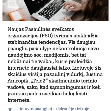
Naujas Pasaulinės sveikatos
organizacijos (PSO
)
tyrimas atskleidžia
stebinančias tendencijas. Vis daugiau
paauglių pasaulyje nekontroliuoja savo
naudojimo soc. medijomis, bet tai
nebūtinai tie vaikai, kurie praleidžia
internete daugiausiai laiko. Lietuvoje šis
skaičius viršija pasaulinį vidurkį. Justina
Antropik, „Tele2“ skaitmeninio turinio
vadovė, sako, kad sąmoningumas ir keli
įrankiai padės sveikiau laiką leisti
internete.
ietuvos paaugliai – didesnėje rizikoje