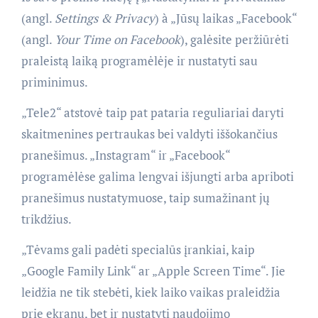
(angl.
Settings & Privacy
) à „Jūsų laikas „Facebook“
(angl.
Your Time on Facebook
), galėsite peržiūrėti
praleistą laiką programėlėje ir nustatyti sau
priminimus.
„Tele2“ atstovė taip pat pataria reguliariai daryti
skaitmenines pertraukas bei valdyti iššokančius
pranešimus. „Instagram“ ir „Facebook“
programėlėse galima lengvai išjungti arba apriboti
pranešimus nustatymuose, taip sumažinant jų
trikdžius.
„Tėvams gali padėti specialūs įrankiai, kaip
„Google Family Link“ ar „Apple Screen Time“. Jie
leidžia ne tik stebėti, kiek laiko vaikas praleidžia
prie ekranų, bet ir nustatyti naudojimo