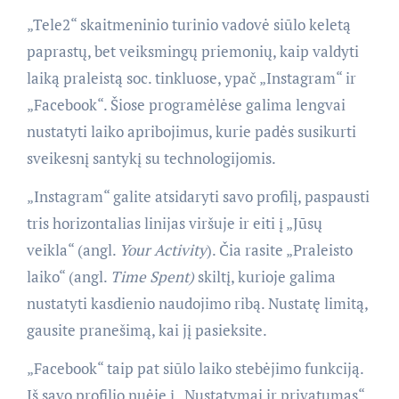
„Tele2“ skaitmeninio turinio vadovė siūlo keletą
paprastų, bet veiksmingų priemonių, kaip valdyti
laiką praleistą soc. tinkluose, ypač „Instagram“ ir
„Facebook“. Šiose programėlėse galima lengvai
nustatyti laiko apribojimus, kurie padės susikurti
sveikesnį santykį su technologijomis.
„Instagram“ galite atsidaryti savo profilį, paspausti
tris horizontalias linijas viršuje ir eiti į „Jūsų
veikla“ (angl.
Your Activity
). Čia rasite „Praleisto
laiko“ (angl.
Time Spent)
skiltį, kurioje galima
nustatyti kasdienio naudojimo ribą. Nustatę limitą,
gausite pranešimą, kai jį pasieksite.
„Facebook“ taip pat siūlo laiko stebėjimo funkciją.
Iš savo profilio nuėję į „Nustatymai ir privatumas“