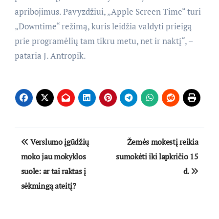
apribojimus. Pavyzdžiui, „Apple Screen Time“ turi
„Downtime“ režimą, kuris leidžia valdyti prieigą
prie programėlių tam tikru metu, net ir naktį“, –
pataria J. Antropik.
Navigacija
Verslumo įgūdžių
Žemės mokestį reikia
tarp
moko jau mokyklos
sumokėti iki lapkričio 15
suole: ar tai raktas į
d.
įrašų
sėkmingą ateitį?