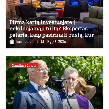
Pirmą kartą investuojate į
nekilnojamąjį turtą? Ekspertas
pataria, kaip pasirinkti būstą, kuris
generuos grąžą
kaunoaleja.lt
Rgp 6, 2026
Naudinga žinoti