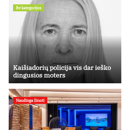
Be kategorijos
Kaišiadorių policija vis dar ieško
dingusios moters
Naudinga žinoti