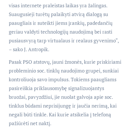
visas internete praleistas laikas yra žalingas.
Suaugusieji turėtų palaikyti atvirą dialogą su
paaugliais ir suteikti jiems įrankių, padedančių
geriau valdyti technologijų naudojimą bei rasti
pusiausvyrą tarp virtualaus ir realaus gyvenimo“,
– sako J. Antropik.
Pasak PSO atstovų, jauni žmonės, kurie priskiriami
probleminio soc. tinklų naudojimo grupei, sunkiai
kontroliuoja savo impulsus. Tokiems paaugliams
pasireiškia priklausomybę signalizuojantys
bruožai, pavyzdžiui, jie nuolat galvoja apie soc.
tinklus būdami neprisijungę ir jaučia nerimą, kai
negali būti tinkle. Kai kurie atsikelia į telefoną
pažiūrėti net naktį.