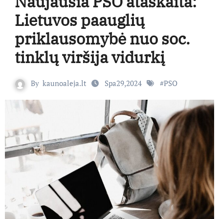
Naujausia PSO ataskaita:
Lietuvos paauglių
priklausomybė nuo soc.
tinklų viršija vidurkį
By
kaunoaleja.lt
Spa29,2024
#
PSO