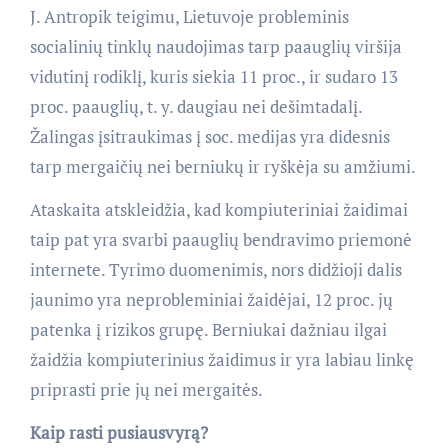
J. Antropik teigimu, Lietuvoje probleminis
socialinių tinklų naudojimas tarp paauglių viršija
vidutinį rodiklį, kuris siekia 11 proc., ir sudaro 13
proc. paauglių, t. y. daugiau nei dešimtadalį.
Žalingas įsitraukimas į soc. medijas yra didesnis
tarp mergaičių nei berniukų ir ryškėja su amžiumi.
Ataskaita atskleidžia, kad kompiuteriniai žaidimai
taip pat yra svarbi paauglių bendravimo priemonė
internete. Tyrimo duomenimis, nors didžioji dalis
jaunimo yra neprobleminiai žaidėjai, 12 proc. jų
patenka į rizikos grupę. Berniukai dažniau ilgai
žaidžia kompiuterinius žaidimus ir yra labiau linkę
priprasti prie jų nei mergaitės.
Kaip rasti pusiausvyrą?