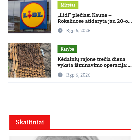
Miestas
„Lidl“ plečiasi Kaune –
Rokeliuose atidaryta jau 20-oji
parduotuvė mieste
Rgp 6, 2026
Karyba
Kėdainių rajone trečia diena
vyksta išminavimo operacija:
rastas didelis kiekis Antrojo
Rgp 6, 2026
pasaulinio karo laikų
standartinės amunicijos ir jos
dalių
Skaitiniai