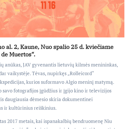
 al. 2, Kaune, Nuo spalio 25 d. kviečiame
a de Muertos“.
nių anūkas, JAV gyvenantis lietuvių kilmės menininkas,
dar vaikystėje. Tėvas, nupirkęs „Rolleicord“
ekspedicijas, kurios suformavo Algio meninį matymą.
avo fotografijos įgūdžius ir įgijo kino ir televizijos
gis daugiausia dėmesio skiria dokumentinei
us ir kultūrinius reiškinius.
urtas 2017 metais, kai ispanakalbių bendruomenę Niu