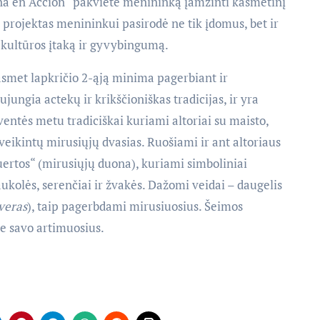
ina en Acción“ pakvietė menininką įamžinti kasmetinį
 projektas menininkui pasirodė ne tik įdomus, bet ir
 kultūros įtaką ir gyvybingumą.
asmet lapkričio 2-ąją minima pagerbiant ir
jungia actekų ir krikščioniškas tradicijas, ir yra
entės metu tradiciškai kuriami altoriai su maisto,
veikintų mirusiųjų dvasias. Ruošiami ir ant altoriaus
uertos“ (mirusiųjų duona), kuriami simboliniai
olės, serenčiai ir žvakės. Dažomi veidai – daugelis
veras
), taip pagerbdami mirusiuosius. Šeimos
ie savo artimuosius.