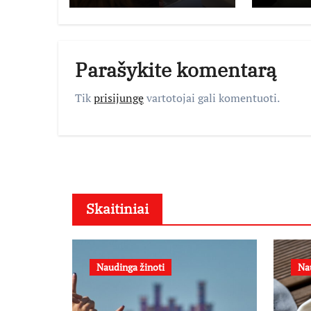
taikymo
Parašykite komentarą
Tik
prisijungę
vartotojai gali komentuoti.
Skaitiniai
Naudinga žinoti
Na