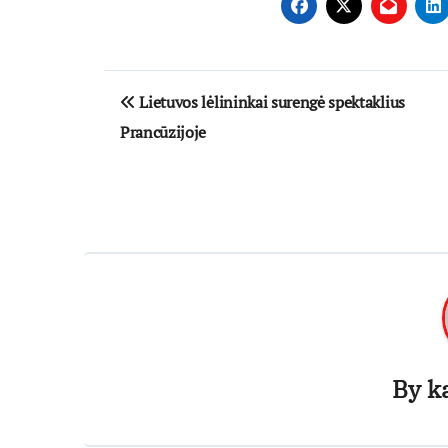
Navigacija
Lietuvos lėlininkai surengė spektaklius
tarp
Prancūzijoje
įrašų
By
k