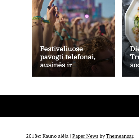
Festivaliuose
Di
pavogti telefonai,
Tr
ausinės ir
so
laikrodžiai –
ti
ekspertai primena
iš
apie didžiausias
la
finansines rizikas
re
2018© Kauno alėja
|
Paper News
by
Themeansar
.