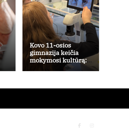
Kovo 11-osios
gimnazija keičia
mokymosi kultūrą:
a
nuo žinių kaupimo –
prie jų supratimo ir
taikymo