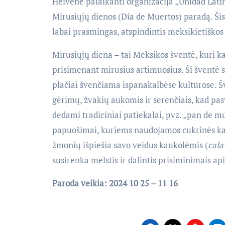
Heivene palaikanti organizacija „Unidad Lat
Mirusiųjų dienos (Día de Muertos) paradą. Šis
labai prasmingas, atspindintis meksikietiškos
Mirusiųjų diena – tai Meksikos šventė, kuri k
prisimenant mirusius artimuosius. Ši šventė su
plačiai švenčiama ispanakalbėse kultūrose. Šv
gėrimų, žvakių aukomis ir serenčiais, kad pas
dedami tradiciniai patiekalai, pvz. „pan de m
papuošimai, kuriems naudojamos cukrinės kauk
žmonių išpiešia savo veidus kaukolėmis (
cala
susirenka melstis ir dalintis prisiminimais ap
Paroda veikia: 2024 10 25 – 11 16