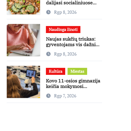
dalijasi socialiniuose
tinkluose
Rgp 8, 2026
išpopuliarėjusiu lašišos
salotų receptu
Naudinga žinoti
Naujas sukčių triukas:
gyventojams vis dažniau
skambina per „Viber“
Rgp 8, 2026
Kultūra
Miestas
Kovo 11-osios gimnazija
keičia mokymosi
kultūrą: nuo žinių
Rgp 7, 2026
kaupimo – prie jų
supratimo ir taikymo