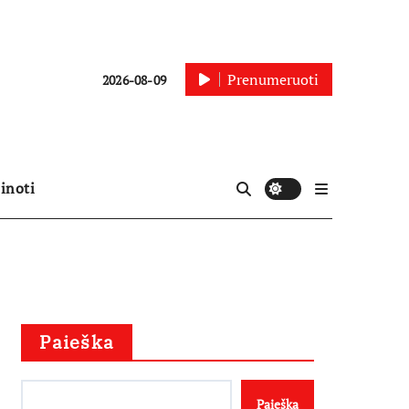
Prenumeruoti
2026-08-09
inoti
Paieška
Paieška