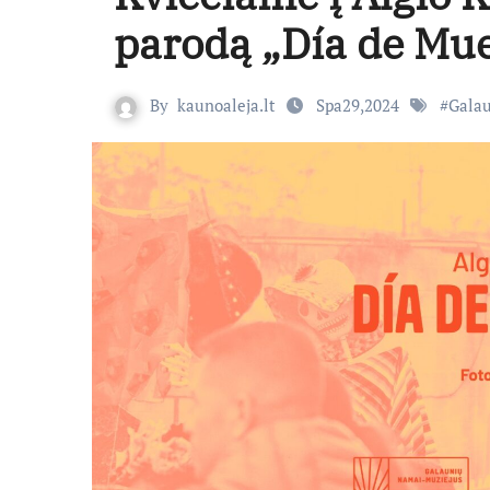
parodą „Día de Mue
By
kaunoaleja.lt
Spa29,2024
#
Galau