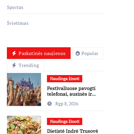
Sportas
Švietimas
Paskutinės naujienos
Popular
Trending
Naudinga žinoti
Festivaliuose pavogti
telefonai, ausinės ir
laikrodžiai – ekspertai
Rgp 8, 2026
primena apie
didžiausias finansines
rizikas
Naudinga žinoti
Dietistė Indrė Trusovė