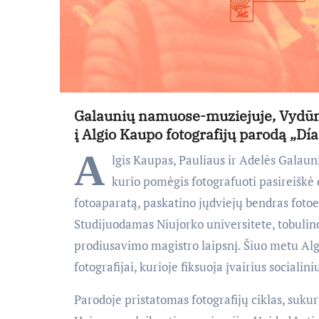
Galaunių namuose-muziejuje, Vydūno
į Algio Kaupo fotografijų parodą „Dí
A
lgis Kaupas, Pauliaus ir Adelės Galau
kurio pomėgis fotografuoti pasireiškė 
fotoaparatą, paskatino jųdviejų bendras foto
Studijuodamas Niujorko universitete, tobulino s
prodiusavimo magistro laipsnį. Šiuo metu Al
fotografijai, kurioje fiksuoja įvairius socialini
Parodoje pristatomas fotografijų ciklas, suk