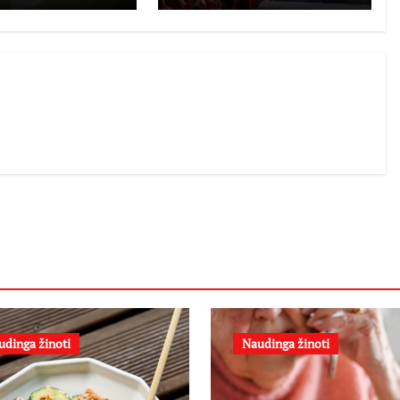
atkeliauja į
Lietuvą
udinga žinoti
Naudinga žinoti