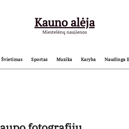
Kauno alėja
Miestelėnų naujienos
Švietimas
Sportas
Muzika
Karyba
Naudinga ž
aupo fotografijų