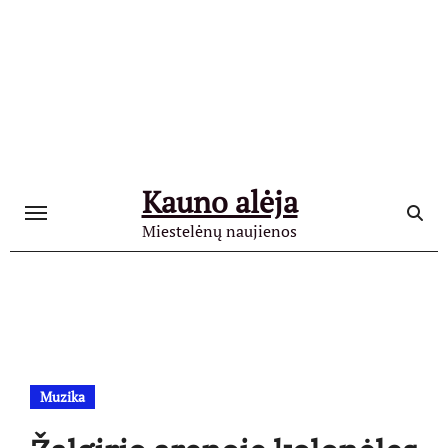
Skip
to
content
Kauno alėja
Miestelėnų naujienos
Muzika