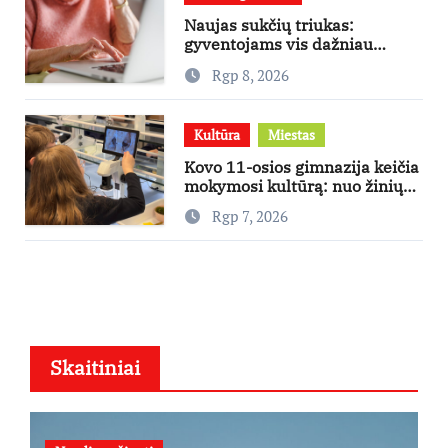
Naujas sukčių triukas:
gyventojams vis dažniau
skambina per „Viber“
Rgp 8, 2026
Kultūra
Miestas
Kovo 11-osios gimnazija keičia
mokymosi kultūrą: nuo žinių
kaupimo – prie jų supratimo ir
Rgp 7, 2026
taikymo
Skaitiniai