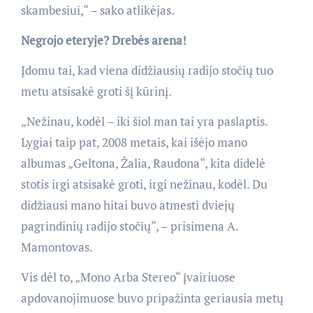
skambesiui,“ – sako atlikėjas.
Negrojo eteryje? Drebės arena!
Įdomu tai, kad viena didžiausių radijo stočių tuo
metu atsisakė groti šį kūrinį.
„Nežinau, kodėl – iki šiol man tai yra paslaptis.
Lygiai taip pat, 2008 metais, kai išėjo mano
albumas „Geltona, Žalia, Raudona“, kita didelė
stotis irgi atsisakė groti, irgi nežinau, kodėl. Du
didžiausi mano hitai buvo atmesti dviejų
pagrindinių radijo stočių“, – prisimena A.
Mamontovas.
Vis dėl to, „Mono Arba Stereo“ įvairiuose
apdovanojimuose buvo pripažinta geriausia metų