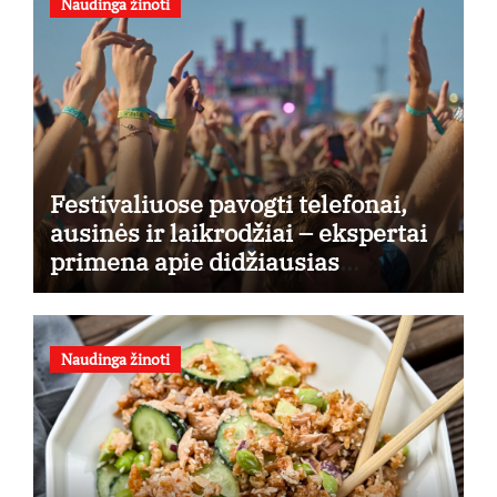
Naudinga žinoti
Festivaliuose pavogti telefonai,
ausinės ir laikrodžiai – ekspertai
primena apie didžiausias
finansines rizikas
Naudinga žinoti