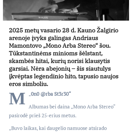
2025 metų vasario 28 d. Kauno Žalgirio
arenoje įvyks galingas Andriaus
Mamontovo „Mono Arba Stereo“ šou.
Tūkstantinėms minioms šėlstant,
skambės hitai, kurių norisi klausytis
garsiai. Nėra abejonių – šis siautulys
įkvėptas legendinio hito, tapusio naujos
eros simboliu.
M
„
0n0 @rba St3r30“
Albumas bei daina „Mono Arba Stereo“
pasirodė prieš 25-erius metus.
„Buvo laikas, kai daugelio namuose atsirado