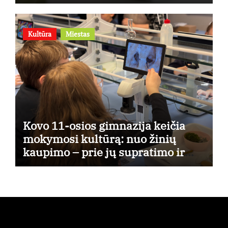
Kultūra
Miestas
Kovo 11-osios gimnazija keičia
mokymosi kultūrą: nuo žinių
kaupimo – prie jų supratimo ir
taikymo