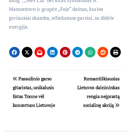
daug“, „Mes Čia“ bei kitas žymiausias A.
Mamontovo ir grupės „Foje“ dainas, kurios
geriausiai skamba, atliekamos garsiai, su didele
energija.
Navigacija
Pasaulinio garso
Romantiškiausias
tarp
gitaristas, unikalusis
Lietuvos dainininkas
Estas Tonne vėl
rengia neįprastą
įrašų
koncertuos Lietuvoje
socialinę akciją