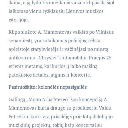
daina, o ją lydintis muzikinis vaizdo klipas iki šiol
laikomas vienu ryškiausių Lietuvos muzikos
istorijoje.
Klipo siužete A. Mamontovas vaikšto po Vilniaus
senamiestį, yra sulaikomas policijos, šėlsta
apleistoje statybvietėje ir važinėjasi po miestą
antikvariniu „Chrysler“ automobiliu. Praėjus 25-
eriems metams, kai kurios, į laiko mašiną
patekusios detalės, atgims ir koncerte.
Pasiruoškite: kolonėlės nepasigailės
Galingą „Mono Arba Stereo“ šou koncepciją A.
Mamontovas kuria drauge su prodiuseriu Valdu
Petreikiu, kuris yra prisidėjęs prie kitų didelių jo
muzikinių projektų, tokių kaip koncertai su