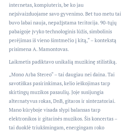
internetas, kompiuteris, be ko jau
neįsivaizduojame savo gyvenimo. Bet tuo metu tai
buvo labai nauja, nepažįstama teritorija. 90-tųjų
pabaigoje įvyko technologinis lūžis, simbolinis
perėjimas iš vieno šimtmečio į kitą,“ – kontekstą
prisimena A. Mamontovas.
Laikmetis padiktavo unikalią muzikinę stilistiką.
„Mono Arba Stereo“ – tai daugiau nei daina. Tai
savotiškas pasirinkimas, kelio ieškojimas tarp
skirtingų muzikos pasaulių. Joje susijungia
alternatyvus rokas, DnB, gitaros ir sintezatoriai.
Mano kūryboje visada slypi balansas tarp
elektronikos ir gitarinės muzikos. Šis koncertas –
tai duoklė triukšmingam, energingam roko