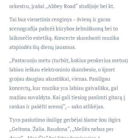
orkestru, įrašai „Abbey Road“ studijoje bei kt.
Tai bus vienetinis renginys – šviesų ir garso
scenografija pabrėš kūrybos šelmiškumą bei to
laikmečio estetiką. Koncerte skambanti muzika
atspindės šių dienų jausmus.
„Pastaruoju metu (turbūt, kokius penkerius metus)
labiau ieškau elektroninio skambesio, o šįmet
grojau daugiau akustiškai, vienas. Pasiilgau
koncertų, kur muzika yra labiau gaivališka, gal
mažiau suvaldyta. Kai gali tiesiog pasiimti gitarą į
rankas ir pašėlti scenoj“, – sako atlikėjas.
Tyro pasiutimo išsiilgę gerbėjai šiame šou išgirs
„Geltona. Žalia. Raudona“, „Meilės nebus per