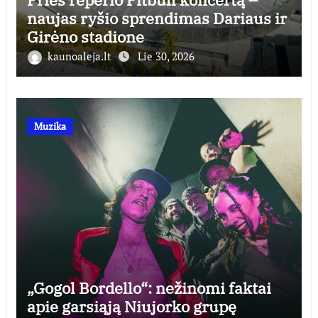
naujas ryšio sprendimas Dariaus ir
Girėno stadione
kaunoaleja.lt
Lie 30, 2026
Muzika
„Gogol Bordello“: nežinomi faktai
apie garsiąją Niujorko grupę