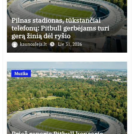
Pilnas stadionas, tūkstančiai
telefonų: Pitbull gerbėjams turi
gerą žinią dėl ryšio
kaunoaleja.lt
Lie 31, 2026
Muzika
Prieš reperio Pitbull koncertą –