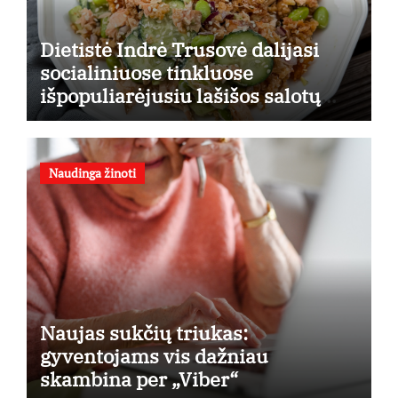
Dietistė Indrė Trusovė dalijasi
socialiniuose tinkluose
išpopuliarėjusiu lašišos salotų
receptu
Naudinga žinoti
Naujas sukčių triukas:
gyventojams vis dažniau
skambina per „Viber“