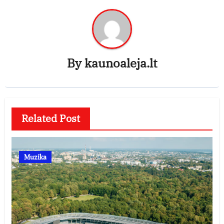
By
kaunoaleja.lt
Related Post
Muzika