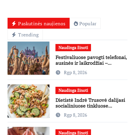
Paskutinės naujienos
Popular
Trending
Naudinga žinoti
Festivaliuose pavogti telefonai,
ausinės ir laikrodžiai –
ekspertai primena apie
Rgp 8, 2026
didžiausias finansines rizikas
Naudinga žinoti
Dietistė Indrė Trusovė dalijasi
socialiniuose tinkluose
išpopuliarėjusiu lašišos salotų
Rgp 8, 2026
receptu
Naudinga žinoti