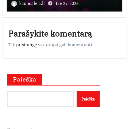
kaunoaleja.lt
Lie 27, 2026
Parašykite komentarą
Tik
prisijungę
vartotojai gali komentuoti.
Paieška
Paieška