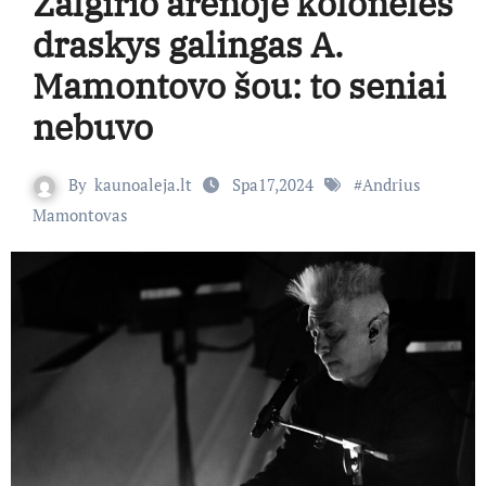
Žalgirio arenoje kolonėles
draskys galingas A.
Mamontovo šou: to seniai
nebuvo
By
kaunoaleja.lt
Spa17,2024
#
Andrius
Mamontovas