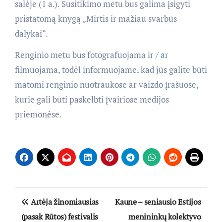
salėje (1 a.). Susitikimo metu bus galima įsigyti
pristatomą knygą „Mirtis ir mažiau svarbūs
dalykai“.
Renginio metu bus fotografuojama ir / ar
filmuojama, todėl informuojame, kad jūs galite būti
matomi renginio nuotraukose ar vaizdo įrašuose,
kurie gali būti paskelbti įvairiose medijos
priemonėse.
Navigacija
Artėja žinomiausias
Kaune – seniausio Estijos
tarp
(pasak Rūtos) festivalis
menininkų kolektyvo