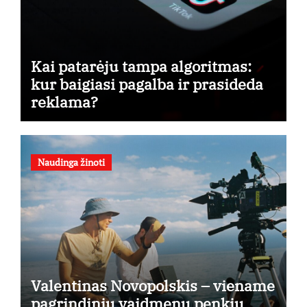
Kai patarėju tampa algoritmas:
kur baigiasi pagalba ir prasideda
reklama?
Naudinga žinoti
Valentinas Novopolskis – viename
pagrindinių vaidmenų penkių