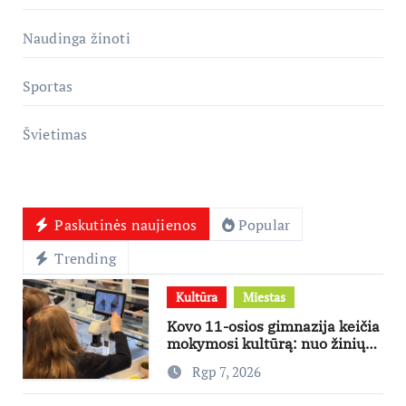
Naudinga žinoti
Sportas
Švietimas
Paskutinės naujienos
Popular
Trending
Kultūra
Miestas
Kovo 11-osios gimnazija keičia
mokymosi kultūrą: nuo žinių
kaupimo – prie jų supratimo ir
Rgp 7, 2026
taikymo