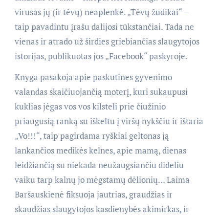
virusas jų (ir tėvų) neaplenkė. „Tėvų žudikai“ –
taip pavadintu įrašu dalijosi tūkstančiai. Tada ne
vienas ir atrado už širdies griebiančias slaugytojos
istorijas, publikuotas jos „Facebook“ paskyroje.
Knyga pasakoja apie paskutines gyvenimo
valandas skaičiuojančią moterį, kuri sukaupusi
kuklias jėgas vos vos kilsteli prie čiužinio
priaugusią ranką su iškeltu į viršų nykščiu ir ištaria
„Vo!!!“, taip pagirdama ryškiai geltonas ją
lankančios medikės kelnes, apie mamą, dienas
leidžiančią su niekada neužaugsiančiu dideliu
vaiku tarp kalnų jo mėgstamų dėlionių… Laima
Baršauskienė fiksuoja jautrias, graudžias ir
skaudžias slaugytojos kasdienybės akimirkas, ir