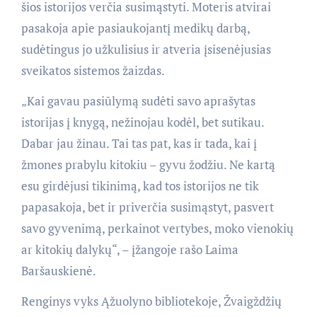
šios istorijos verčia susimąstyti. Moteris atvirai
pasakoja apie pasiaukojantį medikų darbą,
sudėtingus jo užkulisius ir atveria įsisenėjusias
sveikatos sistemos žaizdas.
„Kai gavau pasiūlymą sudėti savo aprašytas
istorijas į knygą, nežinojau kodėl, bet sutikau.
Dabar jau žinau. Tai tas pat, kas ir tada, kai į
žmones prabylu kitokiu – gyvu žodžiu. Ne kartą
esu girdėjusi tikinimą, kad tos istorijos ne tik
papasakoja, bet ir priverčia susimąstyt, pasvert
savo gyvenimą, perkainot vertybes, moko vienokių
ar kitokių dalykų“, – įžangoje rašo Laima
Baršauskienė.
Renginys vyks Ąžuolyno bibliotekoje, Žvaigždžių