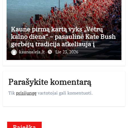
Kaune pirmą kartą vyks „Vėtrų
kalno diena“ – pasaulinė Kate Bush
gerbėjų tradicija atkeliauja į
Lietuvą
kaunoaleja.lt
Lie 23, 2026
Parašykite komentarą
Tik
prisijungę
vartotojai gali komentuoti.
Paieška