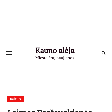
Skip
to
content
Kauno alėja
Miestelėnų naujienos
Kultūra