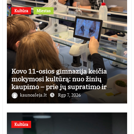
Kultūra
Miestas
Kovo 11-osios gimnazija keičia
mokymosi kultūrą: nuo žinių
kaupimo – prie jų supratimo ir
taikymo
kaunoaleja.lt
Rgp 7, 2026
Kultūra