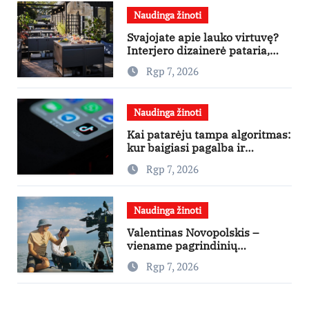
Naudinga žinoti
Svajojate apie lauko virtuvę?
Interjero dizainerė pataria,
nuo ko pradėti
Rgp 7, 2026
Naudinga žinoti
Kai patarėju tampa algoritmas:
kur baigiasi pagalba ir
prasideda reklama?
Rgp 7, 2026
Naudinga žinoti
Valentinas Novopolskis –
viename pagrindinių
vaidmenų penkių šalių filme
Rgp 7, 2026
„Nugalėtoja“: Lietuvos kino
teatruose – nuo rugpjūčio 7-
osios