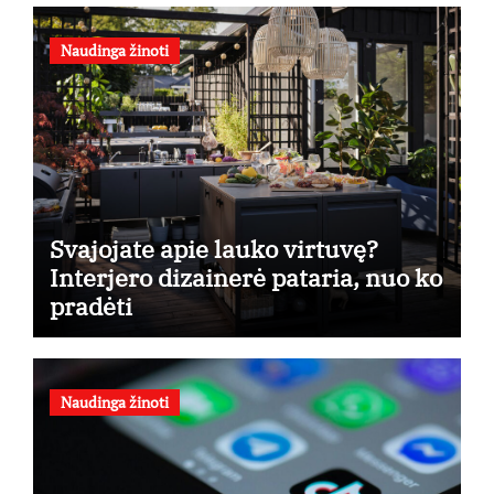
Naudinga žinoti
Svajojate apie lauko virtuvę?
Interjero dizainerė pataria, nuo ko
pradėti
Naudinga žinoti