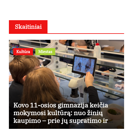
Skaitiniai
Kultūra
Miestas
Kovo 11-osios gimnazija keičia
mokymosi kultūrą: nuo žinių
kaupimo – prie jų supratimo ir
taikymo