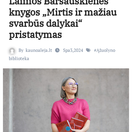
Laimos Baršauskienės
knygos „Mirtis ir mažiau
svarbūs dalykai“
pristatymas
By
kaunoaleja.lt
Spa3,2024
#
Ąžuolyno
biblioteka