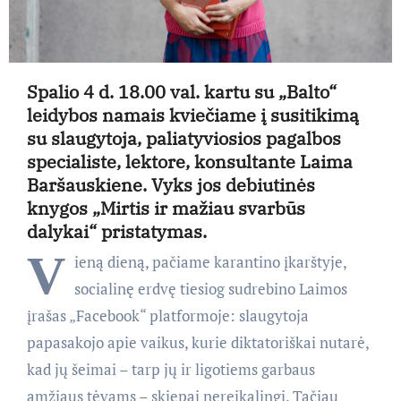
Spalio 4 d. 18.00 val. kartu su „Balto“
leidybos namais kviečiame į susitikimą
su slaugytoja, paliatyviosios pagalbos
specialiste, lektore, konsultante Laima
Baršauskiene. Vyks jos debiutinės
knygos „Mirtis ir mažiau svarbūs
dalykai“ pristatymas.
V
ieną dieną, pačiame karantino įkarštyje,
socialinę erdvę tiesiog sudrebino Laimos
įrašas „Facebook“ platformoje: slaugytoja
papasakojo apie vaikus, kurie diktatoriškai nutarė,
kad jų šeimai – tarp jų ir ligotiems garbaus
amžiaus tėvams – skiepai nereikalingi. Tačiau