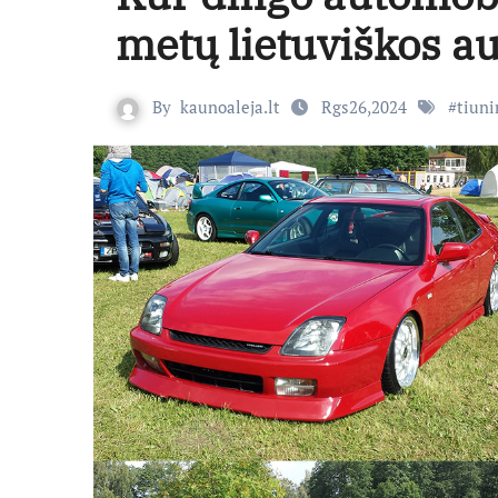
metų lietuviškos au
By
kaunoaleja.lt
Rgs26,2024
#
tiuni