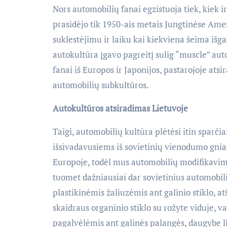
Nors automobilių fanai egzistuoja tiek, kiek 
prasidėjo tik 1950-ais metais Jungtinėse Ame
suklestėjimu ir laiku kai kiekviena šeima išga
autokultūra įgavo pagreitį sulig “muscle” aut
fanai iš Europos ir Japonijos, pastarojoje ats
automobilių subkultūros.
Autokultūros atsiradimas Lietuvoje
Taigi, automobilių kultūra plėtėsi itin sparčia
išsivadavusiems iš sovietinių vienodumo gniauž
Europoje, todėl mus automobilių modifikavimo
tuomet dažniausiai dar sovietinius automobili
plastikinėmis žaliuzėmis ant galinio stiklo, at
skaidraus organinio stiklo su rožyte viduje, va
pagalvėlėmis ant galinės palangės, daugybe li