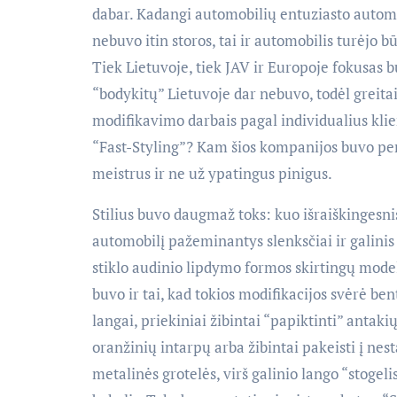
dabar. Kadangi automobilių entuziasto automob
nebuvo itin storos, tai ir automobilis turėjo
Tiek Lietuvoje, tiek JAV ir Europoje fokusas
“bodykitų” Lietuvoje dar nebuvo, todėl greita
modifikavimo darbais pagal individualius kl
“Fast-Styling”? Kam šios kompanijos buvo per
meistrus ir ne už ypatingus pinigus.
Stilius buvo daugmaž toks: kuo išraiškingesni
automobilį pažeminantys slenksčiai ir galinis
stiklo audinio lipdymo formos skirtingų mode
buvo ir tai, kad tokios modifikacijos svėrė be
langai, priekiniai žibintai “papiktinti” antaki
oranžinių intarpų arba žibintai pakeisti į ne
metalinės grotelės, virš galinio lango “stogelis