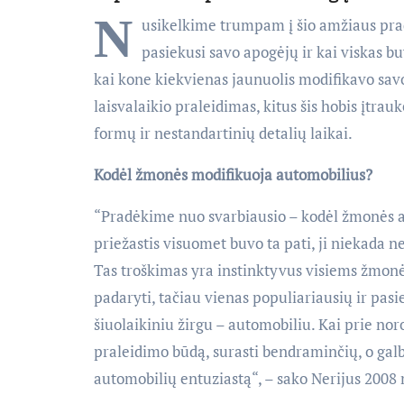
N
usikelkime trumpam į šio amžiaus pra
pasiekusi savo apogėjų ir kai viskas bu
kai kone kiekvienas jaunuolis modifikavo sav
laisvalaikio praleidimas, kitus šis hobis įtrau
formų ir nestandartinių detalių laikai.
Kodėl žmonės modifikuoja automobilius?
“Pradėkime nuo svarbiausio – kodėl žmonės a
priežastis visuomet buvo ta pati, ji niekada nesi
Tas troškimas yra instinktyvus visiems žmonė
padaryti, tačiau vienas populiariausių ir pasie
šiuolaikiniu žirgu – automobiliu. Kai prie noro
praleidimo būdą, surasti bendraminčių, o galbū
automobilių entuziastą“, – sako Nerijus 2008 