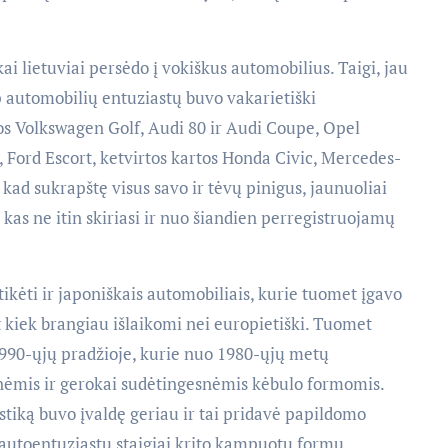
i lietuviai persėdo į vokiškus automobilius. Taigi, jau
p automobilių entuziastų buvo vakarietiški
tos Volkswagen Golf, Audi 80 ir Audi Coupe, Opel
 Ford Escort, ketvirtos kartos Honda Civic, Mercedes-
kad sukrapštę visus savo ir tėvų pinigus, jaunuoliai
as ne itin skiriasi ir nuo šiandien perregistruojamų
ikėti ir japoniškais automobiliais, kurie tuomet įgavo
t kiek brangiau išlaikomi nei europietiški. Tuomet
1990-ųjų pradžioje, kurie nuo 1980-ųjų metų
ėmis ir gerokai sudėtingesnėmis kėbulo formomis.
istiką buvo įvaldę geriau ir tai pridavė papildomo
autoentuziastų staigiai krito kampuotų formų