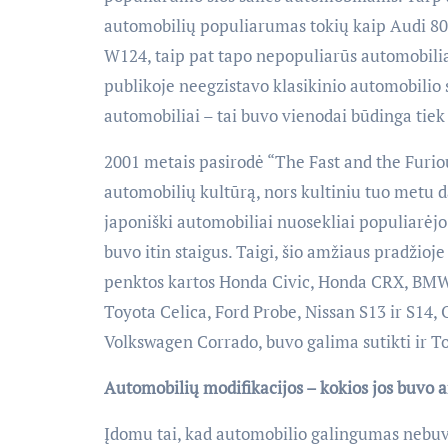
automobilių populiarumas tokių kaip Audi 80
W124, taip pat tapo nepopuliarūs automobili
publikoje neegzistavo klasikinio automobilio
automobiliai – tai buvo vienodai būdinga tiek 
2001 metais pasirodė “The Fast and the Furiou
automobilių kultūrą, nors kultiniu tuo metu d
japoniški automobiliai nuosekliai populiarėjo
buvo itin staigus. Taigi, šio amžiaus pradžioj
penktos kartos Honda Civic, Honda CRX, BMW
Toyota Celica, Ford Probe, Nissan S13 ir S14
Volkswagen Corrado, buvo galima sutikti ir T
Automobilių modifikacijos – kokios jos buvo 
Įdomu tai, kad automobilio galingumas nebuvo