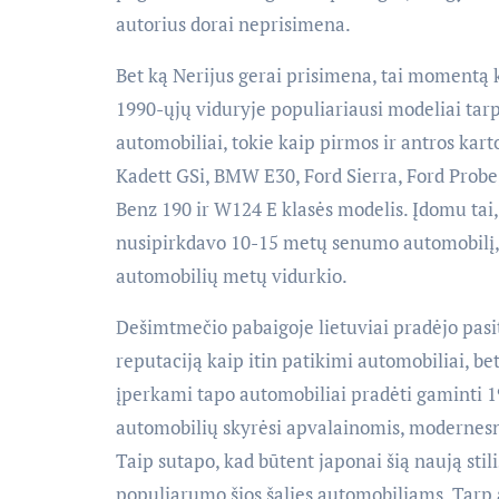
autorius dorai neprisimena.
Bet ką Nerijus gerai prisimena, tai momentą ka
1990-ųjų viduryje populiariausi modeliai tar
automobiliai, tokie kaip pirmos ir antros kar
Kadett GSi, BMW E30, Ford Sierra, Ford Probe,
Benz 190 ir W124 E klasės modelis. Įdomu tai, 
nusipirkdavo 10-15 metų senumo automobilį, k
automobilių metų vidurkio.
Dešimtmečio pabaigoje lietuviai pradėjo pasit
reputaciją kaip itin patikimi automobiliai, be
įperkami tapo automobiliai pradėti gaminti 
automobilių skyrėsi apvalainomis, modernesn
Taip sutapo, kad būtent japonai šią naują stil
populiarumo šios šalies automobiliams. Tarp 