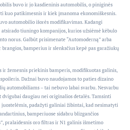
ilis buvo ir jo kasdieninis automobilis, o piniginės
 būti kuo patikimesnis ir kiek įmanoma ekonomiškesnis.
 buvo automobilio išorės modifikavimas. Kadangi
i atsirado tiuningo kompanijos, kurios užsiėmė kėbulo
iento norus. Galbūt prisimenate “Automoderną” arba
 brangios, bamperius ir slenksčius kepė pas garažiukų
s ir žemesnis priekinis bamperis, modifikuotas galinis,
 spoileris. Dažnai buvo naudojamos to paties dizaino
lių automobiliams – tai nebuvo labai svarbu. Nesvarbu
nt dvigubai daugiau nei originalios detalės. Tamsinti
ų juostelėmis, padažyti galiniai žibintai, kad nesimatyti
standartinius, bamperiuose sidabru blizgančios
”, pralaidesnis oro filtras ir N1 galinis išmetimo