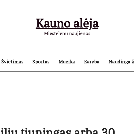
Kauno alėja
Miestelėnų naujienos
Švietimas
Sportas
Muzika
Karyba
Naudinga ž
lių tiuningas arba 30