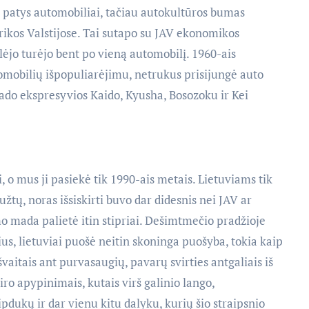
ir patys automobiliai, tačiau autokultūros bumas
rikos Valstijose. Tai sutapo su JAV ekonomikos
lėjo turėjo bent po vieną automobilį. 1960-ais
omobilių išpopuliarėjimu, netrukus prisijungė auto
irado ekspresyvios Kaido, Kyusha, Bosozoku ir Kei
i, o mus ji pasiekė tik 1990-ais metais. Lietuviams tik
tų, noras išsiskirti buvo dar didesnis nei JAV ar
 mada palietė itin stipriai. Dešimtmečio pradžioje
us, lietuviai puošė neitin skoninga puošyba, tokia kaip
švaitais ant purvasaugių, pavarų svirties antgaliais iš
iro apypinimais, kutais virš galinio lango,
pdukų ir dar vienu kitu dalyku, kurių šio straipsnio