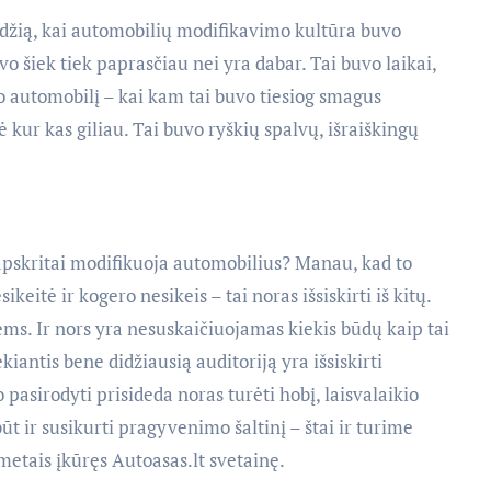
džią, kai automobilių modifikavimo kultūra buvo
vo šiek tiek paprasčiau nei yra dabar. Tai buvo laikai,
o automobilį – kai kam tai buvo tiesiog smagus
kė kur kas giliau. Tai buvo ryškių spalvų, išraiškingų
pskritai modifikuoja automobilius? Manau, kad to
keitė ir kogero nesikeis – tai noras išsiskirti iš kitų.
ms. Ir nors yra nesuskaičiuojamas kiekis būdų kaip tai
kiantis bene didžiausią auditoriją yra išsiskirti
 pasirodyti prisideda noras turėti hobį, laisvalaikio
t ir susikurti pragyvenimo šaltinį – štai ir turime
metais įkūręs Autoasas.lt svetainę.