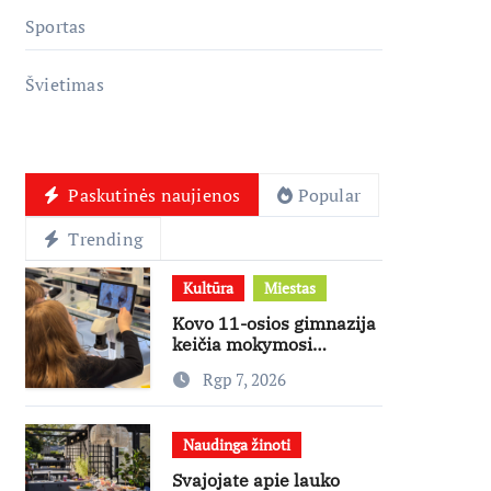
Sportas
Švietimas
Paskutinės naujienos
Popular
Trending
Kultūra
Miestas
Kovo 11-osios gimnazija
keičia mokymosi
kultūrą: nuo žinių
Rgp 7, 2026
kaupimo – prie jų
supratimo ir taikymo
Naudinga žinoti
Svajojate apie lauko