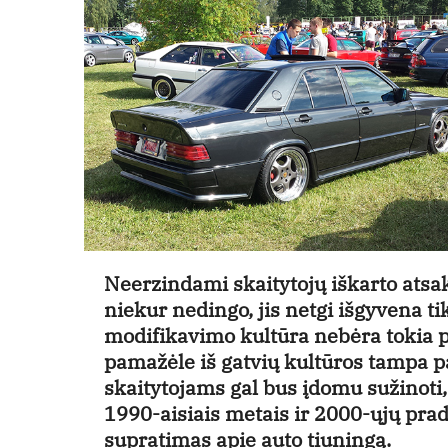
Neerzindami skaitytojų iškarto atsak
niekur nedingo, jis netgi išgyvena t
modifikavimo kultūra nebėra tokia po
pamažėle iš gatvių kultūros tampa p
skaitytojams gal bus įdomu sužinoti,
1990-aisiais metais ir 2000-ųjų prad
supratimas apie auto tiuningą.