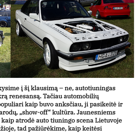
ysime į šį klausimą – ne, autotiuningas
ikrą renesansą. Tačiau automobilių
puliari kaip buvo anksčiau, ji pasikeitė ir
arodų, „show-off“ kultūra. Jaunesniems
 kaip atrodė auto tiuningo scena Lietuvoje
žioje, tad pažiūrėkime, kaip keitėsi