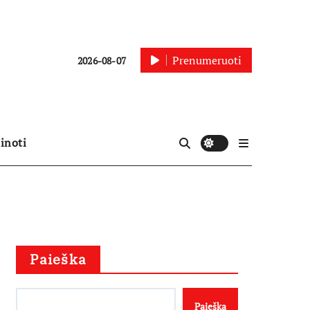
Prenumeruoti
2026-08-07
inoti
Paieška
Paieška