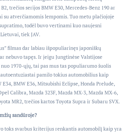
 B2, trečios serijos BMW E30, Mercedes-Benz 190 ar
ai su atverčiamomis lempomis. Tuo metu plačiojoje
 supratimo, todėl buvo vertinami kuo naujesni
Lietuvai, tiek JAV.
s” filmas dar labiau išpopuliarinęs japoniškų
ar nebuvo tapęs. Ir jeigu Jungtinėse Valstijose
 nuo 1970-ųjų, tai pas mus tas populiarumo šuolis
e autoentuziastai pamilo tokius automobilius kaip
 E34, BMW E36, Mitsubishi Eclipse, Honda Prelude,
, Opel Calibra, Mazda 323F, Mazda MX-3, Mazda MX-6,
oyota MR2, trečios kartos Toyota Supra ir Subaru SVX.
amžių sandūroje?
 toks svarbus kriterijus renkantis automobilį kaip yra