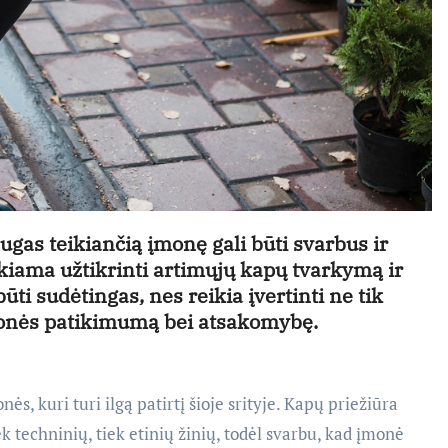
ugas teikiančią įmonę gali būti svarbus ir
kiama užtikrinti artimųjų kapų tvarkymą ir
būti sudėtingas, nes reikia įvertinti ne tik
monės patikimumą bei atsakomybę.
, kuri turi ilgą patirtį šioje srityje. Kapų priežiūra
ek techninių, tiek etinių žinių, todėl svarbu, kad įmonė