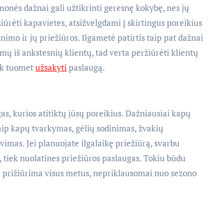
įmonės dažnai gali užtikrinti geresnę kokybę, nes jų
iūrėti kapavietes, atsižvelgdami į skirtingus poreikius
imo ir jų priežiūros. Ilgametė patirtis taip pat dažnai
mų iš ankstesnių klientų, tad verta peržiūrėti klientų
tik tuomet
užsakyti
paslaugą.
as, kurios atitiktų jūsų poreikius. Dažniausiai kapų
aip kapų tvarkymas, gėlių sodinimas, žvakių
imas. Jei planuojate ilgalaikę priežiūrą, svarbu
s, tiek nuolatines priežiūros paslaugas. Tokiu būdu
ai prižiūrima visus metus, nepriklausomai nuo sezono