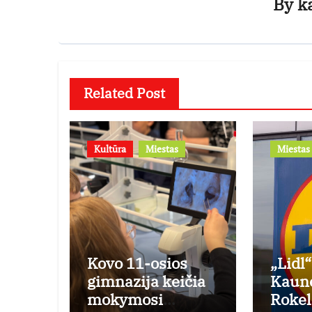
By
k
Related Post
Kultūra
Miestas
Miestas
Kovo 11-osios
„Lidl“
gimnazija keičia
Kaun
mokymosi
Rokel