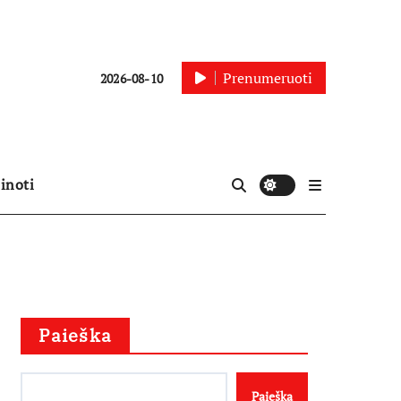
Prenumeruoti
2026-08-10
inoti
Paieška
Paieška