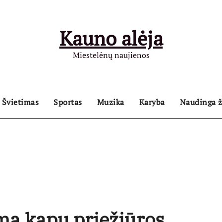
Kauno alėja
Miestelėnų naujienos
Švietimas
Sportas
Muzika
Karyba
Naudinga ž
imą kapų priežiūros