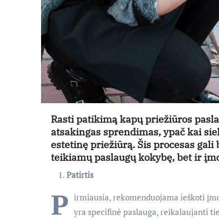
Rasti patikimą kapų priežiūros pasla
atsakingas sprendimas, ypač kai sie
estetinę priežiūrą. Šis procesas gali 
teikiamų paslaugų kokybę, bet ir į
Patirtis
P
irmiausia, rekomenduojama ieškoti įmonės
yra specifinė paslauga, reikalaujanti ti