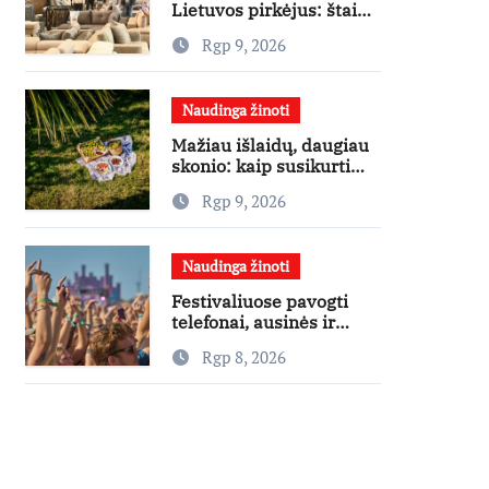
Lietuvos pirkėjus: štai
kokį išgraibsto
Rgp 9, 2026
pirmiausia
Naudinga žinoti
Mažiau išlaidų, daugiau
skonio: kaip susikurti
gardų pikniką iš vos
Rgp 9, 2026
kelių produktų
Naudinga žinoti
Festivaliuose pavogti
telefonai, ausinės ir
laikrodžiai – ekspertai
Rgp 8, 2026
primena apie
didžiausias finansines
rizikas