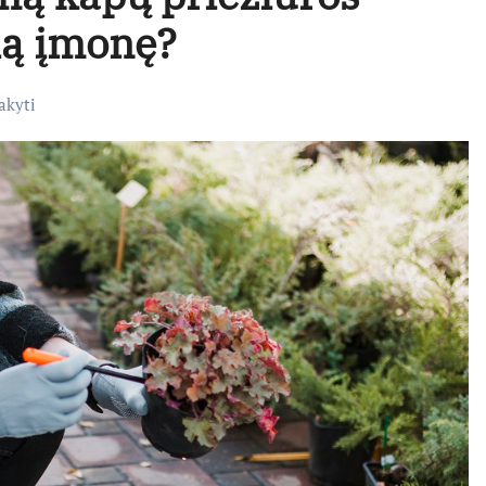
ią įmonę?
akyti