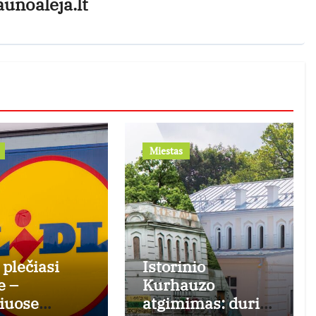
aunoaleja.lt
Miestas
 plečiasi
Istorinio
e –
Kurhauzo
iuose
atgimimas: duris