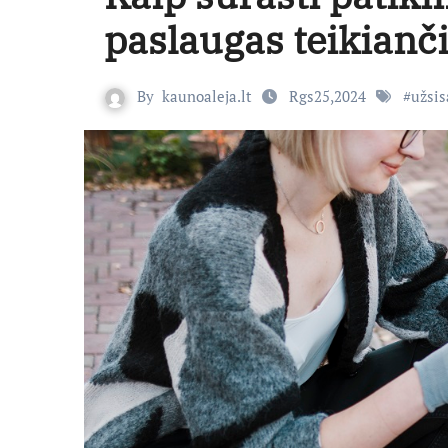
paslaugas teikianč
By
kaunoaleja.lt
Rgs25,2024
#
užsis