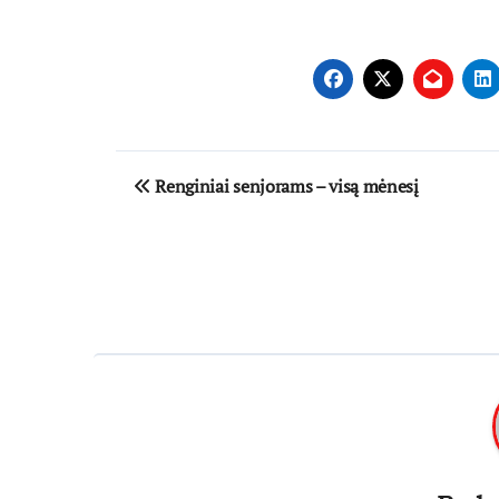
Navigacija
Renginiai senjorams – visą mėnesį
tarp
įrašų