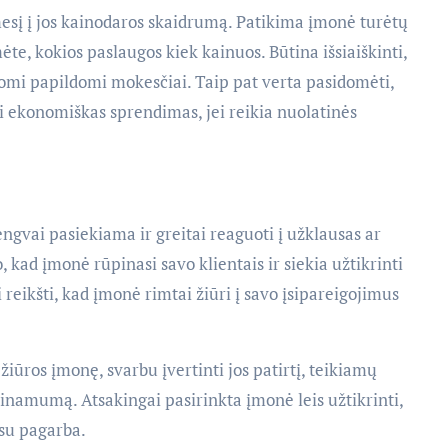
mesį į jos kainodaros skaidrumą. Patikima įmonė turėtų
ėte, kokios paslaugos kiek kainuos. Būtina išsiaiškinti,
ikomi papildomi mokesčiai. Taip pat verta pasidomėti,
ti ekonomiškas sprendimas, jei reikia nuolatinės
ngvai pasiekiama ir greitai reaguoti į užklausas ar
 kad įmonė rūpinasi savo klientais ir siekia užtikrinti
 reikšti, kad įmonė rimtai žiūri į savo įsipareigojimus
ros įmonę, svarbu įvertinti jos patirtį, teikiamų
inamumą. Atsakingai pasirinkta įmonė leis užtikrinti,
 su pagarba.