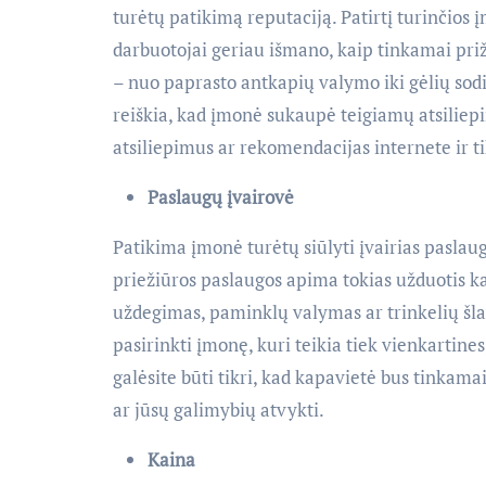
turėtų patikimą reputaciją. Patirtį turinčios 
darbuotojai geriau išmano, kaip tinkamai priž
– nuo paprasto antkapių valymo iki gėlių sodin
reiškia, kad įmonė sukaupė teigiamų atsiliepi
atsiliepimus ar rekomendacijas internete ir 
Paslaugų įvairovė
Patikima įmonė turėtų siūlyti įvairias paslaug
priežiūros paslaugos apima tokias užduotis k
uždegimas, paminklų valymas ar trinkelių šlav
pasirinkti įmonę, kuri teikia tiek vienkartine
galėsite būti tikri, kad kapavietė bus tinkam
ar jūsų galimybių atvykti.
Kaina