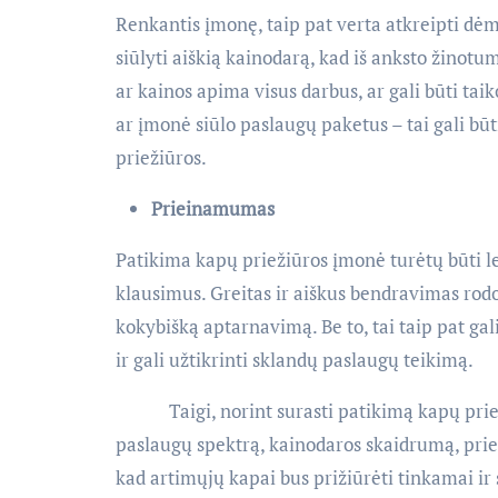
Renkantis įmonę, taip pat verta atkreipti dė
siūlyti aiškią kainodarą, kad iš anksto žinotum
ar kainos apima visus darbus, ar gali būti ta
ar įmonė siūlo paslaugų paketus – tai gali bū
priežiūros.
Prieinamumas
Patikima kapų priežiūros įmonė turėtų būti le
klausimus. Greitas ir aiškus bendravimas rodo,
kokybišką aptarnavimą. Be to, tai taip pat gali
ir gali užtikrinti sklandų paslaugų teikimą.
Taigi, norint surasti patikimą kapų priežiū
paslaugų spektrą, kainodaros skaidrumą, prie
kad artimųjų kapai bus prižiūrėti tinkamai ir