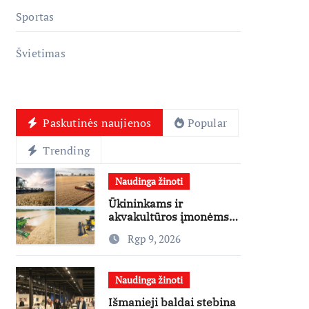
Sportas
Švietimas
Paskutinės naujienos
Popular
Trending
Naudinga žinoti
Ūkininkams ir
akvakultūros įmonėms –
dar 15 mln. eurų
Rgp 9, 2026
lengvatinėms paskoloms
Naudinga žinoti
Išmanieji baldai stebina