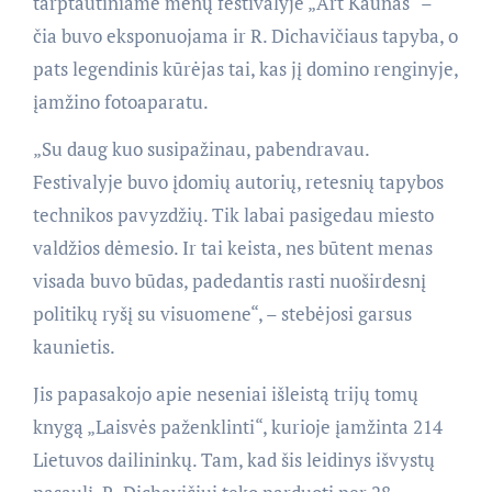
tarptautiniame menų festivalyje „Art Kaunas“ –
čia buvo eksponuojama ir R. Dichavičiaus tapyba, o
pats legendinis kūrėjas tai, kas jį domino renginyje,
įamžino fotoaparatu.
„Su daug kuo susipažinau, pabendravau.
Festivalyje buvo įdomių autorių, retesnių tapybos
technikos pavyzdžių. Tik labai pasigedau miesto
valdžios dėmesio. Ir tai keista, nes būtent menas
visada buvo būdas, padedantis rasti nuoširdesnį
politikų ryšį su visuomene“, – stebėjosi garsus
kaunietis.
Jis papasakojo apie neseniai išleistą trijų tomų
knygą „Laisvės paženklinti“, kurioje įamžinta 214
Lietuvos dailininkų. Tam, kad šis leidinys išvystų