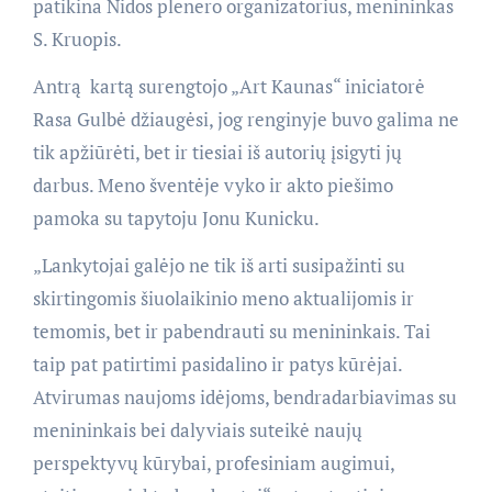
patikina Nidos plenero organizatorius, menininkas
S. Kruopis.
Antrą kartą surengtojo „Art Kaunas“ iniciatorė
Rasa Gulbė džiaugėsi, jog renginyje buvo galima ne
tik apžiūrėti, bet ir tiesiai iš autorių įsigyti jų
darbus. Meno šventėje vyko ir akto piešimo
pamoka su tapytoju Jonu Kunicku.
„Lankytojai galėjo ne tik iš arti susipažinti su
skirtingomis šiuolaikinio meno aktualijomis ir
temomis, bet ir pabendrauti su menininkais. Tai
taip pat patirtimi pasidalino ir patys kūrėjai.
Atvirumas naujoms idėjoms, bendradarbiavimas su
menininkais bei dalyviais suteikė naujų
perspektyvų kūrybai, profesiniam augimui,