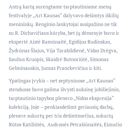
Antrą kartą surengtame tarptautiniame menų
festivalyje „Art Kaunas“ dalyvavo dešimtys iškilių
menininkų. Renginio lankytojai susipažino ne tik
su R. Dichavičiaus kūryba, bet jų dėmesyje buvo ir
ekspertė Aistė Ramūnaitė, Egidijus Rudinskas,
Žydrūnas Šlajus, Vija Tarabildienė, Vidas Drėgva,
Saulius Kruopis, Skaidrė Butnoriūtė, Simonas
Gelminauskis, Juozas Pranckevičius ir kiti.
Ypatingas įvykis – net septyniuose „Art Kaunas“
stenduose buvo galima išvysti auksinę jubiliejinio,
tarptautinio tapybos plenero „Nidos ekspresija“
kolekciją. Joje – penkiasdešimt geriausių darbų,
plenere sukurtų per tris dešimtmečius, sukurtų
Rūtos Katiliūtės, Audronės Petrašiūnaitės, Eimučio