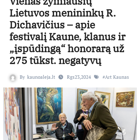
Vienas žymiausių
Lietuvos menininkų R.
Dichavičius – apie
festivalį Kaune, klanus ir
„įspūdingą“ honorarą už
275 tūkst. negatyvų
By
kaunoaleja.lt
Rgs23,2024
#
Art Kaunas