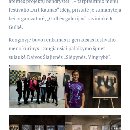
ateities projektų bendrystei“, – tarptautinio menų
festivalio „Art Kaunas“ idėją pristatė jo sumanytoja
bei organizatorė, „Gulbės galerijos“ savininkė R.
Gulbė.
Renginyje buvo renkamas ir geriausias festivalio
meno kūrinys. Daugiausiai palaikymo šįmet
sulaukė Daivos Šlajienės „Slėpynės. Vingrybė“.