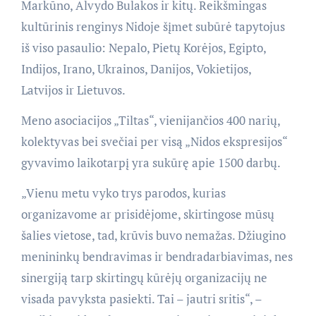
Markūno, Alvydo Bulakos ir kitų. Reikšmingas
kultūrinis renginys Nidoje šįmet subūrė tapytojus
iš viso pasaulio: Nepalo, Pietų Korėjos, Egipto,
Indijos, Irano, Ukrainos, Danijos, Vokietijos,
Latvijos ir Lietuvos.
Meno asociacijos „Tiltas“, vienijančios 400 narių,
kolektyvas bei svečiai per visą „Nidos ekspresijos“
gyvavimo laikotarpį yra sukūrę apie 1500 darbų.
„Vienu metu vyko trys parodos, kurias
organizavome ar prisidėjome, skirtingose mūsų
šalies vietose, tad, krūvis buvo nemažas. Džiugino
menininkų bendravimas ir bendradarbiavimas, nes
sinergiją tarp skirtingų kūrėjų organizacijų ne
visada pavyksta pasiekti. Tai – jautri sritis“, –