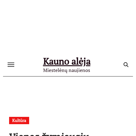
Skip
to
content
Kauno alėja
Miestelėnų naujienos
Kultūra