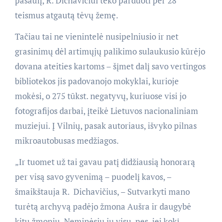
pasaulį, R. Dichavičiui teko parduoti per 28
teismus atgautą tėvų žemę.
Tačiau tai ne vienintelė nusipelniusio ir net
grasinimų dėl artimųjų palikimo sulaukusio kūrėjo
dovana ateities kartoms – šįmet dalį savo vertingos
bibliotekos jis padovanojo mokyklai, kurioje
mokėsi, o 275 tūkst. negatyvų, kuriuose visi jo
fotografijos darbai, įteikė Lietuvos nacionaliniam
muziejui. Į Vilnių, pasak autoriaus, išvyko pilnas
mikroautobusas medžiagos.
„Ir tuomet už tai gavau patį didžiausią honorarą
per visą savo gyvenimą – puodelį kavos, –
šmaikštauja R. Dichavičius, – Sutvarkyti mano
turėtą archyvą padėjo žmona Aušra ir daugybė
kitų žmonių. Neminėsiu jų visų, nes, jei kokį