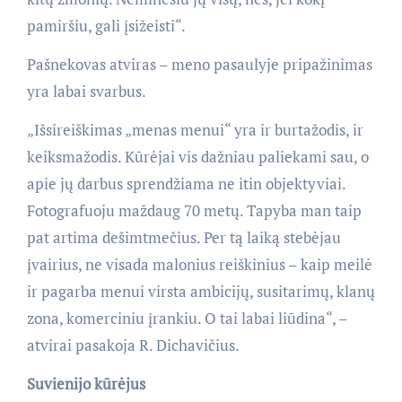
pamiršiu, gali įsižeisti“.
Pašnekovas atviras – meno pasaulyje pripažinimas
yra labai svarbus.
„Išsireiškimas „menas menui“ yra ir burtažodis, ir
keiksmažodis. Kūrėjai vis dažniau paliekami sau, o
apie jų darbus sprendžiama ne itin objektyviai.
Fotografuoju maždaug 70 metų. Tapyba man taip
pat artima dešimtmečius. Per tą laiką stebėjau
įvairius, ne visada malonius reiškinius – kaip meilė
ir pagarba menui virsta ambicijų, susitarimų, klanų
zona, komerciniu įrankiu. O tai labai liūdina“, –
atvirai pasakoja R. Dichavičius.
Suvienijo kūrėjus