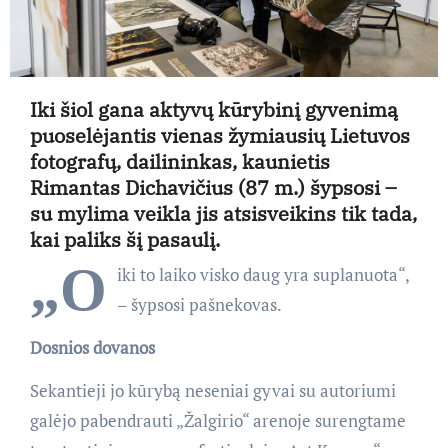
Iki šiol gana aktyvų kūrybinį gyvenimą
puoselėjantis vienas žymiausių Lietuvos
fotografų, dailininkas, kaunietis
Rimantas Dichavičius (87 m.) šypsosi –
su mylima veikla jis atsisveikins tik tada,
kai paliks šį pasaulį.
„O
iki to laiko visko daug yra suplanuota“,
– šypsosi pašnekovas.
Dosnios dovanos
Sekantieji jo kūrybą neseniai gyvai su autoriumi
galėjo pabendrauti „Žalgirio“ arenoje surengtame