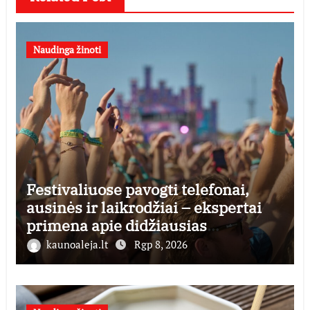
Naudinga žinoti
Festivaliuose pavogti telefonai,
ausinės ir laikrodžiai – ekspertai
primena apie didžiausias
finansines rizikas
kaunoaleja.lt
Rgp 8, 2026