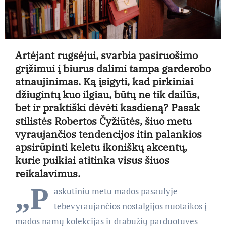
Artėjant rugsėjui, svarbia pasiruošimo
grįžimui į biurus dalimi tampa garderobo
atnaujinimas. Ką įsigyti, kad pirkiniai
džiugintų kuo ilgiau, būtų ne tik dailūs,
bet ir praktiški dėvėti kasdieną? Pasak
stilistės Robertos Čyžiūtės, šiuo metu
vyraujančios tendencijos itin palankios
apsirūpinti keletu ikoniškų akcentų,
kurie puikiai atitinka visus šiuos
reikalavimus.
„P
askutiniu metu mados pasaulyje
tebevyraujančios nostalgijos nuotaikos į
mados namų kolekcijas ir drabužių parduotuves