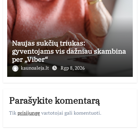
Naujas sukčių triukas:
gyventojams vis dažniau skambina
per „Viber“
kaunoaleja.lt
Rgp 8, 2026
Parašykite komentarą
Tik
prisijungę
vartotojai gali komentuoti.