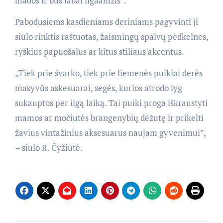
mados ir bus labai ilgaamžis”.
Pabodusiems kasdieniams deriniams pagyvinti ji
siūlo rinktis raštuotas, žaismingų spalvų pėdkelnes,
ryškius papuošalus ar kitus stiliaus akcentus.
„Tiek prie švarko, tiek prie liemenės puikiai derės
masyvūs askesuarai, segės, kurios atrodo lyg
sukauptos per ilgą laiką. Tai puiki proga iškraustyti
mamos ar močiutės brangenybių dėžutę ir prikelti
žavius vintažinius aksesuarus naujam gyvenimui”,
– siūlo R. Čyžiūtė.