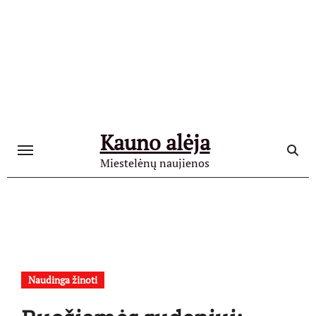
Skip
to
content
Kauno alėja
Miestelėnų naujienos
Naudinga žinoti