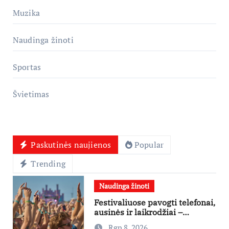
Muzika
Naudinga žinoti
Sportas
Švietimas
Paskutinės naujienos
Popular
Trending
Naudinga žinoti
Festivaliuose pavogti telefonai,
ausinės ir laikrodžiai –
ekspertai primena apie
Rgp 8, 2026