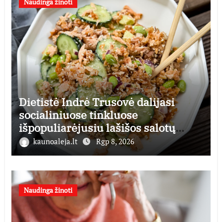
Naudinga žinoti
Dietistė Indrė Trusovė dalijasi
socialiniuose tinkluose
išpopuliarėjusiu lašišos salotų
receptu
kaunoaleja.lt
Rgp 8, 2026
Naudinga žinoti