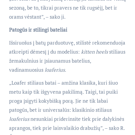
sezoną, be to, tikrai pravers ne tik rugsėjį, bet ir
orams vėstant”, – sako ji.
Patogūs ir stilingi bateliai
Išsiruošus į batų parduotuvę, stilistė rekomenduoja
atkreipti dėmesį į du modelius:
kitten heels
stiliaus
žemakulnius ir įsiaunamus batelius,
vadinamuosius
loaferius
.
„Loafer stiliaus batai – amžina klasika, kuri šiuo
metu kaip tik išgyvena pakilimą. Taigi, tai puiki
proga įsigyti kokybišką porą. Jie ne tik labai
patogūs, bet ir universalūs: klasikinio stiliaus
loaferius
nesunkiai priderinsite tiek prie dalykinės
aprangos, tiek prie laisvalaikio drabužių”, – sako R.