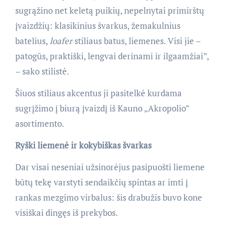
sugrąžino net keletą puikių, nepelnytai primirštų
įvaizdžių: klasikinius švarkus, žemakulnius
batelius,
loafer
stiliaus batus, liemenes. Visi jie –
patogūs, praktiški, lengvai derinami ir ilgaamžiai”,
– sako stilistė.
Šiuos stiliaus akcentus ji pasitelkė kurdama
sugrįžimo į biurą įvaizdį iš Kauno „Akropolio”
asortimento.
Ryški liemenė ir kokybiškas švarkas
Dar visai neseniai užsinorėjus pasipuošti liemene
būtų tekę varstyti sendaikčių spintas ar imti į
rankas mezgimo virbalus: šis drabužis buvo kone
visiškai dingęs iš prekybos.