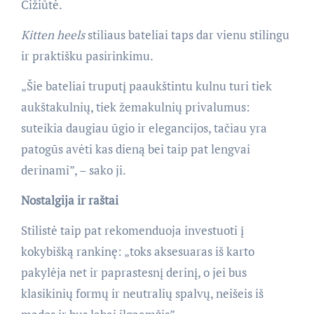
Čižiūtė.
Kitten heels
stiliaus bateliai taps dar vienu stilingu
ir praktišku pasirinkimu.
„Šie bateliai truputį paaukštintu kulnu turi tiek
aukštakulnių, tiek žemakulnių privalumus:
suteikia daugiau ūgio ir elegancijos, tačiau yra
patogūs avėti kas dieną bei taip pat lengvai
derinami”, – sako ji.
Nostalgija ir raštai
Stilistė taip pat rekomenduoja investuoti į
kokybišką rankinę: „toks aksesuaras iš karto
pakylėja net ir paprastesnį derinį, o jei bus
klasikinių formų ir neutralių spalvų, neišeis iš