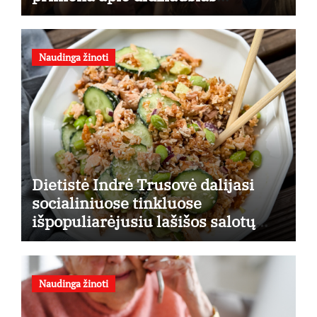
finansines rizikas
Naudinga žinoti
Dietistė Indrė Trusovė dalijasi
socialiniuose tinkluose
išpopuliarėjusiu lašišos salotų
receptu
Naudinga žinoti