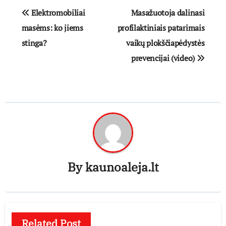
Navigacija
Elektromobiliai
Masažuotoja dalinasi
tarp
masėms: ko jiems
profilaktiniais patarimais
stinga?
vaikų plokščiapėdystės
įrašų
prevencijai (video)
By
kaunoaleja.lt
Related Post