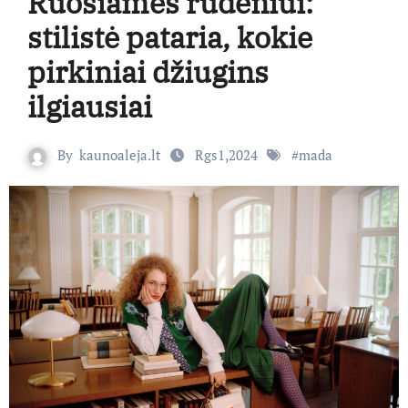
Ruošiamės rudeniui:
stilistė pataria, kokie
pirkiniai džiugins
ilgiausiai
By
kaunoaleja.lt
Rgs1,2024
#
mada