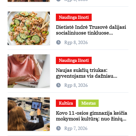
didžiausias finansines rizikas
Naudinga žinoti
Dietistė Indrė Trusovė dalijasi
socialiniuose tinkluose
išpopuliarėjusiu lašišos salotų
Rgp 8, 2026
receptu
Naudinga žinoti
Naujas sukčių triukas:
gyventojams vis dažniau
skambina per „Viber“
Rgp 8, 2026
Kultūra
Miestas
Kovo 11-osios gimnazija keičia
mokymosi kultūrą: nuo žinių
kaupimo – prie jų supratimo ir
Rgp 7, 2026
taikymo