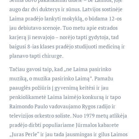
augo dar dvi dukterys ir sūnus. Latvijos sostinėje
Laima pradėjo lankyti mokyklą, o būdama 12-os
jau debiutavo scenoje. Tuo metu apie estrados
karjerą ji nesvajojo – norėjo tapti gydytoja, tad
baigusi 8-ias klases pradėjo studijuoti mediciną ir
planavo tapti chirurge.
Tačiau gavosi taip, kad „ne Laima pasirinko
muziką, o muzika pasirinko Laimą”. Pamažu
paauglės požiūris į gyvenimą keitėsi ir jau
penkiolikametė Laima laimėjo konkursą ir tapo
Raimondo Paulo vadovaujamo Rygos radijo ir
televizijos orkestro soliste. Nuo 1979 metų atlikėja
pradėjo dirbti populiariame Jūrmalos kabarete
„Juras Perle“ ir jau tada jausmingas ir gilus Laimos