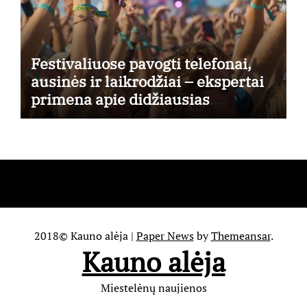
Festivaliuose pavogti telefonai,
ausinės ir laikrodžiai – ekspertai
primena apie didžiausias
finansines rizikas
2018© Kauno alėja
|
Paper News
by
Themeansar
.
Kauno alėja
Miestelėnų naujienos