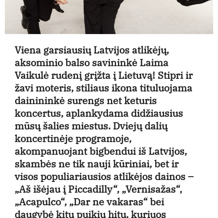
Viena garsiausių Latvijos atlikėjų,
aksominio balso savininkė Laima
Vaikulė rudenį grįžta į Lietuvą! Stipri ir
žavi moteris, stiliaus ikona tituluojama
dainininkė surengs net keturis
koncertus, aplankydama didžiausius
mūsų šalies miestus. Dviejų dalių
koncertinėje programoje,
akompanuojant bigbendui iš Latvijos,
skambės ne tik nauji kūriniai, bet ir
visos populiariausios atlikėjos dainos –
„Aš išėjau į Piccadilly“, „Vernisažas“,
„Acapulco“, „Dar ne vakaras“ bei
daugybė kitų puikių hitų, kuriuos