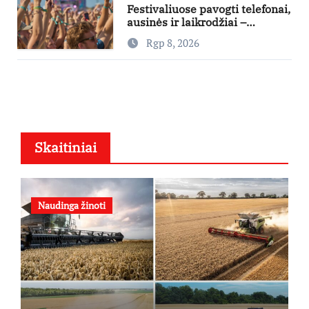
Festivaliuose pavogti telefonai,
ausinės ir laikrodžiai –
ekspertai primena apie
Rgp 8, 2026
didžiausias finansines rizikas
Skaitiniai
Naudinga žinoti