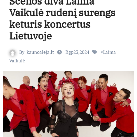
Scenos diva Laima
Vaikulė rudenį surengs
keturis koncertus
Lietuvoje
By
kaunoaleja.lt
Rgp23,2024
#
Laima
Vaikulė