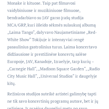
Monake ir kituose. Taip pat filmavosi
vaidybiniuose ir muzikiniuose filmuose,
bendradarbiavo su JAV garso įrašų studija
MCA/GRP, kuri išleido sėkmės sulaukusį albumą
„Laima Tango“, dalyvavo Naujametiniame „Red-
White Show“ Tokijuje ir intensyviai rengė
pasaulinius gastrolinius turus. Laima koncertavo
didžiausiose ir prestižinėse koncertų salėse
Europoje, JAV, Kanadoje, Izraelyje, tarp kurių –
„Carnegie Hall“, „Madison Square Garden“, „Radio
City Music Hall“, „Universal Studios“ ir daugelyje
kitų.
Režisūros studijos suteikė artistei galimybę tapti
ne tik savo koncertinių programų autore, bet ir jų
režisiere. Ir praėjus daugeliui metų po savo