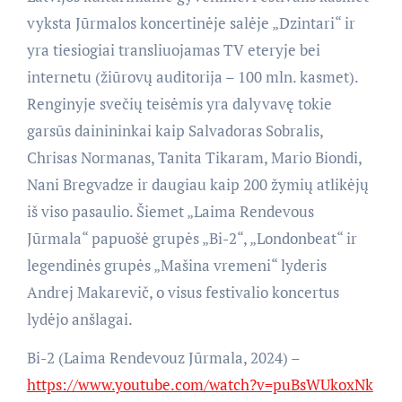
vyksta Jūrmalos koncertinėje salėje „Dzintari“ ir
yra tiesiogiai transliuojamas TV eteryje bei
internetu (žiūrovų auditorija – 100 mln. kasmet).
Renginyje svečių teisėmis yra dalyvavę tokie
garsūs dainininkai kaip Salvadoras Sobralis,
Chrisas Normanas, Tanita Tikaram, Mario Biondi,
Nani Bregvadze ir daugiau kaip 200 žymių atlikėjų
iš viso pasaulio. Šiemet „Laima Rendevous
Jūrmala“ papuošė grupės „Bi-2“, „Londonbeat“ ir
legendinės grupės „Mašina vremeni“ lyderis
Andrej Makarevič, o visus festivalio koncertus
lydėjo anšlagai.
Bi-2 (Laima Rendevouz Jūrmala, 2024) –
https://www.youtube.com/watch?v=puBsWUkoxNk