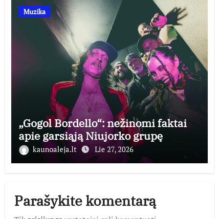
Muzika
„Gogol Bordello“: nežinomi faktai
apie garsiąją Niujorko grupę
kaunoaleja.lt
Lie 27, 2026
Parašykite komentarą