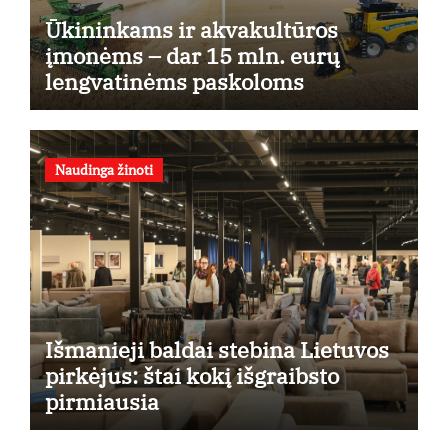
Ūkininkams ir akvakultūros
įmonėms – dar 15 mln. eurų
lengvatinėms paskoloms
Naudinga žinoti
Išmanieji baldai stebina Lietuvos
pirkėjus: štai kokį išgraibsto
pirmiausia