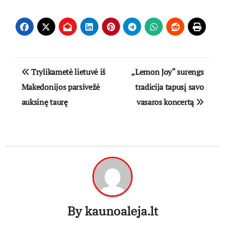
Navigacija
Trylikametė lietuvė iš
„Lemon Joy“ surengs
tarp
Makedonijos parsivežė
tradicija tapusį savo
auksinę taurę
vasaros koncertą
įrašų
By
kaunoaleja.lt