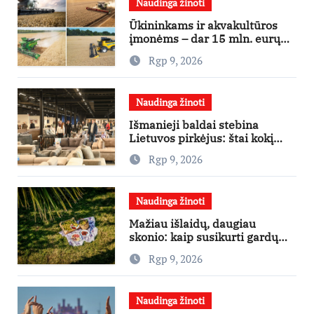
Naudinga žinoti
Ūkininkams ir akvakultūros
įmonėms – dar 15 mln. eurų
lengvatinėms paskoloms
Rgp 9, 2026
Naudinga žinoti
Išmanieji baldai stebina
Lietuvos pirkėjus: štai kokį
išgraibsto pirmiausia
Rgp 9, 2026
Naudinga žinoti
Mažiau išlaidų, daugiau
skonio: kaip susikurti gardų
pikniką iš vos kelių produktų
Rgp 9, 2026
Naudinga žinoti