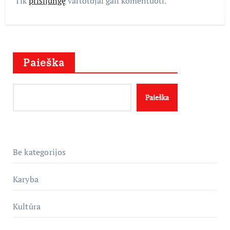
Tik
prisijungę
vartotojai gali komentuoti.
Paieška
Paieška
Be kategorijos
Karyba
Kultūra