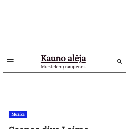
Skip
to
content
Kauno alėja
Miestelėnų naujienos
Muzika