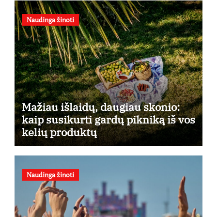
Naudinga žinoti
Mažiau išlaidų, daugiau skonio:
kaip susikurti gardų pikniką iš vos
kelių produktų
Naudinga žinoti