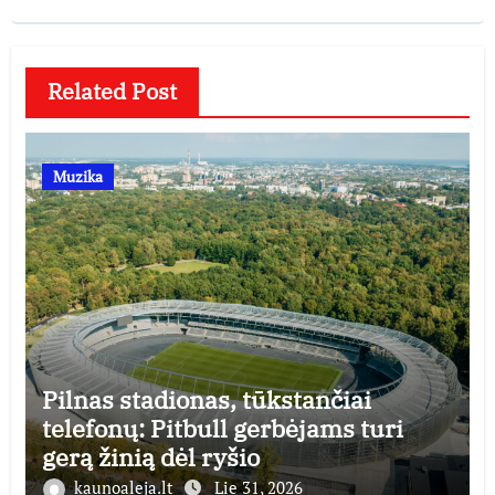
Related Post
Muzika
Pilnas stadionas, tūkstančiai
telefonų: Pitbull gerbėjams turi
gerą žinią dėl ryšio
kaunoaleja.lt
Lie 31, 2026