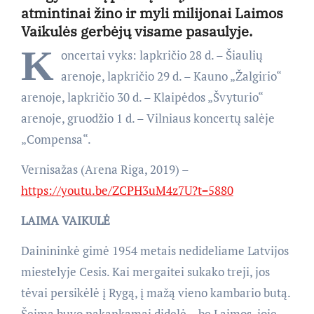
atmintinai žino ir myli milijonai Laimos
Vaikulės gerbėjų visame pasaulyje.
K
oncertai vyks: lapkričio 28 d. – Šiaulių
arenoje, lapkričio 29 d. – Kauno „Žalgirio“
arenoje, lapkričio 30 d. – Klaipėdos „Švyturio“
arenoje, gruodžio 1 d. – Vilniaus koncertų salėje
„Compensa“.
Vernisažas (Arena Riga, 2019) –
https://youtu.be/ZCPH3uM4z7U?t=5880
LAIMA VAIKULĖ
Dainininkė gimė 1954 metais nedideliame Latvijos
miestelyje Cesis. Kai mergaitei sukako treji, jos
tėvai persikėlė į Rygą, į mažą vieno kambario butą.
Šeima buvo pakankamai didelė – be Laimos, joje