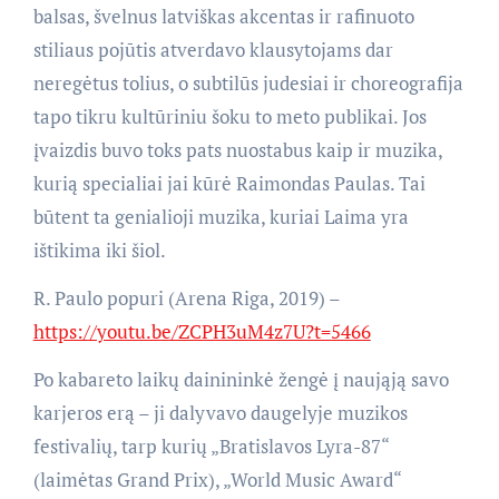
balsas, švelnus latviškas akcentas ir rafinuoto
stiliaus pojūtis atverdavo klausytojams dar
neregėtus tolius, o subtilūs judesiai ir choreografija
tapo tikru kultūriniu šoku to meto publikai. Jos
įvaizdis buvo toks pats nuostabus kaip ir muzika,
kurią specialiai jai kūrė Raimondas Paulas. Tai
būtent ta genialioji muzika, kuriai Laima yra
ištikima iki šiol.
R. Paulo popuri (Arena Riga, 2019) –
https://youtu.be/ZCPH3uM4z7U?t=5466
Po kabareto laikų dainininkė žengė į naująją savo
karjeros erą – ji dalyvavo daugelyje muzikos
festivalių, tarp kurių „Bratislavos Lyra-87“
(laimėtas Grand Prix), „World Music Award“