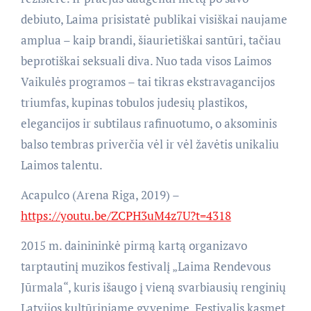
debiuto, Laima prisistatė publikai visiškai naujame
amplua – kaip brandi, šiaurietiškai santūri, tačiau
beprotiškai seksuali diva. Nuo tada visos Laimos
Vaikulės programos – tai tikras ekstravagancijos
triumfas, kupinas tobulos judesių plastikos,
elegancijos ir subtilaus rafinuotumo, o aksominis
balso tembras priverčia vėl ir vėl žavėtis unikaliu
Laimos talentu.
Acapulco (Arena Riga, 2019) –
https://youtu.be/ZCPH3uM4z7U?t=4318
2015 m. dainininkė pirmą kartą organizavo
tarptautinį muzikos festivalį „Laima Rendevous
Jūrmala“, kuris išaugo į vieną svarbiausių renginių
Latvijos kultūriniame gyvenime. Festivalis kasmet