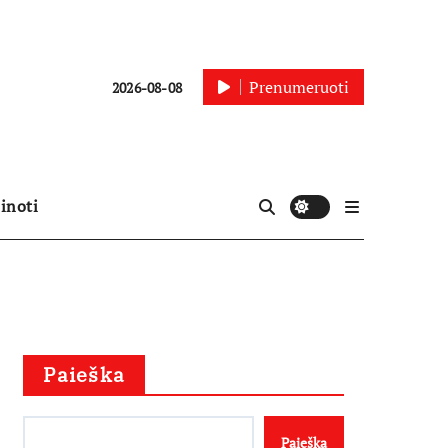
Prenumeruoti
2026-08-08
inoti
Paieška
Paieška