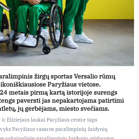
paralimpinis žirgų sportas Versalio rūmų
ikoniškiausiose Paryžiaus vietose.
024 metais pirmą kartą istorijoje surengs
tengs paversti jas nepakartojama patirtimi
tletų, jų gerbėjams, miesto svečiams.
 ir Eliziejaus laukai Paryžiaus centre taps
 įvyks Paryžiaus vasaros paralimpinių žaidynių
ne vyksiančioje paralimpinių žaidynių atidarymo