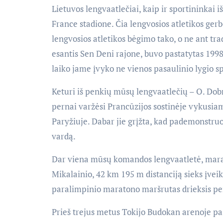
Lietuvos lengvaatlečiai, kaip ir sportininkai 
France stadione. Čia lengvosios atletikos gerb
lengvosios atletikos bėgimo tako, o ne ant tra
esantis Sen Deni rajone, buvo pastatytas 1998
laiko jame įvyko ne vienos pasaulinio lygio s
Keturi iš penkių mūsų lengvaatlečių – O. Dobr
pernai varžėsi Prancūzijos sostinėje vykusiam
Paryžiuje. Dabar jie grįžta, kad pademonstruot
vardą.
Dar viena mūsų komandos lengvaatletė, mara
Mikalainio, 42 km 195 m distanciją sieks įvei
paralimpinio maratono maršrutas drieksis per
Prieš trejus metus Tokijo Budokan arenoje pas