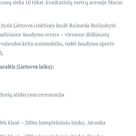
štumų sieks 10 tūkst. kvadratinių metrų arenoje Marso
ržysis Lietuvos rinktinės šaulė Raimeda Bučinskytė.
naliniame šaudymo centre – viename didžiausių
s valandos kelio automobiliu, todėl šaudymo sporto
į.
raštis (Lietuvos laiku):
aidynių atidarymo ceremonija
(SM6 klasė – 200m kompleksiniu būdu). Atranka