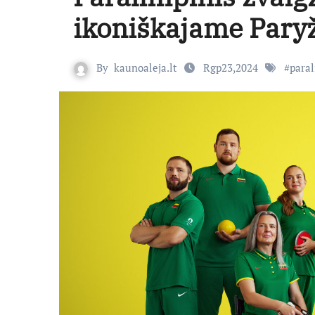
ikoniškajame Paryž
By
kaunoaleja.lt
Rgp23,2024
#
para