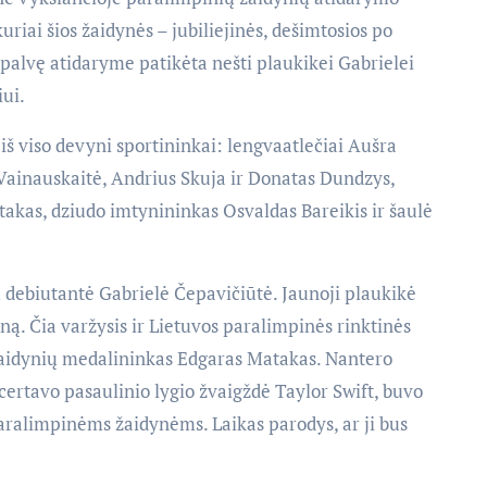
riai šios žaidynės – jubiliejinės, dešimtosios po
alvę atidaryme patikėta nešti plaukikei Gabrielei
iui.
š viso devyni sportininkai: lengvaatlečiai Aušra
ainauskaitė, Andrius Skuja ir Donatas Dundzys,
takas, dziudo imtynininkas Osvaldas Bareikis ir šaulė
ių debiutantė Gabrielė Čepavičiūtė. Jaunoji plaukikė
ną. Čia varžysis ir Lietuvos paralimpinės rinktinės
 žaidynių medalininkas Edgaras Matakas. Nantero
certavo pasaulinio lygio žvaigždė Taylor Swift, buvo
aralimpinėms žaidynėms. Laikas parodys, ar ji bus