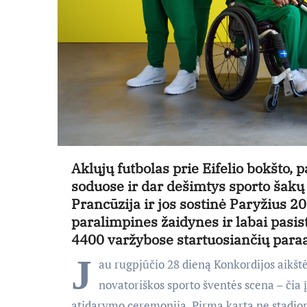
Aklųjų futbolas prie Eifelio bokšto, 
soduose ir dar dešimtys sporto šakų 
Prancūzija ir jos sostinė Paryžius 2
paralimpines žaidynes ir labai pasis
4400 varžybose startuosiančių paraa
J
au rugpjūčio 28 dieną Konkordijos aikštė
novatoriškos sporto šventės scena – čia
atidarymo ceremonija. Pirmą kartą ne stadio