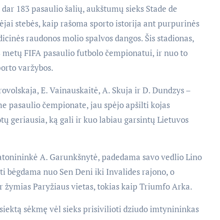
iš dar 183 pasaulio šalių, aukštumų sieks Stade de
ėjai stebės, kaip rašoma sporto istorija ant purpurinės
dicinės raudonos molio spalvos dangos. Šis stadionas,
 metų FIFA pasaulio futbolo čempionatui, ir nuo to
porto varžybos.
ovolskaja, E. Vainauskaitė, A. Skuja ir D. Dundzys –
e pasaulio čempionate, jau spėjo apšilti kojas
ų geriausia, ką gali ir kuo labiau garsintų Lietuvos
tonininkė A. Garunkšnytė, padedama savo vedlio Lino
kti bėgdama nuo Sen Deni iki Invalides rajono, o
 žymias Paryžiaus vietas, tokias kaip Triumfo Arka.
iektą sėkmę vėl sieks prisivilioti dziudo imtynininkas