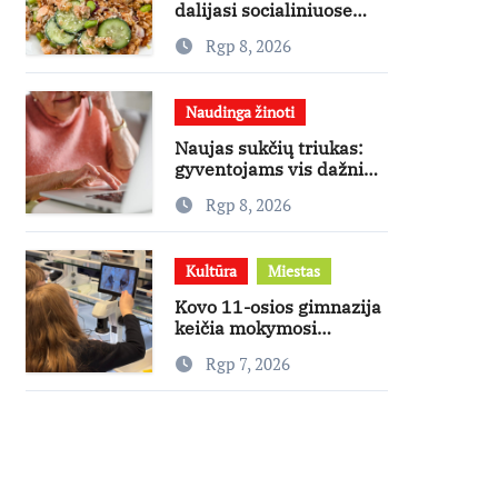
dalijasi socialiniuose
tinkluose
Rgp 8, 2026
išpopuliarėjusiu lašišos
salotų receptu
Naudinga žinoti
Naujas sukčių triukas:
gyventojams vis dažniau
skambina per „Viber“
Rgp 8, 2026
Kultūra
Miestas
Kovo 11-osios gimnazija
keičia mokymosi
kultūrą: nuo žinių
Rgp 7, 2026
kaupimo – prie jų
supratimo ir taikymo