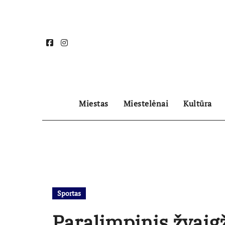
Skip
to
content
Miestas
Miestelėnai
Kultūra
Sportas
Paralimpinis žvaig