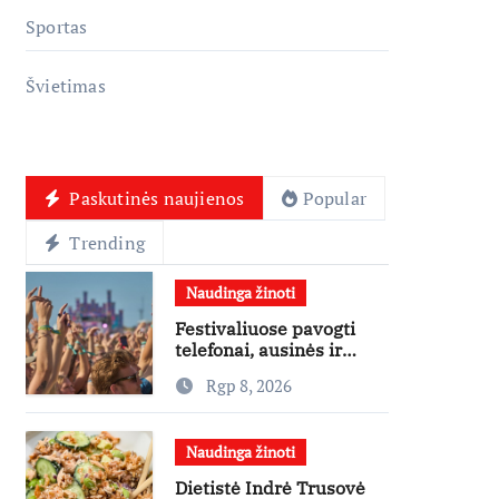
Sportas
Švietimas
Paskutinės naujienos
Popular
Trending
Naudinga žinoti
Festivaliuose pavogti
telefonai, ausinės ir
laikrodžiai – ekspertai
Rgp 8, 2026
primena apie
didžiausias finansines
rizikas
Naudinga žinoti
Dietistė Indrė Trusovė