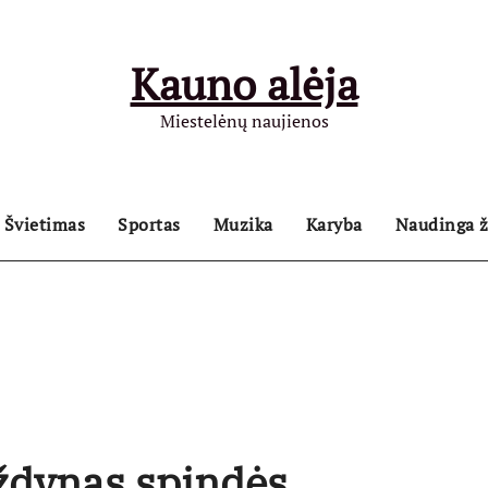
Kauno alėja
Miestelėnų naujienos
Švietimas
Sportas
Muzika
Karyba
Naudinga ž
ždynas spindės