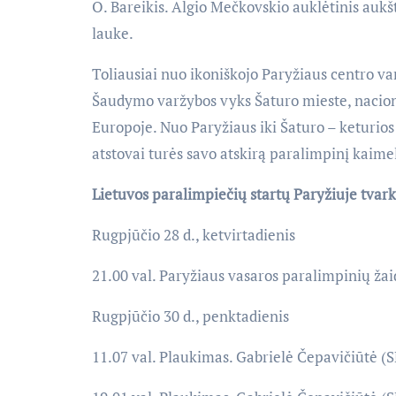
O. Bareikis. Algio Mečkovskio auklėtinis auk
lauke.
Toliausiai nuo ikoniškojo Paryžiaus centro va
Šaudymo varžybos vyks Šaturo mieste, nacio
Europoje. Nuo Paryžiaus iki Šaturo – keturio
atstovai turės savo atskirą paralimpinį kaimel
Lietuvos paralimpiečių startų Paryžiuje tvarka
Rugpjūčio 28 d., ketvirtadienis
21.00 val. Paryžiaus vasaros paralimpinių ž
Rugpjūčio 30 d., penktadienis
11.07 val. Plaukimas. Gabrielė Čepavičiūtė 