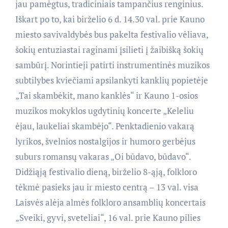
jau pamėgtus, tradiciniais tampančius renginius.
Iškart po to, kai birželio 6 d. 14.30 val. prie Kauno
miesto savivaldybės bus pakelta festivalio vėliava,
šokių entuziastai raginami įsilieti į žaibišką šokių
sambūrį. Norintieji patirti instrumentinės muzikos
subtilybes kviečiami apsilankyti kanklių popietėje
„Tai skambėkit, mano kanklės“ ir Kauno 1-osios
muzikos mokyklos ugdytinių koncerte „Keleliu
ėjau, laukeliai skambėjo“. Penktadienio vakarą
lyrikos, švelnios nostalgijos ir humoro gerbėjus
suburs romansų vakaras „Oi būdavo, būdavo“.
Didžiąją festivalio dieną, birželio 8-ąją, folkloro
tėkmė pasieks jau ir miesto centrą – 13 val. visa
Laisvės alėja almės folkloro ansamblių koncertais
„Sveiki, gyvi, sveteliai“, 16 val. prie Kauno pilies