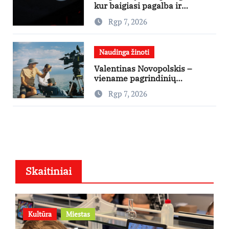
kur baigiasi pagalba ir
prasideda reklama?
Rgp 7, 2026
Naudinga žinoti
Valentinas Novopolskis –
viename pagrindinių
vaidmenų penkių šalių filme
Rgp 7, 2026
„Nugalėtoja“: Lietuvos kino
teatruose – nuo rugpjūčio 7-
osios
Skaitiniai
Kultūra
Miestas