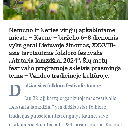
Nemuno ir Neries vingių apkabintame
mieste – Kaune – birželio 6–8 dienomis
vyks gerai Lietuvoje žinomas, XXXVIII-
asis tarptautinis folkloro festivalis
„Atataria lamzdžiai 2024“. Šių metų
festivalio programoje skleisis prasminga
tema – Vanduo tradicinėje kultūroje.
D
idžiausias folkloro festivalis Kaune
Jau 38-ąjį kartą organ
izuojamas festivalis
„Atataria lamzdžiai” yra didžiausias folkloro
tradicijas puoselėjantis renginys Kaune, savo
ištakomis siekiantis net 1984-uosius metus. Kasmet