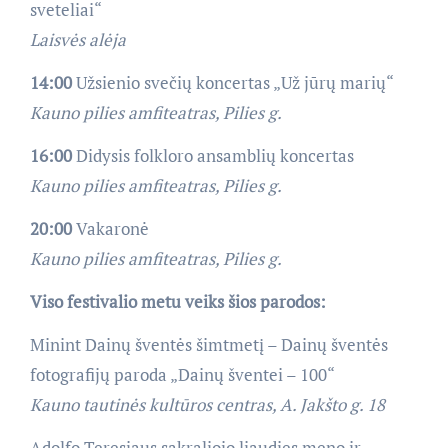
sveteliai“
Laisvės alėja
14:00
Užsienio svečių koncertas „Už jūrų marių“
Kauno pilies amfiteatras, Pilies g.
16:00
Didysis folkloro ansamblių koncertas
Kauno pilies amfiteatras, Pilies g.
20:00
Vakaronė
Kauno pilies amfiteatras, Pilies g.
Viso festivalio metu veiks šios parodos:
Minint Dainų šventės šimtmetį – Dainų šventės
fotografijų paroda „Dainų šventei – 100“
Kauno tautinės kultūros centras, A. Jakšto g. 18
Adolfo Teresiaus sakraliojo liaudies meno ir