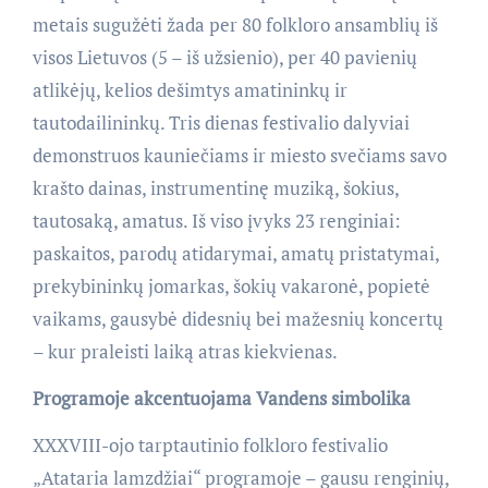
metais sugužėti žada per 80 folkloro ansamblių iš
visos Lietuvos (5 – iš užsienio), per 40 pavienių
atlikėjų, kelios dešimtys amatininkų ir
tautodailininkų. Tris dienas festivalio dalyviai
demonstruos kauniečiams ir miesto svečiams savo
krašto dainas, instrumentinę muziką, šokius,
tautosaką, amatus. Iš viso įvyks 23 renginiai:
paskaitos, parodų atidarymai, amatų pristatymai,
prekybininkų jomarkas, šokių vakaronė, popietė
vaikams, gausybė didesnių bei mažesnių koncertų
– kur praleisti laiką atras kiekvienas.
Programoje akcentuojama Vandens simbolika
XXXVIII-ojo tarptautinio folkloro festivalio
„Atataria lamzdžiai“ programoje – gausu renginių,