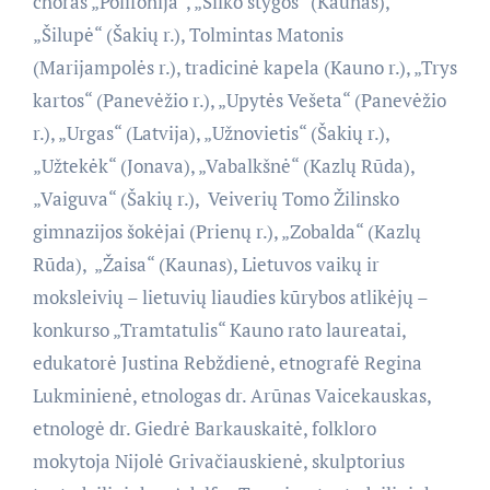
choras „Polifonija“, „Šilko stygos“ (Kaunas),
„Šilupė“ (Šakių r.), Tolmintas Matonis
(Marijampolės r.), tradicinė kapela (Kauno r.), „Trys
kartos“ (Panevėžio r.), „Upytės Vešeta“ (Panevėžio
r.), „Urgas“ (Latvija), „Užnovietis“ (Šakių r.),
„Užtekėk“ (Jonava), „Vabalkšnė“ (Kazlų Rūda),
„Vaiguva“ (Šakių r.), Veiverių Tomo Žilinsko
gimnazijos šokėjai (Prienų r.), „Zobalda“ (Kazlų
Rūda), „Žaisa“ (Kaunas), Lietuvos vaikų ir
moksleivių – lietuvių liaudies kūrybos atlikėjų –
konkurso „Tramtatulis“ Kauno rato laureatai,
edukatorė Justina Rebždienė, etnografė Regina
Lukminienė, etnologas dr. Arūnas Vaicekauskas,
etnologė dr. Giedrė Barkauskaitė, folkloro
mokytoja Nijolė Grivačiauskienė, skulptorius