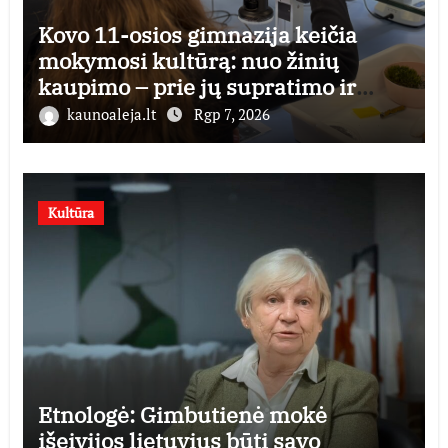
Kovo 11-osios gimnazija keičia
mokymosi kultūrą: nuo žinių
kaupimo – prie jų supratimo ir
taikymo
kaunoaleja.lt
Rgp 7, 2026
Kultūra
Etnologė: Gimbutienė mokė
išeivijos lietuvius būti savo