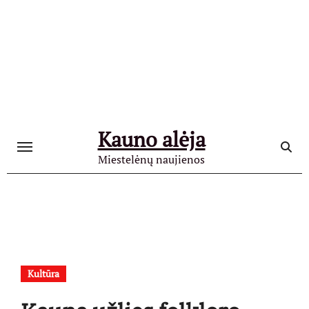
Skip
to
content
Kauno alėja
Miestelėnų naujienos
Kultūra