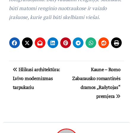
būti matomi renginio nuotraukose ir vaizdo
įrašuose, kurie gali būti skelbiami viešai.
Navigacija
Išlikusi architektūra:
Kaune – Romo
tarp
Lvivo modernizmas
Zabarausko romantinės
tarpukariu
dramos „Rašytojas“
įrašų
premjera