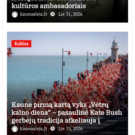
kultūros ambasadoriais
kaunoaleja.lt
Lie 31, 2026
Kultūra
Kaune pirmą kartą vyks „Vėtrų
kalno diena“ – pasaulinė Kate Bush
gerbėjų tradicija atkeliauja į
Lietuvą
kaunoaleja.lt
Lie 23, 2026