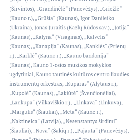
(Širvintos), „Grandinėlė“ (Panevėžys), „Griežlė“
(Kauno r.), „Grūšia“ (Kaunas), Igor Danileiko
(Ukraina), Jonas Juraitis (Kazlų Rūdos sav.), „Jotija“
(Kaunas), „Kalyna“ (Visaginas), „Kalvelis“
(Kaunas), „Kanapija“ (Kaunas), „Kanklės“ (Prienų
r.), „Karklė“ (Kauno r.), „Kauno bandonija“
(Kaunas), Kauno 1-osios muzikos mokyklos
ugdytiniai, Kauno tautinės kultūros centro liaudies
instrumentų orkestras, „Kuparas“ (Alytaus r.),
„Kupolė“ (Kaunas), „Lakiūtė“ (Švenčionėliai),
„Lankupa“ (Vilkaviškio r.), „Linkava“ (Linkuva),
„Margulis“ (Šiauliai), „Mėta“ (Kauno r.),
„Naktineica“ (Latvija), „Nesenstantys širdimi“
(Šiauliai), „Nova“ (Šakių r.), „Pajauta“ (Panevėžys),
„Pasaga“ (Prienų r.), „Pasvebi“ (Sakartvelas;