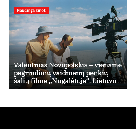
Naudinga žinoti
Valentinas Novopolskis – viename
pagrindinių vaidmenų penkių
šalių filme „Nugalėtoja“: Lietuvos
kino teatruose – nuo rugpjūčio 7-
osios