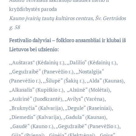
kryždirbystės paroda
Kauno įvairių tautų kultūros centras, Šv. Gertrūdos
g. 58
Festivalio d
alyv
iai –
folkloro ansambliai
ir
klubai
iš
Lietuvos bei užsienio:
,,Auštaras” (Kėdainių r.), ,,Dalilio“ (Kėdainių r.),
,,Gegužraibė“ (Panevėžio r.), ,,Nostalgija“
(Panevėžio r.), ,,Šilupė“ (Šakių r.), „Alda“ (Kaunas),
„Alkasalis“ (Kupiškio r.), „Alsūnė“ (Molėtai),
„Aušrinė“ (Juodkrantė), „Avilys“ (Varėna),
„Bruknyčia“ (Kalvarija), „Degule“ (Raseiniai),
„Diemedis“ (Kalvarija), „Gadula“ (Kaunas),
„Gaudė“ (Kauno r.), „Gegužraibė“ (Panevėžio r.),
„Gija“ (Prienai), „Ginėja“ (Elektrėnai), „Gojus“