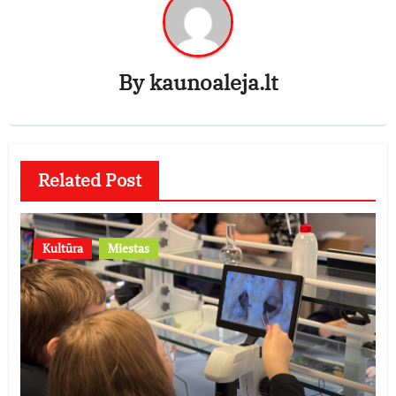
By
kaunoaleja.lt
Related Post
Kultūra
Miestas