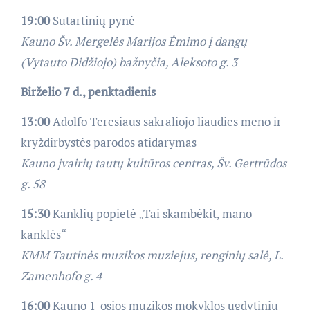
19:00
Sutartinių pynė
Kauno Šv. Mergelės Marijos Ėmimo į dangų
(Vytauto Didžiojo) bažnyčia, Aleksoto g. 3
Birželio 7 d., penktadienis
13:00
Adolfo Teresiaus sakraliojo liaudies meno ir
kryždirbystės parodos atidarymas
Kauno įvairių tautų kultūros centras, Šv. Gertrūdos
g. 58
15:30
Kanklių popietė „Tai skambėkit, mano
kanklės“
KMM Tautinės muzikos muziejus
, renginių salė,
L.
Zamenhofo g. 4
16:00
Kauno 1-osios muzikos mokyklos ugdytinių