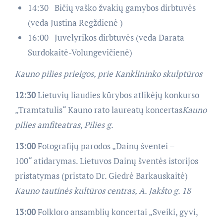
14:30 Bičių vaško žvakių gamybos dirbtuvės
(veda Justina Regždienė )
16:00 Juvelyrikos dirbtuvės (veda Darata
Surdokaitė-Volungevičienė)
Kauno pilies prieigos, prie Kanklininko skulptūros
12:30
Lietuvių liaudies kūrybos atlikėjų konkurso
„Tramtatulis“ Kauno rato laureatų koncertas
Kauno
pilies amfiteatras, Pilies g.
13:00
Fotografijų parodos „Dainų šventei –
100“ atidarymas. Lietuvos Dainų šventės istorijos
pristatymas (pristato Dr. Giedrė Barkauskaitė)
Kauno tautinės kultūros centras, A. Jakšto g. 18
13:00
Folkloro ansamblių koncertai „Sveiki, gyvi,