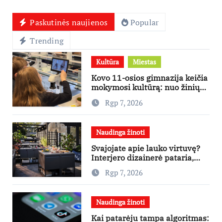
Paskutinės naujienos
Popular
Trending
Kultūra
Miestas
Kovo 11-osios gimnazija keičia
mokymosi kultūrą: nuo žinių
kaupimo – prie jų supratimo ir
Rgp 7, 2026
taikymo
Naudinga žinoti
Svajojate apie lauko virtuvę?
Interjero dizainerė pataria,
nuo ko pradėti
Rgp 7, 2026
Naudinga žinoti
Kai patarėju tampa algoritmas: