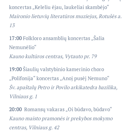
koncertas „Keleliu ėjau, laukeliai skambėjo“
Maironio lietuvių literatūros muziejus, Rotušės a.
13
17:00
Folkloro ansamblių koncertas „Šalia
Nemunėlio“
Kauno kultūros centras, Vytauto pr. 79
19:00
Šiaulių valstybinio kamerinio choro
„Polifonija“ koncertas „Anoj pusėj Nemuno“
Šv. apaštalų Petro ir Povilo arkikatedra bazilika,
Vilniaus g. 1
20:00
Romansų vakaras „Oi būdavo, būdavo“
Kauno maisto pramonės ir prekybos mokymo
centras, Vilniaus g. 42