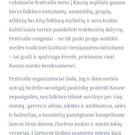
vykstančio festivalio metu į Kauną suplūsta gausus
būrys folkloro entuziastų: ansamblių, grupių,
atlikėjų bei kitų folklorą mylinčių ir savo krašto
kultūriniais turtais pasidalinti trokštančių dalyvių.
Festivalio renginiai – ne tik puiki proga susitikti
meilės tradicinei kultūrai vienijamiems bičiuliams
– tai graži ir spalvinga šventė, prieinama visai
Kauno miesto bendruomenei.
Festivalio organizatoriai žada, jog ir šiais metais
antrąjį birželio savaitgalį pasirinkę praleisti Kaune
nepasigailės, nes folkloro tėkmė nuvilnys per visą
miestą: gatves ir alėjas, aikštes ir amfiteatrus, sales
ir bažnyčias, o kauniečių pamėgtuose kampeliuose
laisvai liesis dainos, čiurlens juokas ir suksis šokių
verpetas. Į Lietuvos širdimi pramintą miestą šiais