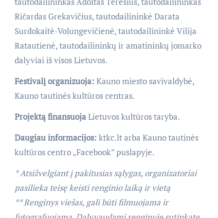
tautodailininkas Adolfas Teresius, tautodailininkas
Ričardas Grekavičius, tautodailininkė Darata
Surdokaitė-Volungevičienė, tautodailininkė Vilija
Ratautienė, tautodailininkų ir amatininkų jomarko
dalyviai iš visos Lietuvos.
Festivalį organizuoja:
Kauno miesto savivaldybė,
Kauno tautinės kultūros centras.
Projektą finansuoja
Lietuvos kultūros taryba.
Daugiau informacijos:
ktkc.lt arba Kauno tautinės
kultūros centro „Facebook” puslapyje.
* Atsižvelgiant į pakitusias sąlygas, organizatoriai
pasilieka teisę keisti renginio laiką ir vietą
** Renginys viešas, gali būti filmuojama ir
fotografuojama. Dalyvaudami renginyje sutinkate