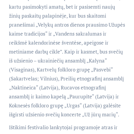
kartu pasimokyti amatų, bet ir pasisemti naujų
žinių paskaitų palapinėje, kur bus skaitomi
pranešimai „Velykų antros dienos prausimo Užupės
kaime tradicijos“ ir „Vandens sakralumas ir
reikšmė kalendorinėse šventėse, apeigose ir
metiniame darbų cikle”. Kaip ir kasmet, bus svečių
iš užsienio – ukrainiečių ansamblį „Kalyna“
(Visaginas), Kartvelų folkloro grupę „Pasvebi“
(Sakartvelas; Vilnius), Preilių etnografinį ansamblį
„Naktineica“ (Latvija), Rucavos etnografinį
ansamblį ir kaimo kapelą „Paurupīte“ (Latvija) ir
Koknesės folkloro grupę „Urgas“ (Latvija) galėsite
išgirsti užsienio svečių koncerte „Už jūrų marių“.
Ištikimi festivalio lankytojai programoje atras ir