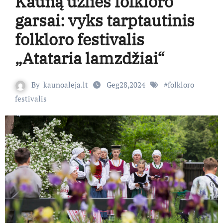
Kauną užlies folkloro
garsai: vyks tarptautinis
folkloro festivalis
„Atataria lamzdžiai“
By
kaunoaleja.lt
Geg28,2024
#
folkloro
festivalis