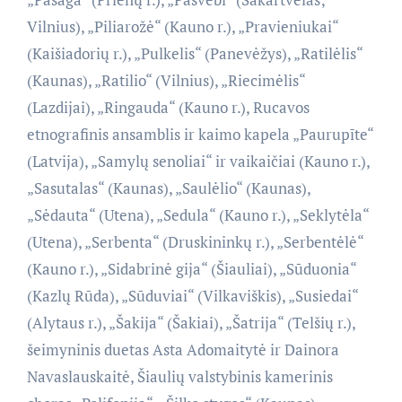
Vilnius), „Piliarožė“ (Kauno r.), „Pravieniukai“
(Kaišiadorių r.), „Pulkelis“ (Panevėžys), „Ratilėlis“
(Kaunas), „Ratilio“ (Vilnius), „Riecimėlis“
(Lazdijai), „Ringauda“ (Kauno r.), Rucavos
etnografinis ansamblis ir kaimo kapela „Paurupīte“
(Latvija), „Samylų senoliai“ ir vaikaičiai (Kauno r.),
„Sasutalas“ (Kaunas), „Saulėlio“ (Kaunas),
„Sėdauta“ (Utena), „Sedula“ (Kauno r.), „Seklytėla“
(Utena), „Serbenta“ (Druskininkų r.), „Serbentėlė“
(Kauno r.), „Sidabrinė gija“ (Šiauliai), „Sūduonia“
(Kazlų Rūda), „Sūduviai“ (Vilkaviškis), „Susiedai“
(Alytaus r.), „Šakija“ (Šakiai), „Šatrija“ (Telšių r.),
šeimyninis duetas Asta Adomaitytė ir Dainora
Navaslauskaitė, Šiaulių valstybinis kamerinis