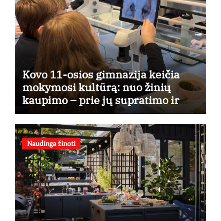
Kovo 11-osios gimnazija keičia
mokymosi kultūrą: nuo žinių
kaupimo – prie jų supratimo ir
taikymo
Naudinga žinoti