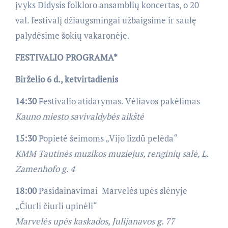
įvyks Didysis folkloro ansamblių koncertas, o 20
val. festivalį džiaugsmingai užbaigsime ir saulę
palydėsime šokių vakaronėje.
FESTIVALIO PROGRAMA
*
Birželio 6 d., ketvirtadienis
14:
30
Festivalio atidarymas. Vėliavos pakėlimas
Kauno miesto savivaldybės aikštė
15:30
Popietė šeimoms „Vijo lizdū pelėda“
KMM Tautinės muzikos muziejus
, renginių salė,
L.
Zamenhofo g. 4
18:00
Pasidainavimai Marvelės upės slėnyje
„Čiurli čiurli upinėli“
Marvelės upės kaskados, Julijanavos g. 77