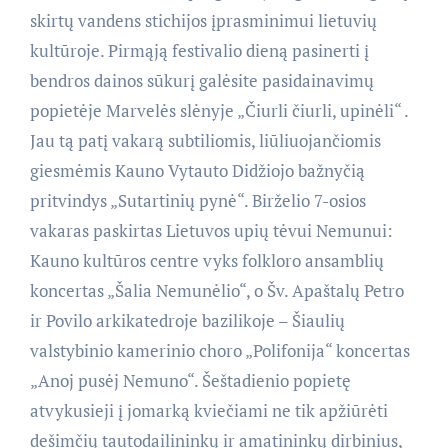
skirtų vandens stichijos įprasminimui lietuvių
kultūroje. Pirmąją festivalio dieną pasinerti į
bendros dainos sūkurį galėsite pasidainavimų
popietėje Marvelės slėnyje „Čiurli čiurli, upinėli“ .
Jau tą patį vakarą subtiliomis, liūliuojančiomis
giesmėmis Kauno Vytauto Didžiojo bažnyčią
pritvindys „Sutartinių pynė“. Birželio 7-osios
vakaras paskirtas Lietuvos upių tėvui Nemunui:
Kauno kultūros centre vyks folkloro ansamblių
koncertas „Šalia Nemunėlio“, o Šv. Apaštalų Petro
ir Povilo arkikatedroje bazilikoje – Šiaulių
valstybinio kamerinio choro „Polifonija“ koncertas
„Anoj pusėj Nemuno“. Šeštadienio popietę
atvykusieji į jomarką kviečiami ne tik apžiūrėti
dešimčių tautodailininkų ir amatininkų dirbinius,