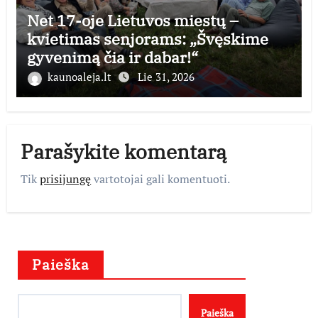
Net 17-oje Lietuvos miestų –
kvietimas senjorams: „Švęskime
gyvenimą čia ir dabar!“
kaunoaleja.lt
Lie 31, 2026
Parašykite komentarą
Tik
prisijungę
vartotojai gali komentuoti.
Paieška
Paieška