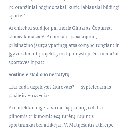
ne oranžiniai bėgimo takai, kurie labiausiai būdingi
sporte.”
Architektų studijos partneris Gintaras Čepurna,
klausydamasis V. Adamkaus pasakojimų,
prisipažino jautęs ypatingą atsakomybę rengiant ir
įgyvendinant projektą, mat jaunystėje čia nemažai
sportavęs ir pats.
Sostinėje stadiono nestatytų
„Tai kada užpildysit žiūrovais?” – šyptelėdamas
pasiteiravo svečias.
Architektai teigė savo darbą padarę, o dabar
pilnomis tribūnomis esą turėtų rūpintis
sportininkai bei atlikėjai. V. Matijošaitis atkreipė