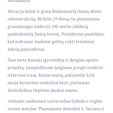
Matijošaitis.
Meras priminė ir greta finišuojančią Dainų slėnio
rekonstrukciją. Birželio 29 dieną čia planuojama
griausmingai atidaryti 100-mečio jubiliejų
pasitinkančią Dainų šventę. Prezidentas pastebėjo,
kad erdviame stadione galėtų vykti šventiniai
šokėjų pasirodymai.
Šiuo metu Kaunas įgyvendina ir daugiau sporto
projektų. Lampėdžiuose baigiama įrengti moderni
irklavimo trasa. Kauno marių pakrantėje kyla
nauja buriavimo mokyklos bazė, plečiamas
šiuolaikiškas Neptūno įlankos uostas.
Aleksote ruošiamasi universalios futbolo ir regbio
arenos statybai. Planuojama išnaudoti S. Dariaus ir