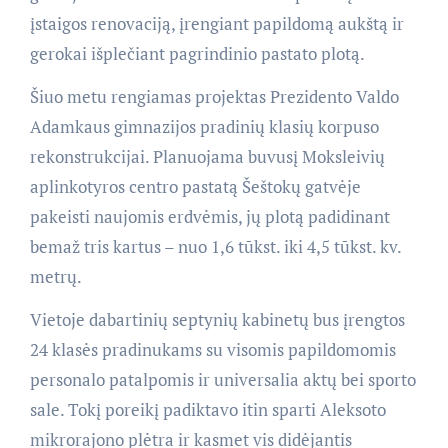
įstaigos renovaciją, įrengiant papildomą aukštą ir
gerokai išplečiant pagrindinio pastato plotą.
Šiuo metu rengiamas projektas Prezidento Valdo
Adamkaus gimnazijos pradinių klasių korpuso
rekonstrukcijai. Planuojama buvusį Moksleivių
aplinkotyros centro pastatą Šeštokų gatvėje
pakeisti naujomis erdvėmis, jų plotą padidinant
bemaž tris kartus – nuo 1,6 tūkst. iki 4,5 tūkst. kv.
metrų.
Vietoje dabartinių septynių kabinetų bus įrengtos
24 klasės pradinukams su visomis papildomomis
personalo patalpomis ir universalia aktų bei sporto
sale. Tokį poreikį padiktavo itin sparti Aleksoto
mikrorajono plėtra ir kasmet vis didėjantis