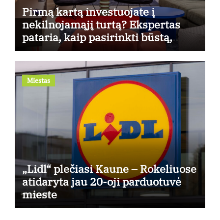
Pirmą kartą investuojate į
nekilnojamąjį turtą? Ekspertas
pataria, kaip pasirinkti būstą,
kuris generuos grąžą
Miestas
„Lidl“ plečiasi Kaune – Rokeliuose
atidaryta jau 20-oji parduotuvė
mieste