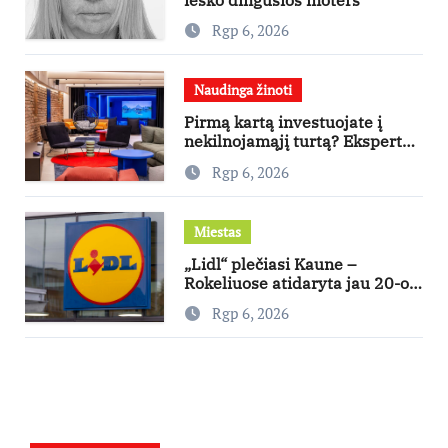
Rgp 6, 2026
Naudinga žinoti
Pirmą kartą investuojate į
nekilnojamąjį turtą? Ekspertas
pataria, kaip pasirinkti būstą,
Rgp 6, 2026
kuris generuos grąžą
Miestas
„Lidl“ plečiasi Kaune –
Rokeliuose atidaryta jau 20-oji
parduotuvė mieste
Rgp 6, 2026