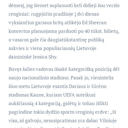
dėmesį, jog šiemet suplanuoti keli didieji šou verslo
renginiai: rugpjūčio pradžioje į dvi dienas
vyksiančius garsaus britų atlikėjo Ed Sheeran
koncertus planuojama parduoti po 40 tūkst. bilietų,
o vasaros gale čia daugiatūkstantinę publiką
sukvies ir viena populiariausių Lietuvoje
dainininkė Jessica Shy.
Buvęs šalies vadovas išsakė kategorišką poziciją dėl
naujo nacionalinio stadiono. Pasak jo, vienintelis
šiuo metu Lietuvoje esantis Dariaus ir Girėno
stadionas Kaune, kuriam UEFA suteikusi
aukščiausią 4 kategoriją, galėtų ir toliau išlikti
pagrindine tokio dydžio sporto renginių erdve: „Iš
viso, aš galvoju, nesusipratimas yra dabar Vilniuje