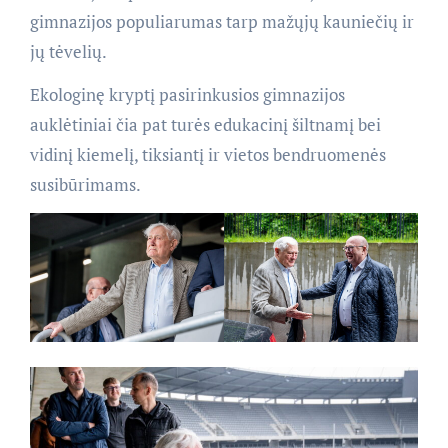
gimnazijos populiarumas tarp mažųjų kauniečių ir
jų tėvelių.
Ekologinę kryptį pasirinkusios gimnazijos
auklėtiniai čia pat turės edukacinį šiltnamį bei
vidinį kiemelį, tiksiantį ir vietos bendruomenės
susibūrimams.