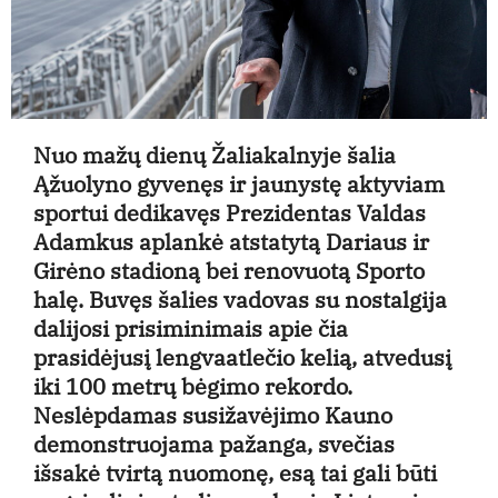
Nuo mažų dienų Žaliakalnyje šalia
Ąžuolyno gyvenęs ir jaunystę aktyviam
sportui dedikavęs Prezidentas Valdas
Adamkus aplankė atstatytą Dariaus ir
Girėno stadioną bei renovuotą Sporto
halę. Buvęs šalies vadovas su nostalgija
dalijosi prisiminimais apie čia
prasidėjusį lengvaatlečio kelią, atvedusį
iki 100 metrų bėgimo rekordo.
Neslėpdamas susižavėjimo Kauno
demonstruojama pažanga, svečias
išsakė tvirtą nuomonę, esą tai gali būti