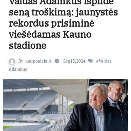
Valdas Adamkus išpildė
seną troškimą: jaunystės
rekordus prisiminė
viešėdamas Kauno
stadione
By
kaunoaleja.lt
Geg13,2024
#
Valdas
Adamkus