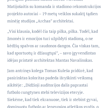
Matijošaitis su komanda ir stadiono rekonstrukcijos
projekto autoriai – 19 metų veiklos sukaktį tądien
minėję studijos „Archas” architektai.
„Visi klausia, kodėl čia taip pilka, pilka. Todėl, kad
žmonės ir emocijos turi užpildyti stadioną, o ne
kėdžių spalvos ar raudonos dangos. Čia viskas tam,
kad sportuotų ir džiaugtųsi”, – savo įgyvendintas
idėjas pristatė architektas Mantas Navalinskas.
Jam antrinęs kolega Tomas Kuleša pridūrė, kad
pasirinktas koloritas padeda išryškinti veiksmą
aikštėje: „Didžioji auditorijos dalis paprastai
futbolo rungtynes stebi televizijos eteryje.
Siekėme, kad tiek ekranuose, tiek ir stebint gyvai,
dominuotų futbolo ar lengvosios atletikos grožis, o