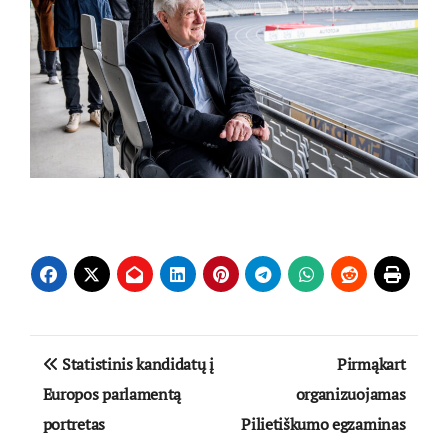
Navigacija
Statistinis kandidatų į
Pirmąkart
tarp
Europos parlamentą
organizuojamas
portretas
Pilietiškumo egzaminas
įrašų