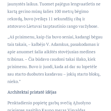
jaunystės laikus. Tuomet pajėgus lengvaatletis ne
kartą gerino mūsų šalies 100 metrų bėgimo
rekordą, buvo įveikęs 11 sekundžių ribą ir
atstovavo Lietuvai tarptautinio rango varžybose.
„Aš prisimenu, kaip čia buvo seniai, kadangi bėgau
tais takais, – kalbėjo V. Adamkus, pasakodamas ir
apie anuomet šalia aikštės stovėjusias medines
tribūnas. – Čia būdavo raudoni takai šlako, kiek
prisimenu. Buvo ir juodi, kada aš dar su lopetėle
sau starto duobutes kasdavau – jokių starto blokų,
nieko.”
Architektai pristatė idėjas
Penktadienio popietę garbų svečią Ąžuolyno
prieigose pasitiko Kauno meras Visvaldas