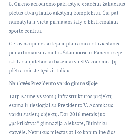
S. Girėno aerodromo pakraštyje esančius žaliuosius
plotus atvirų lauko aikštynų kompleksui. Čia pat
numatyta ir vieta pirmajam šalyje Ekstremalaus
sporto centrui.
Geros naujienos artėja ir plaukimo entuziastams –
per artimiausius metus Šilainiuose ir Panemunėje
iškils naujutėlaičiai baseinai su SPA zonomis. Jų
plėtra mieste tęsis ir toliau.
Naujovės Prezidento vardo gimnazijoje
Tarp Kaune vystomų infrastruktūros projektų
esama ir tiesiogiai su Prezidento V. Adamkaus
vardu susietų objektų. Dar 2016 metais juo
„pakrikštyta” gimnazija Aleksote, Bitininkų
gatvėje. Netrukus miestas atliko kapitalinę šios