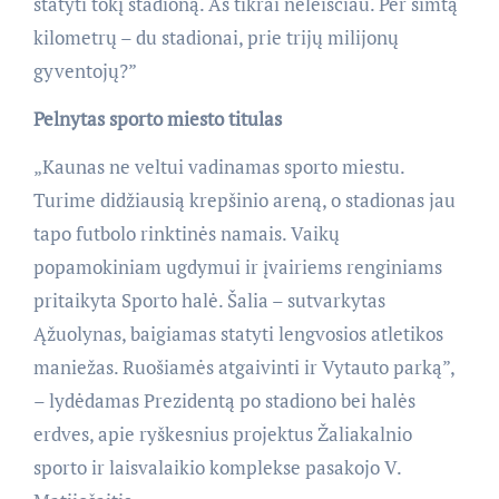
statyti tokį stadioną. Aš tikrai neleisčiau. Per šimtą
kilometrų – du stadionai, prie trijų milijonų
gyventojų?”
Pelnytas sporto miesto titulas
„Kaunas ne veltui vadinamas sporto miestu.
Turime didžiausią krepšinio areną, o stadionas jau
tapo futbolo rinktinės namais. Vaikų
popamokiniam ugdymui ir įvairiems renginiams
pritaikyta Sporto halė. Šalia – sutvarkytas
Ąžuolynas, baigiamas statyti lengvosios atletikos
maniežas. Ruošiamės atgaivinti ir Vytauto parką”,
– lydėdamas Prezidentą po stadiono bei halės
erdves, apie ryškesnius projektus Žaliakalnio
sporto ir laisvalaikio komplekse pasakojo V.