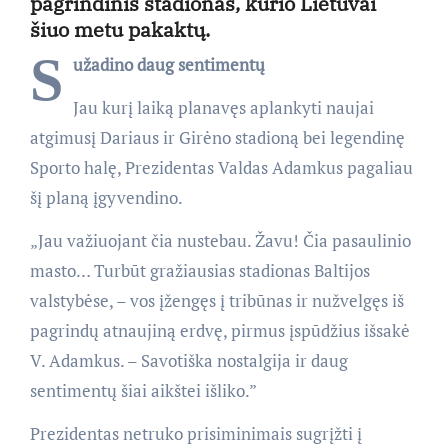
pagrindinis stadionas, kurio Lietuvai
šiuo metu pakaktų.
S
užadino daug sentimentų
Jau kurį laiką planavęs aplankyti naujai
atgimusį Dariaus ir Girėno stadioną bei legendinę
Sporto halę, Prezidentas Valdas Adamkus pagaliau
šį planą įgyvendino.
„Jau važiuojant čia nustebau. Žavu! Čia pasaulinio
masto… Turbūt gražiausias stadionas Baltijos
valstybėse, – vos įžengęs į tribūnas ir nužvelgęs iš
pagrindų atnaujiną erdvę, pirmus įspūdžius išsakė
V. Adamkus. – Savotiška nostalgija ir daug
sentimentų šiai aikštei išliko.”
Prezidentas netruko prisiminimais sugrįžti į