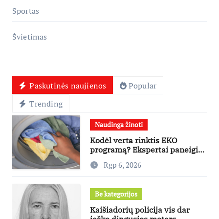
Sportas
Švietimas
Paskutinės naujienos
Popular
Trending
Naudinga žinoti
Kodėl verta rinktis EKO
programą? Ekspertai paneigia
dažniausius mitus
Rgp 6, 2026
Be kategorijos
Kaišiadorių policija vis dar
ieško dingusios moters