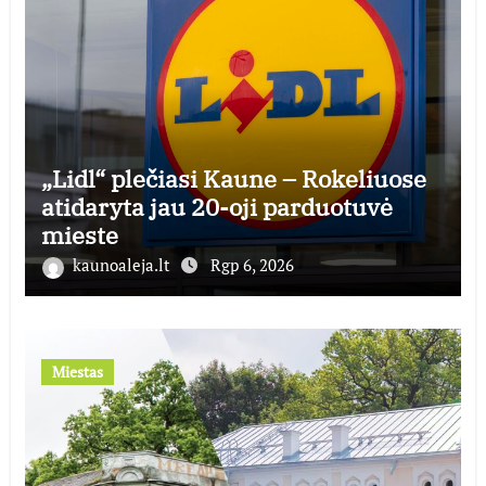
„Lidl“ plečiasi Kaune – Rokeliuose
atidaryta jau 20-oji parduotuvė
mieste
kaunoaleja.lt
Rgp 6, 2026
Miestas