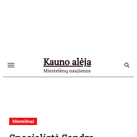
Skip
to
content
Kauno alėja
Miestelėnų naujienos
Miestelėnai