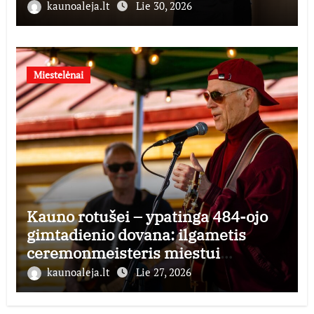
kaunoaleja.lt
Lie 30, 2026
Miestelėnai
Kauno rotušei – ypatinga 484-ojo
gimtadienio dovana: ilgametis
ceremonmeisteris miestui
perduoda dešimtmečius kauptą
kaunoaleja.lt
Lie 27, 2026
istorijos kolekciją