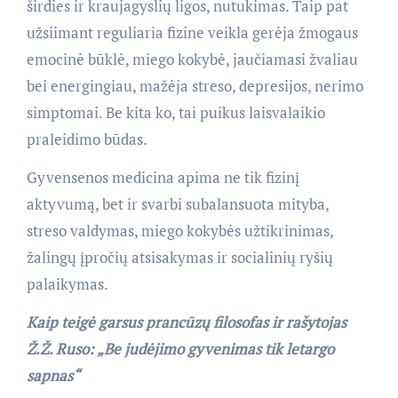
širdies ir kraujagyslių ligos, nutukimas. Taip pat
užsiimant reguliaria fizine veikla gerėja žmogaus
emocinė būklė, miego kokybė, jaučiamasi žvaliau
bei energingiau, mažėja streso, depresijos, nerimo
simptomai. Be kita ko, tai puikus laisvalaikio
praleidimo būdas.
Gyvensenos medicina apima ne tik fizinį
aktyvumą, bet ir svarbi subalansuota mityba,
streso valdymas, miego kokybės užtikrinimas,
žalingų įpročių atsisakymas ir socialinių ryšių
palaikymas.
Kaip teigė garsus prancūzų filosofas ir rašytojas
Ž.Ž. Ruso: „Be judėjimo gyvenimas tik letargo
sapnas“