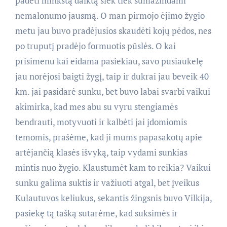
padėti minkštą daiktą šiek tiek sumažindami
nemalonumo jausmą. O man pirmojo ėjimo žygio
metu jau buvo pradėjusios skaudėti kojų pėdos, nes
po truputį pradėjo formuotis pūslės. O kai
prisimenu kai eidama pasiekiau, savo pusiaukelę
jau norėjosi baigti žygį, taip ir dukrai jau beveik 40
km. jai pasidarė sunku, bet buvo labai svarbi vaikui
akimirka, kad mes abu su vyru stengiamės
bendrauti, motyvuoti ir kalbėti jai įdomiomis
temomis, prašėme, kad ji mums papasakotų apie
artėjančią klasės išvyką, taip vydami sunkias
mintis nuo žygio. Klaustumėt kam to reikia? Vaikui
sunku galima suktis ir važiuoti atgal, bet įveikus
Kulautuvos keliukus, sekantis žingsnis buvo Vilkija,
pasiekę tą tašką sutarėme, kad suksimės ir