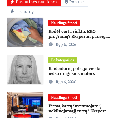
Paskutinės naujienos
Popular
Trending
Naudinga žinoti
Kodėl verta rinktis EKO
programą? Ekspertai paneigia
dažniausius mitus
Rgp 6, 2026
Be kategorijos
Kaišiadorių policija vis dar
ieško dingusios moters
Rgp 6, 2026
Naudinga žinoti
Pirmą kartą investuojate į
nekilnojamąjį turtą? Ekspertas
pataria, kaip pasirinkti būstą,