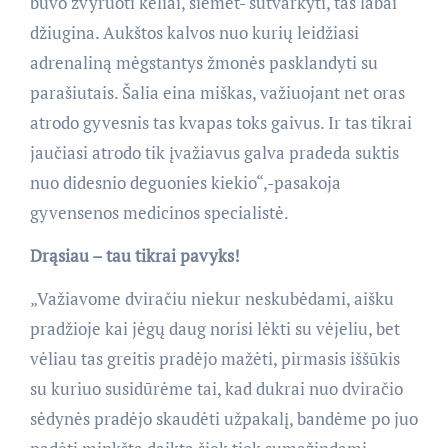
buvo žvyruoti keliai, šiemet- sutvarkyti, tas labai
džiugina. Aukštos kalvos nuo kurių leidžiasi
adrenaliną mėgstantys žmonės pasklandyti su
parašiutais. Šalia eina miškas, važiuojant net oras
atrodo gyvesnis tas kvapas toks gaivus. Ir tas tikrai
jaučiasi atrodo tik įvažiavus galva pradeda suktis
nuo didesnio deguonies kiekio
“,-
pasakoja
gyvensenos medicinos specialistė.
Drąsiau – tau tikrai pavyks!
„
Važiavome dviračiu niekur neskubėdami, aišku
pradžioje kai jėgų daug norisi lėkti su vėjeliu, bet
vėliau tas greitis pradėjo mažėti, pirmasis iššūkis
su kuriuo susidūrėme tai, kad dukrai nuo dviračio
sėdynės pradėjo skaudėti užpakalį, bandėme po juo