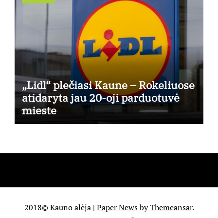
„Lidl“ plečiasi Kaune – Rokeliuose
atidaryta jau 20-oji parduotuvė
mieste
2018© Kauno alėja
|
Paper News
by
Themeansar
.