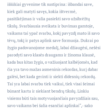
iššūkiai gyvenime tik sustiprina: išbandai save,
kiek gali matyti savęs, kokia ištvermė,
pasitikėjimas ir valia pasiekti savo užsibrėžtų
tikslų. Svarbiausia sveikata ir buvimas gamtoje,
vaikams tai ypač svarbu, kokį pavyzdį mato iš savo
tėvų, tokį ir patys aplink save formuoja. Dukrai po
žygio padovanojome medalį, labai džiaugėsi, nešėsi
parodyti savo klasės draugams ir žinoma klausė,
kada bus kitas žygis, o važiuojant kalbėjomės, kad
čia yra tavo mažas asmeninis rekordas, kurį dabar
galėsi, bet kada gerinti ir siekti didesnių rekordų.
Tai yra labai svarbu tiek vaikui, tiek visai šeimai
būnant kartu ir siekiant bendrų tikslų. Linkiu
visiems būti tais motyvuojančiais pavyzdžiais sau,
savo vaikams bei šalia esančiai aplinkai“,- sako