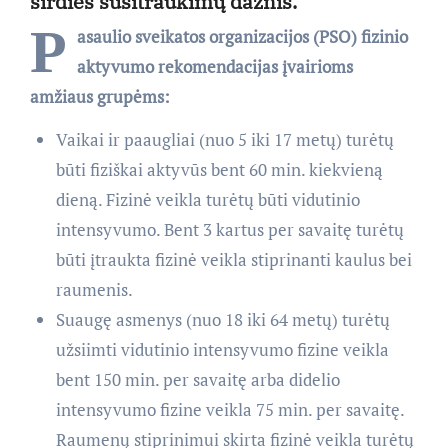
širdies susitraukimų dažnis.
P
asaulio sveikatos organizacijos (PSO) fizinio
aktyvumo rekomendacijas įvairioms
amžiaus grupėms:
Vaikai ir paaugliai (nuo 5 iki 17 metų) turėtų
būti fiziškai aktyvūs bent 60 min. kiekvieną
dieną. Fizinė veikla turėtų būti vidutinio
intensyvumo. Bent 3 kartus per savaitę turėtų
būti įtraukta fizinė veikla stiprinanti kaulus bei
raumenis.
Suaugę asmenys (nuo 18 iki 64 metų) turėtų
užsiimti vidutinio intensyvumo fizine veikla
bent 150 min. per savaitę arba didelio
intensyvumo fizine veikla 75 min. per savaitę.
Raumenų stiprinimui skirta fizinė veikla turėtų