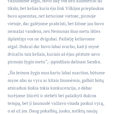
važiuosime atgal, buvo likę vos keli kilometrai iki
tikslo, bet kelias kuris ėjo link Vilkijos prieplaukos
buvo apsemtas, net keturiose vietose, pirmoje
vietoje, dar galėjome prabristi, bet kitose jau buvo
nemažai vandens, nes Nemunas šiuo metu išties
išplatėjęs vos ne dvigubai. Pailsėję keliavome
atgal. Dukrai dar buvo labai svarbu, kad ji mynė
dviračiu tais keliais, kuriais aš ėjau pėstute savo
pirmojo žygio metu“,- įspūdžiais dalinasi Sandra.
„Šis šeimos žygis mus kartu labai suartino, būtume
myne abu su vyru ar kitais žmonėmis, galbūt būtų
atsiradusi šiokia tokia konkurencija, o dabar
turėjome žiūrėti ir stebėti bei palaikyti dukros
tempą, bet ji šaunuolė važiavo visada paskui vyrą,
o aš už jos. Daug pokalbių, juoko, sutiktų naujų