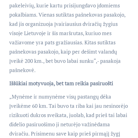
pakeleivių, kurie kartu prisijungdavo įdomiems
pokalbiams. Vienas sutiktas pašnekovas pasakojo,
kad jis organizuoja įvairiausius dviračių žygius
visoje Lietuvoje ir šis maršrutas, kuriuo mes
važiavome yra pats gražiausias. Kitas sutiktas
pašnekovas pasakojo, kaip per dešimt valandų
įveikė 200 km., bet buvo labai sunku
“,- pasakoja
pašnekovė.
Iššūkiai motyvuoja, bet tam reikia pasiruošti
„Mynėme ir numynėme visų pastangų dėka
įveikėme 60 km. Tai buvo ta riba kai jau nesinorėjo
rizikuoti dukros sveikata, juolab, kad prieš tai labai
didelio pasiruošimo ji neturėjo važinėdama
dviračiu. Prisimenu save kaip prieš pirmąjį žygį