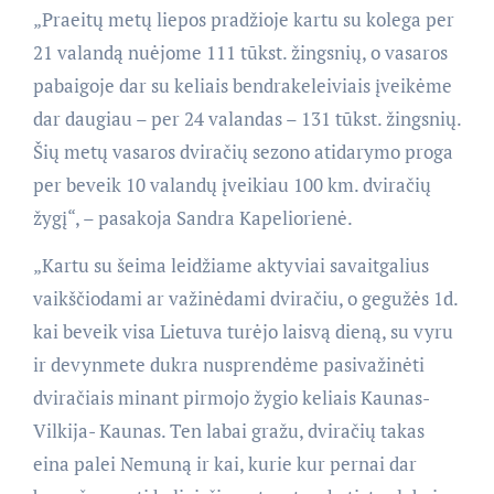
„
Praeitų metų liepos pradžioje kartu su kolega per
21 valandą nuėjome 111 tūkst. žingsnių, o vasaros
pabaigoje dar su keliais bendrakeleiviais įveikėme
dar daugiau – per 24 valandas – 131 tūkst. žingsnių.
Šių metų vasaros dviračių sezono atidarymo proga
per beveik 10 valandų įveikiau 100 km. dviračių
žygį“, – pasakoja Sandra Kapeliorienė.
„Kartu su šeima leidžiame aktyviai savaitgalius
vaikščiodami ar važinėdami dviračiu, o gegužės 1d.
kai beveik visa Lietuva turėjo laisvą dieną, su vyru
ir devynmete dukra nusprendėme pasivažinėti
dviračiais minant pirmojo žygio keliais Kaunas-
Vilkija- Kaunas. Ten labai gražu, dviračių takas
eina palei Nemuną ir kai, kurie kur pernai dar