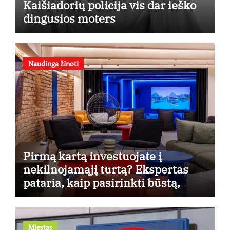
Kaišiadorių policija vis dar ieško
dingusios moters
Naudinga žinoti
Pirmą kartą investuojate į
nekilnojamąjį turtą? Ekspertas
pataria, kaip pasirinkti būstą,
kuris generuos grąžą
Miestas