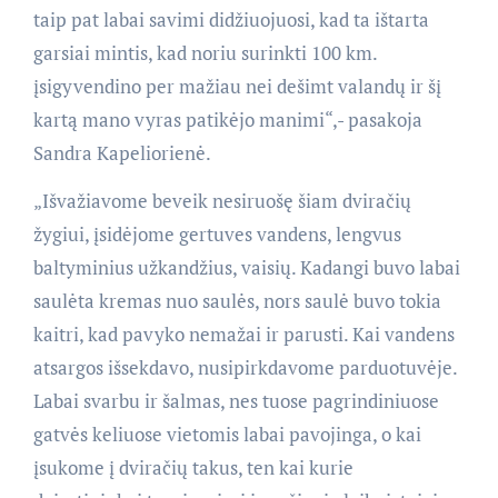
taip pat labai savimi didžiuojuosi, kad ta ištarta
garsiai mintis, kad noriu surinkti 100 km.
įsigyvendino per mažiau nei dešimt valandų ir šį
kartą mano vyras patikėjo manimi
“
,- pasakoja
Sandra Kapeliorienė.
„Išvažiavome beveik nesiruošę šiam dviračių
žygiui, įsidėjome gertuves vandens, lengvus
baltyminius užkandžius, vaisių. Kadangi buvo labai
saulėta kremas nuo saulės, nors saulė buvo tokia
kaitri, kad pavyko nemažai ir parusti. Kai vandens
atsargos išsekdavo, nusipirkdavome parduotuvėje.
Labai svarbu ir šalmas, nes tuose pagrindiniuose
gatvės keliuose vietomis labai pavojinga, o kai
įsukome į dviračių takus, ten kai kurie