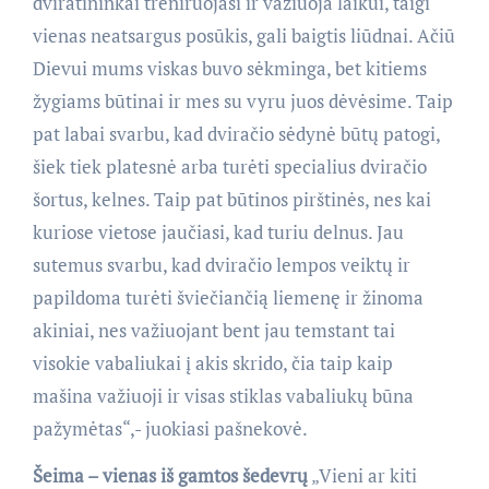
dviratininkai treniruojasi ir važiuoja laikui, taigi
vienas neatsargus posūkis, gali baigtis liūdnai. Ačiū
Dievui mums viskas buvo sėkminga, bet kitiems
žygiams būtinai ir mes su vyru juos dėvėsime. Taip
pat labai svarbu, kad dviračio sėdynė būtų patogi,
šiek tiek platesnė arba turėti specialius dviračio
šortus, kelnes. Taip pat būtinos pirštinės, nes kai
kuriose vietose jaučiasi, kad turiu delnus. Jau
sutemus svarbu, kad dviračio lempos veiktų ir
papildoma turėti šviečiančią liemenę ir žinoma
akiniai, nes važiuojant bent jau temstant tai
visokie vabaliukai į akis skrido, čia taip kaip
mašina važiuoji ir visas stiklas vabaliukų būna
pažymėtas
“,-
juokiasi pašnekovė.
Šeima – vienas iš gamtos šedevrų
„Vieni ar kiti