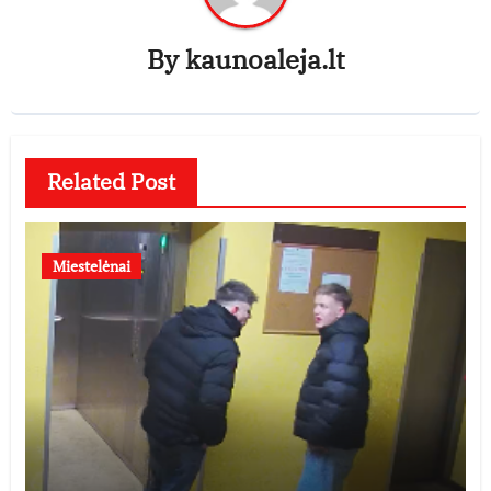
By
kaunoaleja.lt
Related Post
Miestelėnai