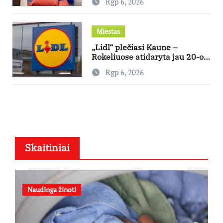
Rgp 6, 2026
kuris generuos grąžą
Miestas
„Lidl“ plečiasi Kaune –
Rokeliuose atidaryta jau 20-oji
parduotuvė mieste
Rgp 6, 2026
Skaitiniai
Naudinga žinoti