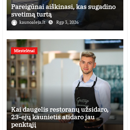
Pareigūnai aiškinasi, kas sugadino
svetimą turtą
kaunoaleja.lt
Rgp 3, 2026
Miestelėnai
Kai daugelis restoranų užsidaro,
23-ejų kaunietis atidaro jau
penktąjį