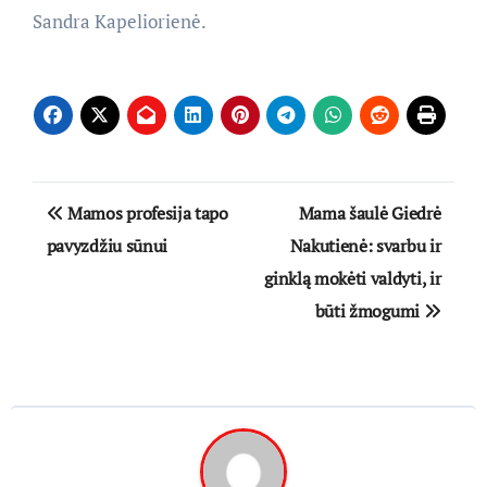
Sandra Kapeliorienė.
Navigacija
Mamos profesija tapo
Mama šaulė Giedrė
tarp
pavyzdžiu sūnui
Nakutienė: svarbu ir
ginklą mokėti valdyti, ir
įrašų
būti žmogumi