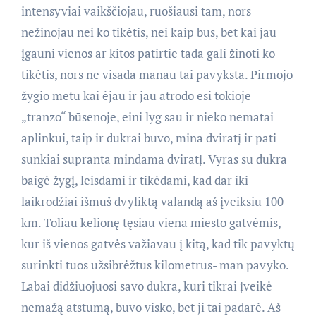
intensyviai vaikščiojau, ruošiausi tam, nors
nežinojau nei ko tikėtis, nei kaip bus, bet kai jau
įgauni vienos ar kitos patirtie tada gali žinoti ko
tikėtis, nors ne visada manau tai pavyksta. Pirmojo
žygio metu kai ėjau ir jau atrodo esi tokioje
„tranzo“ būsenoje, eini lyg sau ir nieko nematai
aplinkui, taip ir dukrai buvo, mina dviratį ir pati
sunkiai supranta mindama dviratį. Vyras su dukra
baigė žygį, leisdami ir tikėdami, kad dar iki
laikrodžiai išmuš dvyliktą valandą aš įveiksiu
100
km. Toliau kelionę tęsiau viena miesto gatvėmis,
kur iš vienos gatvės važiavau į kitą, kad tik pavyktų
surinkti tuos užsibrėžtus kilometrus- man pavyko.
Labai didžiuojuosi savo dukra, kuri tikrai įveikė
nemažą atstumą, buvo visko, bet ji tai padarė. Aš