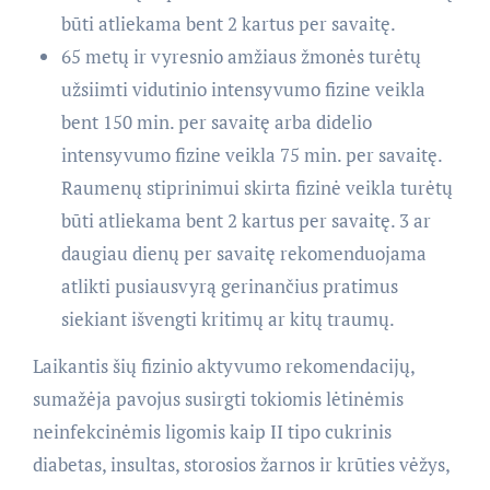
būti atliekama bent 2 kartus per savaitę.
65 metų ir vyresnio amžiaus žmonės turėtų
užsiimti vidutinio intensyvumo fizine veikla
bent 150 min. per savaitę arba didelio
intensyvumo fizine veikla 75 min. per savaitę.
Raumenų stiprinimui skirta fizinė veikla turėtų
būti atliekama bent 2 kartus per savaitę. 3 ar
daugiau dienų per savaitę rekomenduojama
atlikti pusiausvyrą gerinančius pratimus
siekiant išvengti kritimų ar kitų traumų.
Laikantis šių fizinio aktyvumo rekomendacijų,
sumažėja pavojus susirgti tokiomis lėtinėmis
neinfekcinėmis ligomis kaip II tipo cukrinis
diabetas, insultas, storosios žarnos ir krūties vėžys,