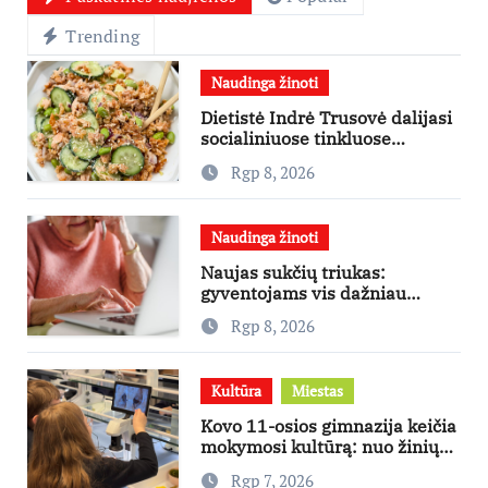
Trending
Naudinga žinoti
Dietistė Indrė Trusovė dalijasi
socialiniuose tinkluose
išpopuliarėjusiu lašišos salotų
Rgp 8, 2026
receptu
Naudinga žinoti
Naujas sukčių triukas:
gyventojams vis dažniau
skambina per „Viber“
Rgp 8, 2026
Kultūra
Miestas
Kovo 11-osios gimnazija keičia
mokymosi kultūrą: nuo žinių
kaupimo – prie jų supratimo ir
Rgp 7, 2026