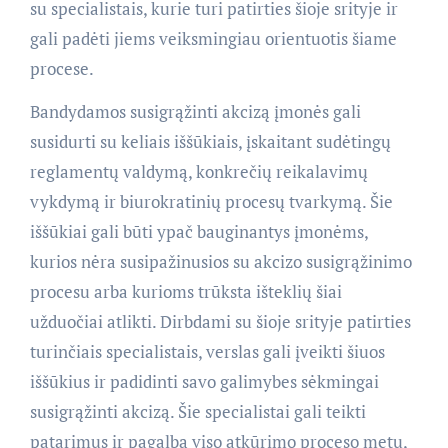
su specialistais, kurie turi patirties šioje srityje ir
gali padėti jiems veiksmingiau orientuotis šiame
procese.
Bandydamos susigrąžinti akcizą įmonės gali
susidurti su keliais iššūkiais, įskaitant sudėtingų
reglamentų valdymą, konkrečių reikalavimų
vykdymą ir biurokratinių procesų tvarkymą. Šie
iššūkiai gali būti ypač bauginantys įmonėms,
kurios nėra susipažinusios su akcizo susigrąžinimo
procesu arba kurioms trūksta išteklių šiai
užduočiai atlikti. Dirbdami su šioje srityje patirties
turinčiais specialistais, verslas gali įveikti šiuos
iššūkius ir padidinti savo galimybes sėkmingai
susigrąžinti akcizą. Šie specialistai gali teikti
patarimus ir pagalbą viso atkūrimo proceso metu,