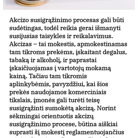
Akcizo susigrąžinimo procesas gali būti
sudėtingas, todėl reikia gerai išmanyti
susijusias taisykles ir reikalavimus.
Akcizas – tai mokestis, apmokestinamas
tam tikroms prekėms, įskaitant degalus,
tabaką ir alkoholį, ir paprastai
įskaičiuojamas į vartotojų mokamą
kainą. Tačiau tam tikromis
aplinkybėmis, pavyzdžiui, kai šios
prekės naudojamos komerciniais
tikslais, įmonės gali turėti teisę
susigrąžinti sumokėtą akcizą. Norint
sėkmingai orientuotis akcizų
susigrąžinimo procese, būtina aiškiai
suprasti šį mokestį reglamentuojančius