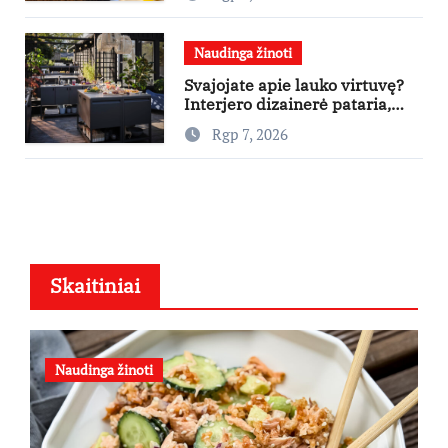
taikymo
Naudinga žinoti
Svajojate apie lauko virtuvę?
Interjero dizainerė pataria,
nuo ko pradėti
Rgp 7, 2026
Skaitiniai
Naudinga žinoti