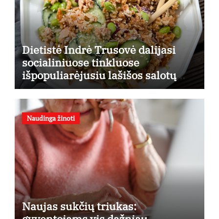
Dietistė Indrė Trusovė dalijasi
socialiniuose tinkluose
išpopuliarėjusiu lašišos salotų
receptu
Naudinga žinoti
Naujas sukčių triukas:
gyventojams vis dažniau