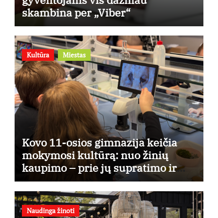
skambina per „Viber“
Kultūra
Miestas
Kovo 11-osios gimnazija keičia
mokymosi kultūrą: nuo žinių
kaupimo – prie jų supratimo ir
taikymo
Naudinga žinoti