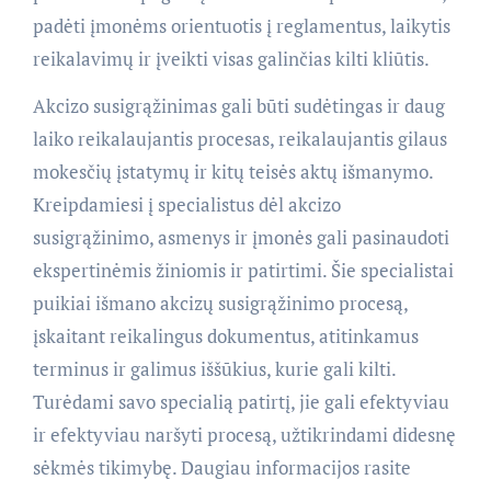
padėti įmonėms orientuotis į reglamentus, laikytis
reikalavimų ir įveikti visas galinčias kilti kliūtis.
Akcizo susigrąžinimas gali būti sudėtingas ir daug
laiko reikalaujantis procesas, reikalaujantis gilaus
mokesčių įstatymų ir kitų teisės aktų išmanymo.
Kreipdamiesi į specialistus dėl akcizo
susigrąžinimo, asmenys ir įmonės gali pasinaudoti
ekspertinėmis žiniomis ir patirtimi. Šie specialistai
puikiai išmano akcizų susigrąžinimo procesą,
įskaitant reikalingus dokumentus, atitinkamus
terminus ir galimus iššūkius, kurie gali kilti.
Turėdami savo specialią patirtį, jie gali efektyviau
ir efektyviau naršyti procesą, užtikrindami didesnę
sėkmės tikimybę. Daugiau informacijos rasite