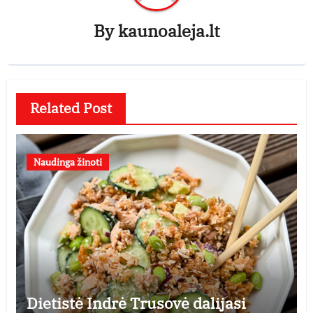
By
kaunoaleja.lt
Related Post
Naudinga žinoti
Dietistė Indrė Trusovė dalijasi