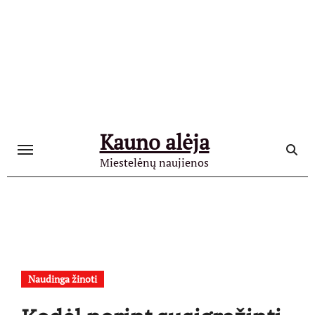
Skip
to
content
Kauno alėja
Miestelėnų naujienos
Naudinga žinoti