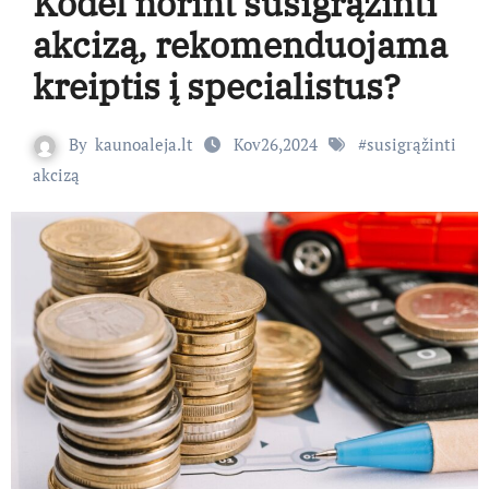
Kodėl norint susigrąžinti
akcizą, rekomenduojama
kreiptis į specialistus?
By
kaunoaleja.lt
Kov26,2024
#
susigrąžinti
akcizą