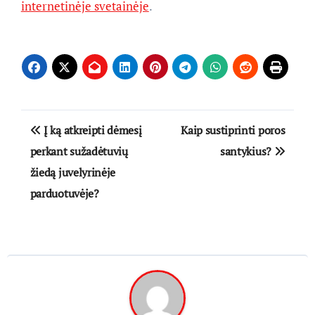
internetinėje svetainėje
.
Navigacija
Į ką atkreipti dėmesį
Kaip sustiprinti poros
tarp
perkant sužadėtuvių
santykius?
žiedą juvelyrinėje
įrašų
parduotuvėje?