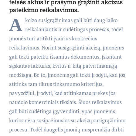
teisės aktus ir prašymo grąžinti akcizus
pateikimo reikalavimus.
A
kcizo susigrąžinimas gali būti daug laiko
reikalaujantis ir sudėtingas procesas, todėl
įmonės turi atitikti įvairius konkrečius
reikalavimus. Norint susigrąžinti akcizą, įmonėms
gali tekti pateikti išsamius dokumentus, įskaitant
sąskaitas faktūras, kvitus ir kitą patvirtinamąją
medžiagą. Be to, įmonėms gali tekti įrodyti, kad jos
atitinka tam tikrus tinkamumo kriterijus,
pavyzdžiui, įrodyti, kad atitinkamas prekes jos
naudojo komerciniais tikslais. Šiuos reikalavimus
gali būti sudėtinga įgyvendinti, ypač įmonėms,
kurios nėra susipažinusios su akcizų susigrąžinimo
procesu. Todėl daugelis įmonių nusprendžia dirbti