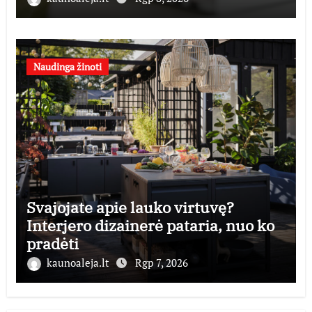
Naudinga žinoti
Svajojate apie lauko virtuvę?
Interjero dizainerė pataria, nuo ko
pradėti
kaunoaleja.lt
Rgp 7, 2026