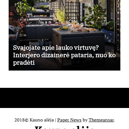
Svajojate apie lauko virtuvę?
Interjero dizainerė pataria, nuo ko
pradėti
2018© Kauno alėja
|
Paper News
by
Themeansar
.