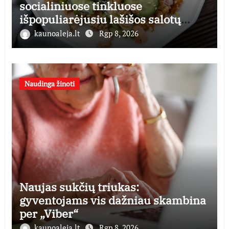
socialiniuose tinkluose
išpopuliarėjusiu lašišos salotų
receptu
kaunoaleja.lt
Rgp 8, 2026
Naudinga žinoti
Naujas sukčių triukas:
gyventojams vis dažniau skambina
per „Viber“
kaunoaleja.lt
Rgp 8, 2026