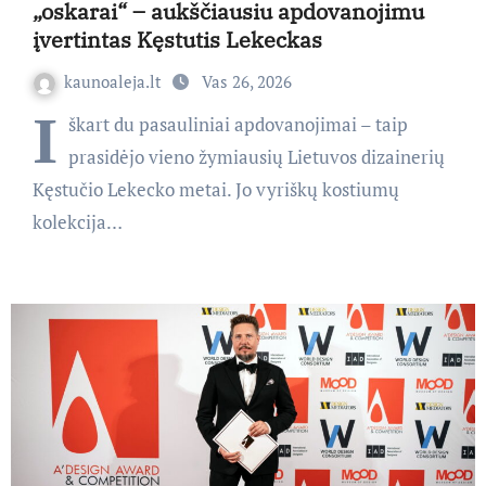
„oskarai“ – aukščiausiu apdovanojimu
įvertintas Kęstutis Lekeckas
kaunoaleja.lt
Vas 26, 2026
I
škart du pasauliniai apdovanojimai – taip
prasidėjo vieno žymiausių Lietuvos dizainerių
Kęstučio Lekecko metai. Jo vyriškų kostiumų
kolekcija…