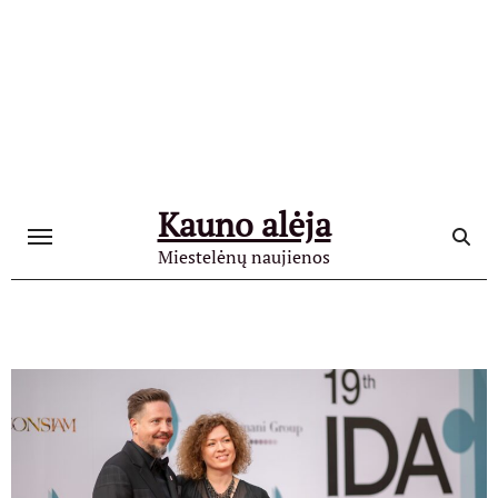
Skip
to
content
Kauno alėja
Miestelėnų naujienos