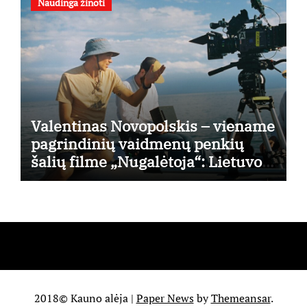
Naudinga žinoti
Valentinas Novopolskis – viename
pagrindinių vaidmenų penkių
šalių filme „Nugalėtoja“: Lietuvos
kino teatruose – nuo rugpjūčio 7-
osios
2018© Kauno alėja
|
Paper News
by
Themeansar
.