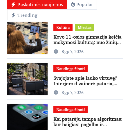
Paskutinės naujienos
Popular
Trending
Kultūra
Miestas
Kovo 11-osios gimnazija keičia
mokymosi kultūrą: nuo žinių
kaupimo – prie jų supratimo ir
Rgp 7, 2026
taikymo
Naudinga žinoti
Svajojate apie lauko virtuvę?
Interjero dizainerė pataria,
nuo ko pradėti
Rgp 7, 2026
Naudinga žinoti
Kai patarėju tampa algoritmas:
kur baigiasi pagalba ir