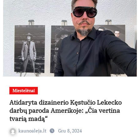
Miestelėnai
Atidaryta dizainerio Kęstučio Lekecko
darbų paroda Amerikoje: „Čia vertina
tvarią madą“
kaunoaleja.lt
Gru 8, 2024