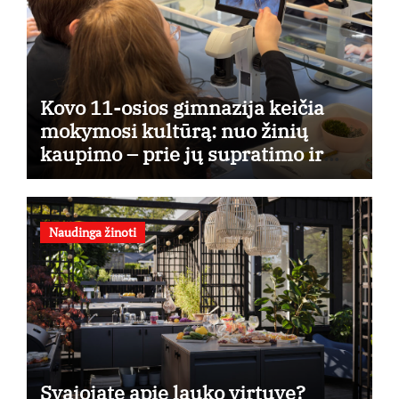
Kovo 11-osios gimnazija keičia
mokymosi kultūrą: nuo žinių
kaupimo – prie jų supratimo ir
taikymo
Naudinga žinoti
Svajojate apie lauko virtuvę?