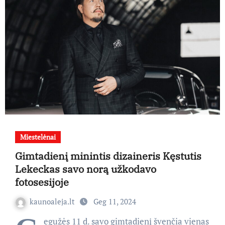
Miestelėnai
Gimtadienį minintis dizaineris Kęstutis
Lekeckas savo norą užkodavo
fotosesijoje
kaunoaleja.lt
Geg 11, 2024
egužės 11 d. savo gimtadienį švenčia vienas