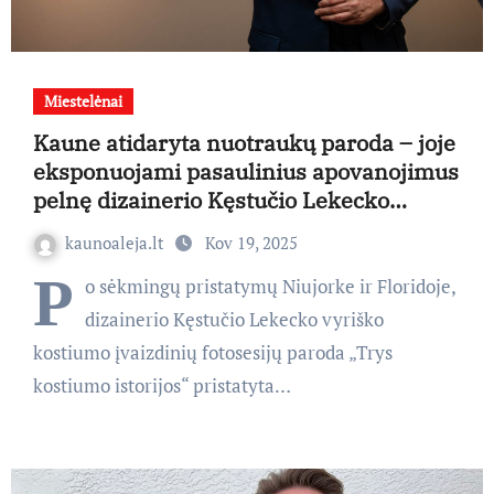
Miestelėnai
Kaune atidaryta nuotraukų paroda – joje
eksponuojami pasaulinius apovanojimus
pelnę dizainerio Kęstučio Lekecko
darbai
kaunoaleja.lt
Kov 19, 2025
P
o sėkmingų pristatymų Niujorke ir Floridoje,
dizainerio Kęstučio Lekecko vyriško
kostiumo įvaizdinių fotosesijų paroda „Trys
kostiumo istorijos“ pristatyta…