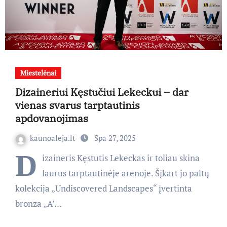
Miestelėnai
Dizaineriui Kęstučiui Lekeckui – dar
vienas svarus tarptautinis
apdovanojimas
kaunoaleja.lt
Spa 27, 2025
D
izaineris Kęstutis Lekeckas ir toliau skina
laurus tarptautinėje arenoje. Šįkart jo paltų
kolekcija „Undiscovered Landscapes“ įvertinta
bronza „A’…