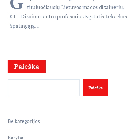
G
tituluočiausių Lietuvos mados dizainerių,
KTU Dizaino centro profesorius Kęstutis Lekeckas.
Ypatingąją…
Paieška
Paieška
Be kategorijos
Karyba