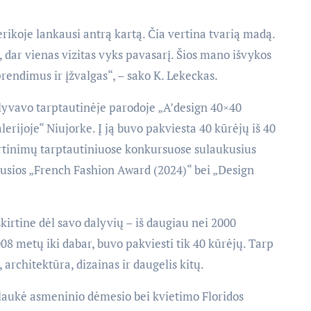
ikoje lankausi antrą kartą. Čia vertina tvarią madą.
, dar vienas vizitas vyks pavasarį. Šios mano išvykos
prendimus ir įžvalgas“, – sako K. Lekeckas.
alyvavo tarptautinėje parodoje „A’design 40×40
lerijoje“ Niujorke. Į ją buvo pakviesta 40 kūrėjų iš 40
vertinimų tarptautiniuose konkursuose sulaukusius
iusios „French Fashion Award (2024)“ bei „Design
kirtine dėl savo dalyvių – iš daugiau nei 2000
8 metų iki dabar, buvo pakviesti tik 40 kūrėjų. Tarp
, architektūra, dizainas ir daugelis kitų.
laukė asmeninio dėmesio bei kvietimo Floridos