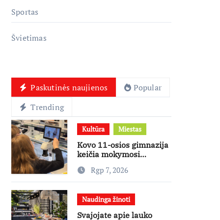
Sportas
Švietimas
Paskutinės naujienos
Popular
Trending
Kultūra
Miestas
Kovo 11-osios gimnazija
keičia mokymosi
kultūrą: nuo žinių
Rgp 7, 2026
kaupimo – prie jų
supratimo ir taikymo
Naudinga žinoti
Svajojate apie lauko