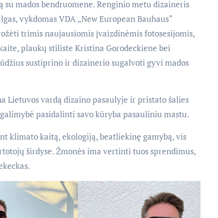
kimą su mados bendruomene. Renginio metu dizaineris
 įžvalgas, vykdomas VDA „New European Bauhaus“
ožėti trimis naujausiomis įvaizdinėmis fotosesijomis,
aite, plaukų stiliste Kristina Gorodeckiene bei
ūdžius sustiprino ir dizainerio sugalvoti gyvi mados
na Lietuvos vardą dizaino pasaulyje ir pristato šalies
a galimybė pasidalinti savo kūryba pasauliniu mastu.
t klimato kaitą, ekologiją, beatliekinę gamybą, vis
vartotojų širdyse. Žmonės ima vertinti tuos sprendimus,
Lekeckas.