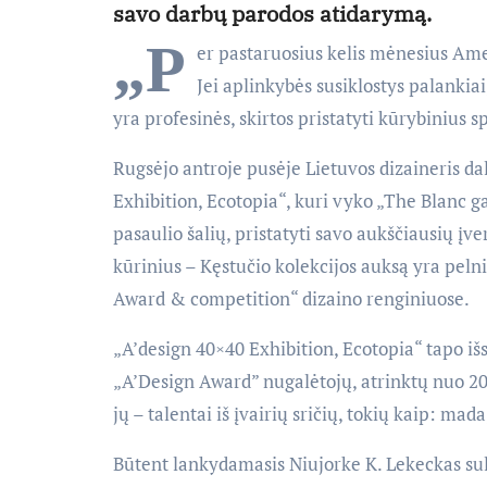
savo darbų parodos atidarymą.
„P
er pastaruosius kelis mėnesius Amer
Jei aplinkybės susiklostys palankiai
yra profesinės, skirtos pristatyti kūrybinius s
Rugsėjo antroje pusėje Lietuvos dizaineris d
Exhibition, Ecotopia“, kuri vyko „The Blanc ga
pasaulio šalių, pristatyti savo aukščiausių į
kūrinius – Kęstučio kolekcijos auksą yra peln
Award & competition“ dizaino renginiuose.
„A’design 40×40 Exhibition, Ecotopia“ tapo išs
„A’Design Award” nugalėtojų, atrinktų nuo 200
jų – talentai iš įvairių sričių, tokių kaip: mada
Būtent lankydamasis Niujorke K. Lekeckas su