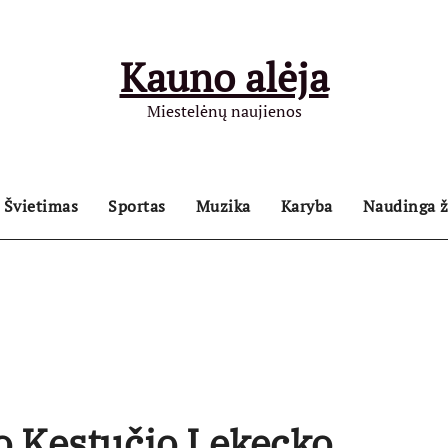
Kauno alėja
Miestelėnų naujienos
Švietimas
Sportas
Muzika
Karyba
Naudinga ž
io Kęstučio Lekecko