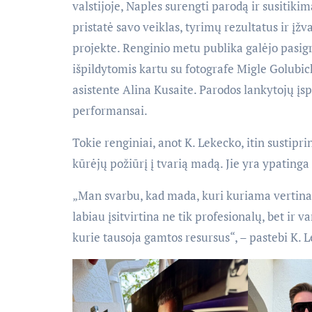
valstijoje, Naples surengti parodą ir susiti
pristatė savo veiklas, tyrimų rezultatus ir
projekte. Renginio metu publika galėjo pasigr
išpildytomis kartu su fotografe Migle Golubick
asistente Alina Kusaite. Parodos lankytojų įsp
performansai.
Tokie renginiai, anot K. Lekecko, itin sustipri
kūrėjų požiūrį į tvarią madą. Jie yra ypating
„Man svarbu, kad mada, kuri kuriama vertinan
labiau įsitvirtina ne tik profesionalų, bet ir 
kurie tausoja gamtos resursus“, – pastebi K. 