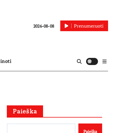
Prenumeruoti
2026-08-08
inoti
Paieška
Paieška