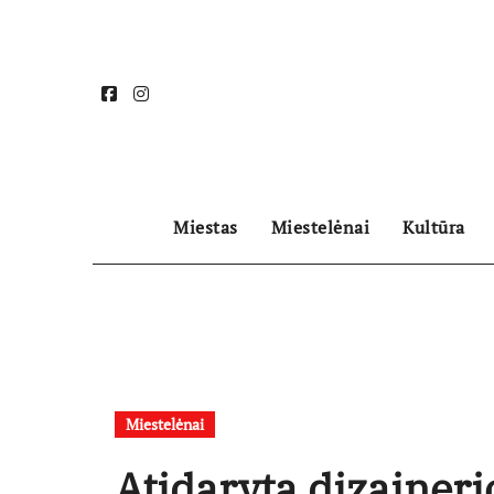
Skip
to
content
Miestas
Miestelėnai
Kultūra
Miestelėnai
Atidaryta dizainer