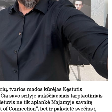
rių, tvarios mados kūrėjas Kęstutis
Čia savo srityje aukščiausiais tarptautiniais
ietuvis ne tik aplankė Majamyje savaitę
of Connection“, bet ir pakvietė svečius į