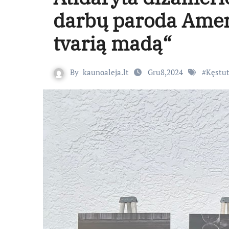
darbų paroda Ameri
tvarią madą“
By
kaunoaleja.lt
Gru8,2024
#
Kęstut