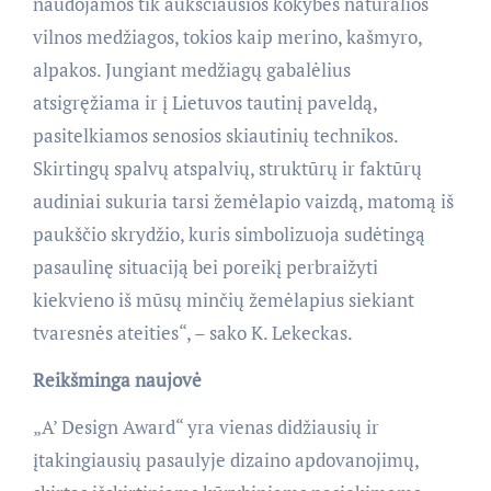
naudojamos tik aukščiausios kokybės natūralios
vilnos medžiagos, tokios kaip merino, kašmyro,
alpakos. Jungiant medžiagų gabalėlius
atsigręžiama ir į Lietuvos tautinį paveldą,
pasitelkiamos senosios skiautinių technikos.
Skirtingų spalvų atspalvių, struktūrų ir faktūrų
audiniai sukuria tarsi žemėlapio vaizdą, matomą iš
paukščio skrydžio, kuris simbolizuoja sudėtingą
pasaulinę situaciją bei poreikį perbraižyti
kiekvieno iš mūsų minčių žemėlapius siekiant
tvaresnės ateities“, – sako K. Lekeckas.
Reikšminga naujovė
„A’ Design Award“ yra vienas didžiausių ir
įtakingiausių pasaulyje dizaino apdovanojimų,