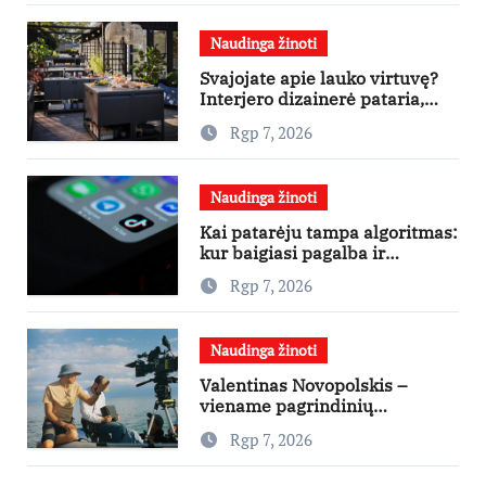
Naudinga žinoti
Svajojate apie lauko virtuvę?
Interjero dizainerė pataria,
nuo ko pradėti
Rgp 7, 2026
Naudinga žinoti
Kai patarėju tampa algoritmas:
kur baigiasi pagalba ir
prasideda reklama?
Rgp 7, 2026
Naudinga žinoti
Valentinas Novopolskis –
viename pagrindinių
vaidmenų penkių šalių filme
Rgp 7, 2026
„Nugalėtoja“: Lietuvos kino
teatruose – nuo rugpjūčio 7-