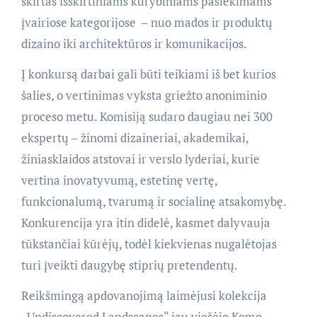
skirtas išskirtiniams kūrybiniams pasiekimams
įvairiose kategorijose – nuo mados ir produktų
dizaino iki architektūros ir komunikacijos.
Į konkursą darbai gali būti teikiami iš bet kurios
šalies, o vertinimas vyksta griežto anoniminio
proceso metu. Komisiją sudaro daugiau nei 300
ekspertų – žinomi dizaineriai, akademikai,
žiniasklaidos atstovai ir verslo lyderiai, kurie
vertina inovatyvumą, estetinę vertę,
funkcionalumą, tvarumą ir socialinę atsakomybę.
Konkurencija yra itin didelė, kasmet dalyvauja
tūkstančiai kūrėjų, todėl kiekvienas nugalėtojas
turi įveikti daugybę stiprių pretendentų.
Reikšmingą apdovanojimą laimėjusi kolekcija
„Undiscovered Landscapes“ jau viešėjo Komo