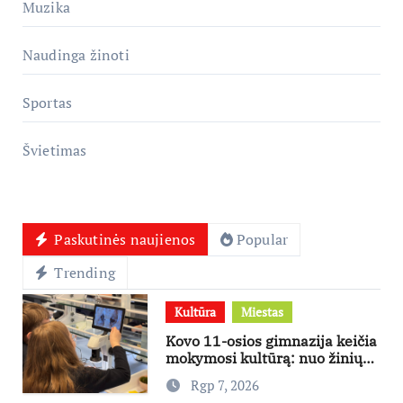
Muzika
Naudinga žinoti
Sportas
Švietimas
Paskutinės naujienos
Popular
Trending
Kultūra
Miestas
Kovo 11-osios gimnazija keičia
mokymosi kultūrą: nuo žinių
kaupimo – prie jų supratimo ir
Rgp 7, 2026
taikymo