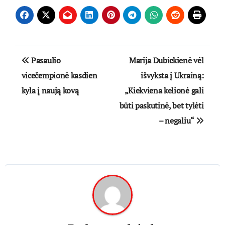
Navigacija
Pasaulio
Marija Dubickienė vėl
tarp
vicečempionė kasdien
išvyksta į Ukrainą:
kyla į naują kovą
„Kiekviena kelionė gali
įrašų
būti paskutinė, bet tylėti
– negaliu“