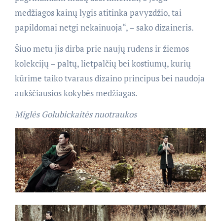
medžiagos kainų lygis atitinka pavyzdžio, tai
papildomai netgi nekainuoja“, – sako dizaineris.
Šiuo metu jis dirba prie naujų rudens ir žiemos
kolekcijų – paltų, lietpalčių bei kostiumų, kurių
kūrime taiko tvaraus dizaino principus bei naudoja
aukščiausios kokybės medžiagas.
Miglės Golubickaitės nuotraukos