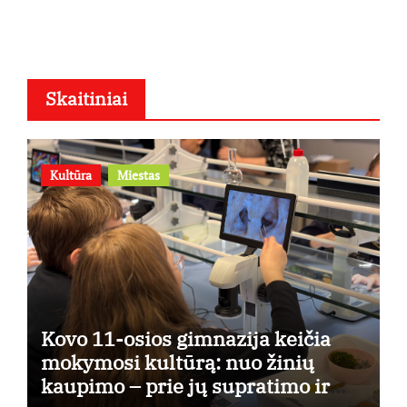
osios
Skaitiniai
Kultūra
Miestas
Kovo 11-osios gimnazija keičia
mokymosi kultūrą: nuo žinių
kaupimo – prie jų supratimo ir