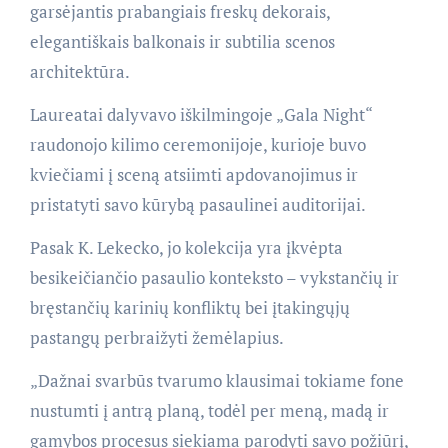
garsėjantis prabangiais freskų dekorais,
elegantiškais balkonais ir subtilia scenos
architektūra.
Laureatai dalyvavo iškilmingoje „Gala Night“
raudonojo kilimo ceremonijoje, kurioje buvo
kviečiami į sceną atsiimti apdovanojimus ir
pristatyti savo kūrybą pasaulinei auditorijai.
Pasak K. Lekecko, jo kolekcija yra įkvėpta
besikeičiančio pasaulio konteksto – vykstančių ir
bręstančių karinių konfliktų bei įtakingųjų
pastangų perbraižyti žemėlapius.
„Dažnai svarbūs tvarumo klausimai tokiame fone
nustumti į antrą planą, todėl per meną, madą ir
gamybos procesus siekiama parodyti savo požiūrį,