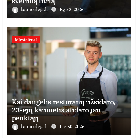
svetimą turtą
kaunoaleja.lt
Rgp 3, 2026
Miestelėnai
Kai daugelis restoranų užsidaro,
23-ejų kaunietis atidaro jau
penktąjį
kaunoaleja.lt
Lie 30, 2026