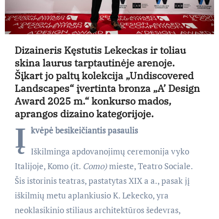
Dizaineris Kęstutis Lekeckas ir toliau
skina laurus tarptautinėje arenoje.
Šįkart jo paltų kolekcija „Undiscovered
Landscapes“ įvertinta bronza „A’ Design
Award 2025 m.“ konkurso mados,
aprangos dizaino kategorijoje.
Į
kvėpė besikeičiantis pasaulis
Iškilminga apdovanojimų ceremonija vyko
Italijoje, Komo (it.
Como)
mieste, Teatro Sociale.
Šis istorinis teatras, pastatytas XIX a a., pasak jį
iškilmių metu aplankiusio K. Lekecko, yra
neoklasikinio stiliaus architektūros šedevras,