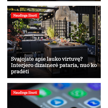
taikymo
Naudinga žinoti
Svajojate apie lauko virtuvę?
Interjero dizainerė pataria, nuo ko
pradėti
Naudinga žinoti