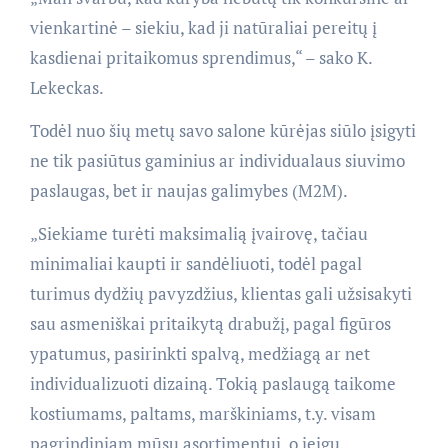
vienkartinė – siekiu, kad ji natūraliai pereitų į
kasdienai pritaikomus sprendimus,“ – sako K.
Lekeckas.
Todėl nuo šių metų savo salone kūrėjas siūlo įsigyti
ne tik pasiūtus gaminius ar individualaus siuvimo
paslaugas, bet ir naujas galimybes (M2M).
„Siekiame turėti maksimalią įvairovę, tačiau
minimaliai kaupti ir sandėliuoti, todėl pagal
turimus dydžių pavyzdžius, klientas gali užsisakyti
sau asmeniškai pritaikytą drabužį, pagal figūros
ypatumus, pasirinkti spalvą, medžiagą ar net
individualizuoti dizainą. Tokią paslaugą taikome
kostiumams, paltams, marškiniams, t.y. visam
pagrindiniam mūsų asortimentui, o jeigu