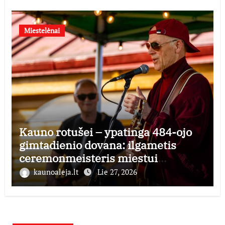
Miestelėnai
Kauno rotušei – ypatinga 484-ojo
gimtadienio dovana: ilgametis
ceremonmeisteris miestui
perduoda dešimtmečius kauptą
kaunoaleja.lt
Lie 27, 2026
istorijos kolekciją