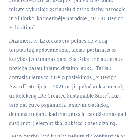
mieste vykusioje geriausių dizaino darbų parodoje
ir Niujorko kasmetinėje parodoje „40 × 40 Design
Exhibition“.
Dizaineris K. Lekeckas yra pelnęs ne vieną
tarptautinį apdovanojimą, tačiau pastarasis jo
kūrybos įvertinimas pabrėžia išskirtinę autoriaus
poziciją pasauliniame dizaino lauke. Tai jau
antrasis Lietuvos kūrėjo pasiekimas „A’ Design
Award“ istorijoje – 2021 m. jis pelnė aukso medalį
už kolekciją „Re Created Sustainable Suite“, kuri
taip pat buvo pagaminta iš siuvimo atliekų,
demonstruojant, kad tvarumas ir estetiškumas gali
susijungti į elegantišką, aukštos klasės dizainą.
„Man svarbu, kad kūryba nebūtų tik konkursinė ar