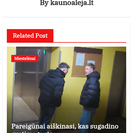
By
kaunoaleja.lt
Related Post
Miestelėnai
Pareigūnai aiškinasi, kas sugadino