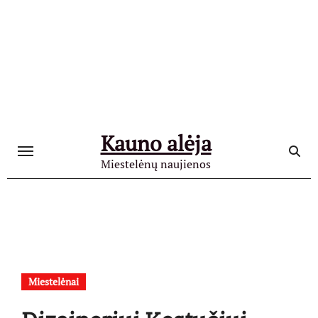
Skip
to
content
Kauno alėja
Miestelėnų naujienos
Miestelėnai