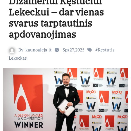
Dizaineriui Kęstučiui
Lekeckui – dar vienas
svarus tarptautinis
apdovanojimas
By
kaunoaleja.lt
Spa27,2025
#
Kęstutis
Lekeckas