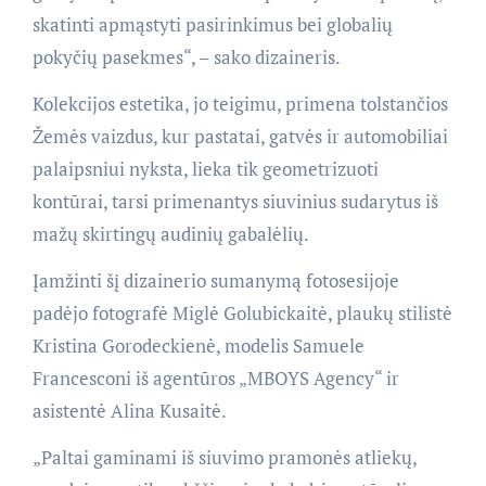
skatinti apmąstyti pasirinkimus bei globalių
pokyčių pasekmes“, – sako dizaineris.
Kolekcijos estetika, jo teigimu, primena tolstančios
Žemės vaizdus, kur pastatai, gatvės ir automobiliai
palaipsniui nyksta, lieka tik geometrizuoti
kontūrai, tarsi primenantys siuvinius sudarytus iš
mažų skirtingų audinių gabalėlių.
Įamžinti šį dizainerio sumanymą fotosesijoje
padėjo fotografė Miglė Golubickaitė, plaukų stilistė
Kristina Gorodeckienė, modelis Samuele
Francesconi iš agentūros „MBOYS Agency“ ir
asistentė Alina Kusaitė.
„Paltai gaminami iš siuvimo pramonės atliekų,