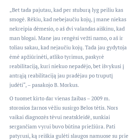
„Bet tada pajutau, kad per stuburą lyg peiliu kas
smogė. Rėkiu, kad nebejaučiu kojų, į mane niekas
nekreipia dėmesio, o aš dvi valandas aiškinu, kad
man blogai. Mane jau rengėsi vežti namo, o aš ir
toliau sakau, kad nejaučiu kojų. Tada jau gydytoja
ėmė apžiūrinėti, atliko tyrimus, paskyrė
reabilitaciją, kuri niekuo nepadėjo, bet išvykusi į
antrąją reabilitaciją jau pradėjau po truputį
judėti“, – pasakojo B. Morkus.
O tuomet kirto dar vienas žaibas – 2009 m.
storosios žarnos vėžiu susirgo Belos tėtis. Nors
vaikai diagnozės tėvui neatskleidė, sunkiai
sergančiam vyrui buvo būtina priežiūra. Pati
patyrusi, ką reiškia gulėti slaugos namuose su prie