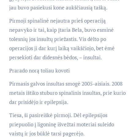
jau buvo pasiekusi kone aukščiausią tašką.
Pirmoji spinalinė nejautra prieš operaciją
nepavyko ir tai, kaip įtaria Bela, buvo esminė
tolesnių jos insultų priežastis. Vis dėlto po
operacijos ji dar kurį laiką vaikščiojo, bet ėmė
persekioti dar didesnės bėdos, – insultai.
Prarado norą toliau kovoti
Pirmasis galvos insultas smogė 2005-aisiais. 2008
metais ištiko stuburo spinalinis insultas, prie kurio
dar prisidėjo ir epilepsija.
Tiesa, ši pasireiškė pirmoji. Dėl epilepsijos
priepuolio į ligoninę išvežtai moteriai suleido
vaistų ir jos būklė tarsi pagerėjo.