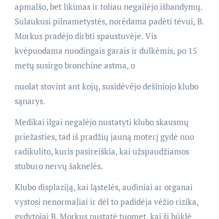
apmalšo, bet likimas ir toliau negailėjo išbandymų.
Sulaukusi pilnametystės, norėdama padėti tėvui, B.
Morkus pradėjo dirbti spaustuvėje. Vis
kvėpuodama nuodingais garais ir dulkėmis, po 15
metų susirgo bronchine astma, o
nuolat stovint ant kojų, susidėvėjo dešiniojo klubo
sąnarys.
Medikai ilgai negalėjo nustatyti klubo skausmų
priežasties, tad iš pradžių jauną moterį gydė nuo
radikulito, kuris pasireiškia, kai užspaudžiamos
stuburo nervų šaknelės.
Klubo displaziją, kai ląstelės, audiniai ar organai
vystosi nenormaliai ir dėl to padidėja vėžio rizika,
gydytojai B. Morkus nustatė tuomet, kai ši būklė