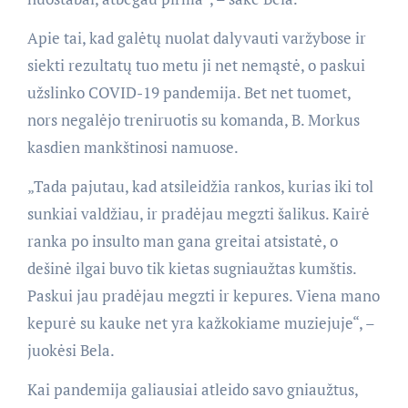
Apie tai, kad galėtų nuolat dalyvauti varžybose ir
siekti rezultatų tuo metu ji net nemąstė, o paskui
užslinko COVID-19 pandemija. Bet net tuomet,
nors negalėjo treniruotis su komanda, B. Morkus
kasdien mankštinosi namuose.
„Tada pajutau, kad atsileidžia rankos, kurias iki tol
sunkiai valdžiau, ir pradėjau megzti šalikus. Kairė
ranka po insulto man gana greitai atsistatė, o
dešinė ilgai buvo tik kietas sugniaužtas kumštis.
Paskui jau pradėjau megzti ir kepures. Viena mano
kepurė su kauke net yra kažkokiame muziejuje“, –
juokėsi Bela.
Kai pandemija galiausiai atleido savo gniaužtus,