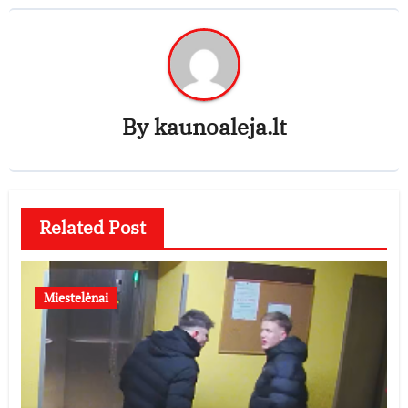
By
kaunoaleja.lt
Related Post
Miestelėnai