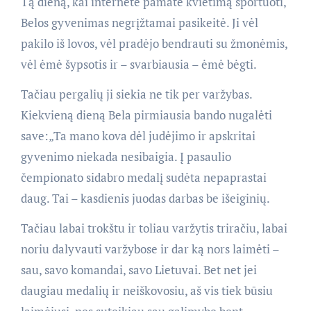
Tą dieną, kai internete pamatė kvietimą sportuoti,
Belos gyvenimas negrįžtamai pasikeitė. Ji vėl
pakilo iš lovos, vėl pradėjo bendrauti su žmonėmis,
vėl ėmė šypsotis ir – svarbiausia – ėmė bėgti.
Tačiau pergalių ji siekia ne tik per varžybas.
Kiekvieną dieną Bela pirmiausia bando nugalėti
save:„Ta mano kova dėl judėjimo ir apskritai
gyvenimo niekada nesibaigia. Į pasaulio
čempionato sidabro medalį sudėta nepaprastai
daug. Tai – kasdienis juodas darbas be išeiginių.
Tačiau labai trokštu ir toliau varžytis triračiu, labai
noriu dalyvauti varžybose ir dar ką nors laimėti –
sau, savo komandai, savo Lietuvai. Bet net jei
daugiau medalių ir neiškovosiu, aš vis tiek būsiu