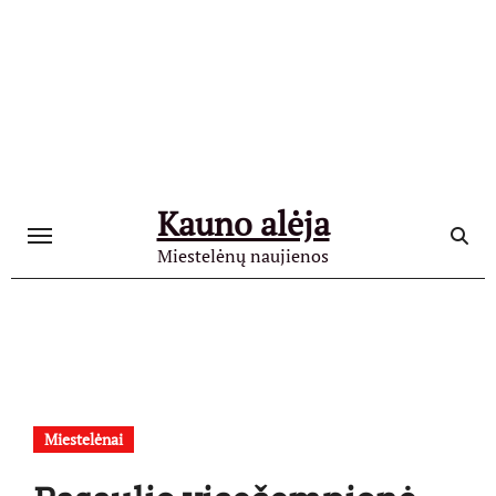
Skip
to
content
Kauno alėja
Miestelėnų naujienos
Miestelėnai