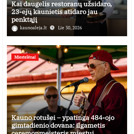
Kai daugelis restoranų užsidaro,
23-ejų kaunietis atidaro jau
penktąjį
kaunoaleja.lt
Lie 30, 2026
Miestelėnai
Kauno rotušei – ypatinga 484-ojo
gimtadienio dovana: ilgametis
ceremonmeisteris miestui