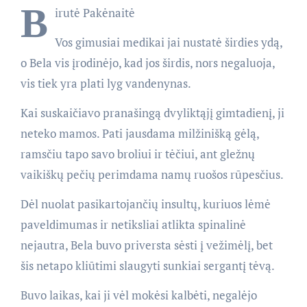
B
irutė Pakėnaitė
Vos gimusiai medikai jai nustatė širdies ydą,
o Bela vis įrodinėjo, kad jos širdis, nors negaluoja,
vis tiek yra plati lyg vandenynas.
Kai suskaičiavo pranašingą dvyliktąjį gimtadienį, ji
neteko mamos. Pati jausdama milžinišką gėlą,
ramsčiu tapo savo broliui ir tėčiui, ant gležnų
vaikiškų pečių perimdama namų ruošos rūpesčius.
Dėl nuolat pasikartojančių insultų, kuriuos lėmė
paveldimumas ir netiksliai atlikta spinalinė
nejautra, Bela buvo priversta sėsti į vežimėlį, bet
šis netapo kliūtimi slaugyti sunkiai sergantį tėvą.
Buvo laikas, kai ji vėl mokėsi kalbėti, negalėjo