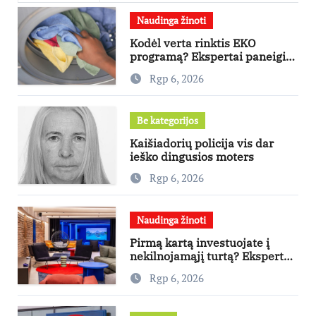
Naudinga žinoti
Kodėl verta rinktis EKO
programą? Ekspertai paneigia
dažniausius mitus
Rgp 6, 2026
Be kategorijos
Kaišiadorių policija vis dar
ieško dingusios moters
Rgp 6, 2026
Naudinga žinoti
Pirmą kartą investuojate į
nekilnojamąjį turtą? Ekspertas
pataria, kaip pasirinkti būstą,
Rgp 6, 2026
kuris generuos grąžą