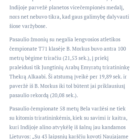
Indijoje parvežė planetos vicečempionės medalį,
nors net nebuvo tikra, kad gaus galimybę dalyvauti
šiose varžybose.
Pasaulio žmonių su negalia lengvosios atletikos
čempionate T71 klasėje B. Morkus buvo antra 100
metrų bėgime triračiu (21,53 sek.), į priekį
praleidusi tik Jungtinių Arabų Emyratų triratininkę
Thekrą Alkaabi. Ši atstumą įveikė per 19,89 sek. ir
paveržė iš B. Morkus iki tol būtent jai priklausiusį
pasaulio rekordą (20,08 sek.).
Pasaulio čempionate 58 metų Bela varžėsi ne tiek
su kitomis triratininkėmis, kiek su savimi ir kaitra,
kuri Indijoje alino atvykėlę iš šalnų jau kandamos
Lietuvos: „Su 43 laipsnių karščiu kovoti Naujajame