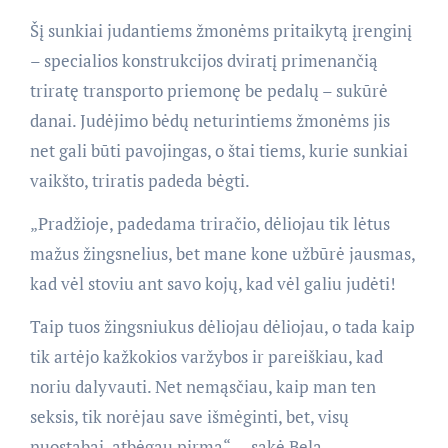
Šį sunkiai judantiems žmonėms pritaikytą įrenginį
– specialios konstrukcijos dviratį primenančią
triratę transporto priemonę be pedalų – sukūrė
danai. Judėjimo bėdų neturintiems žmonėms jis
net gali būti pavojingas, o štai tiems, kurie sunkiai
vaikšto, triratis padeda bėgti.
„Pradžioje, padedama triračio, dėliojau tik lėtus
mažus žingsnelius, bet mane kone užbūrė jausmas,
kad vėl stoviu ant savo kojų, kad vėl galiu judėti!
Taip tuos žingsniukus dėliojau dėliojau, o tada kaip
tik artėjo kažkokios varžybos ir pareiškiau, kad
noriu dalyvauti. Net nemąsčiau, kaip man ten
seksis, tik norėjau save išmėginti, bet, visų
nuostabai, atbėgau pirma“, – sakė Bela.