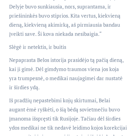
Delyje buvo sunkiausia, nors, suprantama, ir
priešininkės buvo stiprios. Kita vertus, kiekvieną
dieną, kiekvieną akimirką, aš pirmiausia bandau
įveikti save. Ši kova niekada nesibaigia.“
Slėgė ir netektis, ir buitis
Nepaprasta Belos istorija prasidėjo tą pačią dieną,
kai ji gimė. Dėl gimdymo traumos viena jos koja
yra trumpesnė, o medikai naujagimei dar nustatė
ir širdies ydą.
Iš pradžių nepastebimi kojų skirtumai, Belai
augant ėmė ryškėti, o šią bėdą sovietmečiu buvo
įmanoma išspręsti tik Rusijoje. Tačiau dėl širdies
ydos medikai ne tik nedavė leidimo kojos korekcijai