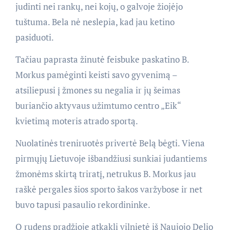
judinti nei rankų, nei kojų, o galvoje žiojėjo
tuštuma. Bela nė neslepia, kad jau ketino
pasiduoti.
Tačiau paprasta žinutė feisbuke paskatino B.
Morkus pamėginti keisti savo gyvenimą –
atsiliepusi į žmones su negalia ir jų šeimas
buriančio aktyvaus užimtumo centro „Eik“
kvietimą moteris atrado sportą.
Nuolatinės treniruotės privertė Belą bėgti. Viena
pirmųjų Lietuvoje išbandžiusi sunkiai judantiems
žmonėms skirtą triratį, netrukus B. Morkus jau
raškė pergales šios sporto šakos varžybose ir net
buvo tapusi pasaulio rekordininke.
O rudens pradžioje atkakli vilnietė iš Naujojo Delio