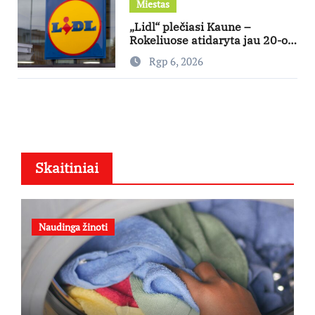
Miestas
„Lidl“ plečiasi Kaune –
Rokeliuose atidaryta jau 20-oji
parduotuvė mieste
Rgp 6, 2026
Skaitiniai
Naudinga žinoti