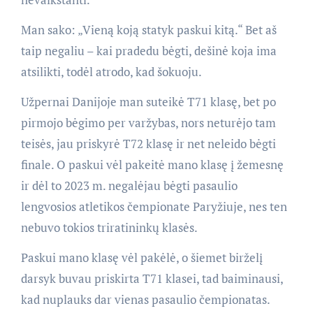
Man sako: „Vieną koją statyk paskui kitą.“ Bet aš
taip negaliu – kai pradedu bėgti, dešinė koja ima
atsilikti, todėl atrodo, kad šokuoju.
Užpernai Danijoje man suteikė T71 klasę, bet po
pirmojo bėgimo per varžybas, nors neturėjo tam
teisės, jau priskyrė T72 klasę ir net neleido bėgti
finale. O paskui vėl pakeitė mano klasę į žemesnę
ir dėl to 2023 m. negalėjau bėgti pasaulio
lengvosios atletikos čempionate Paryžiuje, nes ten
nebuvo tokios triratininkų klasės.
Paskui mano klasę vėl pakėlė, o šiemet birželį
darsyk buvau priskirta T71 klasei, tad baiminausi,
kad nuplauks dar vienas pasaulio čempionatas.