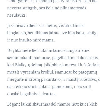
– mergaitei ir jos mamai jie atvirai išrėžė, kad net
neverta stengtis, nes Bela nė pilnametystės
nesulauks.
Ji skaičiavo dienas ir metus, vis tikėdamasi
blogiausio, bet likimas jai sudavė kitą baisų smūgį
ir nuo insulto mirė mama.
Dvylikametė Bela akimirksniu suaugo ir ėmė
šeimininkauti namuose, pagelbėdama į du darbus,
kad išlaikytų šeimą, įsikinkiusiam tėvui ir šešeriais
metais vyresniam broliui. Namuose be patogumų
mergaitė ir krosnį pakurdavo, ir maistą ruošdavo, o
dar reikėjo skirti laiko ir pamokoms, nors širdį
draskė begalinis sielvartas.
Bėgant laikui skausmas dėl mamos netekties kiek