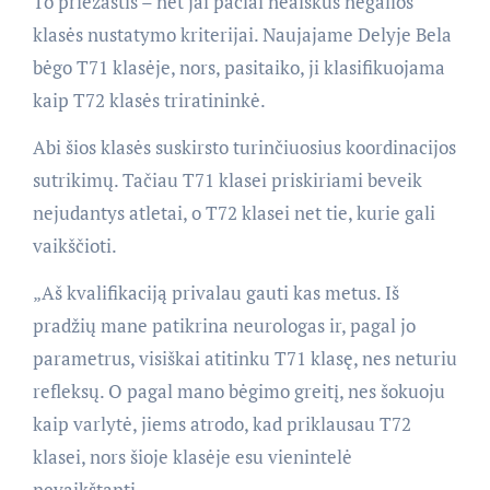
To priežastis – net jai pačiai neaiškūs negalios
klasės nustatymo kriterijai. Naujajame Delyje Bela
bėgo T71 klasėje, nors, pasitaiko, ji klasifikuojama
kaip T72 klasės triratininkė.
Abi šios klasės suskirsto turinčiuosius koordinacijos
sutrikimų. Tačiau T71 klasei priskiriami beveik
nejudantys atletai, o T72 klasei net tie, kurie gali
vaikščioti.
„Aš kvalifikaciją privalau gauti kas metus. Iš
pradžių mane patikrina neurologas ir, pagal jo
parametrus, visiškai atitinku T71 klasę, nes neturiu
refleksų. O pagal mano bėgimo greitį, nes šokuoju
kaip varlytė, jiems atrodo, kad priklausau T72
klasei, nors šioje klasėje esu vienintelė
nevaikštanti.