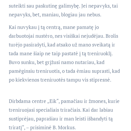
suteikti sau paskutinę galimybę. Jei nepavyks, tai
nepavyks, bet, maniau, blogiau jau nebus.
Kai nuvykau į tą centrą, mane pamatę jo
darbuotojai nustėro, nes visiškai nejudėjau. Brolis
turėjo pasirašyti, kad atsako už mano sveikatą ir
tada mane šiaip ne taip pastatė į tą treniruoklį.
Buvo sunku, bet grįžusi namo nutariau, kad
pamėginsiu treniruotis, o tada ėmiau suprasti, kad
po kiekvienos treniruotės tampu vis stipresnė.
Dirbdama centre „Eik“, pamačiau ir žmones, kurie
treniruojasi specialiais triračiais. Kai dar labiau
sustiprėjau, paprašiau ir man leisti išbandyti tą
triratį“, – prisiminė B. Morkus.