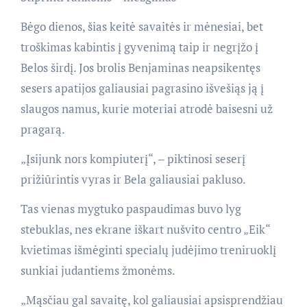
Bėgo dienos, šias keitė savaitės ir mėnesiai, bet
troškimas kabintis į gyvenimą taip ir negrįžo į
Belos širdį. Jos brolis Benjaminas neapsikentęs
sesers apatijos galiausiai pagrasino išvešiąs ją į
slaugos namus, kurie moteriai atrodė baisesni už
pragarą.
„Įsijunk nors kompiuterį“, – piktinosi seserį
prižiūrintis vyras ir Bela galiausiai pakluso.
Tas vienas mygtuko paspaudimas buvo lyg
stebuklas, nes ekrane iškart nušvito centro „Eik“
kvietimas išmėginti specialų judėjimo treniruoklį
sunkiai judantiems žmonėms.
„Mąsčiau gal savaitę, kol galiausiai apsisprendžiau