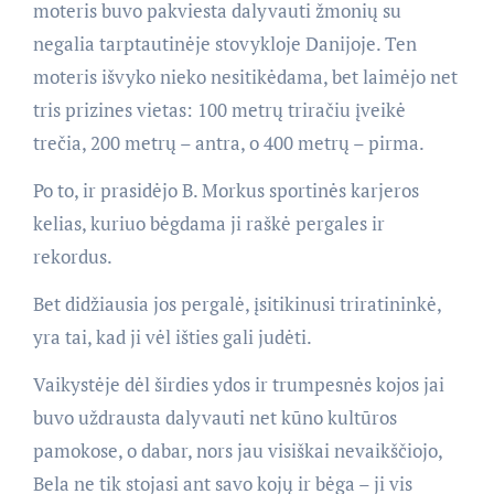
moteris buvo pakviesta dalyvauti žmonių su
negalia tarptautinėje stovykloje Danijoje. Ten
moteris išvyko nieko nesitikėdama, bet laimėjo net
tris prizines vietas: 100 metrų triračiu įveikė
trečia, 200 metrų – antra, o 400 metrų – pirma.
Po to, ir prasidėjo B. Morkus sportinės karjeros
kelias, kuriuo bėgdama ji raškė pergales ir
rekordus.
Bet didžiausia jos pergalė, įsitikinusi triratininkė,
yra tai, kad ji vėl išties gali judėti.
Vaikystėje dėl širdies ydos ir trumpesnės kojos jai
buvo uždrausta dalyvauti net kūno kultūros
pamokose, o dabar, nors jau visiškai nevaikščiojo,
Bela ne tik stojasi ant savo kojų ir bėga – ji vis