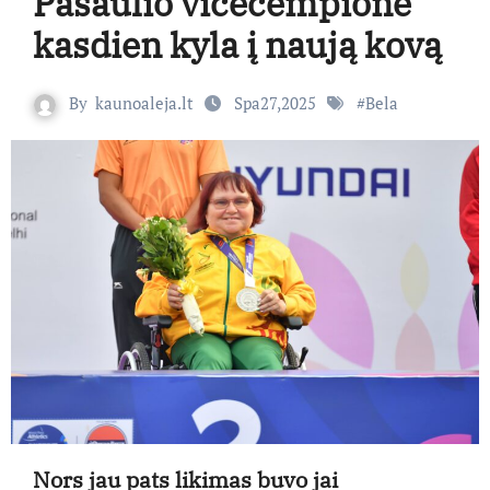
Pasaulio vicečempionė
kasdien kyla į naują kovą
By
kaunoaleja.lt
Spa27,2025
#
Bela
Nors jau pats likimas buvo jai