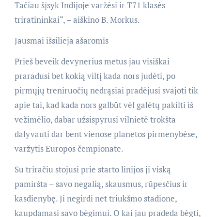
Tačiau šįsyk Indijoje varžėsi ir T71 klasės
triratininkai“, – aiškino B. Morkus.
Jausmai išsilieja ašaromis
Prieš beveik devynerius metus jau visiškai
praradusi bet kokią viltį kada nors judėti, po
pirmųjų treniruočių nedrąsiai pradėjusi svajoti tik
apie tai, kad kada nors galbūt vėl galėtų pakilti iš
vežimėlio, dabar užsispyrusi vilnietė trokšta
dalyvauti dar bent vienose planetos pirmenybėse,
varžytis Europos čempionate.
Su triračiu stojusi prie starto linijos ji viską
pamiršta – savo negalią, skausmus, rūpesčius ir
kasdienybę. Ji negirdi net triukšmo stadione,
kaupdamasi savo bėgimui. O kai jau pradeda bėgti,