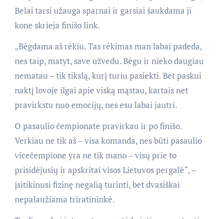
Belai tarsi užauga sparnai ir garsiai šaukdama ji
kone skrieja finišo link.
„Bėgdama aš rėkiu. Tas rėkimas man labai padeda,
nes taip, matyt, save užvedu. Bėgu ir nieko daugiau
nematau – tik tikslą, kurį turiu pasiekti. Bet paskui
naktį lovoje ilgai apie viską mąstau, kartais net
pravirkstu nuo emocijų, nes esu labai jautri.
O pasaulio čempionate pravirkau ir po finišo.
Verkiau ne tik aš – visa komanda, nes būti pasaulio
vicečempione yra ne tik mano – visų prie to
prisidėjusių ir apskritai visos Lietuvos pergalė“, –
įsitikinusi fizinę negalią turinti, bet dvasiškai
nepalaužiama triratininkė.