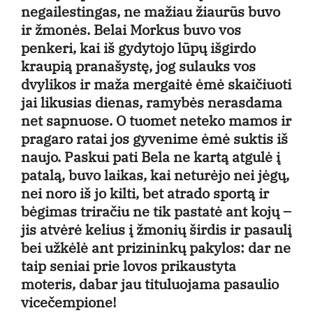
negailestingas, ne mažiau žiaurūs buvo
ir žmonės. Belai Morkus buvo vos
penkeri, kai iš gydytojo lūpų išgirdo
kraupią pranašystę, jog sulauks vos
dvylikos ir maža mergaitė ėmė skaičiuoti
jai likusias dienas, ramybės nerasdama
net sapnuose. O tuomet neteko mamos ir
pragaro ratai jos gyvenime ėmė suktis iš
naujo. Paskui pati Bela ne kartą atgulė į
patalą, buvo laikas, kai neturėjo nei jėgų,
nei noro iš jo kilti, bet atrado sportą ir
bėgimas triračiu ne tik pastatė ant kojų –
jis atvėrė kelius į žmonių širdis ir pasaulį
bei užkėlė ant prizininkų pakylos: dar ne
taip seniai prie lovos prikaustyta
moteris, dabar jau tituluojama pasaulio
vicečempione!