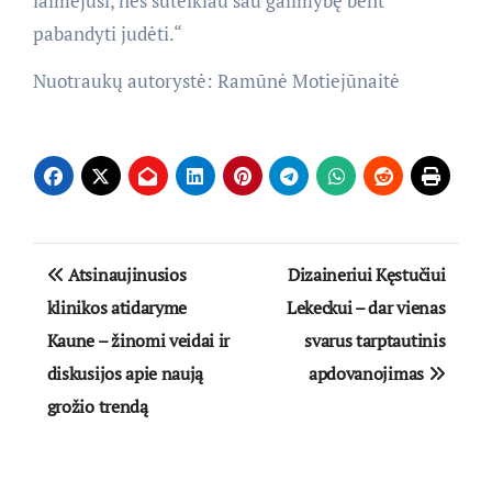
laimėjusi, nes suteikiau sau galimybę bent
pabandyti judėti.“
Nuotraukų autorystė: Ramūnė Motiejūnaitė
Navigacija
Atsinaujinusios
Dizaineriui Kęstučiui
tarp
klinikos atidaryme
Lekeckui – dar vienas
Kaune – žinomi veidai ir
svarus tarptautinis
įrašų
diskusijos apie naują
apdovanojimas
grožio trendą