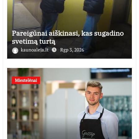
Pareigūnai aiškinasi, kas sugadino
svetimą turtą
kaunoaleja.lt
Rgp 3, 2026
Miestelėnai