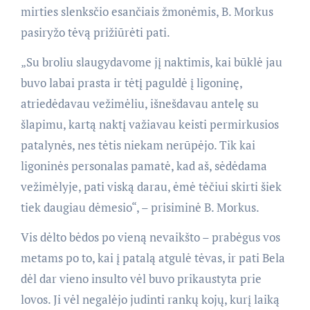
mirties slenksčio esančiais žmonėmis, B. Morkus
pasiryžo tėvą prižiūrėti pati.
„Su broliu slaugydavome jį naktimis, kai būklė jau
buvo labai prasta ir tėtį paguldė į ligoninę,
atriedėdavau vežimėliu, išnešdavau antelę su
šlapimu, kartą naktį važiavau keisti permirkusios
patalynės, nes tėtis niekam nerūpėjo. Tik kai
ligoninės personalas pamatė, kad aš, sėdėdama
vežimėlyje, pati viską darau, ėmė tėčiui skirti šiek
tiek daugiau dėmesio“, – prisiminė B. Morkus.
Vis dėlto bėdos po vieną nevaikšto – prabėgus vos
metams po to, kai į patalą atgulė tėvas, ir pati Bela
dėl dar vieno insulto vėl buvo prikaustyta prie
lovos. Ji vėl negalėjo judinti rankų kojų, kurį laiką