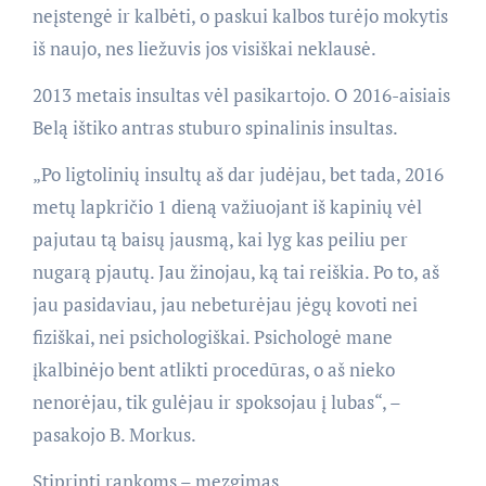
neįstengė ir kalbėti, o paskui kalbos turėjo mokytis
iš naujo, nes liežuvis jos visiškai neklausė.
2013 metais insultas vėl pasikartojo. O 2016-aisiais
Belą ištiko antras stuburo spinalinis insultas.
„Po ligtolinių insultų aš dar judėjau, bet tada, 2016
metų lapkričio 1 dieną važiuojant iš kapinių vėl
pajutau tą baisų jausmą, kai lyg kas peiliu per
nugarą pjautų. Jau žinojau, ką tai reiškia. Po to, aš
jau pasidaviau, jau nebeturėjau jėgų kovoti nei
fiziškai, nei psichologiškai. Psichologė mane
įkalbinėjo bent atlikti procedūras, o aš nieko
nenorėjau, tik gulėjau ir spoksojau į lubas“, –
pasakojo B. Morkus.
Stiprinti rankoms – mezgimas