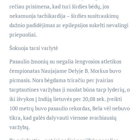
rečiau prisimena, kad turi širdies bėdų, jos
nekamuoja tachikardija – širdies susitraukimų
dažnio padidėjimas ar epilepsijos sukelti nevalingi
priepuoliai.
Šokuoja tarsi varlytė
Pasaulio žmonių su negalia lengvosios atletikos
čempionatas Naujajame Delyje B. Morkus buvo
pirmasis. Nors bėgdama triračiu per įvairias
tarptautines varžybas ji nuolat būna tarp lyderių, o
iki išvykos į Indiją lietuvės per 20,08 sek. įveikti
100 metrų buvo pasaulio rekordas, Bela vėl nebuvo
tikra, kad galės dalyvauti vienose svarbiausių
varžybų.