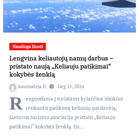
Naudinga žinoti
Lengvina keliautojų namų darbus –
pristato naują „Keliauju patikimai“
kokybės ženklą
kaunoaleja.lt
Geg 21, 2024
R
eaguodama į turistams kylančius iššūkius
renkantis patikimą kelionių pardavėją,
Lietuvos turizmo asociacija pristato „Keliauju
patikimai“ kokybės ženklą. Jis…