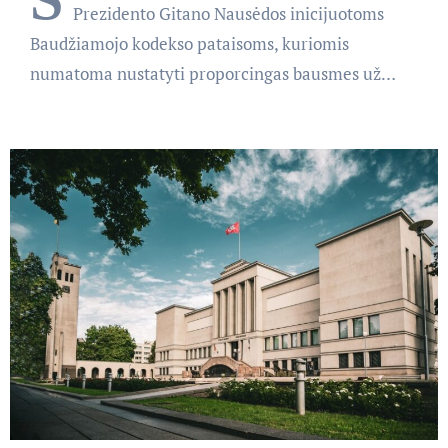
Prezidento Gitano Nausėdos inicijuotoms
Baudžiamojo kodekso pataisoms, kuriomis
numatoma nustatyti proporcingas bausmes už…