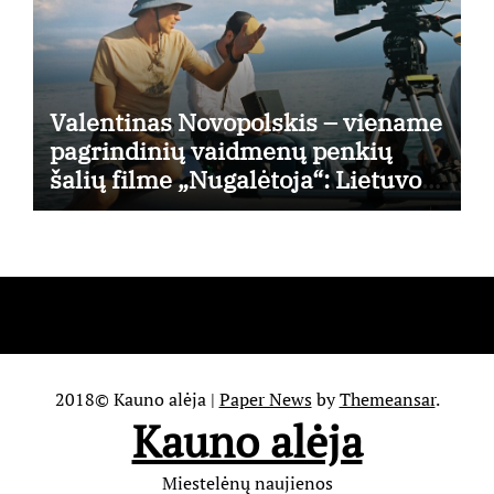
Valentinas Novopolskis – viename
pagrindinių vaidmenų penkių
šalių filme „Nugalėtoja“: Lietuvos
kino teatruose – nuo rugpjūčio 7-
osios
2018© Kauno alėja
|
Paper News
by
Themeansar
.
Kauno alėja
Miestelėnų naujienos