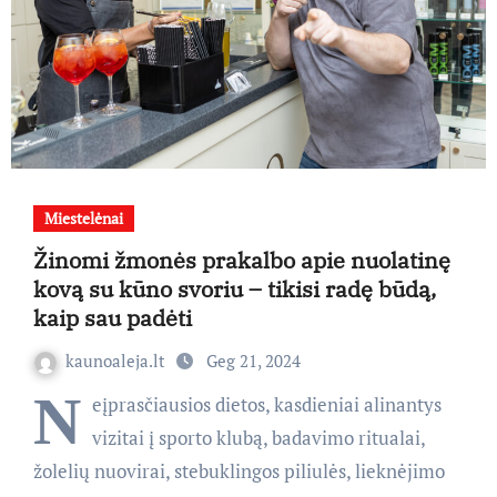
Miestelėnai
Žinomi žmonės prakalbo apie nuolatinę
kovą su kūno svoriu – tikisi radę būdą,
kaip sau padėti
kaunoaleja.lt
Geg 21, 2024
N
eįprasčiausios dietos, kasdieniai alinantys
vizitai į sporto klubą, badavimo ritualai,
žolelių nuovirai, stebuklingos piliulės, lieknėjimo