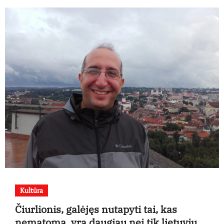
Kultūra
Čiurlionis, galėjęs nutapyti tai, kas
nematoma, yra daugiau nei tik lietuvių