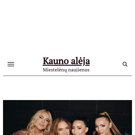
Skip
to
content
Kauno alėja
Miestelėnų naujienos