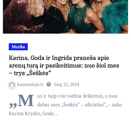
Muzika
Karina, Goda ir Ingrida praneša apie
arenų turą ir pasikeitimus: nuo šiol mes
– trys „Šeškės“
kaunoaleja.lt
Geg 22, 2024
„M
us ir taip visi vadina šeškėmis, o nuo
dabar mes „Šeškės“ – oficialiai“, – sako
Karina Krysko, Goda…