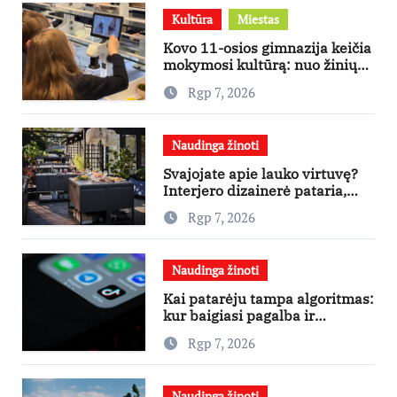
Kultūra
Miestas
Kovo 11-osios gimnazija keičia
mokymosi kultūrą: nuo žinių
kaupimo – prie jų supratimo ir
Rgp 7, 2026
taikymo
Naudinga žinoti
Svajojate apie lauko virtuvę?
Interjero dizainerė pataria,
nuo ko pradėti
Rgp 7, 2026
Naudinga žinoti
Kai patarėju tampa algoritmas:
kur baigiasi pagalba ir
prasideda reklama?
Rgp 7, 2026
Naudinga žinoti