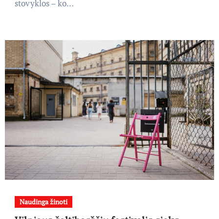
stovyklos – ko…
Naudinga žinoti