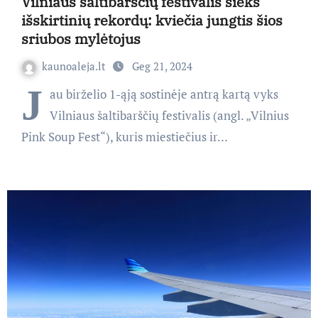
Vilniaus šaltibarščių festivalis sieks
išskirtinių rekordų: kviečia jungtis šios
sriubos mylėtojus
kaunoaleja.lt
Geg 21, 2024
J
au birželio 1-ąją sostinėje antrą kartą vyks
Vilniaus šaltibarščių festivalis (angl. „Vilnius
Pink Soup Fest“), kuris miestiečius ir…