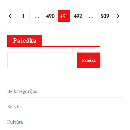
Įrašų
1
…
490
491
492
…
509
puslapiavimas
Paieška
Paieška
Be kategorijos
Karyba
Kultūra