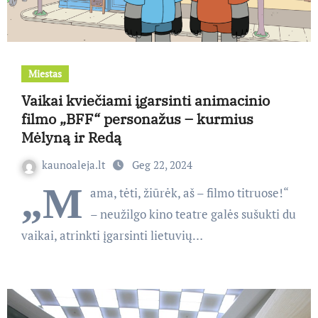
Miestas
Vaikai kviečiami įgarsinti animacinio
filmo „BFF“ personažus – kurmius
Mėlyną ir Redą
kaunoaleja.lt
Geg 22, 2024
„M
ama, tėti, žiūrėk, aš – filmo titruose!“
– neužilgo kino teatre galės sušukti du
vaikai, atrinkti įgarsinti lietuvių…