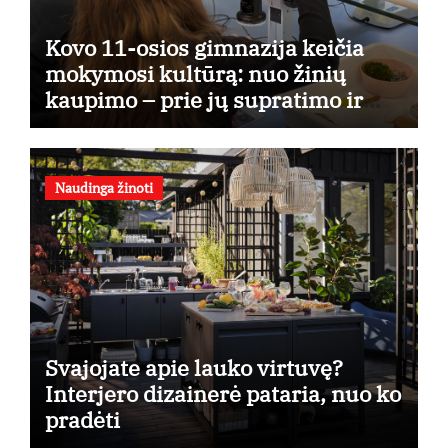
Kovo 11-osios gimnazija keičia
mokymosi kultūrą: nuo žinių
kaupimo – prie jų supratimo ir
taikymo
Naudinga žinoti
Svajojate apie lauko virtuvę?
Interjero dizainerė pataria, nuo ko
pradėti