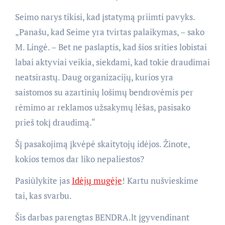
Seimo narys tikisi, kad įstatymą priimti pavyks.
„Panašu, kad Seime yra tvirtas palaikymas, – sako
M. Lingė. – Bet ne paslaptis, kad šios srities lobistai
labai aktyviai veikia, siekdami, kad tokie draudimai
neatsirastų. Daug organizacijų, kurios yra
saistomos su azartinių lošimų bendrovėmis per
rėmimo ar reklamos užsakymų lėšas, pasisako
prieš tokį draudimą.“
Šį pasakojimą įkvėpė skaitytojų idėjos. Žinote,
kokios temos dar liko nepaliestos?
Pasiūlykite jas
Idėjų mugėje
! Kartu nušvieskime
tai, kas svarbu.
Šis darbas parengtas BENDRA.lt įgyvendinant