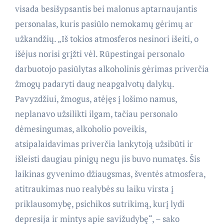
visada besišypsantis bei malonus aptarnaujantis
personalas, kuris pasiūlo nemokamų gėrimų ar
užkandžių. „Iš tokios atmosferos nesinori išeiti, o
išėjus norisi grįžti vėl. Rūpestingai personalo
darbuotojo pasiūlytas alkoholinis gėrimas priverčia
žmogų padaryti daug neapgalvotų dalykų.
Pavyzdžiui, žmogus, atėjęs į lošimo namus,
neplanavo užsilikti ilgam, tačiau personalo
dėmesingumas, alkoholio poveikis,
atsipalaidavimas priverčia lankytoją užsibūti ir
išleisti daugiau pinigų negu jis buvo numatęs. Šis
laikinas gyvenimo džiaugsmas, šventės atmosfera,
atitraukimas nuo realybės su laiku virsta į
priklausomybę, psichikos sutrikimą, kurį lydi
depresija ir mintys apie savižudybę“, – sako