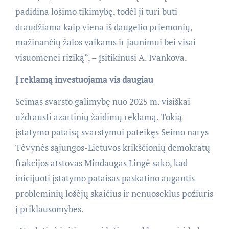
padidina lošimo tikimybę, todėl ji turi būti
draudžiama kaip viena iš daugelio priemonių,
mažinančių žalos vaikams ir jaunimui bei visai
visuomenei riziką“, – įsitikinusi A. Ivankova.
Į reklamą investuojama vis daugiau
Seimas svarsto galimybę nuo 2025 m. visiškai
uždrausti azartinių žaidimų reklamą. Tokią
įstatymo pataisą svarstymui pateikęs Seimo narys
Tėvynės sąjungos-Lietuvos krikščionių demokratų
frakcijos atstovas Mindaugas Lingė sako, kad
inicijuoti įstatymo pataisas paskatino augantis
probleminių lošėjų skaičius ir nenuoseklus požiūris
į priklausomybes.