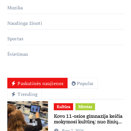
Muzika
Naudinga žinoti
Sportas
Švietimas
Paskutinės naujienos
Popular
Trending
Kultūra
Miestas
Kovo 11-osios gimnazija keičia
mokymosi kultūrą: nuo žinių
kaupimo – prie jų supratimo ir
Rgp 7, 2026