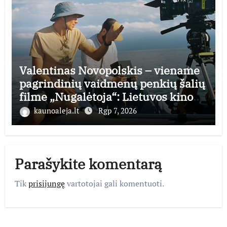
Valentinas Novopolskis – viename
pagrindinių vaidmenų penkių šalių
filme „Nugalėtoja“: Lietuvos kino
teatruose – nuo rugpjūčio 7-osios
kaunoaleja.lt
Rgp 7, 2026
Parašykite komentarą
Tik
prisijungę
vartotojai gali komentuoti.