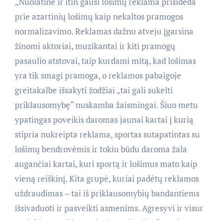
„Nuolatinė ir itin gausi lošimų reklama prisideda
prie azartinių lošimų kaip nekaltos pramogos
normalizavimo. Reklamas dažnu atveju įgarsina
žinomi aktoriai, muzikantai ir kiti pramogų
pasaulio atstovai, taip kurdami mitą, kad lošimas
yra tik smagi pramoga, o reklamos pabaigoje
greitakalbe išsakyti žodžiai „tai gali sukelti
priklausomybę“ nuskamba žaismingai. Šiuo metu
ypatingas poveikis daromas jaunai kartai į kurią
stipria nukreipta reklama, sportas sutapatintas su
lošimų bendrovėmis ir tokiu būdu daroma žala
augančiai kartai, kuri sportą ir lošimus mato kaip
vieną reiškinį. Kita grupė, kuriai padėtų reklamos
uždraudimas – tai iš priklausomybių bandantiems
išsivaduoti ir pasveikti asmenims. Agresyvi ir visur