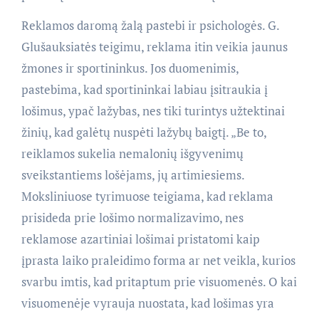
Reklamos daromą žalą pastebi ir psichologės. G.
Glušauksiatės teigimu, reklama itin veikia jaunus
žmones ir sportininkus. Jos duomenimis,
pastebima, kad sportininkai labiau įsitraukia į
lošimus, ypač lažybas, nes tiki turintys užtektinai
žinių, kad galėtų nuspėti lažybų baigtį. „Be to,
reiklamos sukelia nemalonių išgyvenimų
sveikstantiems lošėjams, jų artimiesiems.
Moksliniuose tyrimuose teigiama, kad reklama
prisideda prie lošimo normalizavimo, nes
reklamose azartiniai lošimai pristatomi kaip
įprasta laiko praleidimo forma ar net veikla, kurios
svarbu imtis, kad pritaptum prie visuomenės. O kai
visuomenėje vyrauja nuostata, kad lošimas yra