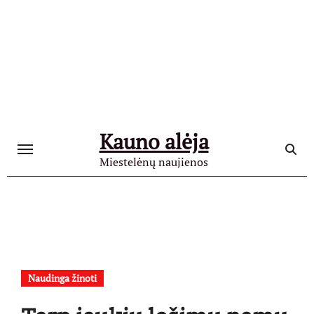
Skip
to
content
Kauno alėja
Miestelėnų naujienos
Naudinga žinoti