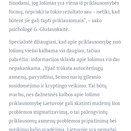
žinodami, jog lošimas yra viena iš priklausomybės
formų, nepriskiria tokio rezultato sau – netiki, kad
būtent jie gali tapti priklausomais“, – sako
psichologė G. Glušauskaitė.
Specialistė džiaugiasi, kad apie priklausomybę nuo
lošimų viešai kalbama vis daugiau, tačiau
pabrėžia: informacijos sklaida apie lošimus vis dar
nepakankama. „Ypač trūksta autoritetingų
asmenų, pavyzdžiui, Seimo narių gilesnio
susidomėjimo ir kryptingo veikimo. Tai būtų
svarbu, nes dažnesnės kalbos apie lošimo
priklausomybę Lietuvoje gali skatinti mažesnį šios
problemos stigmatizavimą, o tai palengvintų
priklausomų asmenų problemos pripažinimą bei
sveikimo kelio pradėjimą. Lietuvoje yra nemažai