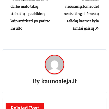
tarp
darbe mato tikrų
nesusimąstome: dėl
stebuklų – paaiškino,
neatsakingai išmestų
įrašų
kaip atsitiesti po patirto
atliekų kasmet kyla
insulto
šimtai gaisrų
By
kaunoaleja.lt
Related Post