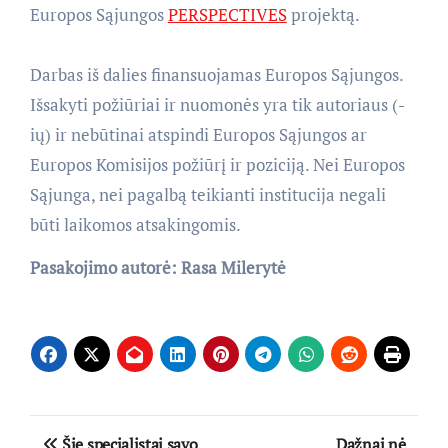
Europos Sąjungos
PERSPECTIVES
projektą.
Darbas iš dalies finansuojamas Europos Sąjungos.
Išsakyti požiūriai ir nuomonės yra tik autoriaus (-
ių) ir nebūtinai atspindi Europos Sąjungos ar
Europos Komisijos požiūrį ir poziciją. Nei Europos
Sąjunga, nei pagalbą teikianti institucija negali
būti laikomos atsakingomis.
Pasakojimo autorė: Rasa Milerytė
Navigacija
Šie specialistai savo
Dažnai nė