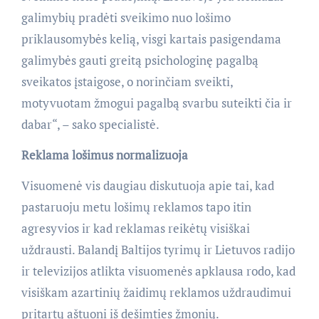
galimybių pradėti sveikimo nuo lošimo
priklausomybės kelią, visgi kartais pasigendama
galimybės gauti greitą psichologinę pagalbą
sveikatos įstaigose, o norinčiam sveikti,
motyvuotam žmogui pagalbą svarbu suteikti čia ir
dabar“, – sako specialistė.
Reklama lošimus normalizuoja
Visuomenė vis daugiau diskutuoja apie tai, kad
pastaruoju metu lošimų reklamos tapo itin
agresyvios ir kad reklamas reikėtų visiškai
uždrausti. Balandį Baltijos tyrimų ir Lietuvos radijo
ir televizijos atlikta visuomenės apklausa rodo, kad
visiškam azartinių žaidimų reklamos uždraudimui
pritartų aštuoni iš dešimties žmonių.