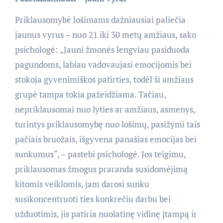
Priklausomybė lošimams dažniausiai paliečia
jaunus vyrus – nuo 21 iki 30 metų amžiaus, sako
psichologė: „Jauni žmonės lengviau pasiduoda
pagundoms, labiau vadovaujasi emocijomis bei
stokoja gyvenimiškos patirties, todėl ši amžiaus
grupė tampa tokia pažeidžiama. Tačiau,
nepriklausomai nuo lyties ar amžiaus, asmenys,
turintys priklausomybę nuo lošimų, pasižymi tais
pačiais bruožais, išgyvena panašias emocijas bei
sunkumus“, – pastebi psichologė. Jos teigimu,
priklausomas žmogus praranda susidomėjimą
kitomis veiklomis, jam darosi sunku
susikoncentruoti ties konkrečiu darbu bei
užduotimis, jis patiria nuolatinę vidinę įtampą ir