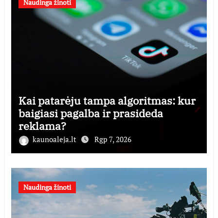
Naudinga žinoti
Kai patarėju tampa algoritmas: kur
baigiasi pagalba ir prasideda
reklama?
kaunoaleja.lt
Rgp 7, 2026
Naudinga žinoti