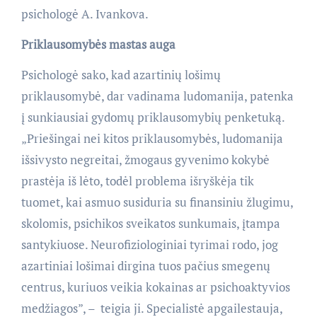
psichologė A. Ivankova.
Priklausomybės mastas auga
Psichologė sako, kad azartinių lošimų
priklausomybė, dar vadinama ludomanija, patenka
į sunkiausiai gydomų priklausomybių penketuką.
„Priešingai nei kitos priklausomybės, ludomanija
išsivysto negreitai, žmogaus gyvenimo kokybė
prastėja iš lėto, todėl problema išryškėja tik
tuomet, kai asmuo susiduria su finansiniu žlugimu,
skolomis, psichikos sveikatos sunkumais, įtampa
santykiuose. Neurofiziologiniai tyrimai rodo, jog
azartiniai lošimai dirgina tuos pačius smegenų
centrus, kuriuos veikia kokainas ar psichoaktyvios
medžiagos”, – teigia ji. Specialistė apgailestauja,