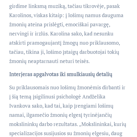
girdime linksmą muziką, tačiau tikrovėje, pasak
Karolinos, viskas kitaip: į lošimų namus dauguma
žmonių ateina prislėgti, emociškai pavargę,
nervingi ir irzlūs. Karolina sako, kad nesunku
atskirti pramogaujantį žmogų nuo priklausomo,
tačiau, tikina ji, lošimo įstaigų darbuotojai tokių
žmonių neaptarnauti neturi teisės.
Interjeras apgalvotas iki smulkiausių detalių
Su priklausomais nuo lošimų žmonėmis dirbanti ir
į šią temą įsigilinusi psichologė Andželika
Ivankova sako, kad tai, kaip įrengiami lošimų
namai, ilgamečio žmonių elgesį tyrinėjančių
mokslininkų darbo rezultatas. „Mokslininkai, kurių
specializacijos susijusios su žmonių elgesiu, daug