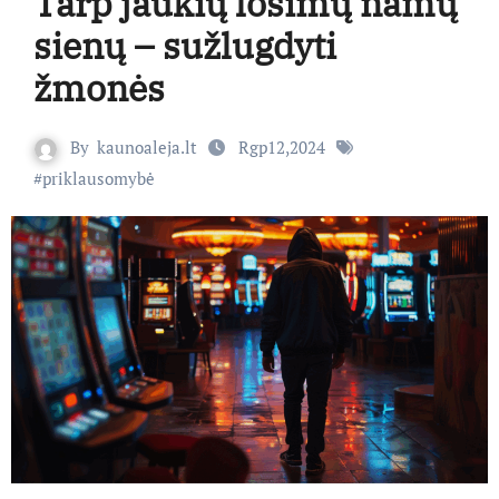
Tarp jaukių lošimų namų
sienų – sužlugdyti
žmonės
By
kaunoaleja.lt
Rgp12,2024
#
priklausomybė