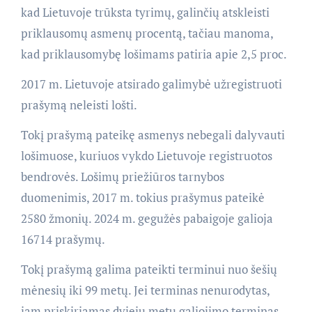
kad Lietuvoje trūksta tyrimų, galinčių atskleisti
priklausomų asmenų procentą, tačiau manoma,
kad priklausomybę lošimams patiria apie 2,5 proc.
2017 m. Lietuvoje atsirado galimybė užregistruoti
prašymą neleisti lošti.
Tokį prašymą pateikę asmenys nebegali dalyvauti
lošimuose, kuriuos vykdo Lietuvoje registruotos
bendrovės. Lošimų priežiūros tarnybos
duomenimis, 2017 m. tokius prašymus pateikė
2580 žmonių. 2024 m. gegužės pabaigoje galioja
16714 prašymų.
Tokį prašymą galima pateikti terminui nuo šešių
mėnesių iki 99 metų. Jei terminas nenurodytas,
jam priskiriamas dviejų metų galiojimo terminas.