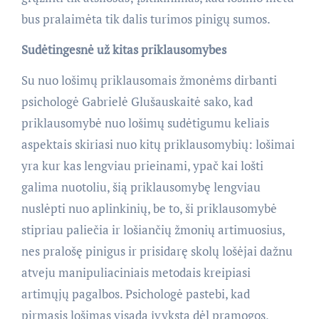
bus pralaimėta tik dalis turimos pinigų sumos.
Sudėtingesnė už kitas priklausomybes
Su nuo lošimų priklausomais žmonėms dirbanti
psichologė Gabrielė Glušauskaitė sako, kad
priklausomybė nuo lošimų sudėtigumu keliais
aspektais skiriasi nuo kitų priklausomybių: lošimai
yra kur kas lengviau prieinami, ypač kai lošti
galima nuotoliu, šią priklausomybę lengviau
nuslėpti nuo aplinkinių, be to, ši priklausomybė
stipriau paliečia ir lošiančių žmonių artimuosius,
nes pralošę pinigus ir prisidarę skolų lošėjai dažnu
atveju manipuliaciniais metodais kreipiasi
artimųjų pagalbos. Psichologė pastebi, kad
pirmasis lošimas visada įvyksta dėl pramogos,