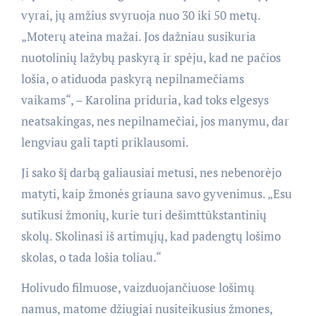
vyrai, jų amžius svyruoja nuo 30 iki 50 metų.
„Moterų ateina mažai. Jos dažniau susikuria
nuotolinių lažybų paskyrą ir spėju, kad ne pačios
lošia, o atiduoda paskyrą nepilnamečiams
vaikams“, – Karolina priduria, kad toks elgesys
neatsakingas, nes nepilnamečiai, jos manymu, dar
lengviau gali tapti priklausomi.
Ji sako šį darbą galiausiai metusi, nes nebenorėjo
matyti, kaip žmonės griauna savo gyvenimus. „Esu
sutikusi žmonių, kurie turi dešimttūkstantinių
skolų. Skolinasi iš artimųjų, kad padengtų lošimo
skolas, o tada lošia toliau.“
Holivudo filmuose, vaizduojančiuose lošimų
namus, matome džiugiai nusiteikusius žmones,