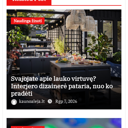
Naudinga žinoti
Svajojate apie lauko virtuvę?
Interjero dizainerė pataria, nuo ko
pradėti
kaunoaleja.lt
Rgp 7, 2026