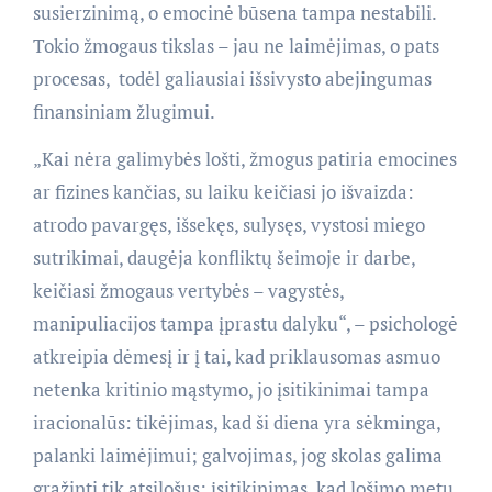
susierzinimą, o emocinė būsena tampa nestabili.
Tokio žmogaus tikslas – jau ne laimėjimas, o pats
procesas, todėl galiausiai išsivysto abejingumas
finansiniam žlugimui.
„Kai nėra galimybės lošti, žmogus patiria emocines
ar fizines kančias, su laiku keičiasi jo išvaizda:
atrodo pavargęs, išsekęs, sulysęs, vystosi miego
sutrikimai, daugėja konfliktų šeimoje ir darbe,
keičiasi žmogaus vertybės – vagystės,
manipuliacijos tampa įprastu dalyku“, – psichologė
atkreipia dėmesį ir į tai, kad priklausomas asmuo
netenka kritinio mąstymo, jo įsitikinimai tampa
iracionalūs: tikėjimas, kad ši diena yra sėkminga,
palanki laimėjimui; galvojimas, jog skolas galima
grąžinti tik atsilošus; įsitikinimas, kad lošimo metu