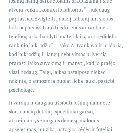
lošimų namų darbuotojams draudžiama.) Šiuo
atveju veikia „komforto faktorius“ – juk daug
paprasčiau žvilgtelti į didelį kabantį ant sienos
laikrodį nei išsitraukti iš kišenės ar rankinės
telefoną arba bandyti įmatyti laiką ant nedidelio
rankinio laikrodžio“, – sako A. Ivankova ir priduria,
kad laikrodžių ir langų nebuvimas priverčia
prarasti laiko suvokimą ir manyti, kad jo praėjo
visai nedaug. Taigi, laikas patalpose niekad
nekinta, o atmosfera nuolat lieka jauki, pastebi
psichologė.
Ji vardija ir daugiau užsibūti lošimų namuose
skatinančių detalių: specifiniai garsai,
atkreipiantys žmogaus dėmesį, malonus
apšvietimas, muzika, patogios kėdės ir foteliai,