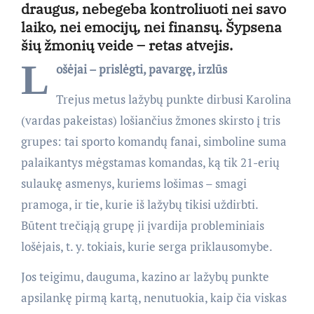
draugus, nebegeba kontroliuoti nei savo
laiko, nei emocijų, nei finansų. Šypsena
šių žmonių veide – retas atvejis.
L
ošėjai – prislėgti, pavargę, irzlūs
Trejus metus lažybų punkte dirbusi Karolina
(vardas pakeistas) lošiančius žmones skirsto į tris
grupes: tai sporto komandų fanai, simboline suma
palaikantys mėgstamas komandas, ką tik 21-erių
sulaukę asmenys, kuriems lošimas – smagi
pramoga, ir tie, kurie iš lažybų tikisi uždirbti.
Būtent trečiąją grupę ji įvardija probleminiais
lošėjais, t. y. tokiais, kurie serga priklausomybe.
Jos teigimu, dauguma, kazino ar lažybų punkte
apsilankę pirmą kartą, nenutuokia, kaip čia viskas