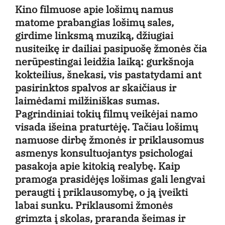
Kino filmuose apie lošimų namus
matome prabangias lošimų sales,
girdime linksmą muziką, džiugiai
nusiteikę ir dailiai pasipuošę žmonės čia
nerūpestingai leidžia laiką: gurkšnoja
kokteilius, šnekasi, vis pastatydami ant
pasirinktos spalvos ar skaičiaus ir
laimėdami milžiniškas sumas.
Pagrindiniai tokių filmų veikėjai namo
visada išeina praturtėję. Tačiau lošimų
namuose dirbę žmonės ir priklausomus
asmenys konsultuojantys psichologai
pasakoja apie kitokią realybę. Kaip
pramoga prasidėjęs lošimas gali lengvai
peraugti į priklausomybę, o ją įveikti
labai sunku. Priklausomi žmonės
grimzta į skolas, praranda šeimas ir