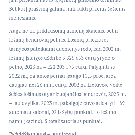
Bet kurį prašymą galima nutraukti praėjus šešiems
mėnesiams.
Auga ne tik priklausomų asmenų skaičius, bet ir
lošimų bendrovių pelnas. Lošimų priežiūros
tarnybos pateikiami duomenys rodo, kad 2002 m.
lošimų įstaigos uždirbo 3 825 653 eurų grynojo
pelno, 2023 m. – 222 203 575 eurų. Palyginti su
2022 m., pajamos pernai išaugo 13,5 proc. arba
daugiau nei 26 mln. eurų. 2002 m. Lietuvoje veikė
šešios lošimus organizuojančios bendrovės, 2023 m.
– jau dvylika. 2023 m. pabaigoje buvo atidaryti 189
automatų salonai, 92 lažybų punktai, 16 lošimo
namų (kazino), 5 totalizatoriaus punktai.
Pažeidžiamiausi – jauni vyrai