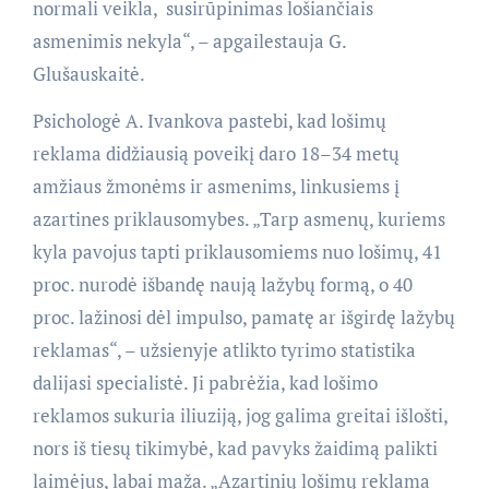
normali veikla, susirūpinimas lošiančiais
asmenimis nekyla“, – apgailestauja G.
Glušauskaitė.
Psichologė A. Ivankova pastebi, kad lošimų
reklama didžiausią poveikį daro 18–34 metų
amžiaus žmonėms ir asmenims, linkusiems į
azartines priklausomybes. „Tarp asmenų, kuriems
kyla pavojus tapti priklausomiems nuo lošimų, 41
proc. nurodė išbandę naują lažybų formą, o 40
proc. lažinosi dėl impulso, pamatę ar išgirdę lažybų
reklamas“, – užsienyje atlikto tyrimo statistika
dalijasi specialistė. Ji pabrėžia, kad lošimo
reklamos sukuria iliuziją, jog galima greitai išlošti,
nors iš tiesų tikimybė, kad pavyks žaidimą palikti
laimėjus, labai maža. „Azartinių lošimų reklama