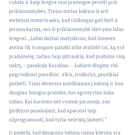
vyksta ir kaip lengva nuo pramogos pereiti prie
priklausomybės. Trejus metus lošėjus iš arti
stebėjusi moteris sako, kad rizikingas gali būti ir
pirmas kartas, nes ši priklausomybė išsivysto labai
lengvai. „Labai dažnai matydavau, kad žmonės
ateina tik trumpam palošti arba atsilošti tai, ką yra
pralaimėję, tačiau taip įsitraukia, kad prabūna visą
naktį, – pasakoja Karolina. – Lošiant dingsta visi
pagrindiniai poreikiai: alkis, troškulys, poreikiai
pailsėti. Visas dėmesys sutelkiamas į lošimą ir kuo
daugiau žmogus pralošia, tuo agresyviau lošia
toliau. Kai kuriems net vystosi paranoja, esu
girdėjusi pasakojant, kad aparatai taip
užprogramuoti, kad tyčia neleistų laimėti.“
Ji pastebi, kad dauguma lošimų namų klientų yra