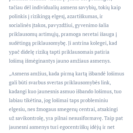
tačiau dėl individualių asmens savybių, tokių kaip
polinkis į rizikingą elgesį, azartiškumas, ir
socialinės įtakos, pavyzdžiui, gyvenimo šalia
priklausomų artimųjų, pramoga neretai išauga į
sudėtingą priklausomybę. Ji antrina kolegei, kad
ypač didelę riziką tapti priklausomais patiria
lošimą išmėginantys jauno amžiaus asmenys.
„Asmens amžius, kada pirmą kartą išbandė lošimus
gali būti svarbus svertas priklausomybės link,
kadangi kuo jaunesnis asmuo išbando lošimus, tuo
labiau tikėtina, jog lošimai taps probleminiu
elgesiu, nes žmogaus smegenų centrai, atsakingi
už savikontrolę, yra pilnai nesusiformavę. Taip pat
jaunesni asmenys turi egocentriškų idėjų ir net