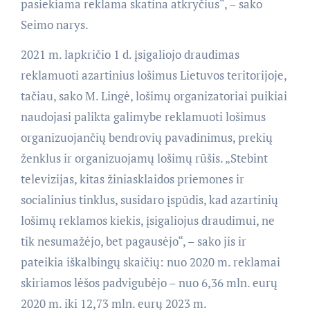
pasiekiama reklama skatina atkryčius“, – sako
Seimo narys.
2021 m. lapkričio 1 d. įsigaliojo draudimas
reklamuoti azartinius lošimus Lietuvos teritorijoje,
tačiau, sako M. Lingė, lošimų organizatoriai puikiai
naudojasi palikta galimybe reklamuoti lošimus
organizuojančių bendrovių pavadinimus, prekių
ženklus ir organizuojamų lošimų rūšis. „Stebint
televizijas, kitas žiniasklaidos priemones ir
socialinius tinklus, susidaro įspūdis, kad azartinių
lošimų reklamos kiekis, įsigaliojus draudimui, ne
tik nesumažėjo, bet pagausėjo“, – sako jis ir
pateikia iškalbingų skaičių: nuo 2020 m. reklamai
skiriamos lėšos padvigubėjo – nuo 6,36 mln. eurų
2020 m. iki 12,73 mln. eurų 2023 m.