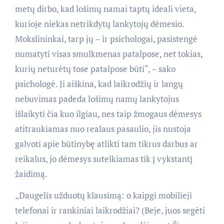
metų dirbo, kad lošimų namai taptų ideali vieta,
kurioje niekas netrikdytų lankytojų dėmesio.
Mokslininkai, tarp jų – ir psichologai, pasistengė
numatyti visas smulkmenas patalpose, net tokias,
kurių neturėtų tose patalpose būti“, – sako
psichologė. Ji aiškina, kad laikrodžių ir langų
nebuvimas padeda lošimų namų lankytojus
išlaikyti čia kuo ilgiau, nes taip žmogaus dėmesys
atitraukiamas nuo realaus pasaulio, jis nustoja
galvoti apie būtinybę atlikti tam tikrus darbus ar
reikalus, jo dėmesys sutelkiamas tik į vykstantį
žaidimą.
„Daugelis užduotų klausimą: o kaipgi mobilieji
telefonai ir rankiniai laikrodžiai? (Beje, juos segėti