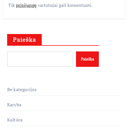
Tik
prisijungę
vartotojai gali komentuoti.
Paieška
Paieška
Be kategorijos
Karyba
Kultūra