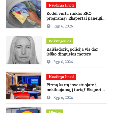
Naudinga žinoti
Kodėl verta rinktis EKO
programą? Ekspertai paneigia
dažniausius mitus
Rgp 6, 2026
Be kategorijos
Kaišiadorių policija vis dar
ieško dingusios moters
Rgp 6, 2026
Naudinga žinoti
Pirmą kartą investuojate į
nekilnojamąjį turtą? Ekspertas
pataria, kaip pasirinkti būstą,
Rgp 6, 2026
kuris generuos grąžą
Miestas