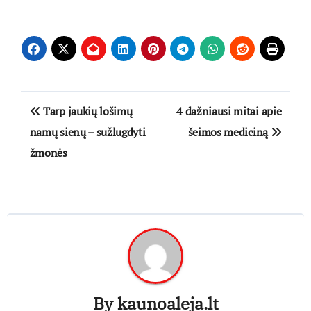
Navigacija
Tarp jaukių lošimų
4 dažniausi mitai apie
tarp
namų sienų – sužlugdyti
šeimos mediciną
žmonės
įrašų
By
kaunoaleja.lt