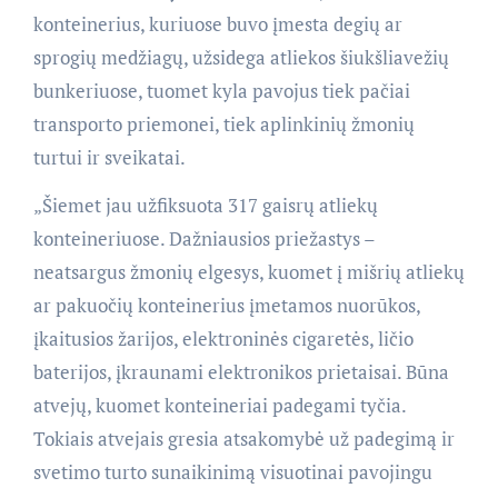
konteinerius, kuriuose buvo įmesta degių ar
sprogių medžiagų, užsidega atliekos šiukšliavežių
bunkeriuose, tuomet kyla pavojus tiek pačiai
transporto priemonei, tiek aplinkinių žmonių
turtui ir sveikatai.
„Šiemet jau užfiksuota 317 gaisrų atliekų
konteineriuose. Dažniausios priežastys –
neatsargus žmonių elgesys, kuomet į mišrių atliekų
ar pakuočių konteinerius įmetamos nuorūkos,
įkaitusios žarijos, elektroninės cigaretės, ličio
baterijos, įkraunami elektronikos prietaisai. Būna
atvejų, kuomet konteineriai padegami tyčia.
Tokiais atvejais gresia atsakomybė už padegimą ir
svetimo turto sunaikinimą visuotinai pavojingu