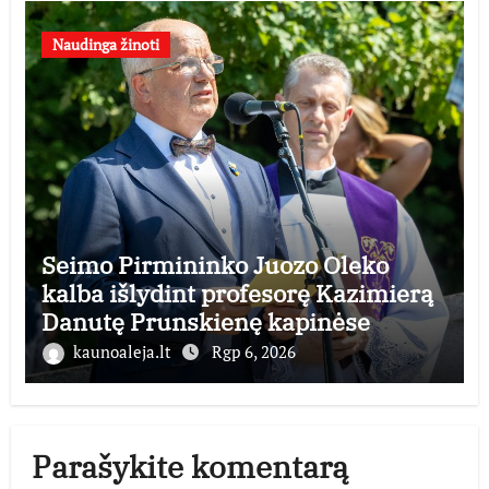
Naudinga žinoti
Seimo Pirmininko Juozo Oleko
kalba išlydint profesorę Kazimierą
Danutę Prunskienę kapinėse
kaunoaleja.lt
Rgp 6, 2026
Parašykite komentarą