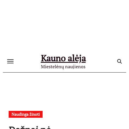
Skip
to
content
Kauno alėja
Miestelėnų naujienos
Naudinga žinoti