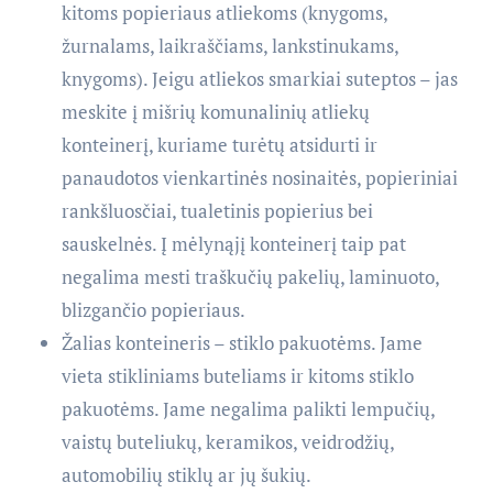
kitoms popieriaus atliekoms (knygoms,
žurnalams, laikraščiams, lankstinukams,
knygoms). Jeigu atliekos smarkiai suteptos – jas
meskite į mišrių komunalinių atliekų
konteinerį, kuriame turėtų atsidurti ir
panaudotos vienkartinės nosinaitės, popieriniai
rankšluosčiai, tualetinis popierius bei
sauskelnės. Į mėlynąjį konteinerį taip pat
negalima mesti traškučių pakelių, laminuoto,
blizgančio popieriaus.
Žalias konteineris – stiklo pakuotėms. Jame
vieta stikliniams buteliams ir kitoms stiklo
pakuotėms. Jame negalima palikti lempučių,
vaistų buteliukų, keramikos, veidrodžių,
automobilių stiklų ar jų šukių.