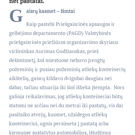
net pastatai.
G
aisrų
kasmet – š
imtai
Kaip pastebi Priešgaisrinės apsaugos ir
gelbėjimo departamento (PAGD) Valstybinės
priešgaisrinės priežiūros organizavimo skyriaus
viršininkas Aurimas Gudžiauskas, prieš
dešimtmetį, kol miestuose nebuvo įrengtų
požeminių ir pusiau požeminių atliekų konteinerių
aikštelių, gaisrų kildavo dvigubai daugiau nei
dabar, tačiau situacija iki šiol išlieka įtempta. Nors
galioja reikalavimas, jog atliekų konteineriai būtų
statomi ne arčiau nei du metrai iki pastatų, vis dar
pasitaiko atvejų, kuomet, užsidegus atliekų
konteineriui, ugnis persimeta į pastatą arba
kiemuose sustatytus automobilius, ištuštinus