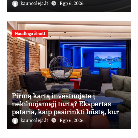
kaunoaleja.lt
Rgp 6, 2026
Naudinga žinoti
Pirmą kartą investuojate į
nekilnojamąjį turtą? Ekspertas
pataria, kaip pasirinkti būstą, kuris
generuos grąžą
kaunoaleja.lt
Rgp 6, 2026