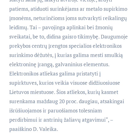
patiems, atiduoti surinkėjams ar metalo supirkimo
įmonėms, neturinčioms joms sutvarkyti reikalingų
leidimų. Tai – pavojinga aplinkai bei žmonių
sveikatai, be to, didina gaisro tikimybę. Daugumoje
prekybos centrų įrengtos specialios elektronikos
surinkimo dėžutės, į kurias galima mesti smulkią
elektroninę įrangą, galvaninius elementus.
Elektronikos atliekas galima pristatyti į
supirktuves, kurios veikia visuose didžiuosiuose
Lietuvos miestuose. Šios atliekos, kurių kasmet
surenkama maždaug 20 proc. daugiau, atsakingai
išrūšiuojamos ir paruošiamos tolesniam
perdirbimui ir antrinių žaliavų atgavimui“, –
paaiškino D. Valeika.