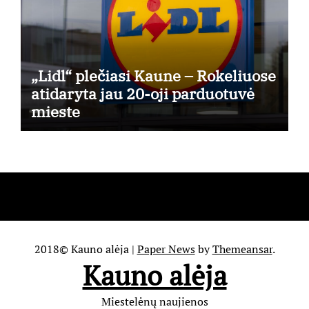
„Lidl“ plečiasi Kaune – Rokeliuose
atidaryta jau 20-oji parduotuvė
mieste
2018© Kauno alėja
|
Paper News
by
Themeansar
.
Kauno alėja
Miestelėnų naujienos