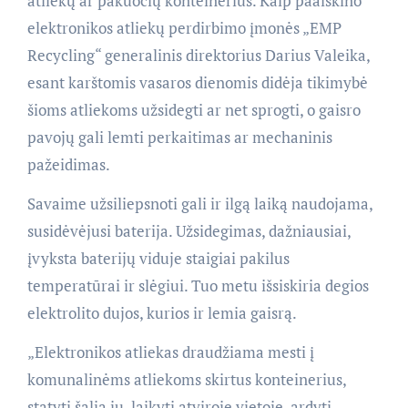
atliekų ar pakuočių konteinerius. Kaip paaiškino
elektronikos atliekų perdirbimo įmonės „EMP
Recycling“ generalinis direktorius Darius Valeika,
esant karštomis vasaros dienomis didėja tikimybė
šioms atliekoms užsidegti ar net sprogti, o gaisro
pavojų gali lemti perkaitimas ar mechaninis
pažeidimas.
Savaime užsiliepsnoti gali ir ilgą laiką naudojama,
susidėvėjusi baterija. Užsidegimas, dažniausiai,
įvyksta baterijų viduje staigiai pakilus
temperatūrai ir slėgiui. Tuo metu išsiskiria degios
elektrolito dujos, kurios ir lemia gaisrą.
„Elektronikos atliekas draudžiama mesti į
komunalinėms atliekoms skirtus konteinerius,
statyti šalia jų, laikyti atviroje vietoje, ardyti