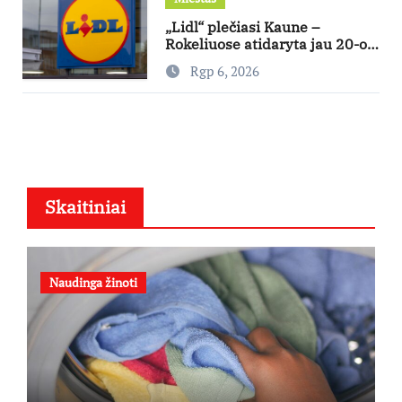
„Lidl“ plečiasi Kaune –
Rokeliuose atidaryta jau 20-oji
parduotuvė mieste
Rgp 6, 2026
Skaitiniai
Naudinga žinoti