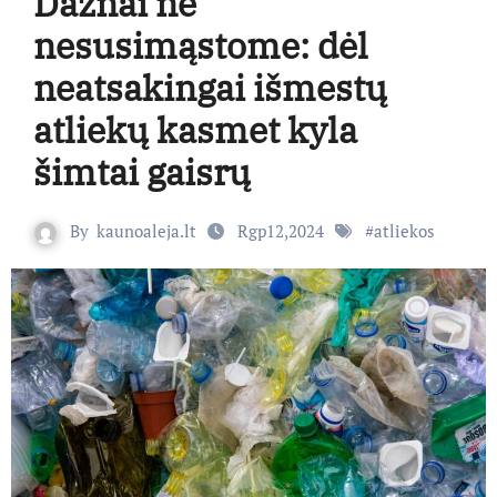
Dažnai nė
nesusimąstome: dėl
neatsakingai išmestų
atliekų kasmet kyla
šimtai gaisrų
By
kaunoaleja.lt
Rgp12,2024
#
atliekos