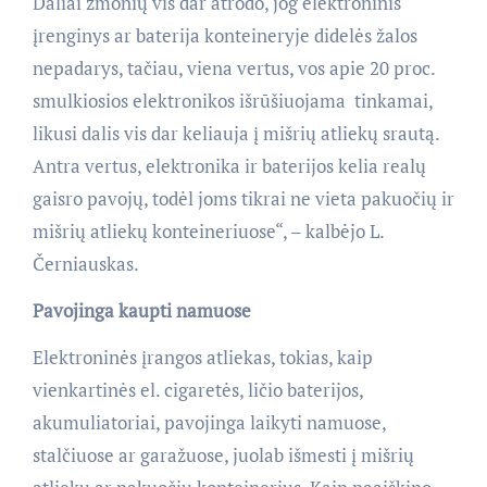
Daliai žmonių vis dar atrodo, jog elektroninis
įrenginys ar baterija konteineryje didelės žalos
nepadarys, tačiau, viena vertus, vos apie 20 proc.
smulkiosios elektronikos išrūšiuojama tinkamai,
likusi dalis vis dar keliauja į mišrių atliekų srautą.
Antra vertus, elektronika ir baterijos kelia realų
gaisro pavojų, todėl joms tikrai ne vieta pakuočių ir
mišrių atliekų konteineriuose“, – kalbėjo L.
Černiauskas.
Pavojinga kaupti namuose
Elektroninės įrangos atliekas, tokias, kaip
vienkartinės el. cigaretės, ličio baterijos,
akumuliatoriai, pavojinga laikyti namuose,
stalčiuose ar garažuose, juolab išmesti į mišrių