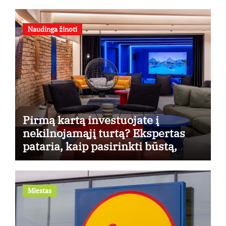
Naudinga žinoti
Pirmą kartą investuojate į
nekilnojamąjį turtą? Ekspertas
pataria, kaip pasirinkti būstą,
kuris generuos grąžą
Miestas