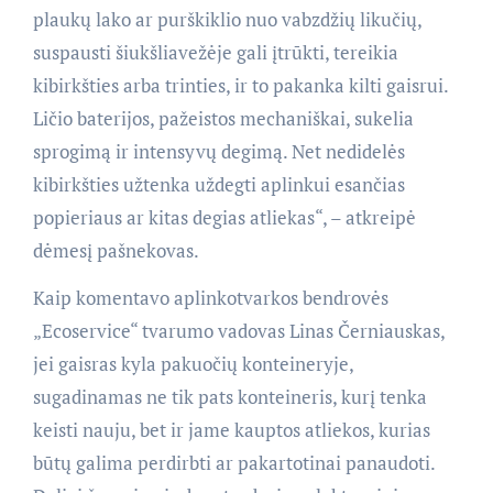
plaukų lako ar purškiklio nuo vabzdžių likučių,
suspausti šiukšliavežėje gali įtrūkti, tereikia
kibirkšties arba trinties, ir to pakanka kilti gaisrui.
Ličio baterijos, pažeistos mechaniškai, sukelia
sprogimą ir intensyvų degimą. Net nedidelės
kibirkšties užtenka uždegti aplinkui esančias
popieriaus ar kitas degias atliekas“, – atkreipė
dėmesį pašnekovas.
Kaip komentavo aplinkotvarkos bendrovės
„Ecoservice“ tvarumo vadovas Linas Černiauskas,
jei gaisras kyla pakuočių konteineryje,
sugadinamas ne tik pats konteineris, kurį tenka
keisti nauju, bet ir jame kauptos atliekos, kurias
būtų galima perdirbti ar pakartotinai panaudoti.