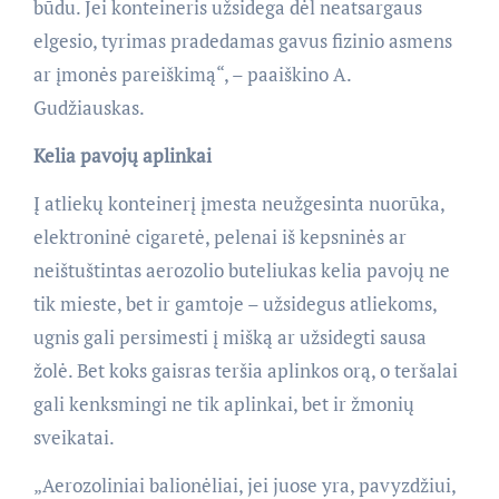
būdu. Jei konteineris užsidega dėl neatsargaus
elgesio, tyrimas pradedamas gavus fizinio asmens
ar įmonės pareiškimą“, – paaiškino A.
Gudžiauskas.
Kelia pavojų aplinkai
Į atliekų konteinerį įmesta neužgesinta nuorūka,
elektroninė cigaretė, pelenai iš kepsninės ar
neištuštintas aerozolio buteliukas kelia pavojų ne
tik mieste, bet ir gamtoje – užsidegus atliekoms,
ugnis gali persimesti į mišką ar užsidegti sausa
žolė. Bet koks gaisras teršia aplinkos orą, o teršalai
gali kenksmingi ne tik aplinkai, bet ir žmonių
sveikatai.
„Aerozoliniai balionėliai, jei juose yra, pavyzdžiui,