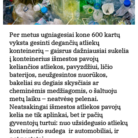
Per metus ugniagesiai kone 600 kartų
vyksta gesinti degančių atliekų
konteinerių – gaisrus dažniausiai sukelia
į konteinerius išmestos pavojų
keliančios atliekos, pavyzdžiui, ličio
baterijos, neužgesintos nuorūkos,
bakeliai su degiais skysčiais ar
cheminėmis medžiagomis, o šaltuoju
metų laiku – neatvėsę pelenai.
Neatsakingai išmestos atliekos pavojų
kelia ne tik aplinkai, bet ir pačių
gyventojų turtui: nuo užsidegusio atliekų
konteinerio sudega ir automobiliai, ir