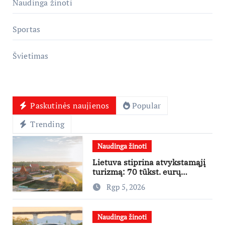
Naudinga žinoti
Sportas
Švietimas
Paskutinės naujienos
Popular
Trending
Naudinga žinoti
Lietuva stiprina atvykstamąjį
turizmą: 70 tūkst. eurų
investicijų užsienio turistams
Rgp 5, 2026
pritraukti
Naudinga žinoti