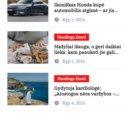
Ikoniškas Honda kupė
automobilis atgimė – ar jis
pateisins pirkėjų lūkesčius?
Rgp 5, 2026
Naudinga žinoti
Mažyliai išauga, o geri daiktai
lieka: kam paaukoti jie gali
būti aukso vertės?
Rgp 5, 2026
Naudinga žinoti
Gydytoja kardiologė:
„Atostogos nėra varžybos –
nereikia stengtis per vieną
Rgp 4, 2026
dieną pamatyti visų lankytinų
vietų“