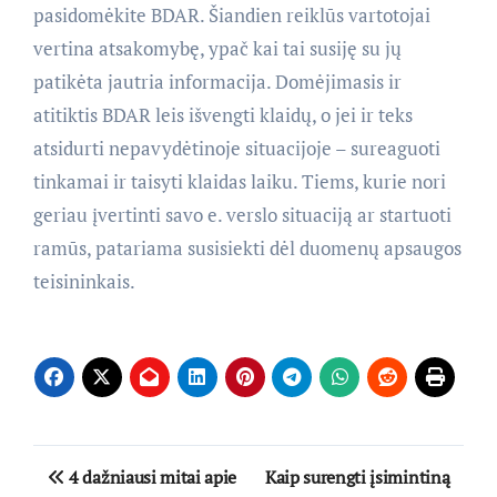
pasidomėkite BDAR. Šiandien reiklūs vartotojai
vertina atsakomybę, ypač kai tai susiję su jų
patikėta jautria informacija. Domėjimasis ir
atitiktis BDAR leis išvengti klaidų, o jei ir teks
atsidurti nepavydėtinoje situacijoje – sureaguoti
tinkamai ir taisyti klaidas laiku. Tiems, kurie nori
geriau įvertinti savo e. verslo situaciją ar startuoti
ramūs, patariama susisiekti dėl duomenų apsaugos
teisininkais.
Navigacija
4 dažniausi mitai apie
Kaip surengti įsimintiną