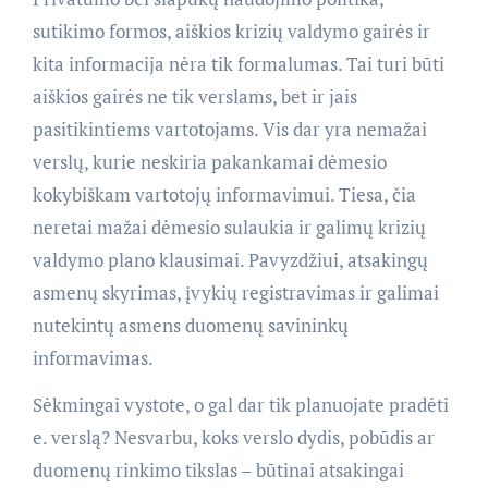
sutikimo formos, aiškios krizių valdymo gairės ir
kita informacija nėra tik formalumas. Tai turi būti
aiškios gairės ne tik verslams, bet ir jais
pasitikintiems vartotojams. Vis dar yra nemažai
verslų, kurie neskiria pakankamai dėmesio
kokybiškam vartotojų informavimui. Tiesa, čia
neretai mažai dėmesio sulaukia ir galimų krizių
valdymo plano klausimai. Pavyzdžiui, atsakingų
asmenų skyrimas, įvykių registravimas ir galimai
nutekintų asmens duomenų savininkų
informavimas.
Sėkmingai vystote, o gal dar tik planuojate pradėti
e. verslą? Nesvarbu, koks verslo dydis, pobūdis ar
duomenų rinkimo tikslas – būtinai atsakingai