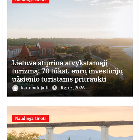
Lietuva stiprina atvykstamąjį
turizmą: 70 tūkst. eurų investicijų
užsienio turistams pritraukti
kaunoaleja.lt
Rgp 5, 2026
Naudinga žinoti