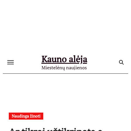
Skip
to
content
Kauno alėja
Miestelėnų naujienos
Naudinga žinoti