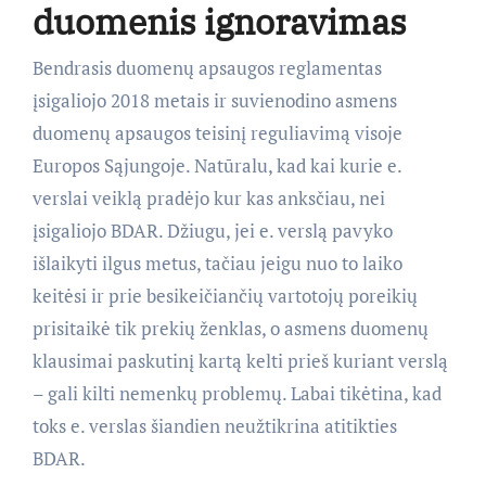
duomenis ignoravimas
Bendrasis duomenų apsaugos reglamentas
įsigaliojo 2018 metais ir suvienodino asmens
duomenų apsaugos teisinį reguliavimą visoje
Europos Sąjungoje. Natūralu, kad kai kurie e.
verslai veiklą pradėjo kur kas anksčiau, nei
įsigaliojo BDAR. Džiugu, jei e. verslą pavyko
išlaikyti ilgus metus, tačiau jeigu nuo to laiko
keitėsi ir prie besikeičiančių vartotojų poreikių
prisitaikė tik prekių ženklas, o asmens duomenų
klausimai paskutinį kartą kelti prieš kuriant verslą
– gali kilti nemenkų problemų. Labai tikėtina, kad
toks e. verslas šiandien neužtikrina atitikties
BDAR.