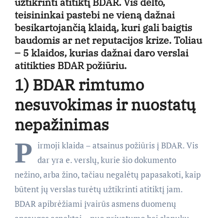
užtikrinti atitiktį BDAR. Vis dėlto,
teisininkai pastebi ne vieną dažnai
besikartojančią klaidą, kuri gali baigtis
baudomis ar net reputacijos krize. Toliau
– 5 klaidos, kurias dažnai daro verslai
atitikties BDAR požiūriu.
1) BDAR rimtumo
nesuvokimas ir nuostatų
nepažinimas
P
irmoji klaida – atsainus požiūris į BDAR. Vis
dar yra e. verslų, kurie šio dokumento
nežino, arba žino, tačiau negalėtų papasakoti, kaip
būtent jų verslas turėtų užtikrinti atitiktį jam.
BDAR apibrėžiami įvairūs asmens duomenų