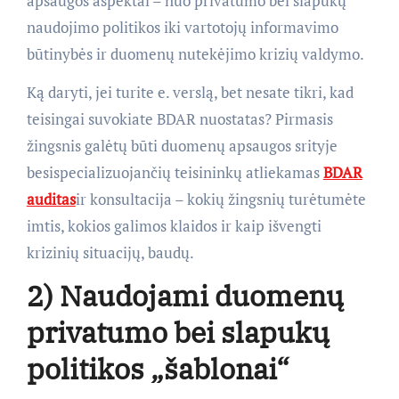
apsaugos aspektai – nuo privatumo bei slapukų
naudojimo politikos iki vartotojų informavimo
būtinybės ir duomenų nutekėjimo krizių valdymo.
Ką daryti, jei turite e. verslą, bet nesate tikri, kad
teisingai suvokiate BDAR nuostatas? Pirmasis
žingsnis galėtų būti duomenų apsaugos srityje
besispecializuojančių teisininkų atliekamas
BDAR
auditas
ir konsultacija – kokių žingsnių turėtumėte
imtis, kokios galimos klaidos ir kaip išvengti
krizinių situacijų, baudų.
2) Naudojami duomenų
privatumo bei slapukų
politikos „šablonai“