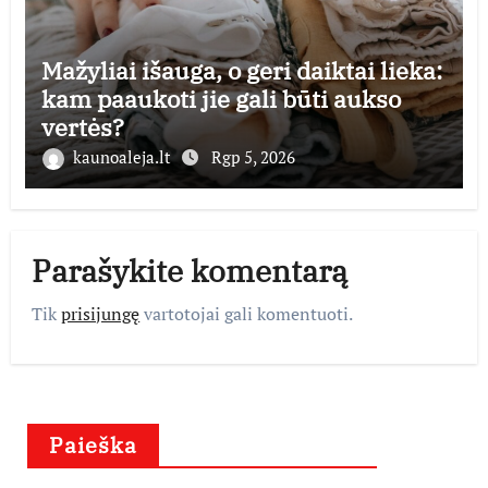
Mažyliai išauga, o geri daiktai lieka:
kam paaukoti jie gali būti aukso
vertės?
kaunoaleja.lt
Rgp 5, 2026
Parašykite komentarą
Tik
prisijungę
vartotojai gali komentuoti.
Paieška