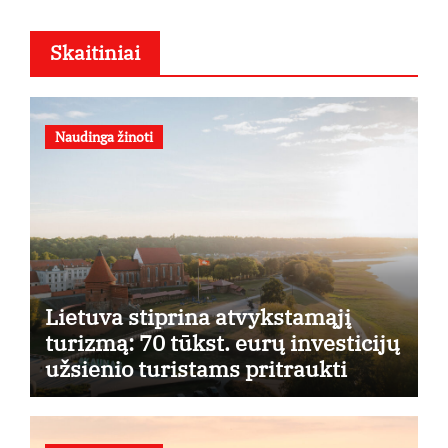
Skaitiniai
Naudinga žinoti
Lietuva stiprina atvykstamąjį
turizmą: 70 tūkst. eurų investicijų
užsienio turistams pritraukti