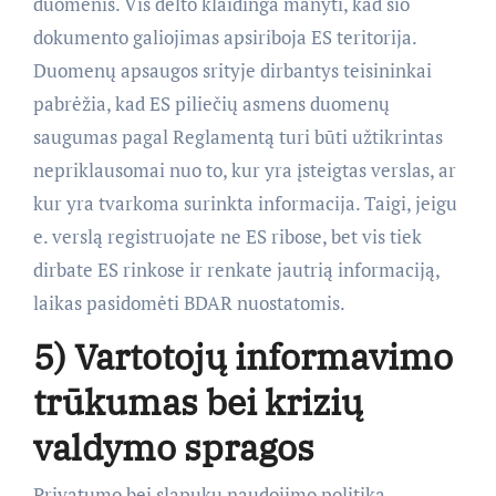
duomenis. Vis dėlto klaidinga manyti, kad šio
dokumento galiojimas apsiriboja ES teritorija.
Duomenų apsaugos srityje dirbantys teisininkai
pabrėžia, kad ES piliečių asmens duomenų
saugumas pagal Reglamentą turi būti užtikrintas
nepriklausomai nuo to, kur yra įsteigtas verslas, ar
kur yra tvarkoma surinkta informacija. Taigi, jeigu
e. verslą registruojate ne ES ribose, bet vis tiek
dirbate ES rinkose ir renkate jautrią informaciją,
laikas pasidomėti BDAR nuostatomis.
5) Vartotojų informavimo
trūkumas bei krizių
valdymo spragos
Privatumo bei slapukų naudojimo politika,