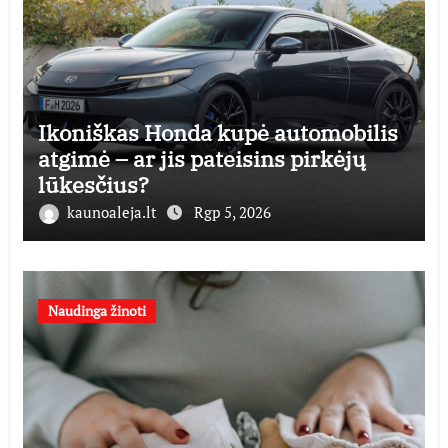
Ikoniškas Honda kupė automobilis
atgimė – ar jis pateisins pirkėjų
lūkesčius?
kaunoaleja.lt
Rgp 5, 2026
Naudinga žinoti