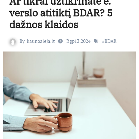
Ar tikrai užtikrinate e.
verslo atitiktį BDAR? 5
dažnos klaidos
By
kaunoaleja.lt
Rgp13,2024
#
BDAR