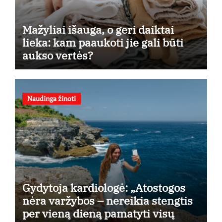
Mažyliai išauga, o geri daiktai
lieka: kam paaukoti jie gali būti
aukso vertės?
Naudinga žinoti
Gydytoja kardiologė: „Atostogos
nėra varžybos – nereikia stengtis
per vieną dieną pamatyti visų