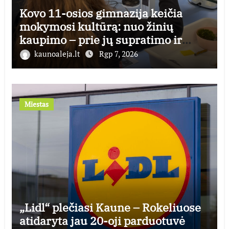
Kovo 11-osios gimnazija keičia
mokymosi kultūrą: nuo žinių
kaupimo – prie jų supratimo ir
taikymo
kaunoaleja.lt
Rgp 7, 2026
Miestas
„Lidl“ plečiasi Kaune – Rokeliuose
atidaryta jau 20-oji parduotuvė