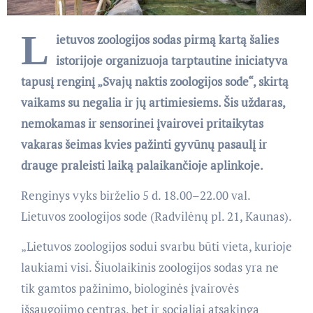
L
ietuvos zoologijos sodas pirmą kartą šalies
istorijoje organizuoja tarptautine iniciatyva
tapusį renginį „Svajų naktis zoologijos sode“, skirtą
vaikams su negalia ir jų artimiesiems. Šis uždaras,
nemokamas ir sensorinei įvairovei pritaikytas
vakaras šeimas kvies pažinti gyvūnų pasaulį ir
drauge praleisti laiką palaikančioje aplinkoje.
Renginys vyks birželio 5 d. 18.00–22.00 val.
Lietuvos zoologijos sode (Radvilėnų pl. 21, Kaunas).
„Lietuvos zoologijos sodui svarbu būti vieta, kurioje
laukiami visi. Šiuolaikinis zoologijos sodas yra ne
tik gamtos pažinimo, biologinės įvairovės
išsaugojimo centras, bet ir socialiai atsakinga