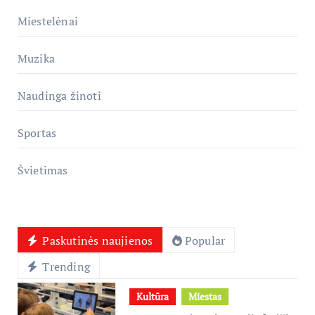
Miestelėnai
Muzika
Naudinga žinoti
Sportas
Švietimas
Paskutinės naujienos
Popular
Trending
Kultūra
Miestas