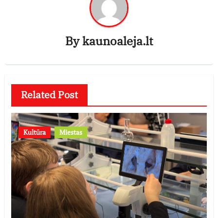
By
kaunoaleja.lt
Related Post
Kultūra
Miestas