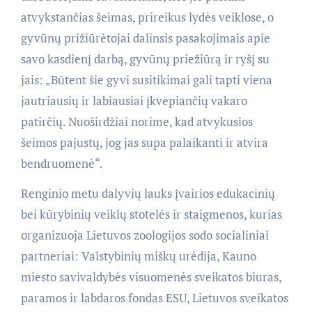
atvykstančias šeimas, prireikus lydės veiklose, o
gyvūnų prižiūrėtojai dalinsis pasakojimais apie
savo kasdienį darbą, gyvūnų priežiūrą ir ryšį su
jais: „Būtent šie gyvi susitikimai gali tapti viena
jautriausių ir labiausiai įkvepiančių vakaro
patirčių. Nuoširdžiai norime, kad atvykusios
šeimos pajustų, jog jas supa palaikanti ir atvira
bendruomenė“.
Renginio metu dalyvių lauks įvairios edukacinių
bei kūrybinių veiklų stotelės ir staigmenos, kurias
organizuoja Lietuvos zoologijos sodo socialiniai
partneriai: Valstybinių miškų urėdija, Kauno
miesto savivaldybės visuomenės sveikatos biuras,
paramos ir labdaros fondas ESU, Lietuvos sveikatos