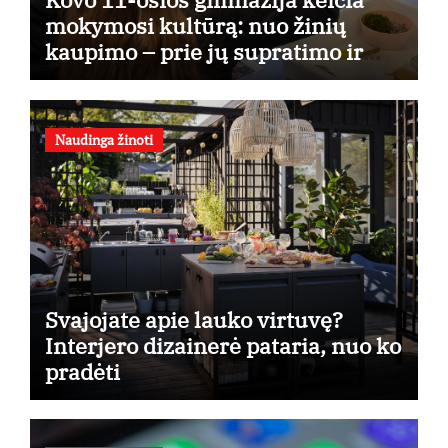
mokymosi kultūrą: nuo žinių
kaupimo – prie jų supratimo ir
taikymo
Naudinga žinoti
Svajojate apie lauko virtuvę?
Interjero dizainerė pataria, nuo ko
pradėti