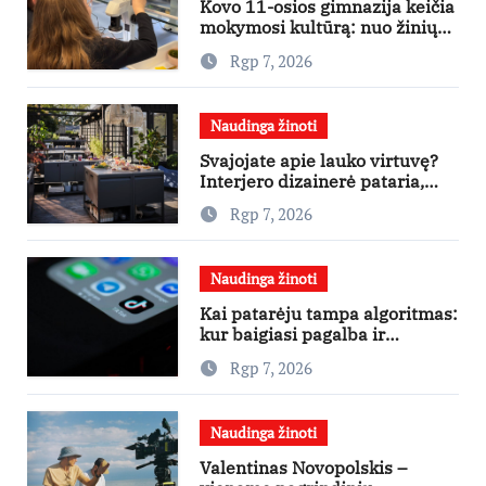
Kovo 11-osios gimnazija keičia
mokymosi kultūrą: nuo žinių
kaupimo – prie jų supratimo ir
Rgp 7, 2026
taikymo
Naudinga žinoti
Svajojate apie lauko virtuvę?
Interjero dizainerė pataria,
nuo ko pradėti
Rgp 7, 2026
Naudinga žinoti
Kai patarėju tampa algoritmas:
kur baigiasi pagalba ir
prasideda reklama?
Rgp 7, 2026
Naudinga žinoti
Valentinas Novopolskis –