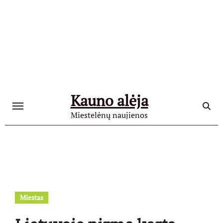
Skip
to
content
Kauno alėja
Miestelėnų naujienos
Miestas