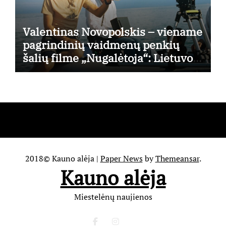
Valentinas Novopolskis – viename
pagrindinių vaidmenų penkių
šalių filme „Nugalėtoja“: Lietuvos
kino teatruose – nuo rugpjūčio 7-
osios
2018© Kauno alėja
|
Paper News
by
Themeansar
.
Kauno alėja
Miestelėnų naujienos