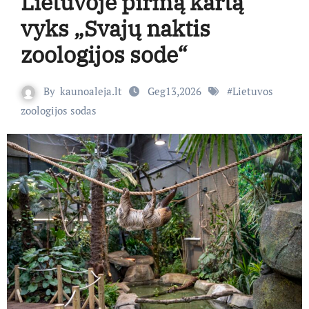
Lietuvoje pirmą kartą
vyks „Svajų naktis
zoologijos sode“
By
kaunoaleja.lt
Geg13,2026
#
Lietuvos
zoologijos sodas