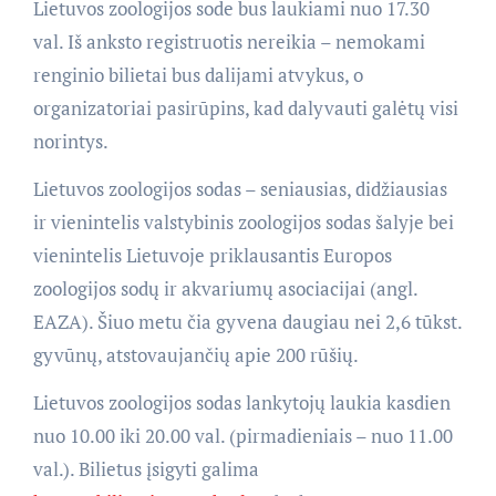
Lietuvos zoologijos sode bus laukiami nuo 17.30
val. Iš anksto registruotis nereikia – nemokami
renginio bilietai bus dalijami atvykus, o
organizatoriai pasirūpins, kad dalyvauti galėtų visi
norintys.
Lietuvos zoologijos sodas – seniausias, didžiausias
ir vienintelis valstybinis zoologijos sodas šalyje bei
vienintelis Lietuvoje priklausantis Europos
zoologijos sodų ir akvariumų asociacijai (angl.
EAZA). Šiuo metu čia gyvena daugiau nei 2,6 tūkst.
gyvūnų, atstovaujančių apie 200 rūšių.
Lietuvos zoologijos sodas lankytojų laukia kasdien
nuo 10.00 iki 20.00 val. (pirmadieniais – nuo 11.00
val.). Bilietus įsigyti galima