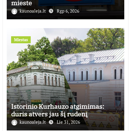
mieste
kaunoaleja.lt
Rgp 6, 2026
Miestas
Istorinio Kurhauzo atgimimas:
duris atvers jau šį rudenį
kaunoaleja.lt
Lie 31, 2026