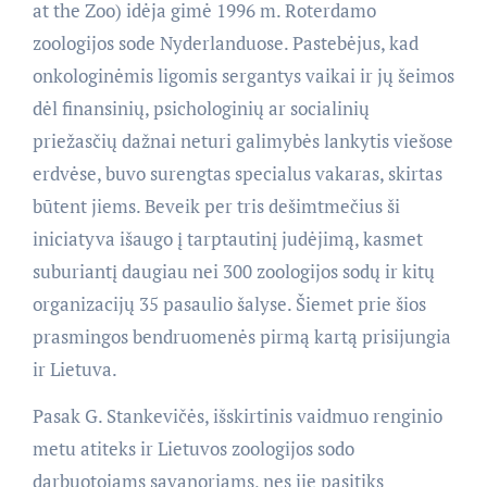
at the Zoo) idėja gimė 1996 m. Roterdamo
zoologijos sode Nyderlanduose. Pastebėjus, kad
onkologinėmis ligomis sergantys vaikai ir jų šeimos
dėl finansinių, psichologinių ar socialinių
priežasčių dažnai neturi galimybės lankytis viešose
erdvėse, buvo surengtas specialus vakaras, skirtas
būtent jiems. Beveik per tris dešimtmečius ši
iniciatyva išaugo į tarptautinį judėjimą, kasmet
suburiantį daugiau nei 300 zoologijos sodų ir kitų
organizacijų 35 pasaulio šalyse. Šiemet prie šios
prasmingos bendruomenės pirmą kartą prisijungia
ir Lietuva.
Pasak G. Stankevičės, išskirtinis vaidmuo renginio
metu atiteks ir Lietuvos zoologijos sodo
darbuotojams savanoriams, nes jie pasitiks