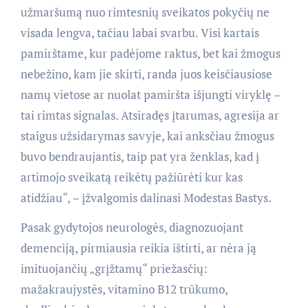
užmaršumą nuo rimtesnių sveikatos pokyčių ne
visada lengva, tačiau labai svarbu. Visi kartais
pamirštame, kur padėjome raktus, bet kai žmogus
nebežino, kam jie skirti, randa juos keisčiausiose
namų vietose ar nuolat pamiršta išjungti viryklę –
tai rimtas signalas. Atsiradęs įtarumas, agresija ar
staigus užsidarymas savyje, kai anksčiau žmogus
buvo bendraujantis, taip pat yra ženklas, kad į
artimojo sveikatą reikėtų pažiūrėti kur kas
atidžiau“, – įžvalgomis dalinasi Modestas Bastys.
Pasak gydytojos neurologės, diagnozuojant
demenciją, pirmiausia reikia ištirti, ar nėra ją
imituojančių „grįžtamų“ priežasčių:
mažakraujystės, vitamino B12 trūkumo,