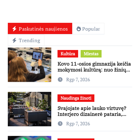
Paskutinės naujienos
Popular
Trending
Kultūra
Miestas
Kovo 11-osios gimnazija keičia
mokymosi kultūrą: nuo žinių
kaupimo – prie jų supratimo ir
Rgp 7, 2026
taikymo
Naudinga žinoti
Svajojate apie lauko virtuvę?
Interjero dizainerė pataria,
nuo ko pradėti
Rgp 7, 2026