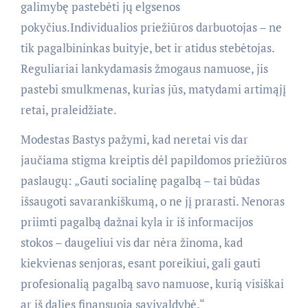
galimybę pastebėti jų elgsenos
pokyčius.Individualios priežiūros darbuotojas – ne
tik pagalbininkas buityje, bet ir atidus stebėtojas.
Reguliariai lankydamasis žmogaus namuose, jis
pastebi smulkmenas, kurias jūs, matydami artimąjį
retai, praleidžiate.
Modestas Bastys pažymi, kad neretai vis dar
jaučiama stigma kreiptis dėl papildomos priežiūros
paslaugų: „Gauti socialinę pagalbą – tai būdas
išsaugoti savarankiškumą, o ne jį prarasti. Nenoras
priimti pagalbą dažnai kyla ir iš informacijos
stokos – daugeliui vis dar nėra žinoma, kad
kiekvienas senjoras, esant poreikiui, gali gauti
profesionalią pagalbą savo namuose, kurią visiškai
ar iš dalies finansuoja savivaldybė.“