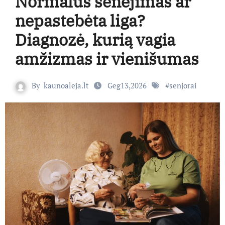
Normalus senėjimas ar
nepastebėta liga?
Diagnozė, kurią vagia
amžizmas ir vienišumas
By
kaunoaleja.lt
Geg13,2026
#
senjorai