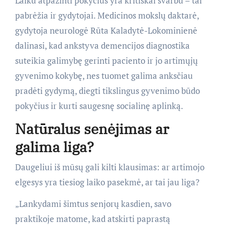
Laiku atpažinti pokyčius yra kritiškai svarbu – tai
pabrėžia ir gydytojai. Medicinos mokslų daktarė,
gydytoja neurologė Rūta Kaladytė-Lokominienė
dalinasi, kad ankstyva demencijos diagnostika
suteikia galimybę gerinti paciento ir jo artimųjų
gyvenimo kokybę, nes tuomet galima anksčiau
pradėti gydymą, diegti tikslingus gyvenimo būdo
pokyčius ir kurti saugesnę socialinę aplinką.
Natūralus senėjimas ar
galima liga?
Daugeliui iš mūsų gali kilti klausimas: ar artimojo
elgesys yra tiesiog laiko pasekmė, ar tai jau liga?
„Lankydami šimtus senjorų kasdien, savo
praktikoje matome, kad atskirti paprastą