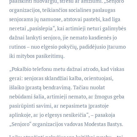
paaiškinti nuovargiu, stresu ar amžiumi. „Senjoro“
organizacijos, teikiančios socialines paslaugas
senjorams jų namuose, atstovai pastebi, kad liga
neretai „pasislepia“, kai artimieji neturi galimybės
dažnai lankyti senjoro, jie nemato kasdienės jo
rutinos – nuo elgesio pokyčių, padidėjusio įtarumo
iki mitybos pasikeitimų.
„Pokalbio telefonu metu dažnai atrodo, kad viskas
gerai: senjoras sklandžiai kalba, orientuojasi,
išlaiko įprastą bendravimą. Tačiau nuolat
nebūdami šalia, artimieji nemato, ar žmogus geba
pasirūpinti savimi, ar nepasimeta įprastoje
aplinkoje, ar jo elgesys nesikeičia“, – pasakoja
„Senjoro“ organizacijos vadovas Modestas Bastys.