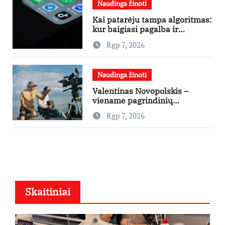
Naudinga žinoti
Kai patarėju tampa algoritmas:
kur baigiasi pagalba ir
prasideda reklama?
Rgp 7, 2026
Naudinga žinoti
Valentinas Novopolskis –
viename pagrindinių
vaidmenų penkių šalių filme
Rgp 7, 2026
„Nugalėtoja“: Lietuvos kino
teatruose – nuo rugpjūčio 7-
osios
Skaitiniai