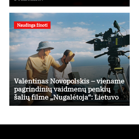
Naudinga žinoti
Valentinas Novopolskis – viename
pagrindinių vaidmenų penkių
šalių filme „Nugalėtoja“: Lietuvos
kino teatruose – nuo rugpjūčio 7-
osios