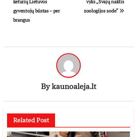
tarp
keturių Lietuvos
vyks „Svajų naktis
gyventojų būstas – per
zoologijos sode“
įrašų
brangus
By
kaunoaleja.lt
Related Post