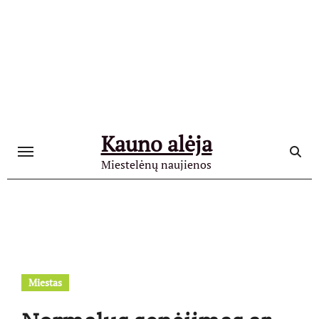
Skip
to
content
Kauno alėja
Miestelėnų naujienos
Miestas