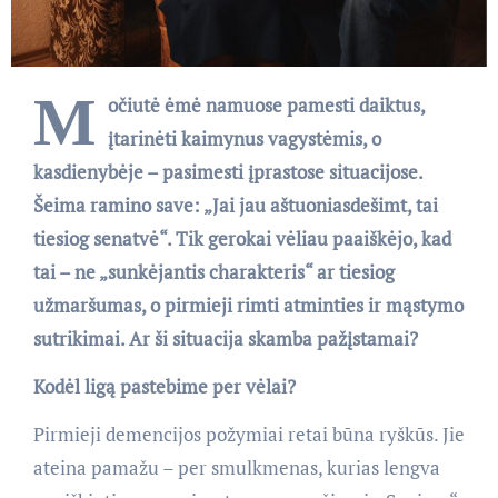
M
očiutė ėmė namuose pamesti daiktus,
įtarinėti kaimynus vagystėmis, o
kasdienybėje – pasimesti įprastose situacijose.
Šeima ramino save: „Jai jau aštuoniasdešimt, tai
tiesiog senatvė“. Tik gerokai vėliau paaiškėjo, kad
tai – ne „sunkėjantis charakteris“ ar tiesiog
užmaršumas, o pirmieji rimti atminties ir mąstymo
sutrikimai. Ar ši situacija skamba pažįstamai?
Kodėl ligą pastebime per vėlai?
Pirmieji demencijos požymiai retai būna ryškūs. Jie
ateina pamažu – per smulkmenas, kurias lengva