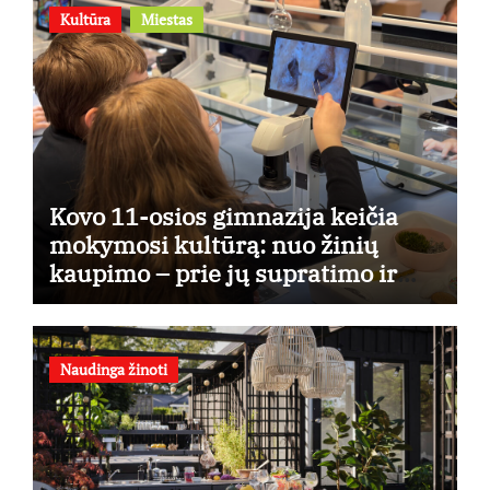
Kultūra
Miestas
Kovo 11-osios gimnazija keičia
mokymosi kultūrą: nuo žinių
kaupimo – prie jų supratimo ir
taikymo
Naudinga žinoti