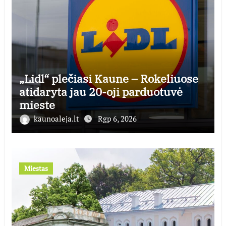
„Lidl“ plečiasi Kaune – Rokeliuose
atidaryta jau 20-oji parduotuvė
mieste
kaunoaleja.lt
Rgp 6, 2026
Miestas