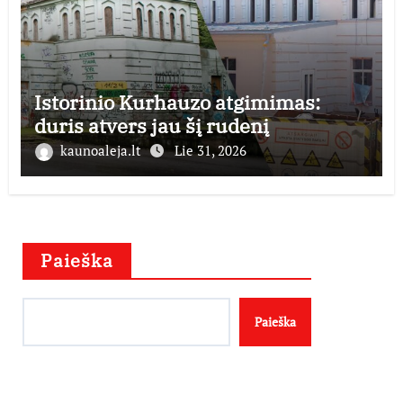
Istorinio Kurhauzo atgimimas:
duris atvers jau šį rudenį
kaunoaleja.lt
Lie 31, 2026
Paieška
Paieška