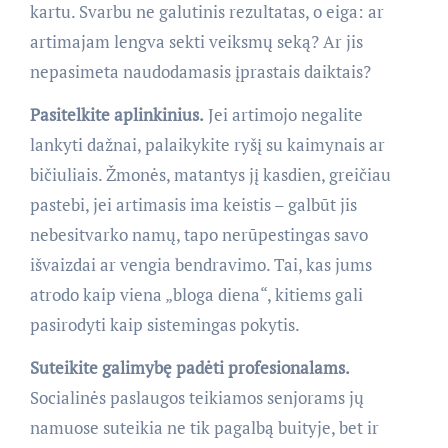
kartu. Svarbu ne galutinis rezultatas, o eiga: ar
artimajam lengva sekti veiksmų seką? Ar jis
nepasimeta naudodamasis įprastais daiktais?
Pasitelkite aplinkinius.
Jei artimojo negalite
lankyti dažnai, palaikykite ryšį su kaimynais ar
bičiuliais. Žmonės, matantys jį kasdien, greičiau
pastebi, jei artimasis ima keistis – galbūt jis
nebesitvarko namų, tapo nerūpestingas savo
išvaizdai ar vengia bendravimo. Tai, kas jums
atrodo kaip viena „bloga diena“, kitiems gali
pasirodyti kaip sistemingas pokytis.
Suteikite galimybę padėti profesionalams.
Socialinės paslaugos teikiamos senjorams jų
namuose suteikia ne tik pagalbą buityje, bet ir