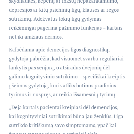
skydliaukės, kepenų ar inkstų nepakankamumo,
depresijos ar kitų psichinių ligų, klausos ar regos
sutrikimų. Adekvatus tokių ligų gydymas
reikšmingai pagerina pažinimo funkcijas – kartais
net iki amžiaus normos.
Kalbėdama apie demecijos ligos diagnostiką,
gydytoja pabrėžia, kad visuomet svarbu reguliariai
lankytis pas senjorą, o atsiradus dvejonių dėl
galimo kognityvinio sutrikimo – specifiškai kreiptis
į šeimos gydytoją, kuris atliks būtinus pradinius
tyrimus ir nuspręs, ar reikia išsamesnių tyrimų.
„Deja kartais pacientai kreipiasi dėl demencijos,
kai kognityviniai sutrikimai būna jau ženklūs. Liga
sutrikdo kritiškumą savo simptomams, ypač kai