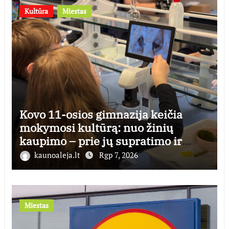
Kultūra
Miestas
Kovo 11-osios gimnazija keičia
mokymosi kultūrą: nuo žinių
kaupimo – prie jų supratimo ir
taikymo
kaunoaleja.lt
Rgp 7, 2026
Miestas