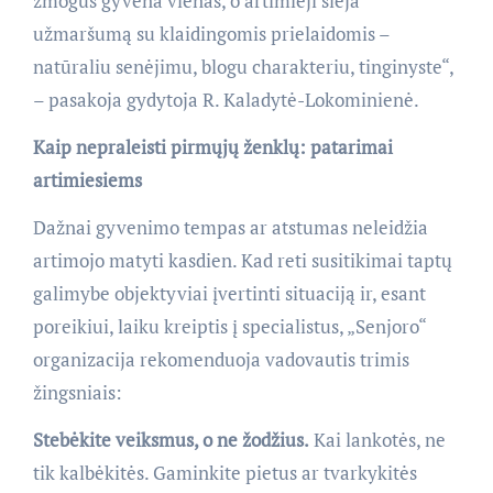
žmogus gyvena vienas, o artimieji sieja
užmaršumą su klaidingomis prielaidomis –
natūraliu senėjimu, blogu charakteriu, tinginyste“,
– pasakoja gydytoja R. Kaladytė-Lokominienė.
Kaip nepraleisti pirmųjų ženklų: patarimai
artimiesiems
Dažnai gyvenimo tempas ar atstumas neleidžia
artimojo matyti kasdien. Kad reti susitikimai taptų
galimybe objektyviai įvertinti situaciją ir, esant
poreikiui, laiku kreiptis į specialistus, „Senjoro“
organizacija rekomenduoja vadovautis trimis
žingsniais:
Stebėkite veiksmus, o ne žodžius.
Kai lankotės, ne
tik kalbėkitės. Gaminkite pietus ar tvarkykitės