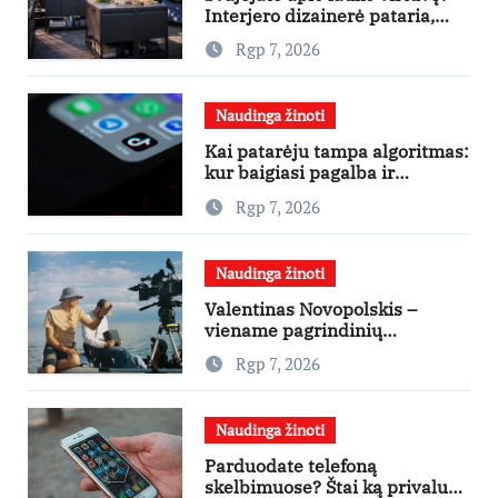
Interjero dizainerė pataria,
nuo ko pradėti
Rgp 7, 2026
Naudinga žinoti
Kai patarėju tampa algoritmas:
kur baigiasi pagalba ir
prasideda reklama?
Rgp 7, 2026
Naudinga žinoti
Valentinas Novopolskis –
viename pagrindinių
vaidmenų penkių šalių filme
Rgp 7, 2026
„Nugalėtoja“: Lietuvos kino
teatruose – nuo rugpjūčio 7-
osios
Naudinga žinoti
Parduodate telefoną
skelbimuose? Štai ką privalu