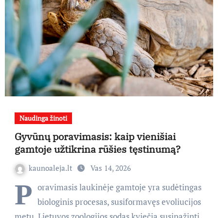
Naudinga žinoti
Gyvūnų poravimasis: kaip vienišiai
gamtoje užtikrina rūšies tęstinumą?
kaunoaleja.lt
Vas 14, 2026
P
oravimasis laukinėje gamtoje yra sudėtingas
biologinis procesas, susiformavęs evoliucijos
metu. Lietuvos zoologijos sodas kviečia susipažinti