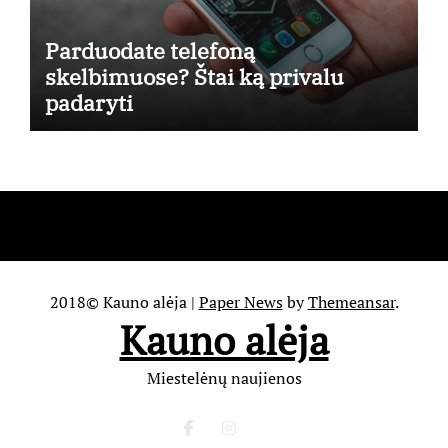
Parduodate telefoną
skelbimuose? Štai ką privalu
padaryti
2018© Kauno alėja
|
Paper News
by
Themeansar
.
Kauno alėja
Miestelėnų naujienos