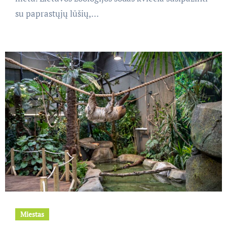
su paprastųjų lūšių,…
Miestas