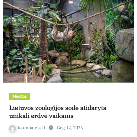
Miestas
Lietuvos zoologijos sode atidaryta
unikali erdvė vaikams
kaunoaleja.lt
Geg 12, 2026