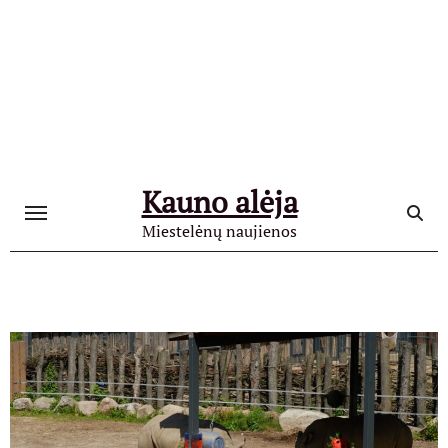
Skip
to
content
Kauno alėja
Miestelėnų naujienos