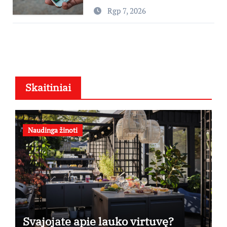
padaryti
Rgp 7, 2026
Skaitiniai
Naudinga žinoti
Svajojate apie lauko virtuvę?