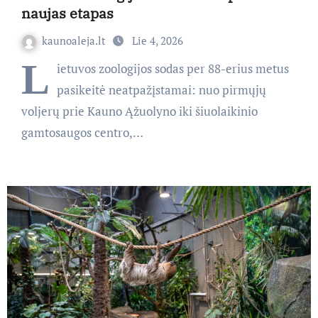
naujas etapas
kaunoaleja.lt
Lie 4, 2026
L
ietuvos zoologijos sodas per 88-erius metus
pasikeitė neatpažįstamai: nuo pirmųjų
voljerų prie Kauno Ąžuolyno iki šiuolaikinio
gamtosaugos centro,…