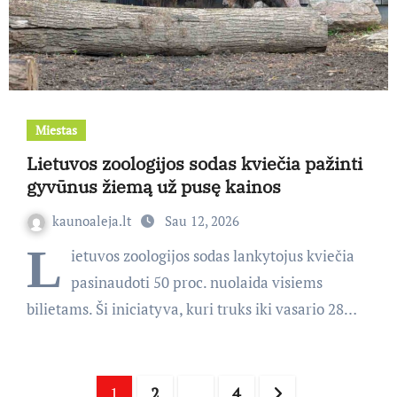
Miestas
Lietuvos zoologijos sodas kviečia pažinti
gyvūnus žiemą už pusę kainos
kaunoaleja.lt
Sau 12, 2026
L
ietuvos zoologijos sodas lankytojus kviečia
pasinaudoti 50 proc. nuolaida visiems
bilietams. Ši iniciatyva, kuri truks iki vasario 28…
Įrašų
1
2
…
4