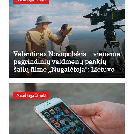
Valentinas Novopolskis – viename
pagrindinių vaidmenų penkių
šalių filme „Nugalėtoja“: Lietuvos
kino teatruose – nuo rugpjūčio 7-
osios
Naudinga žinoti