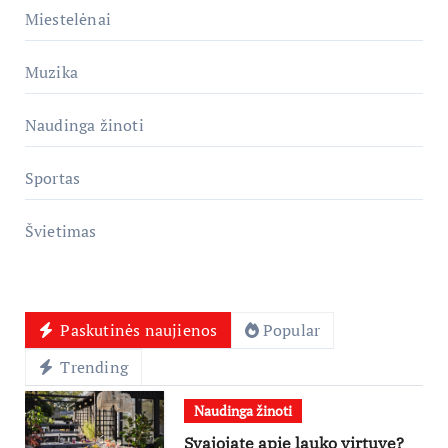
Miestelėnai
Muzika
Naudinga žinoti
Sportas
Švietimas
Paskutinės naujienos
Popular
Trending
Naudinga žinoti
Svajojate apie lauko virtuvę?