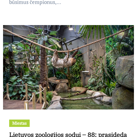
būsimus čempionus,…
Miestas
Lietuvos zoologijos sodui – 88: prasideda